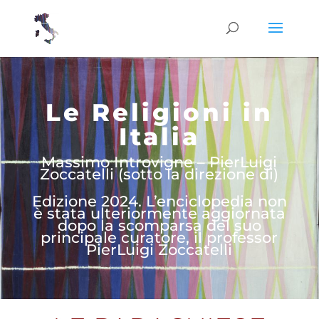
Le Religioni in
Italia
Massimo Introvigne – PierLuigi
Zoccatelli (sotto la direzione di)
Edizione 2024. L’enciclopedia non
è stata ulteriormente aggiornata
dopo la scomparsa del suo
principale curatore, il professor
PierLuigi Zoccatelli