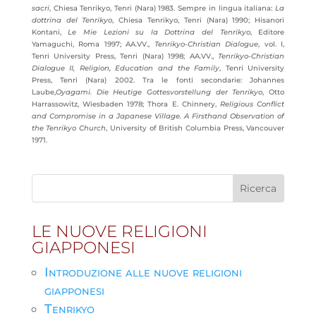
sacri
, Chiesa Tenrikyo, Tenri (Nara) 1983. Sempre in lingua italiana:
La
dottrina del Tenrikyo
, Chiesa Tenrikyo, Tenri (Nara) 1990; Hisanori
Kontani,
Le Mie Lezioni su la Dottrina del Tenrikyo
, Editore
Yamaguchi, Roma 1997; AA.VV.,
Tenrikyo-Christian Dialogue
, vol. I,
Tenri University Press, Tenri (Nara) 1998; AA.VV.,
Tenrikyo-Christian
Dialogue II, Religion, Education and the Family
, Tenri University
Press, Tenri (Nara) 2002. Tra le fonti secondarie: Johannes
Laube,
Oyagami. Die Heutige Gottesvorstellung der Tenrikyo
, Otto
Harrassowitz, Wiesbaden 1978; Thora E. Chinnery,
Religious Conflict
and Compromise in a Japanese Village. A Firsthand Observation of
the Tenrikyo Church
, University of British Columbia Press, Vancouver
1971.
LE NUOVE RELIGIONI
GIAPPONESI
Introduzione alle nuove religioni
giapponesi
Tenrikyo