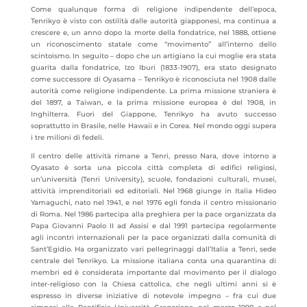
Come qualunque forma di religione indipendente dell’epoca,
Tenrikyo è visto con ostilità dalle autorità giapponesi, ma continua a
crescere e, un anno dopo la morte della fondatrice, nel 1888, ottiene
un riconoscimento statale come “movimento” all’interno dello
scintoismo. In seguito – dopo che un artigiano la cui moglie era stata
guarita dalla fondatrice, Izo Iburi (1833-1907), era stato designato
come successore di Oyasama – Tenrikyo è riconosciuta nel 1908 dalle
autorità come religione indipendente. La prima missione straniera è
del 1897, a Taiwan, e la prima missione europea è del 1908, in
Inghilterra. Fuori del Giappone, Tenrikyo ha avuto successo
soprattutto in Brasile, nelle Hawaii e in Corea. Nel mondo oggi supera
i tre milioni di fedeli.
Il centro delle attività rimane a Tenri, presso Nara, dove intorno a
Oyasato è sorta una piccola città completa di edifici religiosi,
un’università (Tenri University), scuole, fondazioni culturali, musei,
attività imprenditoriali ed editoriali. Nel 1968 giunge in Italia Hideo
Yamaguchi, nato nel 1941, e nel 1976 egli fonda il centro missionario
di Roma. Nel 1986 partecipa alla preghiera per la pace organizzata da
Papa Giovanni Paolo II ad Assisi e dal 1991 partecipa regolarmente
agli incontri internazionali per la pace organizzati dalla comunità di
Sant’Egidio. Ha organizzato vari pellegrinaggi dall’Italia a Tenri, sede
centrale del Tenrikyo. La missione italiana conta una quarantina di
membri ed è considerata importante dal movimento per il dialogo
inter-religioso con la Chiesa cattolica, che negli ultimi anni si è
espresso in diverse iniziative di notevole impegno – fra cui due