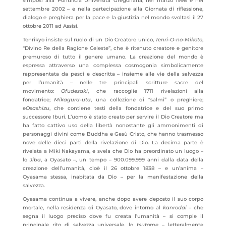
simposi alla Pontificia Università Gregoriana, nel marzo 1998 e nel
settembre 2002 – e nella partecipazione alla Giornata di riflessione,
dialogo e preghiera per la pace e la giustizia nel mondo svoltasi il 27
ottobre 2011 ad Assisi.
Tenrikyo insiste sul ruolo di un Dio Creatore unico,
Tenri-O-no-Mikoto
,
“Divino Re della Ragione Celeste”, che è ritenuto creatore e genitore
premuroso di tutto il genere umano. La creazione del mondo è
espressa attraverso una complessa cosmogonia simbolicamente
rappresentata da pesci e descritta – insieme alle vie della salvezza
per l’umanità – nelle tre principali scritture sacre del
movimento:
Ofudesaki
, che raccoglie 1711 rivelazioni alla
fondatrice;
Mikagura-uta
, una collezione di “salmi” o preghiere;
e
Osashizu
, che contiene testi della fondatrice e del suo primo
successore Iburi. L’uomo è stato creato per servire il Dio Creatore ma
ha fatto cattivo uso della libertà nonostante gli ammonimenti di
personaggi divini come Buddha e Gesù Cristo, che hanno trasmesso
nove delle dieci parti della rivelazione di Dio. La decima parte è
rivelata a Miki Nakayama, e svela che Dio ha preordinato un luogo –
lo
Jiba
, a Oyasato –, un tempo – 900.099.999 anni dalla data della
creazione dell’umanità, cioè il 26 ottobre 1838 – e un’anima –
Oyasama stessa, inabitata da Dio – per la manifestazione della
salvezza.
Oyasama continua a vivere, anche dopo avere deposto il suo corpo
mortale, nella residenza di Oyasato, dove intorno al
kanrodai
– che
segna il luogo preciso dove fu creata l’umanità – si compie il
principale rito di salvezza universale, lo
tsutome
– letteralmente