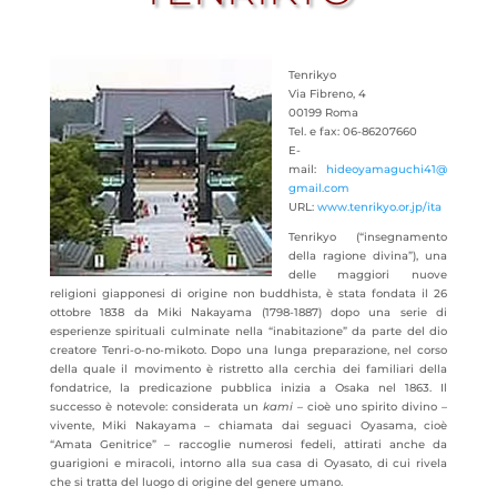
Tenrikyo
Via Fibreno, 4
00199 Roma
Tel. e fax: 06-86207660
E-
mail:
hideoyamaguchi41@
gmail.com
URL:
www.tenrikyo.or.jp/ita
Tenrikyo (“insegnamento
della ragione divina”), una
delle maggiori nuove
religioni giapponesi di origine non buddhista, è stata fondata il 26
ottobre 1838 da Miki Nakayama (1798-1887) dopo una serie di
esperienze
spirituali culminate nella “inabitazione” da parte del dio
creatore Tenri-o-no-mikoto. Dopo una lunga preparazione, nel corso
della quale il movimento è ristretto alla cerchia dei familiari della
fondatrice, la predicazione pubblica inizia a Osaka nel 1863. Il
successo è notevole: considerata un
kami
– cioè uno spirito divino –
vivente, Miki Nakayama – chiamata dai seguaci Oyasama, cioè
“Amata Genitrice” – raccoglie numerosi fedeli, attirati anche da
guarigioni e miracoli, intorno alla sua casa di Oyasato, di cui rivela
che si tratta del luogo di origine del genere umano.