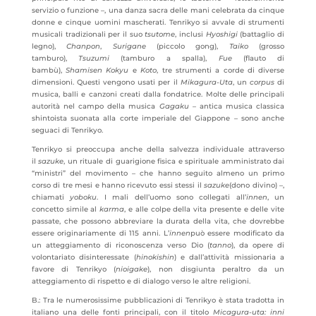
servizio o funzione –, una danza sacra delle mani celebrata da cinque
donne e cinque uomini mascherati. Tenrikyo si avvale di strumenti
musicali tradizionali per il suo
tsutome
, inclusi
Hyoshigi
(battaglio di
legno),
Chanpon
,
Surigane
(piccolo gong),
Taiko
(grosso
tamburo),
Tsuzumi
(tamburo a spalla),
Fue
(flauto di
bambù),
Shamisen
Kokyu
e
Koto
, tre strumenti a corde di diverse
dimensioni. Questi vengono usati per il
Mikagura-Uta
, un
corpus
di
musica, balli e canzoni creati dalla fondatrice. Molte delle principali
autorità nel campo della musica
Gagaku
– antica musica classica
shintoista suonata alla corte imperiale del Giappone – sono anche
seguaci di Tenrikyo.
Tenrikyo si preoccupa anche della salvezza individuale attraverso
il
sazuke
, un rituale di guarigione fisica e spirituale amministrato dai
“ministri” del movimento – che hanno seguito almeno un primo
corso di tre mesi e hanno ricevuto essi stessi il
sazuke
(dono divino) –,
chiamati
yoboku
. I mali dell’uomo sono collegati all’
innen
, un
concetto simile al
karma
, e alle colpe della vita presente e delle vite
passate, che possono abbreviare la durata della vita, che dovrebbe
essere originariamente di 115 anni. L’
innen
può essere modificato da
un atteggiamento di riconoscenza verso Dio (
tanno
), da opere di
volontariato disinteressate (
hinokishin
) e dall’attività missionaria a
favore di Tenrikyo (
nioigake
), non disgiunta peraltro da un
atteggiamento di rispetto e di dialogo verso le altre religioni.
B.: Tra le numerosissime pubblicazioni di Tenrikyo è stata tradotta in
italiano una delle fonti principali, con il titolo
Micagura-uta: inni