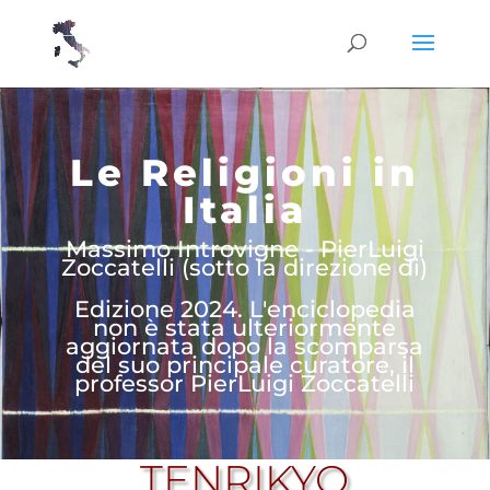
Le Religioni in
Italia
Massimo Introvigne - PierLuigi
Zoccatelli (sotto la direzione di)
Edizione 2024. L'enciclopedia
non è stata ulteriormente
aggiornata dopo la scomparsa
del suo principale curatore, il
professor PierLuigi Zoccatelli
TENRIKYO