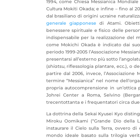
1994, come Chiesa Messianica Mondiale d’
Cultura Mokiti Okada; e infine – fino al 20
dal brasiliano di origini ucraine naturali
generale giapponese
di Atami. Obietti
benessere spirituale e fisico delle perso
indispensabile per la realizzazione del 
come Mokichi Okada è indicato dai suoi 
periodo 1999-2005 l’Associazione Messianic
presentarsi all’esterno più sotto l’angolat
(
shiatsu
, riflessologia plantare, ecc.), o 
partire dal 2006, invece, l’Associazione 
termine “Messianica” nel nome dell’orga
propria autocomprensione in un’ottica più
Johrei Center a Roma, Selvino (Bergam
trecentottanta e i frequentatori circa du
La dottrina della Sekai Kyusei Kyo distingue
Miroku Oomikami (“Grande Dio della Luc
instaurare il Cielo sulla Terra, ovvero di
mondo ideale basato sulla trilogia verit