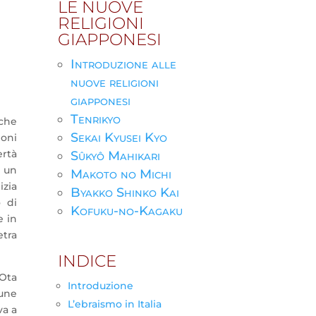
LE NUOVE
RELIGIONI
GIAPPONESI
Introduzione alle
nuove religioni
giapponesi
Tenrikyo
 che
Sekai Kyusei Kyo
oni
ertà
Sûkyô Mahikari
e un
Makoto no Michi
izia
Byakko Shinko Kai
o di
Kofuku-no-Kagaku
e in
etra
INDICE
 Ota
Introduzione
une
L’ebraismo in Italia
va a