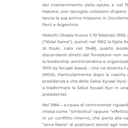
del mantenimento della salute; e nel 19
Hakone, ove raccoglie collezioni d’opere 
lancia la sua prima missione in Occidente,
Perù e Argentina.
Mokichi Okada muore il 10 febbraio 1955; 
(“Nidai-Sama”), quindi nel 1962 la figlia I
di Itsuki, nato nel 1948), quarto
lead
discendenti diretti del fondatore non ev
la
leadership
amministrativa e organizzati
1970 da Teruaki Kawai – che ne diventa il 
(MOA). Particolarmente dopo la nascita d
presidenza a vita della Sekai Kyusei Kyo)
a trasformare la Sekai Kyusei Kyo in una
presidente).
Nel 1984 – a causa di controversie riguard
intesa come “simbolica” oppure “effettiva
in un conflitto interno, che porta alla na
“zona libera” di praticanti devoti agli i