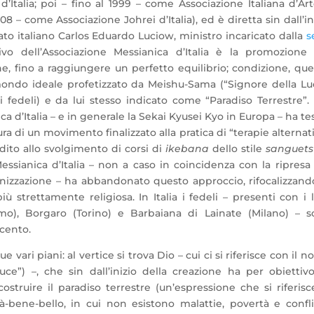
Italia; poi – fino al 1999 – come Associazione Italiana d’Ar
08 – come Associazione Johrei d’Italia), ed è diretta sin dall’in
zzato italiano Carlos Eduardo Luciow, ministro incaricato dalla
s
vo dell’Associazione Messianica d’Italia è la promozione 
ne, fino a raggiungere un perfetto equilibrio; condizione, que
mondo ideale profetizzato da Meishu-Sama (“Signore della Lu
fedeli) e da lui stesso indicato come “Paradiso Terrestre”.
a d’Italia – e in generale la Sekai Kyusei Kyo in Europa – ha te
ura di un movimento finalizzato alla pratica di “terapie alternat
dedito allo svolgimento di corsi di
ikebana
dello stile
sanguets
Messianica d’Italia – non a caso in coincidenza con la ripresa
nizzazione – ha abbandonato questo approccio, rifocalizzand
 strettamente religiosa. In Italia i fedeli – presenti con i 
o), Borgaro (Torino) e Barbaiana di Lainate (Milano) – s
ecento.
 vari piani: al vertice si trova Dio – cui ci si riferisce con il 
e”) –, che sin dall’inizio della creazione ha per obiettiv
 costruire il paradiso terrestre (un’espressione che si riferisc
à-bene-bello, in cui non esistono malattie, povertà e conflit