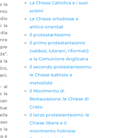
La Chiesa Cattolica e i suoi
e la
scismi
into
udio
Le Chiese ortodosse e
i la
antico-orientali
rdia
Il protestantesimo
rire
Il primo protestantesimo
apie
(valdesi, luterani, riformati)
da”.
e la Comunione Anglicana
a la
Il secondo protestantesimo:
ico,
le Chiese battiste e
ani.
metodiste
– al
Il Movimento di
e la
Restaurazione: le Chiese di
apan
Cristo
due
Il terzo protestantesimo: le
ella
esso
Chiese libere e il
e la
movimento holiness
sa e