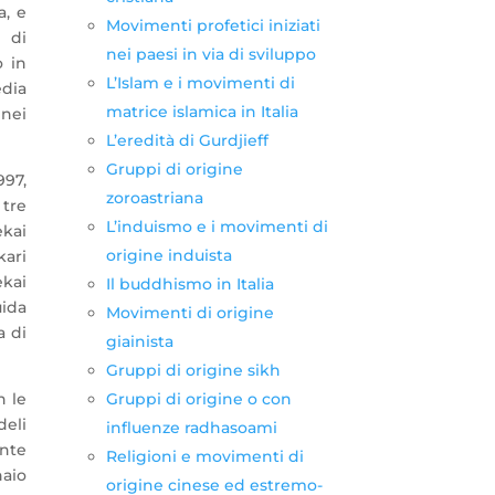
a, e
Movimenti profetici iniziati
 di
nei paesi in via di sviluppo
o in
L’Islam e i movimenti di
edia
matrice islamica in Italia
 nei
L’eredità di Gurdjieff
Gruppi di origine
997,
zoroastriana
 tre
L’induismo e i movimenti di
ekai
origine induista
kari
ekai
Il buddhismo in Italia
uida
Movimenti di origine
a di
giainista
Gruppi di origine sikh
Gruppi di origine o con
n le
deli
influenze radhasoami
ente
Religioni e movimenti di
naio
origine cinese ed estremo-