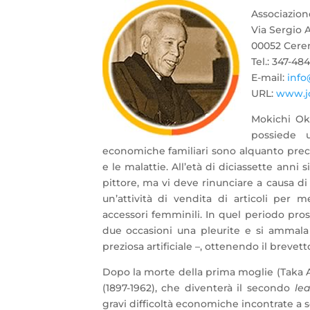
Associazione
Via Sergio 
00052 Cere
Tel.: 347-48
E-mail:
info
URL:
www.jo
Mokichi Oka
possiede u
economiche familiari sono alquanto preca
e le malattie. All’età di diciassette anni 
pittore, ma vi deve rinunciare a causa di 
un’attività di vendita di articoli per
accessori femminili. In quel periodo pro
due occasioni una pleurite e si ammala 
preziosa artificiale –, ottenendo il brevet
Dopo la morte della prima moglie (Taka A
(1897-1962), che diventerà il secondo
le
gravi difficoltà economiche incontrate a se