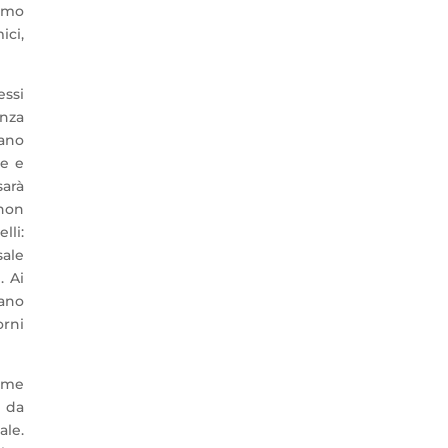
uomo
ici,
essi
enza
iano
re e
sarà
 non
lli:
ale
. Ai
vano
orni
seme
o da
ale.