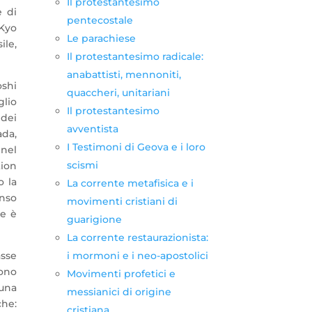
Il protestantesimo
e di
pentecostale
 Kyo
Le parachiese
ile,
Il protestantesimo radicale:
anabattisti, mennoniti,
oshi
quaccheri, unitariani
glio
Il protestantesimo
dei
avventista
ada,
I Testimoni di Geova e i loro
 nel
scismi
tion
o la
La corrente metafisica e i
enso
movimenti cristiani di
re è
guarigione
La corrente restaurazionista:
i mormoni e i neo-apostolici
asse
dono
Movimenti profetici e
 una
messianici di origine
che:
cristiana