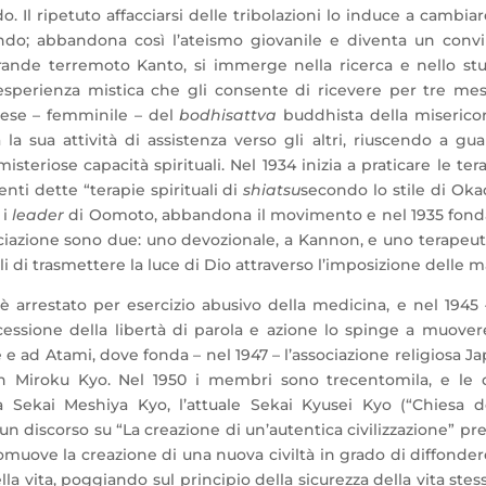
. Il ripetuto affacciarsi delle tribolazioni lo induce a cambiar
ndo; abbandona così l’ateismo giovanile e diventa un conv
rande terremoto Kanto, si immerge nella ricerca e nello st
n’esperienza mistica che gli consente di ricevere per tre mes
nese – femminile – del
bodhisattva
buddhista della miserico
a sua attività di assistenza verso gli altri, riuscendo a gua
steriose capacità spirituali. Nel 1934 inizia a praticare le ter
nti dette “terapie spirituali di
shiatsu
secondo lo stile di Oka
 i
leader
di Oomoto, abbandona il movimento e nel 1935 fond
ociazione sono due: uno devozionale, a Kannon, e uno terapeut
 di trasmettere la luce di Dio attraverso l’imposizione delle m
è arrestato per esercizio abusivo della medicina, e nel 1945 
essione della libertà di parola e azione lo spinge a muover
ad Atami, dove fonda – nel 1947 – l’associazione religiosa J
n Miroku Kyo. Nel 1950 i membri sono trecentomila, e le 
a Sekai Meshiya Kyo, l’attuale Sekai Kyusei Kyo (“Chiesa d
n discorso su “La creazione di un’autentica civilizzazione” pr
omuove la creazione di una nuova civiltà in grado di diffonder
la vita, poggiando sul principio della sicurezza della vita stes