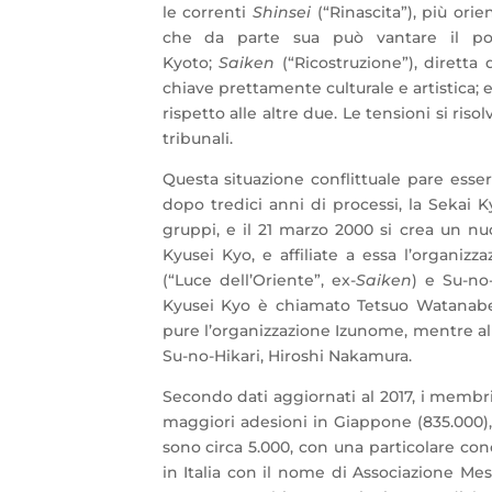
le correnti
Shinsei
(“Rinascita”), più ori
che da parte sua può vantare il pos
Kyoto;
Saiken
(“Ricostruzione”), diretta
chiave prettamente culturale e artistica; 
rispetto alle altre due. Le tensioni si ri
tribunali.
Questa situazione conflittuale pare essers
dopo tredici anni di processi, la Sekai 
gruppi, e il 21 marzo 2000 si crea un nu
Kyusei Kyo, e affiliate a essa l’organizz
(“Luce dell’Oriente”, ex-
Saiken
) e Su-no
Kyusei Kyo è chiamato Tetsuo Watana
pure l’organizzazione Izunome, mentre al
Su-no-Hikari, Hiroshi Nakamura.
Secondo dati aggiornati al 2017, i membri 
maggiori adesioni in Giappone (835.000), 
sono circa 5.000, con una particolare con
in Italia con il nome di Associazione Mess