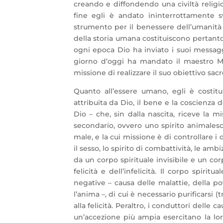
creando e diffondendo una civiltà religio
fine egli è andato ininterrottamente s
strumento per il benessere dell’umanità e
della storia umana costituiscono pertanto 
ogni epoca Dio ha inviato i suoi messagger
giorno d’oggi ha mandato il maestro M
missione di realizzare il suo obiettivo sacr
Quanto all’essere umano, egli è costitui
attribuita da Dio, il bene e la coscienza
Dio – che, sin dalla nascita, riceve la 
secondario, ovvero uno spirito animales
male, e la cui missione è di controllare i 
il sesso, lo spirito di combattività, le am
da un corpo spirituale invisibile e un cor
felicità e dell’infelicità. Il corpo spir
negative – causa delle malattie, della p
l’anima –, di cui è necessario purificarsi 
alla felicità. Peraltro, i conduttori delle c
un’accezione più ampia esercitano la loro 