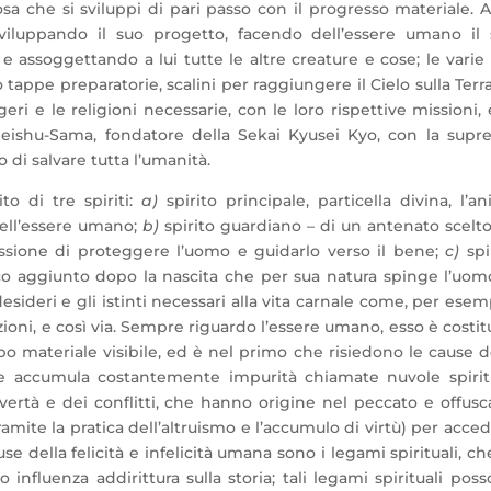
sa che si sviluppi di pari passo con il progresso materiale. A
viluppando il suo progetto, facendo dell’essere umano il
 assoggettando a lui tutte le altre creature e cose; le varie 
tappe preparatorie, scalini per raggiungere il Cielo sulla Terra
i e le religioni necessarie, con le loro rispettive missioni, 
eishu-Sama, fondatore della Sekai Kyusei Kyo, con la supr
o di salvare tutta l’umanità.
to di tre spiriti:
a)
spirito principale, particella divina, l’a
 dell’essere umano;
b)
spirito guardiano – di un antenato scelt
missione di proteggere l’uomo e guidarlo verso il bene;
c)
spi
co aggiunto dopo la nascita che per sua natura spinge l’uom
desideri e gli istinti necessari alla vita carnale come, per esem
bizioni, e così via. Sempre riguardo l’essere umano, esso è costit
po materiale visibile, ed è nel primo che risiedono le cause d
ituale accumula costantemente impurità chiamate nuvole spirit
overtà e dei conflitti, che hanno origine nel peccato e offus
(tramite la pratica dell’altruismo e l’accumulo di virtù) per acce
ause della felicità e infelicità umana sono i legami spirituali, ch
influenza addirittura sulla storia; tali legami spirituali pos