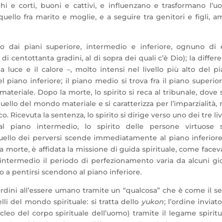
ghi e corti, buoni e cattivi, e influenzano e trasformano l’
quello fra marito e moglie, e a seguire tra genitori e figli, am
to dai piani superiore, intermedio e inferiore, ognuno di 
 di centottanta gradini, al di sopra dei quali c’è Dio); la differ
a luce e il calore –, molto intensi nel livello più alto del p
el piano inferiore; il piano medio si trova fra il piano superio
teriale. Dopo la morte, lo spirito si reca al tribunale, dove 
quello del mondo materiale e si caratterizza per l’imparzialità,
 Ricevuta la sentenza, lo spirito si dirige verso uno dei tre live
l piano intermedio, lo spirito delle persone virtuose s
ello dei perversi scende immediatamente al piano inferiore
 la morte, è affidata la missione di guida spirituale, come face
intermedio il periodo di perfezionamento varia da alcuni gi
o a pentirsi scendono al piano inferiore.
rdini all’essere umano tramite un “qualcosa” che è come il 
li del mondo spirituale: si tratta dello
yukon
; l’ordine inviat
leo del corpo spirituale dell’uomo) tramite il legame spiritu