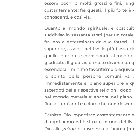
essere pochi o molti, grossi e fini, lun
costantemente: fra questi, il più forte è 
conoscenti, e così via.
Quanto al mondo spirituale, è costitui
suddiviso in sessanta strati (per un totale
fra loro è determinata da due fattori – l
superiore, assenti nel livello più basso d
quello inferiore e corrisponde al mondo ma
giudicato. Il giudizio è molto diverso da 
essendoci il minimo favoritismo o equivoco.
lo spirito delle persone comuni va a
immediatamente al piano superiore e qu
sacerdoti delle rispettive religioni, dopo
nel mondo materiale; ancora, nel piano 
fino a trent’anni e coloro che non riescon
Peraltro, Dio impartisce costantemente o
di ogni uomo ed è situato in uno dei livel
Dio allo
yukon
è trasmesso all’anima (nuc