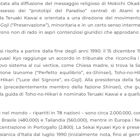
entata alla diffusione del messaggio religioso di Mokichi Okad
sesso dei “prototipi del Paradiso” centrali di Atami e
 da Teruaki Kawai e orientata a una direzione del moviment
e
Goji
(“Preservazione”), minoritaria e in un certo senso interm
solvono non di rado in aspri contenziosi giuridici che approdano
i risolta a partire dalla fine degli anni 1990: il 15 dicembre 1
Kyusei Kyo raggiunge un accordo in tribunale che riconcilia i
ovo sistema al cui vertice, come Chiesa madre, si trova la S
azione Izunome (“Perfetto equilibrio”, ex-
Shinsei
), Toho-no-Hi
-Hikari (“Luce del Signore”, ex-
Goji
). Alla presidenza della S
be (precedentemente membro della fazione
Shinsei
), che g
la guida di Toho-no-Hikari è nominato Teruaki Kawai e a quell
nel mondo – ripartiti in 78 nazioni – sono circa 2.000.000, co
Brasile (480.000) e Tailandia (560.000), mentre in Europa i fe
centrazione in Portogallo (2.800). La Sekai Kyusei Kyo è pres
ianica d’Italia dal luglio 1990 (inizialmente nota, fino al gen