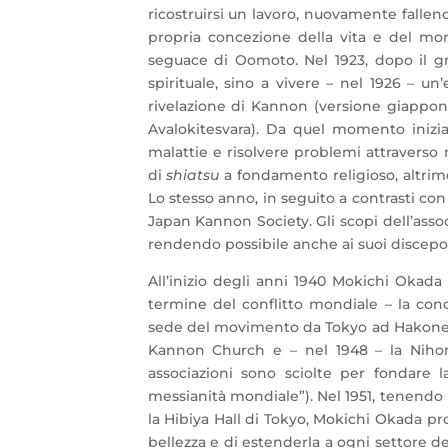
ricostruirsi un lavoro, nuovamente fallendo
propria concezione della vita e del mo
seguace di Oomoto. Nel 1923, dopo il g
spirituale, sino a vivere – nel 1926 – u
rivelazione di Kannon (versione giappo
Avalokitesvara). Da quel momento inizia l
malattie e risolvere problemi attraverso mi
di
shiatsu
a fondamento religioso, altrime
Lo stesso anno, in seguito a contrasti con
Japan Kannon Society. Gli scopi dell’ass
rendendo possibile anche ai suoi discepoli
All’inizio degli anni 1940 Mokichi Okada 
termine del conflitto mondiale – la conc
sede del movimento da Tokyo ad Hakone e 
Kannon Church e – nel 1948 – la Niho
associazioni sono sciolte per fondare l
messianità mondiale”). Nel 1951, tenendo u
la Hibiya Hall di Tokyo, Mokichi Okada pr
bellezza e di estenderla a ogni settore del