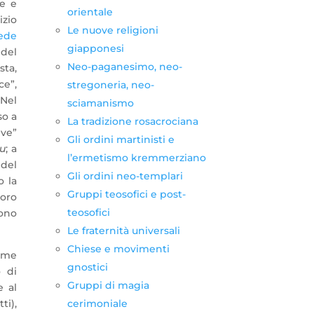
te e
orientale
izio
Le nuove religioni
ede
giapponesi
del
Neo-paganesimo, neo-
sta,
ce”,
stregoneria, neo-
 Nel
sciamanismo
so a
La tradizione rosacrociana
ive”
Gli ordini martinisti e
u
; a
l’ermetismo kremmerziano
 del
Gli ordini neo-templari
o la
Gruppi teosofici e post-
loro
teosofici
ono
Le fraternità universali
Chiese e movimenti
nome
gnostici
o di
Gruppi di magia
e al
cerimoniale
ti),