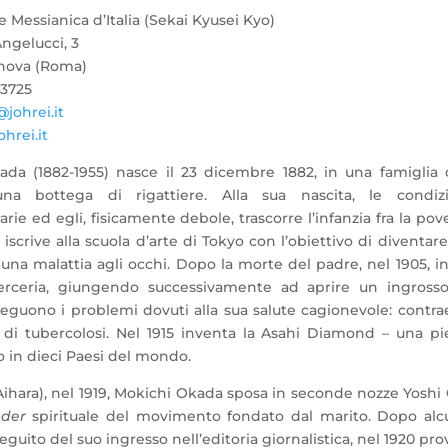
 Messianica d’Italia (Sekai Kyusei Kyo)
Angelucci, 3
nova (Roma)
43725
@johrei.it
hrei.it
da (1882-1955) nasce il 23 dicembre 1882, in una famiglia
na bottega di rigattiere. Alla sua nascita, le condizi
rie ed egli, fisicamente debole, trascorre
l’infanzia fra la pov
si iscrive alla scuola d’arte di Tokyo con l’obiettivo di diventar
una malattia agli occhi. Dopo la morte del padre, nel 1905, in
 merceria, giungendo successivamente ad aprire un ingross
seguono i problemi dovuti alla sua salute cagionevole: contra
di tubercolosi. Nel 1915 inventa la Asahi Diamond – una pi
to in dieci Paesi del mondo.
ihara), nel 1919, Mokichi Okada sposa in seconde nozze Yoshi
ader
spirituale del movimento fondato dal marito. Dopo alc
guito del suo ingresso nell’editoria giornalistica, nel 1920 pro