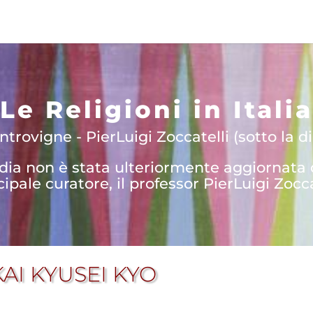
Le Religioni in Italia
trovigne - PierLuigi Zoccatelli (sotto la di
edia non è stata ulteriormente aggiornata
cipale curatore, il professor PierLuigi Zocca
AI KYUSEI KYO