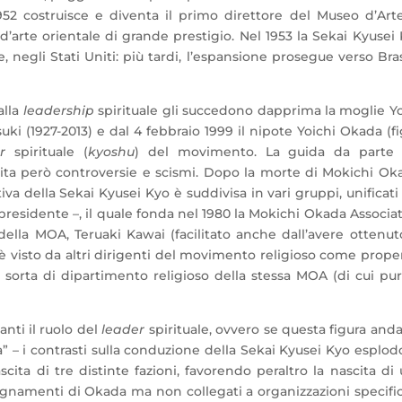
52 costruisce e diventa il primo direttore del Museo d’Art
d’arte orientale di grande prestigio. Nel 1953 la Sekai Kyusei
 negli Stati Uniti: più tardi, l’espansione prosegue verso Bras
alla
leadership
spirituale gli succedono dapprima la moglie Y
tsuki (1927-2013) e dal 4 febbraio 1999 il nipote Yoichi Okada (fi
er
spirituale (
kyoshu
) del movimento. La guida da parte 
ita però controversie e scismi. Dopo la morte di Mokichi Ok
va della Sekai Kyusei Kyo è suddivisa in vari gruppi, unificati
presidente –, il quale fonda nel 1980 la Mokichi Okada Associa
ella MOA, Teruaki Kawai (facilitato anche dall’avere ottenut
 è visto da altri dirigenti del movimento religioso come prop
 sorta di dipartimento religioso della stessa MOA (di cui pu
anti il ruolo del
leader
spirituale, ovvero se questa figura and
” – i contrasti sulla conduzione della Sekai Kyusei Kyo esplo
scita di tre distinte fazioni, favorendo peraltro la nascita di
nsegnamenti di Okada ma non collegati a organizzazioni specifi