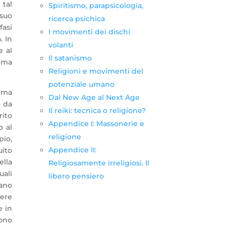
 tal
Spiritismo, parapsicologia,
 suo
ricerca psichica
fasi
I movimenti dei dischi
. In
volanti
e al
Il satanismo
ema
Religioni e movimenti del
potenziale umano
nima
Dal New Age al Next Age
o da
Il reiki: tecnica o religione?
rito
Appendice I: Massonerie e
o al
religione
pio,
Appendice II:
uito
ella
Religiosamente irreligiosi. Il
uali
libero pensiero
cano
dere
e in
sono