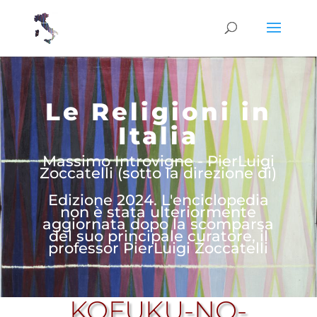
Le Religioni in
Italia
Massimo Introvigne - PierLuigi
Zoccatelli (sotto la direzione di)
Edizione 2024. L'enciclopedia
non è stata ulteriormente
aggiornata dopo la scomparsa
del suo principale curatore, il
professor PierLuigi Zoccatelli
KOFUKU-NO-