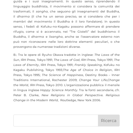
guida e i suoi insegnamenti. In questo senso, riprendendo il
linguaggio buddhista, il movimento si considera la comunità dei
trasformati, il
sangha
, che seguono gli insegnamenti del Buddha,
il
dharma
(il che ha un senso preciso, se si considera che per i
membri del movimento il Buddha è il loro fondatore). In questo
senso, i fedeli di Kofuku-no-Kagaku possono affermare di prendere
rifugio, come si è accennato, nei “Tre Gioielli” del buddhismo: il
Buddha, il
dharma
e il
sangha
, anche se l’osservatore esterno non
può non riconoscere nelle loro dottrine elementi peculiari, o che
provengono da numerose tradizioni diverse.
B.: Tra le opere di Ryuho Okawa tradotte in inglese:
The Laws of the
Sun
, IRH Press, Tokyo 1991;
The Laws of God
, IRH Press, Tokyo 1991;
The
Laws of Eternity
, IRH Press, Tokyo 1991;
Frankly Speaking
, Kofuku no
Kagaku Publishing, Tokyo 1993;
The Age of Choice in Religion
, IRH
Press, Tokyo 1995;
The Science of Happiness
, Destiny Books – Inner
Traditions International, Rochester 2009;
Change Your Life
,
Change
the World
, IRH Press, Tokyo 2010. L’organizzazione pubblica il mensile
in lingua inglese
Happy Science Monthly
. Tra le fonti secondarie, cfr.
Peter B. Clarke,
New Religions in Global Perspective. Religious
Change in the Modern World
, Routledge, New York 2006.