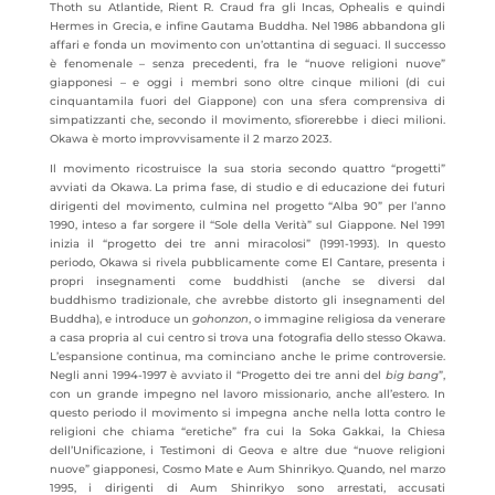
Thoth su Atlantide, Rient R. Craud fra gli Incas, Ophealis e quindi
Hermes in Grecia, e infine Gautama Buddha. Nel 1986 abbandona gli
affari e fonda un movimento con un’ottantina di seguaci. Il successo
è fenomenale – senza precedenti, fra le “nuove religioni nuove”
giapponesi – e oggi i membri sono oltre cinque milioni (di cui
cinquantamila fuori del Giappone) con una sfera comprensiva di
simpatizzanti che, secondo il movimento, sfiorerebbe i dieci milioni.
Okawa è morto improvvisamente il 2 marzo 2023.
Il movimento ricostruisce la sua storia secondo quattro “progetti”
avviati da Okawa. La prima fase, di studio e di educazione dei futuri
dirigenti del movimento, culmina nel progetto “Alba 90” per l’anno
1990, inteso a far sorgere il “Sole della Verità” sul Giappone. Nel 1991
inizia il “progetto dei tre anni miracolosi” (1991-1993). In questo
periodo, Okawa si rivela pubblicamente come El Cantare, presenta i
propri insegnamenti come buddhisti (anche se diversi dal
buddhismo tradizionale, che avrebbe distorto gli insegnamenti del
Buddha), e introduce un
gohonzon
, o immagine religiosa da venerare
a casa propria al cui centro si trova una fotografia dello stesso Okawa.
L’espansione continua, ma cominciano anche le prime controversie.
Negli anni 1994-1997 è avviato il “Progetto dei tre anni del
big
bang
”,
con un grande impegno nel lavoro missionario, anche all’estero. In
questo periodo il movimento si impegna anche nella lotta contro le
religioni che chiama “eretiche” fra cui la Soka Gakkai, la Chiesa
dell’Unificazione, i Testimoni di Geova e altre due “nuove religioni
nuove” giapponesi, Cosmo Mate e Aum Shinrikyo. Quando, nel marzo
1995, i dirigenti di Aum Shinrikyo sono arrestati, accusati