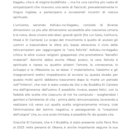
Kagaku, che è di origine buddhista ‒, ma ha una cerchia più vasta di
simpatizzanti che ricevono una serie di fascicoli, prevalentemente in
lingua inglese, e partecipano a occasionali incontri di natura
spirituale.
L’universo, secondo Kofuku-no-Kagaku, consiste di diverse
dimensioni. La più alta dimensione accessibile alla coscienza umana
è la nona, dove vivono solo dieci grandi spiriti (fra cui Gesù, Confucio,
Mosé e El Cantare). Lo scopo del movimento è quello di aiutare gli
uomini a trascendere le sfere più basse attraverso il ciclo delle
reincarnazioni per raggiungere la “vera felicità”. Kofuku-no-Kagaku
critica le altre nuove religioni giapponesi che promettono “benefici
materiali”. Benché abbia anche riflessi pratici, la vera felicità è
spirituale e riposa su quattro pilastri: l’amore, la conoscenza, lo
sviluppo e la riflessione su se stessi. Il materialismo, l’ateismo e gli
insegnamenti eretici impediscono di avviarsi su questa strada: per
questo molti spiriti debbono trascorrere dopo la morte un periodo
nell’“Inferno”, che non è stato creato da Dio o da Buddha-El Cantare
ma dall’ignoranza dell’uomo. È possibile, invece, essere felici, con la
fedeltà alle scelte che ciascuno di noi ha compiuto – scegliendosi i
genitori e l’ambiente di vita – prima della reincarnazione, lavorando a
realizzare ciò verso cui quella scelta originariamente mirava, cioè
l’eliminazione del
karma
negativo, e perseguendo la “creazione
dell’utopia” che, su una scala limitata, è possibile fin da questa vita.
Giacché El Cantare, che è il Buddha, è stato presente sulla Terra fino
al 2023 nella persona di Okawa, è anche importante seguire la sua