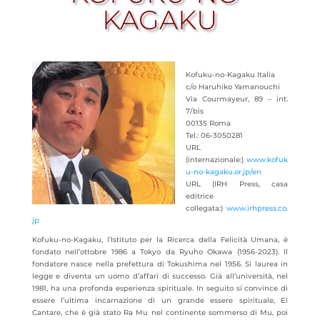
KAGAKU
Kofuku-no-Kagaku Italia
c/o Haruhiko Yamanouchi
Via Courmayeur, 89 – int.
7/bis
00135 Roma
Tel.: 06-3050281
URL
(internazionale:)
www.kofuk
u-no-kagaku.or.jp/en
URL (IRH Press, casa
editrice
collegata:)
www.irhpress.co.
jp
Kofuku-no-Kagaku, l’Istituto per la Ricerca della Felicità Umana, è
fondato nell’ottobre 1986 a Tokyo da Ryuho Okawa (1956-2023). Il
fondatore nasce nella prefettura di Tokushima nel 1956. Si laurea
in
legge e diventa un uomo d’affari di successo. Già all’università, nel
1981, ha una profonda esperienza spirituale. In seguito si convince di
essere l’ultima incarnazione di un grande essere spirituale, El
Cantare, che è già stato Ra Mu nel continente sommerso di Mu, poi