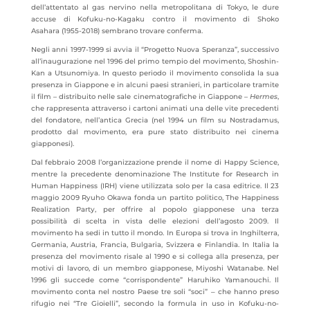
dell’attentato al gas nervino nella metropolitana di Tokyo, le dure
accuse di Kofuku-no-Kagaku contro il movimento di Shoko
Asahara (1955-2018) sembrano trovare conferma.
Negli anni 1997-1999 si avvia il “Progetto Nuova Speranza”, successivo
all’inaugurazione nel 1996 del primo tempio del movimento, Shoshin-
Kan a Utsunomiya. In questo periodo il movimento consolida la sua
presenza in Giappone e in alcuni paesi stranieri, in particolare tramite
il film – distribuito nelle sale cinematografiche in Giappone –
Hermes
,
che rappresenta attraverso i cartoni animati una delle vite precedenti
del fondatore, nell’antica Grecia (nel 1994 un film su Nostradamus,
prodotto dal movimento, era pure stato distribuito nei cinema
giapponesi).
Dal febbraio 2008 l’organizzazione prende il nome di Happy Science,
mentre la precedente denominazione The Institute for Research in
Human Happiness (IRH) viene utilizzata solo per la casa editrice. Il 23
maggio 2009 Ryuho Okawa fonda un partito politico, The Happiness
Realization Party, per offrire al popolo giapponese una terza
possibilità di scelta in vista delle elezioni dell’agosto 2009. Il
movimento ha sedi in tutto il mondo. In Europa si trova in Inghilterra,
Germania, Austria, Francia, Bulgaria, Svizzera e Finlandia. In Italia la
presenza del movimento risale al 1990 e si collega alla presenza, per
motivi di lavoro, di un membro giapponese, Miyoshi Watanabe. Nel
1996 gli succede come “corrispondente” Haruhiko Yamanouchi. Il
movimento conta nel nostro Paese tre soli “soci” ‒ che hanno preso
rifugio nei “Tre Gioielli”, secondo la formula in uso in Kofuku-no-