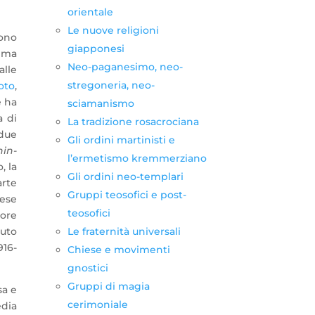
orientale
Le nuove religioni
sono
giapponesi
rima
Neo-paganesimo, neo-
alle
stregoneria, neo-
oto
,
e ha
sciamanismo
a di
La tradizione rosacrociana
due
Gli ordini martinisti e
hin-
l’ermetismo kremmerziano
, la
Gli ordini neo-templari
arte
Gruppi teosofici e post-
nese
teosofici
tore
Le fraternità universali
vuto
916-
Chiese e movimenti
gnostici
Gruppi di magia
sa e
cerimoniale
edia