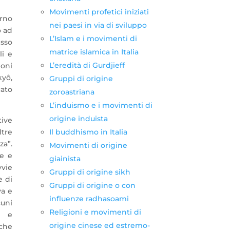
Movimenti profetici iniziati
rno
nei paesi in via di sviluppo
o ad
L’Islam e i movimenti di
sso
matrice islamica in Italia
li e
L’eredità di Gurdjieff
ioni
kyô,
Gruppi di origine
cato
zoroastriana
L’induismo e i movimenti di
origine induista
tive
Il buddhismo in Italia
ltre
za”.
Movimenti di origine
te e
giainista
vvie
Gruppi di origine sikh
e di
Gruppi di origine o con
va e
influenze radhasoami
cuni
Religioni e movimenti di
, e
origine cinese ed estremo-
 che