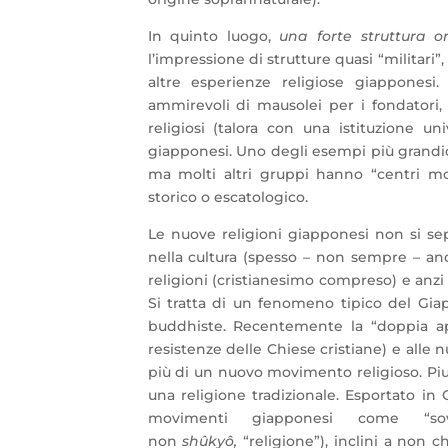
In quinto luogo,
una forte struttura o
l’impressione di strutture quasi “militari”
altre esperienze religiose giapponesi. 
ammirevoli di mausolei per i fondatori, 
religiosi (talora con una istituzione un
giapponesi. Uno degli esempi più grandios
ma molti altri gruppi hanno “centri mon
storico o escatologico.
Le nuove religioni giapponesi non si se
nella cultura (spesso – non sempre – anc
religioni (cristianesimo compreso) e anzi 
Si tratta di un fenomeno tipico del Gi
buddhiste. Recentemente la “doppia app
resistenze delle Chiese cristiane) e alle 
più di un nuovo movimento religioso. P
una religione tradizionale. Esportato in
movimenti giapponesi come “sovra
non
shûkyô,
“religione”), inclini a non 