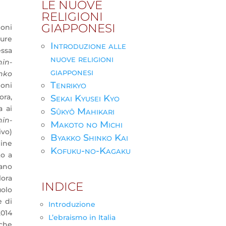
LE NUOVE
RELIGIONI
GIAPPONESI
oni
pure
Introduzione alle
essa
nuove religioni
hin-
giapponesi
nko
Tenrikyo
ioni
ora,
Sekai Kyusei Kyo
a ai
Sûkyô Mahikari
hin-
Makoto no Michi
ivo)
Byakko Shinko Kai
gine
Kofuku-no-Kagaku
to a
rano
lora
INDICE
uolo
e di
Introduzione
2014
L’ebraismo in Italia
he