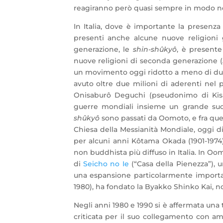
reagiranno però quasi sempre in modo nega
In Italia, dove è importante la presenz
presenti anche alcune nuove religioni 
generazione, le
shin-shûkyô
, è presente 
nuove religioni di seconda generazione (
un movimento oggi ridotto a meno di due
avuto oltre due milioni di aderenti nel 
Onisaburô Deguchi (pseudonimo di Kisa
guerre mondiali insieme un grande suc
shûkyô
sono passati da Oomoto, e fra ques
Chiesa della Messianità Mondiale, oggi d
per alcuni anni Kôtama Okada (1901-1974)
non buddhista più diffuso in Italia. In O
di
Seicho no Ie
(“Casa della Pienezza”),
una espansione particolarmente important
1980), ha fondato la Byakko Shinko Kai, nota 
Negli anni 1980 e 1990 si è affermata una
criticata per il suo collegamento con am