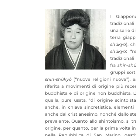
Il Giappon
tradizional
una serie d
terra giap
shûkyô
), c
shûkyô
: “r
tradizional
fra
shin-sh
gruppi
sor
shin-shûkyô
(“nuove religioni nuove”), 
riferita a movimenti di origine più rece
buddhista e di origine non buddhista. L’
quella, pure usata, “di origine scinto
anche, in chiave sincretistica, elementi 
anche dal cristianesimo, nonché dallo s
prevalente. Quanto allo shintoismo, si tr
origine, per quanto, per la prima volta in
nella Repubblica di San Marino, ges