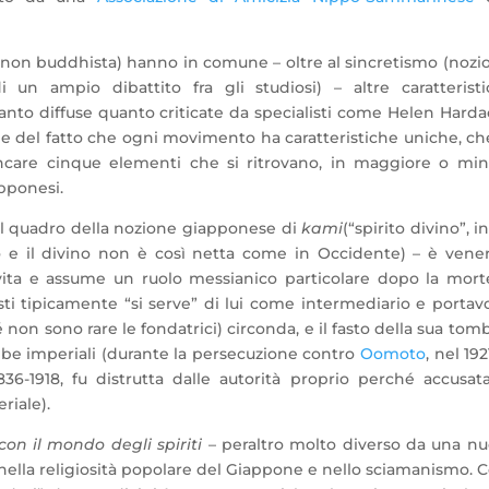
e non buddhista) hanno in comune – oltre al sincretismo (nozi
un ampio dibattito fra gli studiosi) – altre caratterist
tanto diffuse quanto criticate da specialisti come Helen Harda
” – e del fatto che ogni movimento ha caratteristiche uniche, ch
lencare cinque elementi che si ritrovano, in maggiore o mi
pponesi.
el quadro della nozione giapponese di
kami
(“spirito divino”, i
o e il divino non è così netta come in Occidente) – è vene
ita e assume un ruolo messianico particolare dopo la morte
ti tipicamente “si serve” di lui come intermediario e portav
é non sono rare le fondatrici) circonda, e il fasto della sua tom
be imperiali (durante la persecuzione contro
Oomoto
, nel 192
6-1918, fu distrutta dalle autorità proprio perché accusat
iale).
con il mondo degli spiriti
– peraltro molto diverso da una n
no nella religiosità popolare del Giappone e nello sciamanismo. C