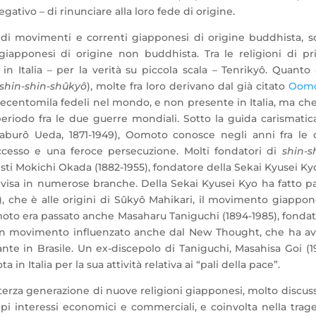
tivo – di rinunciare alla loro fede di origine.
a di movimenti e correnti giapponesi di origine buddhista, 
giapponesi di origine non buddhista. Tra le religioni di p
in Italia – per la verità su piccola scala – Tenrikyô. Quanto 
shin-shin-shûkyô
), molte fra loro derivano dal già citato
Oom
centomila fedeli nel mondo, e non presente in Italia, ma ch
periodo fra le due guerre mondiali. Sotto la guida carismatic
burô Ueda, 1871-1949), Oomoto conosce negli anni fra le 
cesso e una feroce persecuzione. Molti fondatori di
shin-s
ti Mokichi Okada (1882-1955), fondatore della Sekai Kyusei Kyo
ivisa in numerose branche. Della Sekai Kyusei Kyo ha fatto p
, che è alle origini di Sûkyô Mahikari, il movimento giappo
omoto era passato anche Masaharu Taniguchi (1894-1985), fonda
 un movimento influenzato anche dal New Thought, che ha a
e in Brasile. Un ex-discepolo di Taniguchi, Masahisa Goi (1
in Italia per la sua attività relativa ai “pali della pace”.
 terza generazione di nuove religioni giapponesi, molto discus
pi interessi economici e commerciali, e coinvolta nella trag