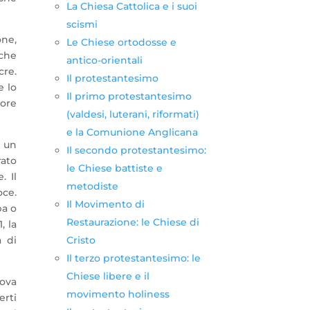
La Chiesa Cattolica e i suoi
scismi
one,
Le Chiese ortodosse e
iche
antico-orientali
cre.
Il protestantesimo
e lo
Il primo protestantesimo
nore
(valdesi, luterani, riformati)
e la Comunione Anglicana
n un
Il secondo protestantesimo:
rato
le Chiese battiste e
. Il
metodiste
oce.
Il Movimento di
ba o
Restaurazione: le Chiese di
1, la
Cristo
a di
Il terzo protestantesimo: le
Chiese libere e il
uova
movimento holiness
erti