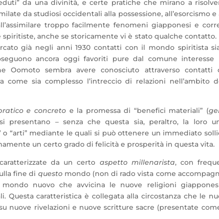
eduti” da una divinità, e certe pratiche che mirano a risolve
milate da studiosi occidentali alla possessione, all’esorcismo e 
all’assimilare troppo facilmente fenomeni giapponesi e corr
piritiste, anche se storicamente vi è stato qualche contatto.
ato già negli anni 1930 contatti con il mondo spiritista si
roseguono ancora oggi favoriti pure dal comune interesse
che Oomoto sembra avere conosciuto attraverso contatti 
 come sia complesso l’intreccio di relazioni nell’ambito d
pratico e concreto
e la promessa di “benefici materiali” (
ge
 si presentano – senza che questa sia, peraltro, la loro u
” o “arti” mediante le quali si può ottenere un immediato soll
timamente un certo grado di felicità e prosperità in questa vita.
 caratterizzate da un certo
aspetto millenarista
, con frequ
ulla fine di
questo
mondo (non di rado vista come accompagn
un mondo nuovo che avvicina le nuove religioni giappones
i. Questa caratteristica è collegata alla circostanza che le n
su nuove rivelazioni e nuove scritture sacre (presentate com