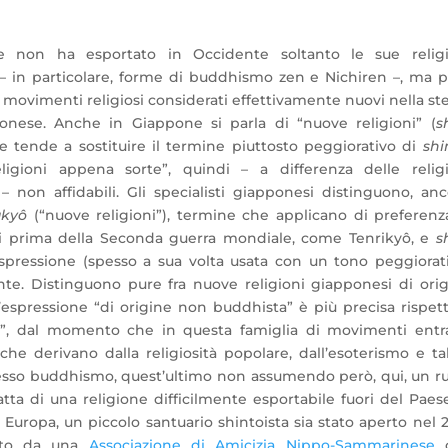
e non ha esportato in Occidente soltanto le sue religi
i – in particolare, forme di buddhismo zen e Nichiren –, ma 
i movimenti religiosi considerati effettivamente nuovi nella st
ponese. Anche in Giappone si parla di “nuove religioni” (
s
he tende a sostituire il termine piuttosto peggiorativo di
shi
eligioni appena sorte”, quindi – a differenza delle relig
i – non affidabili. Gli specialisti giapponesi distinguono, anc
ûkyô
(“nuove religioni”), termine che applicano di preferenz
ti prima della Seconda guerra mondiale, come Tenrikyô, e
s
espressione (spesso a sua volta usata con un tono peggiorat
nte. Distinguono pure fra nuove religioni giapponesi di ori
espressione “di origine non buddhista” è più precisa rispet
ista”, dal momento che in questa famiglia di movimenti ent
che derivano dalla religiosità popolare, dall’esoterismo e ta
tesso buddhismo, quest’ultimo non assumendo però, qui, un r
atta di una religione difficilmente esportabile fuori del Paes
 Europa, un piccolo santuario shintoista sia stato aperto nel 
tito da una
Associazione di Amicizia Nippo-Sammarinese
c