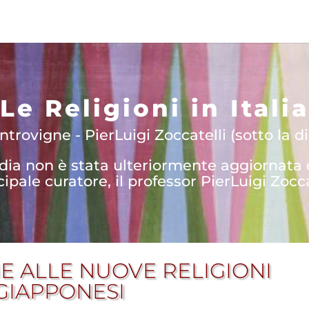
Le Religioni in Italia
trovigne - PierLuigi Zoccatelli (sotto la di
edia non è stata ulteriormente aggiornata
cipale curatore, il professor PierLuigi Zocca
E ALLE NUOVE RELIGIONI
GIAPPONESI