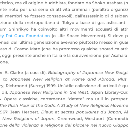
etistico, ma di origine buddhista, fondato da Shoko Asahara (
te noto per una serie di attività criminali (peraltro organiz
i membri ne fossero consapevoli), dall’assassinio di dissiden
azione della metropolitana di Tokyo a base di gas asfissianti
um Shinrikyo ha coinvolto altri movimenti accusati di atti
ty Pat Guru Foundation
(o Life Space Movement). Si deve p
ponesi dell’ultima generazione avevano piuttosto messo in gua
 caso di Cosmo Mate (che ha promosso qualche sporadica atti
 oggi presente anche in Italia e la cui avversione per Asahara
pone.
er B. Clarke (a cura di),
Bibliography of Japanese New Religi
on to Japanese New Religion at Home and Abroad. Plus
ry, Richmond (Surrey) 1999. Un’utile collezione di articoli è qu
 di),
Japanese New Religions in the West
, Japan Library-Cu
. Opere classiche, certamente “datate” ma utili in prospet
The Rush Hour of the Gods. A Study of New Religious Movem
1967; Jean Herbert,
Dieux et sectes populaires du Japon
, A
 New Religions of Japan
, Greenwood, Westport (Connectic
ione della violenza e religione del piacere nel nuovo Giapp