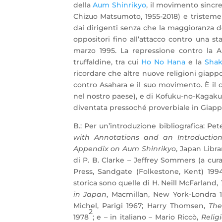
della
Aum Shinrikyo
, il movimento sincr
Chizuo Matsumoto, 1955-2018) e tristemen
dai dirigenti senza che la maggioranza de
oppositori fino all’attacco contro una st
marzo 1995. La repressione contro la A
truffaldine, tra cui
Ho No Hana
e la
Shak
ricordare che altre nuove religioni giap
contro Asahara e il suo movimento. È il
nel nostro paese), e di Kofuku-no-Kagaku,
diventata pressoché proverbiale in Giap
B.: Per un’introduzione bibliografica: Pet
with Annotations and an Introducti
Appendix on Aum Shinrikyo
, Japan Libra
di P. B. Clarke – Jeffrey Sommers (a cura
Press, Sandgate (Folkestone, Kent) 1994
storica sono quelle di H. Neill McFarland,
in Japan
, Macmillan, New York-Londra 
Michel, Parigi 1967; Harry Thomsen,
The
2
1978
; e – in italiano – Mario Riccò,
Relig