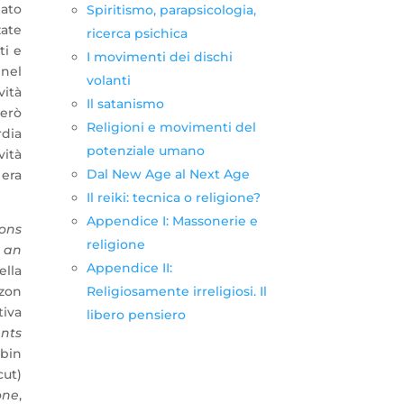
nato
Spiritismo, parapsicologia,
zate
ricerca psichica
ti e
I movimenti dei dischi
 nel
volanti
vità
Il satanismo
erò
Religioni e movimenti del
rdia
potenziale umano
vità
Dal New Age al Next Age
 era
Il reiki: tecnica o religione?
Appendice I: Massonerie e
ons
religione
 an
Appendice II:
ella
Religiosamente irreligiosi. Il
rzon
tiva
libero pensiero
ents
lbin
ut)
one
,