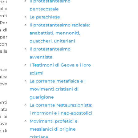
Il protestantesimo
re i
allo
pentecostale
enti
Le parachiese
 Per
Il protestantesimo radicale:
a di
anabattisti, mennoniti,
 per
quaccheri, unitariani
con
Il protestantesimo
ella
avventista
I Testimoni di Geova e i loro
nze
scismi
nica
La corrente metafisica e i
ievo
movimenti cristiani di
guarigione
enti
La corrente restaurazionista:
ata
i mormoni e i neo-apostolici
i ai
Movimenti profetici e
uove
messianici di origine
e di
cristiana