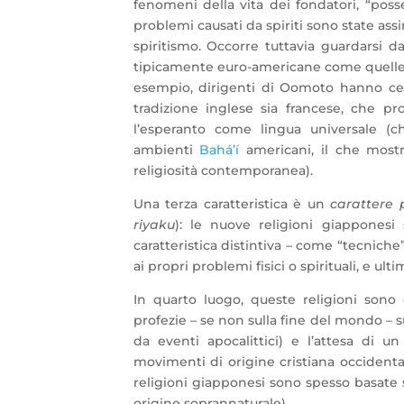
fenomeni della vita dei fondatori, “poss
problemi causati da spiriti sono state assi
spiritismo. Occorre tuttavia guardarsi d
tipicamente euro-americane come quelle s
esempio, dirigenti di Oomoto hanno cerc
tradizione inglese sia francese, che p
l’esperanto come lingua universale (
ambienti
Bahá’í
americani, il che mostra
religiosità contemporanea).
Una terza caratteristica è un
carattere 
riyaku
): le nuove religioni giapponesi
caratteristica distintiva – come “tecniche
ai propri problemi fisici o spirituali, e ul
In quarto luogo, queste religioni sono
profezie – se non sulla fine del mondo – s
da eventi apocalittici) e l’attesa di 
movimenti di origine cristiana occidental
religioni giapponesi sono spesso basate 
origine soprannaturale).