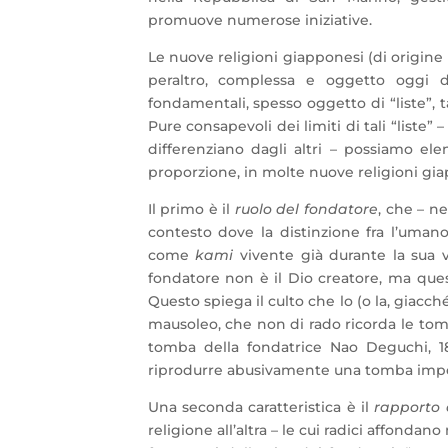
promuove numerose iniziative.
Le nuove religioni giapponesi (di origin
peraltro, complessa e oggetto oggi di 
fondamentali, spesso oggetto di “liste”, 
Pure consapevoli dei limiti di tali “liste
differenziano dagli altri – possiamo e
proporzione, in molte nuove religioni gia
Il primo è il
ruolo del fondatore
, che – n
contesto dove la distinzione fra l’uman
come
kami
vivente già durante la sua v
fondatore non è il Dio creatore, ma ques
Questo spiega il culto che lo (o la, giacch
mausoleo, che non di rado ricorda le tom
tomba della fondatrice Nao Deguchi, 183
riprodurre abusivamente una tomba imper
Una seconda caratteristica è il
rapporto 
religione all’altra – le cui radici affonda