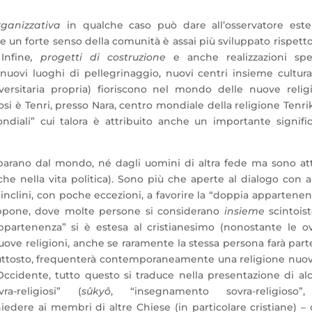
rganizzativa
in qualche caso può dare all’osservatore este
, e un forte senso della comunità è assai più sviluppato rispett
Infine
, progetti di costruzione
e anche realizzazioni spe
nuovi luoghi di pellegrinaggio, nuovi centri insieme cultura
iversitaria propria) fioriscono nel mondo delle nuove relig
i è Tenri, presso Nara, centro mondiale della religione Tenri
diali” cui talora è attribuito anche un importante signifi
parano dal mondo, né dagli uomini di altra fede ma sono at
he nella vita politica). Sono più che aperte al dialogo con a
inclini, con poche eccezioni, a favorire la “doppia appartenen
appone, dove molte persone si considerano
insieme
scintois
artenenza” si è estesa al cristianesimo (nonostante le o
nuove religioni, anche se raramente la stessa persona farà part
iuttosto, frequenterà contemporaneamente una religione nuo
 Occidente, tutto questo si traduce nella presentazione di al
-religiosi” (
sûkyô
, “insegnamento sovra-religioso”
chiedere ai membri di altre Chiese (in particolare cristiane) –