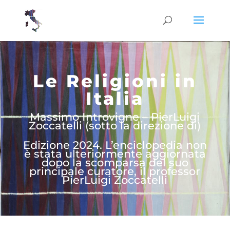
Le Religioni in
Italia
Massimo Introvigne – PierLuigi
Zoccatelli (sotto la direzione di)
Edizione 2024. L’enciclopedia non
è stata ulteriormente aggiornata
dopo la scomparsa del suo
principale curatore, il professor
PierLuigi Zoccatelli