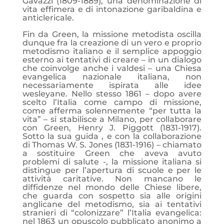
Gavazzi (1809-1889), una denominazione di
vita effimera e di intonazione garibaldina e
anticlericale.
Fin da Green, la missione metodista oscilla
dunque fra la creazione di un vero e proprio
metodismo italiano e il semplice appoggio
esterno ai tentativi di creare – in un dialogo
che coinvolge anche i valdesi – una Chiesa
evangelica nazionale italiana, non
necessariamente ispirata alle idee
wesleyane. Nello stesso 1861 – dopo avere
scelto l’Italia come campo di missione,
come afferma solennemente “per tutta la
vita” – si stabilisce a Milano, per collaborare
con Green, Henry J. Piggott (1831-1917).
Sotto la sua guida , e con la collaborazione
di Thomas W. S. Jones (1831-1916) – chiamato
a sostituire Green che aveva avuto
problemi di salute -, la missione italiana si
distingue per l’apertura di scuole e per le
attività caritative. Non mancano le
diffidenze nel mondo delle Chiese libere,
che guarda con sospetto sia alle origini
anglicane del metodismo, sia ai tentativi
stranieri di “colonizzare” l’Italia evangelica:
nel 1863 un opuscolo pubblicato anonimo a