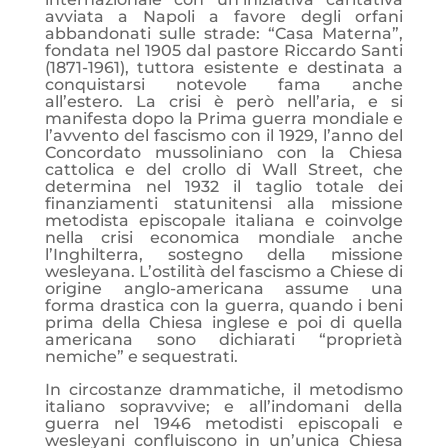
avviata a Napoli a favore degli orfani
abbandonati sulle strade: “Casa Materna”,
fondata nel 1905 dal pastore Riccardo Santi
(1871-1961), tuttora esistente e destinata a
conquistarsi notevole fama anche
all’estero. La crisi è però nell’aria, e si
manifesta dopo la Prima guerra mondiale e
l’avvento del fascismo con il 1929, l’anno del
Concordato mussoliniano con la Chiesa
cattolica e del crollo di Wall Street, che
determina nel 1932 il taglio totale dei
finanziamenti statunitensi alla missione
metodista episcopale italiana e coinvolge
nella crisi economica mondiale anche
l’Inghilterra, sostegno della missione
wesleyana. L’ostilità del fascismo a Chiese di
origine anglo-americana assume una
forma drastica con la guerra, quando i beni
prima della Chiesa inglese e poi di quella
americana sono dichiarati “proprietà
nemiche” e sequestrati.
In circostanze drammatiche, il metodismo
italiano sopravvive; e all’indomani della
guerra nel 1946 metodisti episcopali e
wesleyani confluiscono in un’unica Chiesa