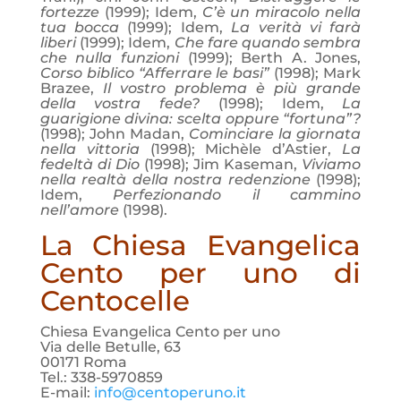
fortezze
(1999); Idem,
C’è un miracolo nella
tua bocca
(1999); Idem,
La verità vi farà
liberi
(1999); Idem,
Che fare quando sembra
che nulla funzioni
(1999); Berth A. Jones,
Corso biblico “Afferrare le basi”
(1998); Mark
Brazee,
Il vostro problema è più grande
della vostra fede?
(1998); Idem,
La
guarigione divina: scelta oppure “fortuna”?
(1998); John Madan,
Cominciare la giornata
nella vittoria
(1998); Michèle d’Astier,
La
fedeltà di Dio
(1998); Jim Kaseman,
Viviamo
nella realtà della no
stra redenzione
(1998);
Idem,
Perfezionando il cammino
nell’amore
(1998).
La Chiesa Evangelica
Cento per uno di
Centocelle
Chiesa Evangelica Cento per uno
Via delle Betulle, 63
00171 Roma
Tel.: 338-5970859
E-mail:
info@centoperuno.it