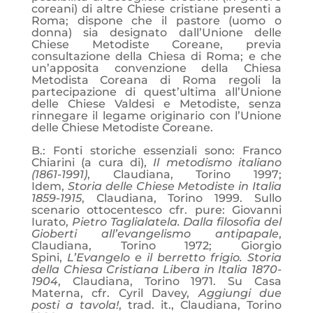
coreani) di altre Chiese cristiane presenti a
Roma; dispone che il pastore (uomo o
donna) sia designato dall’Unione delle
Chiese Metodiste Coreane, previa
consultazione della Chiesa di Roma; e che
un’apposita convenzione della Chiesa
Metodista Coreana di Roma regoli la
partecipazione di quest’ultima all’Unione
delle Chiese Valdesi e Metodiste, senza
rinnegare il legame originario con l’Unione
delle Chiese Metodiste Coreane.
B.: Fonti storiche essenziali sono: Franco
Chiarini (a cura di),
Il metodismo italiano
(1861-1991)
, Claudiana, Torino 1997;
Idem,
Storia delle Chiese Metodiste in Italia
1859-1915
, Claudiana, Torino 1999. Sullo
scenario ottocentesco cfr. pure: Giovanni
Iurato,
Pietro Taglialatela. Dalla filosofia del
Gioberti all’evangelismo antipapale
,
Claudiana, Torino 1972; Giorgio
Spini,
L’Evangelo e il berretto frigio. Storia
della Chiesa Cristiana Libera in Italia 1870-
1904
, Claudiana, Torino 1971. Su Casa
Materna, cfr. Cyril Davey,
Aggiungi due
posti a tavola!
, trad. it., Claudiana, Torino