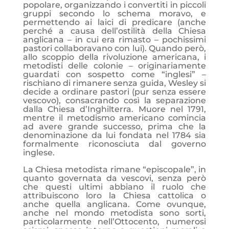
popolare, organizzando i convertiti in piccoli
gruppi secondo lo schema moravo, e
permettendo ai laici di predicare (anche
perché a causa dell’ostilità della Chiesa
anglicana – in cui era rimasto – pochissimi
pastori collaboravano con lui). Quando però,
allo scoppio della rivoluzione americana, i
metodisti delle colonie – originariamente
guardati con sospetto come “inglesi” –
rischiano di rimanere senza guida, Wesley si
decide a ordinare pastori (pur senza essere
vescovo), consacrando così la separazione
dalla Chiesa d’Inghilterra. Muore nel 1791,
mentre il metodismo americano comincia
ad avere grande successo, prima che la
denominazione da lui fondata nel 1784 sia
formalmente riconosciuta dal governo
inglese.
La Chiesa metodista rimane “episcopale”, in
quanto governata da vescovi, senza però
che questi ultimi abbiano il ruolo che
attribuiscono loro la Chiesa cattolica o
anche quella anglicana. Come ovunque,
anche nel mondo metodista sono sorti,
particolarmente nell’Ottocento, numerosi