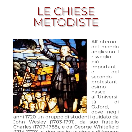
LE CHIESE
METODISTE
All’interno
del mondo
anglicano il
risveglio
più
important
e del
secondo
protestant
esimo
nasce
all’Universi
tà di
Oxford,
dove negli
anni 1720 un gruppo di studenti guidato da
John Wesley (1703-1791), da suo fratello
Charles (1707-1788), e da George Whitefield
(1714-1770), si riunisce in un circolo di fervore