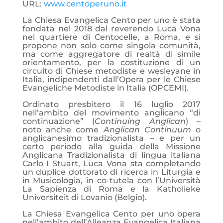
URL:
www.centoperuno.it
La Chiesa Evangelica Cento per uno è stata
fondata nel 2018 dal reverendo Luca Vona
nel quartiere di Centocelle, a Roma, e si
propone non solo come singola comunità,
ma come aggregatore di realtà di simile
orientamento, per la costituzione di un
circuito di Chiese metodiste e wesleyane in
Italia, indipendenti dall’Opera per le Chiese
Evangeliche Metodiste in Italia (OPCEMI).
Ordinato presbitero il 16 luglio 2017
nell’ambito del movimento anglicano “di
continuazione” (
Continuing Anglican
) –
noto anche come
Anglican Continuum
o
anglicanesimo tradizionalista – e per un
certo periodo alla guida della Missione
Anglicana Tradizionalista di lingua italiana
Carlo I Stuart, Luca Vona sta completando
un duplice dottorato di ricerca in Liturgia e
in Musicologia, in co-tutela con l’Università
La Sapienza di Roma e la Katholieke
Universiteit di Lovanio (Belgio).
La Chiesa Evangelica Cento per uno opera
nell’ambito dell’Alleanza Evangelica Italiana