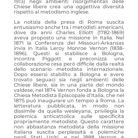
1913) negli ambienti risorgimentali delle
Chiese libere crea una oggettiva diversità
rispetto al metodismo inglese.
La notizia della presa di Roma suscita
entusiasmo anche tra i metodisti americani,
dove da anni Charles Elliott (1782-1869)
aveva proposto una missione in Italia. Nel
1871 la Conferenza del Missouri-Arkansas
invia in Italia Leroy Monroe Vernon (1838-
1896). Questi si stabilisce a Bologna,
incontra Piggott e preconizza una
collaborazione resa però difficile dalla realtà
dello scenario metodista internazionale.
Dopo essersi stabilito a Bologna e avere
trovato seguaci sia negli ambienti delle
Chiese libere, sia in una parte del mondo
valdese, nel 1874 Vernon fonda a Bologna la
Chiesa Metodista Episcopale d’Italia, che nel
1875 può inaugurare un tempio a Roma. La
letteratura pubblicata, in modo non
dissimile da quella wesleyana, privilegia la
polemica anticattolica sulle specificità
propriamente metodiste. Questo carattere
non abbastanza metodista della missione
italiana suscita perplessità e polemiche
negli Stati Uniti, e nel 1888 Vernon è