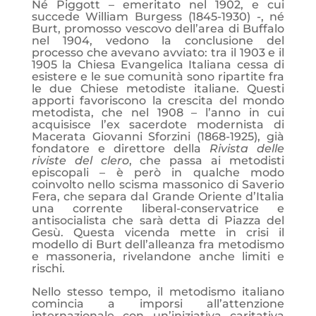
Né Piggott – emeritato nel 1902, e cui
succede William Burgess (1845-1930) -, né
Burt, promosso vescovo dell’area di Buffalo
nel 1904, vedono la conclusione del
processo che avevano avviato: tra il 1903 e il
1905 la Chiesa Evangelica Italiana cessa di
esistere e le sue comunità sono ripartite fra
le due Chiese metodiste italiane. Questi
apporti favoriscono la crescita del mondo
metodista, che nel 1908 – l’anno in cui
acquisisce l’ex sacerdote modernista di
Macerata Giovanni Sforzini (1868-1925), già
fondatore e direttore della
Rivista delle
riviste del clero
, che passa ai metodisti
episcopali – è però in qualche modo
coinvolto nello scisma massonico di Saverio
Fera, che separa dal Grande Oriente d’Italia
una corrente liberal-conservatrice e
antisocialista che sarà detta di Piazza del
Gesù. Questa vicenda mette in crisi il
modello di Burt dell’alleanza fra metodismo
e massoneria, rivelandone anche limiti e
rischi.
Nello stesso tempo, il metodismo italiano
comincia a imporsi all’attenzione
internazionale con un’iniziativa caritativa