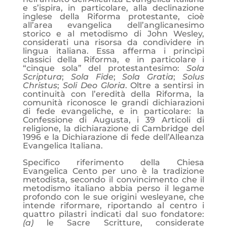
e s’ispira, in particolare, alla declinazione
inglese della Riforma protestante, cioè
all’area evangelica dell’anglicanesimo
storico e al metodismo di John Wesley,
considerati una risorsa da condividere in
lingua italiana. Essa afferma i princìpi
classici della Riforma, e in particolare i
“cinque sola” del protestantesimo:
Sola
Scriptura
;
Sola Fide
;
Sola Gratia
;
Solus
Christus
;
Soli Deo Gloria
. Oltre a sentirsi in
continuità con l’eredità della Riforma, la
comunità riconosce le grandi dichiarazioni
di fede evangeliche, e in particolare: la
Confessione di Augusta, i 39 Articoli di
religione, la dichiarazione di Cambridge del
1996 e la Dichiarazione di fede dell’Alleanza
Evangelica Italiana.
Specifico riferimento della Chiesa
Evangelica Cento per uno è la tradizione
metodista, secondo il convincimento che il
metodismo italiano abbia perso il legame
profondo con le sue origini wesleyane, che
intende riformare, riportando al centro i
quattro pilastri indicati dal suo fondatore:
(a)
le Sacre Scritture, considerate