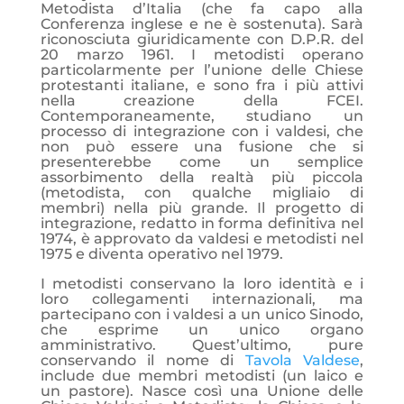
Metodista d’Italia (che fa capo alla
Conferenza inglese e ne è sostenuta). Sarà
riconosciuta giuridicamente con D.P.R. del
20 marzo 1961. I metodisti operano
particolarmente per l’unione delle Chiese
protestanti italiane, e sono fra i più attivi
nella creazione della FCEI.
Contemporaneamente, studiano un
processo di integrazione con i valdesi, che
non può essere una fusione che si
presenterebbe come un semplice
assorbimento della realtà più piccola
(metodista, con qualche migliaio di
membri) nella più grande. Il progetto di
integrazione, redatto in forma definitiva nel
1974, è approvato da valdesi e metodisti nel
1975 e diventa operativo nel 1979.
I metodisti conservano la loro identità e i
loro collegamenti internazionali, ma
partecipano con i valdesi a un unico Sinodo,
che esprime un unico organo
amministrativo. Quest’ultimo, pure
conservando il nome di
Tavola Valdese
,
include due membri metodisti (un laico e
un pastore). Nasce così una Unione delle