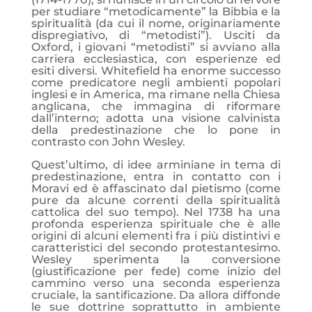
per studiare “metodicamente” la Bibbia e la
spiritualità (da cui il nome, originariamente
dispregiativo, di “metodisti”). Usciti da
Oxford, i giovani “metodisti” si avviano alla
carriera ecclesiastica, con esperienze ed
esiti diversi. Whitefield ha enorme successo
come predicatore negli ambienti popolari
inglesi e in America, ma
rimane nella Chiesa
anglicana, che immagina di riformare
dall’interno; adotta una visione calvinista
della predestinazione che lo pone in
contrasto con John Wesley.
Quest’ultimo, di idee arminiane in tema di
predestinazione, entra in contatto con i
Moravi ed è affascinato dal pietismo (come
pure da alcune correnti della spiritualità
cattolica del suo tempo). Nel 1738 ha una
profonda esperienza spirituale che è alle
origini di alcuni elementi fra i più distintivi e
caratteristici del secondo protestantesimo.
Wesley sperimenta la conversione
(giustificazione per fede) come inizio del
cammino verso una seconda esperienza
cruciale, la santificazione. Da allora diffonde
le sue dottrine soprattutto in ambiente