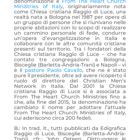
denominazione è
From The Heart Church
Ministries of Italy
, originariamente nota
come Chiesa cristiana Raggio di Luce, una
realtà nata a Bologna nel 1987 per opera di
un gruppo di persone che si riunivano nelle
proprie abitazioni con lo scopo di realizzare
un cammino personale di fede, condurre
un’opera d’evangelizzazione in Italia e
collaborare con le altre comunità cristiane
presenti sul territorio. Tra i fondatori della
Chiesa cristiana Raggio di Luce – che ha
contato tre congregazioni: a Bologna,
Bisceglie (Barletta-Andria-Trani) e Napoli – vi
è il
pastore Paolo Cavallo
, che ne è stato
pure il presidente, oltre ad avere ricoperto il
ruolo di direttore del Christian Men’s
Network in Italia. Dal 2001 la Chiesa
cristiana Raggio di Luce si è associata a
From The Heart Church Ministries fino a
che, alla fine del 2015, la denominazione ha
cambiato il nome per adottare l’attuale
From The Heart Church Ministries of Italy,
cui aderiscono circa 200 fedeli.
B.: In trad. it., tutti pubblicati da Edigrafica
Raggio di Luce, Bisceglie (Barletta-Andria-
Trani), cfr.: John Osteen,
Distruggere le