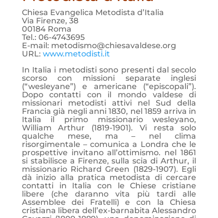
Chiesa Evangelica Metodista d’Italia
Via Firenze, 38
00184 Roma
Tel.: 06-4743695
E-mail: metodismo@chiesavaldese.org
URL:
www.metodisti.it
In Italia i metodisti sono presenti dal secolo
scorso con missioni separate inglesi
(“wesleyane”) e americane (“episcopali”).
Dopo contatti con il mondo valdese di
missionari metodisti attivi nel Sud della
Francia già negli anni 1830, nel 1859 arriva in
Italia il primo missionario wesleyano,
William Arthur (1819-1901). Vi resta solo
qualche mese, ma – nel clima
risorgimentale – comunica a Londra che le
prospettive invitano all’ottimismo. nel 1861
si stabilisce a Firenze, sulla scia di Arthur, il
missionario Richard Green (1829-1907). Egli
dà inizio alla pratica metodista di cercare
contatti in Italia con le Chiese cristiane
libere (che daranno vita più tardi alle
Assemblee dei Fratelli) e con la Chiesa
cristiana libera dell’ex-barnabita Alessandro