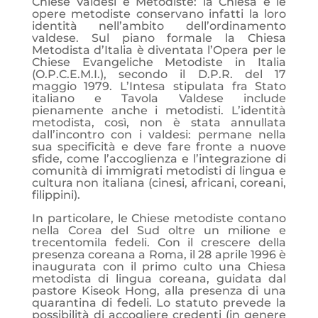
Chiese Valdesi e Metodiste: la Chiesa e le
opere metodiste conservano infatti la loro
identità nell’ambito dell’ordinamento
valdese. Sul piano formale la Chiesa
Metodista d’Italia è diventata l’Opera per le
Chiese Evangeliche Metodiste in Italia
(O.P.C.E.M.I.), secondo il D.P.R. del 17
maggio 1979. L’Intesa stipulata fra Stato
italiano e Tavola Valdese include
pienamente anche i metodisti. L’identità
metodista, così, non è stata annullata
dall’incontro con i valdesi: permane nella
sua specificità e deve fare fronte a nuove
sfide, come l’accoglienza e l’integrazione di
comunità di immigrati metodisti di lingua e
cultura non italiana (cinesi, africani, coreani,
filippini).
In particolare, le Chiese metodiste contano
nella Corea del Sud oltre un milione e
trecentomila fedeli. Con il crescere della
presenza coreana a Roma, il 28 aprile 1996 è
inaugurata con il primo culto una Chiesa
metodista di lingua coreana, guidata dal
pastore Kiseok Hong, alla presenza di una
quarantina di fedeli. Lo statuto prevede la
possibilità di accogliere credenti (in genere