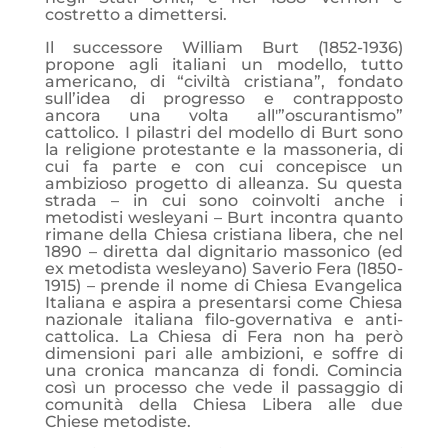
costretto a dimettersi.
Il successore William Burt (1852-1936)
propone agli italiani un modello, tutto
americano, di “civiltà cristiana”, fondato
sull’idea di progresso e contrapposto
ancora una volta all'”oscurantismo”
cattolico. I pilastri del modello di Burt sono
la religione protestante e la massoneria, di
cui fa parte e con cui concepisce un
ambizioso progetto di alleanza. Su questa
strada – in cui sono coinvolti anche i
metodisti wesleyani – Burt incontra quanto
rimane della Chiesa cristiana libera, che nel
1890 – diretta dal dignitario massonico (ed
ex metodista wesleyano) Saverio Fera (1850-
1915) – prende il nome di Chiesa Evangelica
Italiana e aspira a presentarsi come Chiesa
nazionale italiana filo-governativa e anti-
cattolica. La Chiesa di Fera non ha però
dimensioni pari alle ambizioni, e soffre di
una cronica mancanza di fondi. Comincia
così un processo che vede il passaggio di
comunità della Chiesa Libera alle due
Chiese metodiste.