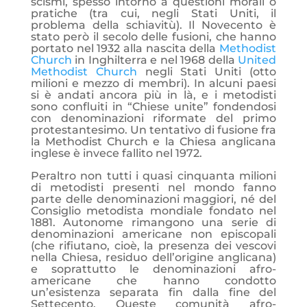
scismi, spesso intorno a questioni morali o
pratiche (tra cui, negli Stati Uniti, il
problema della schiavitù). Il Novecento è
stato però il secolo delle fusioni, che hanno
portato nel 1932 alla nascita della
Methodist
Church
in Inghilterra e nel 1968 della
United
Methodist Church
negli Stati Uniti (otto
milioni e mezzo di membri). In alcuni paesi
si è andati ancora più in là, e i metodisti
sono confluiti in “Chiese unite” fondendosi
con denominazioni riformate del primo
protestantesimo. Un tentativo di fusione fra
la Methodist Church e la Chiesa anglicana
inglese è invece fallito nel 1972.
Peraltro non tutti i quasi cinquanta milioni
di metodisti presenti nel mondo fanno
parte delle denominazioni maggiori, né del
Consiglio metodista mondiale fondato nel
1881. Autonome rimangono una serie di
denominazioni americane non episcopali
(che rifiutano, cioè, la presenza dei vescovi
nella Chiesa, residuo dell’origine anglicana)
e soprattutto le denominazioni afro-
americane che hanno condotto
un’esistenza separata fin dalla fine del
Settecento. Queste comunità afro-