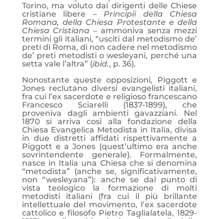
Torino, ma voluto dai dirigenti delle Chiese
cristiane libere –
Principii della Chiesa
Romana, della Chiesa Protestante e della
Chiesa Cristiana
– ammoniva senza mezzi
termini gli italiani, “usciti dal metodismo de’
preti di Roma, di non cadere nel metodismo
de’ preti metodisti o wesleyani, perché una
setta vale l’altra” (
ibid.
, p. 36).
Nonostante queste opposizioni, Piggott e
Jones reclutano diversi evangelisti italiani,
fra cui l’ex sacerdote e religioso francescano
Francesco Sciarelli (1837-1899), che
proveniva dagli ambienti gavazziani. Nel
1870 si arriva così alla fondazione della
Chiesa Evangelica Metodista in Italia, divisa
in due distretti affidati rispettivamente a
Piggott e a Jones (quest’ultimo era anche
sovrintendente generale). Formalmente,
nasce in Italia una Chiesa che si denomina
“metodista” (anche se, significativamente,
non “wesleyana”): anche se dal punto di
vista teologico la formazione di molti
metodisti italiani (fra cui il più brillante
intellettuale del movimento, l’ex sacerdote
cattolico e filosofo Pietro Taglialatela, 1829-