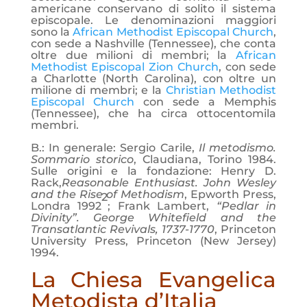
americane conservano di solito il sistema
episcopale. Le denominazioni maggiori
sono la
African Methodist Episcopal Church
,
con sede a Nashville (Tennessee), che conta
oltre due milioni di membri; la
African
Methodist Episcopal Zion Church
, con sede
a Charlotte (North Carolina), con oltre un
milione di membri; e la
Christian Methodist
Episcopal Church
con sede a Memphis
(Tennessee), che ha circa ottocentomila
membri.
B.: In generale: Sergio Carile,
Il metodismo.
Sommario storico
, Claudiana, Torino 1984.
Sulle origini e la fondazione: Henry D.
Rack,
Reasonable Enthusiast.
John Wesley
and the Rise of Methodism
, Epworth Press,
2
Londra 1992
; Frank Lambert,
“Pedlar in
Divinity”. George Whitefield and the
Transatlantic Revivals, 1737-1770
, Princeton
University Press, Princeton (New Jersey)
1994.
La Chiesa Evangelica
Metodista d’Italia