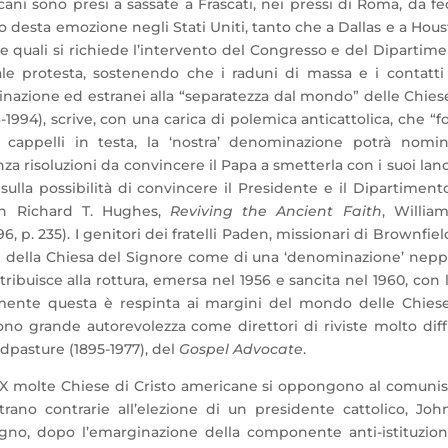
cani sono presi a sassate a Frascati, nei pressi di Roma, da fe
sodio desta emozione negli Stati Uniti, tanto che a Dallas e a Hou
le quali si richiede l’intervento del Congresso e del Dipartim
ale protesta, sostenendo che i raduni di massa e i contatti
nazione ed estranei alla “separatezza dal mondo” delle Chies
16-1994), scrive, con una carica di polemica anticattolica, che “f
cappelli in testa, la ‘nostra’ denominazione potrà nomin
 risoluzioni da convincere il Papa a smetterla con i suoi lanc
ulla possibilità di convincere il Presidente e il Dipartiment
 in Richard T. Hughes,
Reviving the Ancient Faith
, Willia
. 235). I genitori dei fratelli Paden, missionari di Brownfiel
re della Chiesa del Signore come di una ‘denominazione’ nep
ntribuisce alla rottura, emersa nel 1956 e sancita nel 1960, con l
ivamente questa è respinta ai margini del mondo delle Chies
ono grande autorevolezza come direttori di riviste molto dif
dpasture (1895-1977), del
Gospel Advocate
.
o XX molte Chiese di Cristo americane si oppongono al comun
trano contrarie all’elezione di un presidente cattolico, Joh
egno, dopo l’emarginazione della componente anti-istituzion