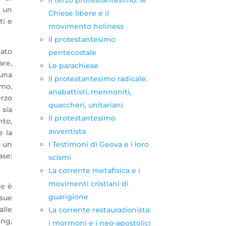
 un
Chiese libere e il
ti e
movimento holiness
Il protestantesimo
iato
pentecostale
are,
Le parachiese
 una
Il protestantesimo radicale:
imo,
anabattisti, mennoniti,
erzo
quaccheri, unitariani
 sia
Il protestantesimo
nto,
avventista
e la
I Testimoni di Geova e i loro
 un
ase:
scismi
La corrente metafisica e i
movimenti cristiani di
le è
guarigione
sue
alle
La corrente restaurazionista:
ing,
i mormoni e i neo-apostolici