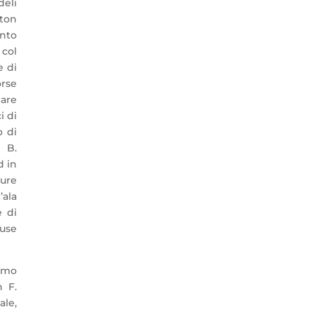
deli
ston
ento
 col
e di
orse
are
i di
o di
m B.
d in
pure
’ala
e di
fuse
ismo
n F.
ale,