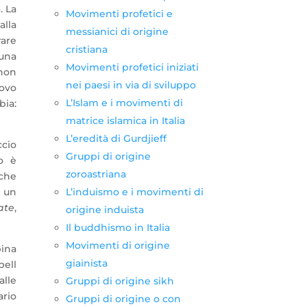
. La
Movimenti profetici e
alla
messianici di origine
rare
cristiana
cuna
Movimenti profetici iniziati
 non
nei paesi in via di sviluppo
uovo
L’Islam e i movimenti di
bia:
matrice islamica in Italia
L’eredità di Gurdjieff
cio
Gruppi di origine
to è
zoroastriana
che
L’induismo e i movimenti di
a un
ate
,
origine induista
Il buddhismo in Italia
Movimenti di origine
ina
giainista
bell
alle
Gruppi di origine sikh
ario
Gruppi di origine o con