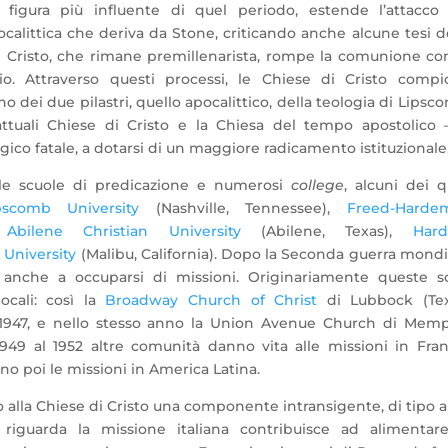
a figura più influente di quel periodo, estende l’attacco
ocalittica che deriva da Stone, criticando anche alcune tesi d
 Cristo, che rimane premillenarista, rompe la comunione co
io. Attraverso questi processi, le Chiese di Cristo compi
dei due pilastri, quello apocalittico, della teologia di Lipsc
e attuali Chiese di Cristo e la Chiesa del tempo apostolico 
co fatale, a dotarsi di un maggiore radicamento istituzionale
 le scuole di predicazione e numerosi
college
, alcuni dei q
pscomb University
(Nashville, Tennessee),
Freed-Harde
,
Abilene Christian University
(Abilene, Texas),
Hard
University
(Malibu, California). Dopo la Seconda guerra mondi
o anche a occuparsi di missioni. Originariamente queste s
ocali: così la
Broadway Church of Christ
di Lubbock (Tex
 1947, e nello stesso anno la Union Avenue Church di Mem
949 al 1952 altre comunità danno vita alle missioni in Fran
ano poi le missioni in America Latina.
o alla Chiese di Cristo una componente intransigente, di tipo a
 riguarda la missione italiana contribuisce ad alimentar