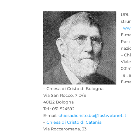
URL (
str
www
E-ma
Per i
nazio
– Ch
Viale
0014
Tel. 
E-ma
– Chiesa di Cristo di Bologna
Via San Rocco, 7 D/E
40122 Bologna
Tel.: 051-524592
E-mail:
chiesadicristo.bo@fastwebnet.
it
–
Chiesa di Cristo di Catania
Via Roccaromana, 33