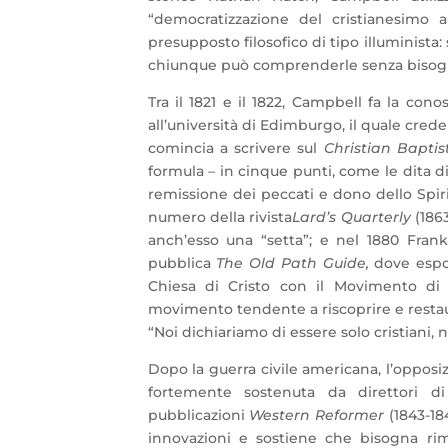
“democratizzazione del cristianesimo 
presupposto filosofico di tipo illuminista:
chiunque può comprenderle senza bisogno
Tra il 1821 e il 1822, Campbell fa la con
all’università di Edimburgo, il quale crede
comincia a scrivere sul
Christian Baptis
formula – in cinque punti, come le dita d
remissione dei peccati e dono dello Spiri
numero della rivista
Lard’s Quarterly
(1863
anch’esso una “setta”; e nel 1880 Frank 
pubblica
The Old Path Guide,
dove espon
Chiesa di Cristo con il Movimento di
movimento tendente a riscoprire e restaur
“Noi dichiariamo di essere solo cristiani, n
Dopo la guerra civile americana, l’opposiz
fortemente sostenuta da direttori d
pubblicazioni
Western Reformer
(1843-18
innovazioni e sostiene che bisogna rim