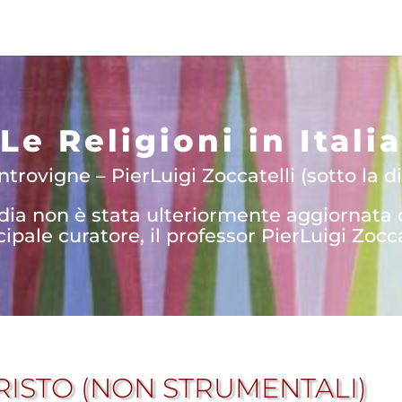
Le Religioni in Italia
trovigne – PierLuigi Zoccatelli (sotto la di
edia non è stata ulteriormente aggiornata
cipale curatore, il professor PierLuigi Zocca
CRISTO (NON STRUMENTALI)