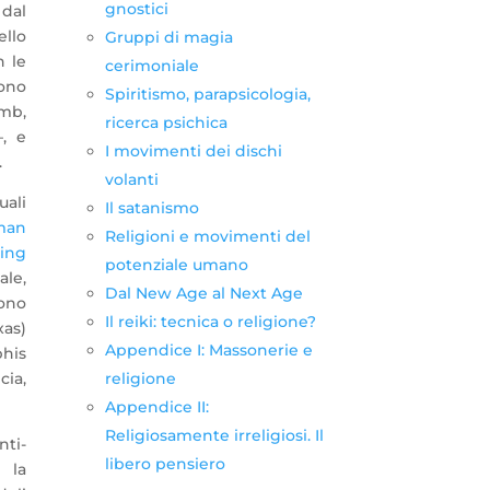
gnostici
 dal
ello
Gruppi di magia
n le
cerimoniale
ono
Spiritismo, parapsicologia,
omb,
ricerca psichica
–, e
I movimenti dei dischi
.
volanti
uali
Il satanismo
man
Religioni e movimenti del
ing
potenziale umano
ale,
Dal New Age al Next Age
ono
Il reiki: tecnica o religione?
as)
Appendice I: Massonerie e
phis
religione
cia,
Appendice II:
Religiosamente irreligiosi. Il
nti-
libero pensiero
e la