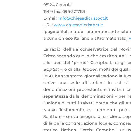
95124 Catania
Tel e fax: 095-321763
E-mail:
info@chiesadicristoct.it
URL:
www.chiesadicristoct.it
(pagina italiana del più importante sito
alcune Chiese italiane e altro materiale:)
w
Le radici dell’ala conservatrice del Mov
Cristo secondo quello che era ritenuto il 
alle idee del “primo” Campbell, fra gli a
Baptist
–, e di altri
leader
, molti dei quali
1860, ben ventotto giornali vedono la luc
scrive una serie di articoli in cui si
denominazioni protestanti, e invita i 
separatezza dalle denominazioni – per re
l’unione di tutti i salvati, crede che gli
Nuovo Testamento, e il credente può a
Scritture – senza bisogno di un clero. L’
di là della congregazione locale, compres
storico Nathan Hatch, Campbell utili