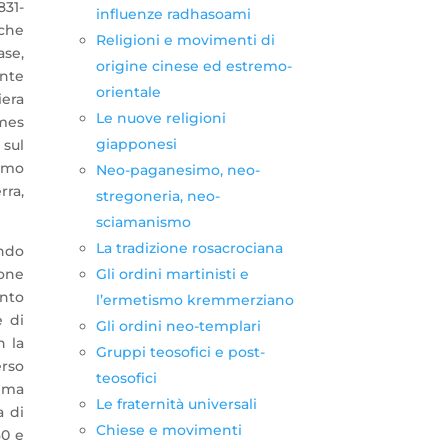
831-
influenze radhasoami
 che
Religioni e movimenti di
ase,
origine cinese ed estremo-
ente
orientale
iera
Le nuove religioni
ames
giapponesi
 sul
ismo
Neo-paganesimo, neo-
rra,
stregoneria, neo-
sciamanismo
La tradizione rosacrociana
ondo
Gli ordini martinisti e
one
nto
l’ermetismo kremmerziano
e di
Gli ordini neo-templari
n la
Gruppi teosofici e post-
erso
teosofici
rima
Le fraternità universali
a di
Chiese e movimenti
30 e