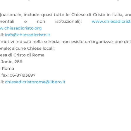
nazionale, include quasi tutte le Chiese di Cristo in Italia, a
umentali e non istituzionali):
www.chiesadicristo
.chiesadicristo.org
il:
info@chiesadicristo.it
 motivi indicati nella scheda, non esiste un’organizzazione di 
nale; alcune Chiese locali:
iesa di Cristo di Roma
 Jonio, 286
1 Roma
e fax: 06-87193697
il:
chiesadicristoroma@libero.it