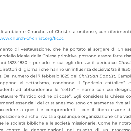
 di ambiente Churches of Christ statunitense, con riferiment
ww.church-of-christ.org/ficoc
imento di Restaurazione, che ha portato al sorgere di Chies
modello ideale della Chiesa primitiva, possono essere fatte risa
nni 1823-1830 – periodo in cui egli diresse il periodico
Chris
 direttori di giornali che hanno un’influenza decisiva: tra il 1830 
e. Dal numero del 7 febbraio 1825 del
Christian Baptist
, Camp
 oppone al settarismo, condanna il “pericolo cattolico” 
credenti ad abbandonare le “sette” – nome con cui design
staurare “l’antico ordine di cose”. Egli considera la Chiesa 
 elementi essenziali del cristianesimo sono chiaramente rivelati
ccedere a questi e comprenderli – con il libero esame de
opposizione è anche rivolta a qualunque organizzazione che vad
e le società bibliche e le società missionarie. Come ha notat
zza contro le denominazioni, nel quadro di un processo