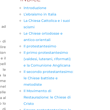
Introduzione
L’ebraismo in Italia
La Chiesa Cattolica e i suoi
i ad
scismi
Le Chiese ortodosse e
antico-orientali
e di
Il protestantesimo
lire
Il primo protestantesimo
tian
e il
(valdesi, luterani, riformati)
bell
e la Comunione Anglicana
e le
Il secondo protestantesimo:
a la
le Chiese battiste e
come
metodiste
 nel
Il Movimento di
lle
Restaurazione: le Chiese di
a al
o lo
Cristo
 di
Il terzo protestantesimo: le