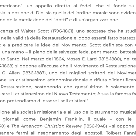
americano”, un appello diretto ai fedeli che si fonda su
 sia la nozione di Dio, sia quella dell’ordine morale sono eviden
 della mediazione dei “dotti” e di un’organizzazione.
oscenza di Walter Scott (1796-1861), uno scozzese che ha stud
 nella validità della Restaurazione e, dopo essersi fatto battezz
t
e a predicare le idee del Movimento. Scott definisce con
i una mano – il piano della salvezza: fede, pentimento, battes
to Santo. Nel marzo del 1864, Moses E. Lard (1818-1880), nel t
-1868) si oppone all’accusa che il Movimento di Restaurazione
G. Allen (1836-1887), uno dei migliori scrittori del Movime
e un cristianesimo adenominazionale e rifiuta d’identificar
 Restaurazione, sostenendo che quest’ultimo è solamente
are il cristianesimo del Nuovo Testamento; è sua la famosa fr
on pretendiamo di essere i soli cristiani”.
ione alla società missionaria e all’uso dello strumento musica
i giornali come Benjamin Franklin, il quale – con le 
49) e
The American Christian Review
(1856-1948) – si oppone 
anere fermi all’insegnamento degli apostoli. Tolbert Fann