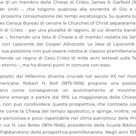
ne di un membro delle Chiese di Cristo, James A. Garfield (1
ati Uniti –, che tolgono qualcosa alla sovranità di Dio e
 prossima consumazione dei tempi escatologica. Su questa b
ates Census Bureau di censire le Churches of Christ separatam
di Cristo – per una pluralità di ragioni, di cui diventa band
ese –, fornendo una lista di Chiese e di membri redatta da J
re con Lipscomb del
Gospel Advocate
. Le idee di Lipscomb
a sua posizione non può essere ridotta al classico premillenar
tende un regno di Gesù Cristo di mille anni letterali sulla Te
 eterno –, ma ha diversi punti in comune con esso.
roposito del Millennio diventa cruciale nel secolo XX nel m
ericane. Robert H. Boll (1875-1956) propone una posizi
erivano come conseguenze un avvicinamento al movime
zione emerge a partire dal 1915. La maggioranza delle Chies
i, non può condividere questa prospettiva, che contrasta co
ere come la Chiesa del tempo apostolico, e spinge, inoltre, v
e pericolosa e poco rispettabile nel clima patriottico della P
 cui H. Leo Boles (1874-1946), presidente della Scuola Biblic
all’abbandono della prospettiva premillenarista. Negli anni 19