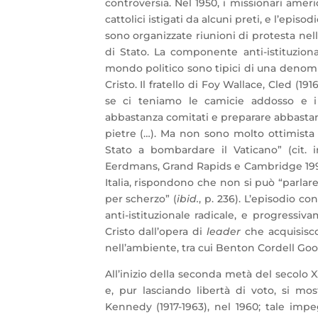
controversia. Nel 1950, i missionari ameri
cattolici istigati da alcuni preti, e l’epi
sono organizzate riunioni di protesta nel
di Stato. La componente anti-istituzion
mondo politico sono tipici di una denomi
Cristo. Il fratello di Foy Wallace, Cled (19
se ci teniamo le camicie addosso e i 
abbastanza comitati e preparare abbastanza
pietre (…). Ma non sono molto ottimista s
Stato a bombardare il Vaticano” (cit.
Eerdmans, Grand Rapids e Cambridge 1996, p
Italia, rispondono che non si può “parla
per scherzo” (
ibid.
, p. 236). L’episodio co
anti-istituzionale radicale, e progress
Cristo dall’opera di
leader
che acquisisc
nell’ambiente, tra cui Benton Cordell Goo
All’inizio della seconda metà del secol
e, pur lasciando libertà di voto, si mos
Kennedy (1917-1963), nel 1960; tale imp