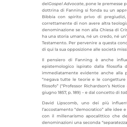
del
Gospel Advocate
, pone le premesse pe
dottrina di Fanning si fonda su un approcc
Bibbia con spirito privo di pregiudizi,
correttamente di non avere altra teologi
denominazione se non alla Chiesa di Crist
ha una storia umana, né un credo, né un
Testamento. Per pervenire a questa concl
di qui la sua opposizione alle società mis
Il pensiero di Fanning è anche infl
epistemologico ispirato dalla filosofi
immediatamente evidente anche alla pe
“negava tutte le teorie e le congetture 
filosofo” (“Professor Richardson’s Notic
giugno 1857, p. 189) – e dal concetto di
ta
David Lipscomb, uno dei più influe
l’accostamento “democratico” alle idee e
con il millenarismo apocalittico che d
denominazioni una seconda “separatezza”, o