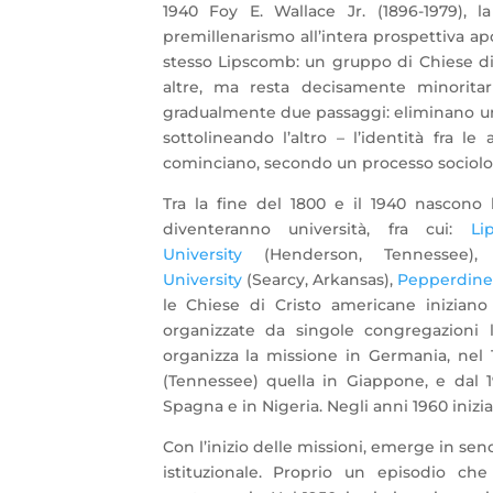
1940 Foy E. Wallace Jr. (1896-1979), l
premillenarismo all’intera prospettiva ap
stesso Lipscomb: un gruppo di Chiese di
altre, ma resta decisamente minoritar
gradualmente due passaggi: eliminano uno 
sottolineando l’altro – l’identità fra l
cominciano, secondo un processo sociologi
Tra la fine del 1800 e il 1940 nascono
diventeranno università, fra cui:
Li
University
(Henderson, Tennessee)
University
(Searcy, Arkansas),
Pepperdine 
le Chiese di Cristo americane inizian
organizzate da singole congregazioni l
organizza la missione in Germania, nel
(Tennessee) quella in Giappone, e dal 1
Spagna e in Nigeria. Negli anni 1960 inizi
Con l’inizio delle missioni, emerge in sen
istituzionale. Proprio un episodio che