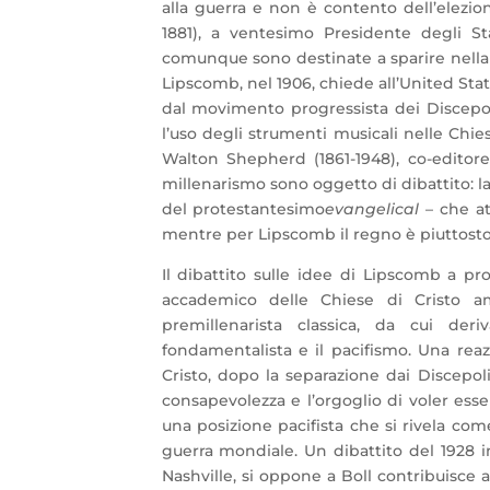
alla guerra e non è contento dell’elezio
1881), a ventesimo Presidente degli St
comunque sono destinate a sparire nella
Lipscomb, nel 1906, chiede all’United St
dal movimento progressista dei Discepoli 
l’uso degli strumenti musicali nelle Chi
Walton Shepherd (1861-1948), co-edito
millenarismo sono oggetto di dibattito: l
del protestantesimo
evangelical
– che at
mentre per Lipscomb il regno è piuttosto
Il dibattito sulle idee di Lipscomb a p
accademico delle Chiese di Cristo am
premillenarista classica, da cui d
fondamentalista e il pacifismo. Una rea
Cristo, dopo la separazione dai Discepol
consapevolezza e l’orgoglio di voler ess
una posizione pacifista che si rivela com
guerra mondiale. Un dibattito del 1928 in
Nashville, si oppone a Boll contribuisce 