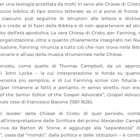
r una teologia accettata da molti in seno alle Chiese di Cristo
io biblico di tipo storico letterale: se ci si pone di fronte 
 ciascuno può seguirne le istruzioni alla lettera e dichia
a o credo al di fuori della Bibbia e di non appartenere ad al
o dell’età apostolica. La vera Chiesa di Cristo, per Fanning,
’organizzazione, oltre a quanto chiaramente insegnato nel N
usione, Fanning rinuncia a tutto ciò che non trova nella Bib
sionarie e all’uso della musica strumentale nelle Chiese.
uenzato, come quello di Thomas Campbell, da un approc
a di John Locke – la cui interpretazione si fonda su quan
rsona più semplice, e di cui Fanning scrive con fiducia 
[per rimanere ai fatti] e pertanto, in senso stretto, non er
e of the Senior Editor of the Gospel Advocate”,
Gospel Advoc
bula rasa
di Francesco Bacone (1561-1626).
nti
leader
delle Chiese di Cristo di quel periodo, comb
 all’interpretazione delle Scritture del primo Alexander Camp
eriva da Barton W. Stone, e aggiunge alla “separatezza” d
ssia dal “mondo”, dalla politica e dalle istituzioni – è contr