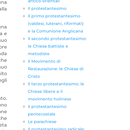
antico-orientali
una
Il protestantesimo
lla
Il primo protestantesimo
(valdesi, luterani, riformati)
una
e la Comunione Anglicana
ia e
Il secondo protestantesimo:
suo
le Chiese battiste e
ore
nda
metodiste
che
Il Movimento di
suo
Restaurazione: le Chiese di
ito
Cristo
gli
Il terzo protestantesimo: le
Chiese libere e il
to.
movimento holiness
sono
Il protestantesimo
one
pentecostale
che
Le parachiese
eta
Il protestantesimo radicale: