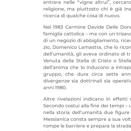
entrare nelle “vigne altrui”, cerc
religione, ma piuttosto chi è già in
ricerca di qualche cosa di nuovo.
Nel 1983 Carmine Davide Delle Donn
famiglia cattolica – ma con un trisavo
di un negozio di abbigliamento, rice
zio, Domenico Lamastra, che lo rico
dell’umanità, gli aveva ordinato di t
Venuta della Stella di Cristo o Stel
dell’anima che lo inducono a intra
gruppo, che dura circa sette ann
divergenze sia dottrinali sia operat
anni 1980.
Altre rivelazioni indicano in effett
Secondo costui alla fine dei tempi – u
nella storia dell’umanità due figure 
Messianica consta sempre a sua volta
rompe le barriere e prepara la strada