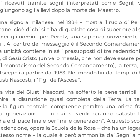
ricevuti tramite sogni (interpretati come Segni, v
 giungono agli allievi dopo la morte del Maestro.
na signora milanese, nel 1984 – mostra il ruolo di Per
pane, cioè di chi si ciba di qualche cosa di superiore al
to per gli uomini; per Peretz, una sapienza proveniente 
simili. Al centro del messaggio è il Secondo Comandamen
 unicità contiene in sé i presupposti di tre redenzioni:
, di Gesù Cristo (un vero messia, che non deve essere p
il monoteismo del Secondo Comandamento); la terza, 
iscepoli a partire dal 1983. Nel mondo fin dai tempi di E
i Nascosti, i “Figli dell’Ascesa”.
vita dei Giusti Nascosti, ha sofferto le pene terribili 
re la distruzione quasi completa della Terra. La te
è la figura centrale, comprende peraltro una prima fr
 generazione” – in cui si verificheranno catastrof
ia e di pace finale per “mille generazion”. A questo sco
edenzione, opera la Scuola della Rosa – che ha un leg
o stesso nome – la quale è però ammonita dai Segni a 