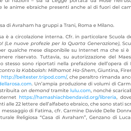
 di nazioni – sia la Legge portata da Mosè nell’usc
te le anime ebraiche presenti anche al di fuori del ca
asa di Avraham ha gruppi a Trani, Roma e Milano.
sa è a circolazione interna. Cfr. in particolare Scuola d
o! (Le nuove profezie per la Quarta Generazione)
, Scu
 per qualche mese disponibile su Internet ma che si è 
nere riservato. Tuttavia, su autorizzazione del Maes
lo stesso sono riportati nella prefazione dell’opera di 
 contro la Kabbalah: Milhamot Ha-Shem
, Giuntina, Fir
e
http://beitester.tripod.com/
, che peraltro rimanda anc
dellarosa.com
. Un’ampia produzione di volumi di Carm
stribuita
on demand
tramite
lulu.com
, nonché scaricab
Internet
https://hamashiachbendavid.org/libreria
, dove
i alle 22 lettere dell’alfabeto ebraico, che sono stati scr
 il messaggio di Fatima, cfr. Carmine Davide Delle Donn
lturale Religiosa “Casa di Avraham”, Genzano di Luca