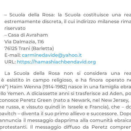
– Scuola della Rosa: la Scuola costituisce una rea
estremamente discreta, il cui indirizzo milanese rim
riservato
– Casa di Avraham
Via Dalmazia, 116
76125 Trani (Barletta)
E-mail:
carminedavide@yahoo.it
URL:
https://hamashiachbendavid.org
La Scuola della Rosa non si considera una rea
 esistito in campo religioso, e ha finora operato ne
ré”) Haim Wenna (1914-1982) nasce in una famiglia ebra
ello Yemen. A diciassette anni si trasferisce ad Aden, po
9 conosce Peretz Green (nato a Newark, nel New Jersey, 
ne russa, e vissuto quindi in Israele e Francia),
che – d
vitch – diventa il suo primo allievo e successore. Dopo
annuncia il messaggio dapprima alla comunità ebraica
 protestanti. Il messaggio diffuso da Peretz compre