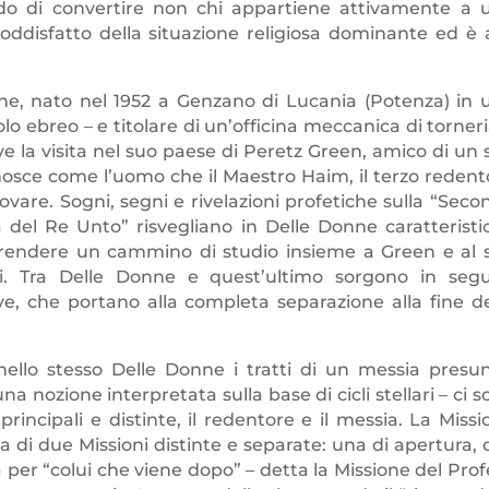
ando di convertire non chi appartiene attivamente a 
soddisfatto della situazione religiosa dominante ed è a
e, nato nel 1952 a Genzano di Lucania (Potenza) in 
lo ebreo – e titolare di un’officina meccanica di torner
ve la visita nel suo paese di Peretz Green, amico di un 
nosce come l’uomo che il Maestro Haim, il terzo redent
rovare. Sogni, segni e rivelazioni profetiche sulla “Seco
la del Re Unto” risvegliano in Delle Donne caratteristi
prendere un cammino di studio insieme a Green e al 
i. Tra Delle Donne e quest’ultimo sorgono in segu
ive, che portano alla completa separazione alla fine de
i nello stesso Delle Donne i tratti di un messia presun
na nozione interpretata sulla base di cicli stellari – ci 
principali e distinte, il redentore e il messia. La Missi
 di due Missioni distinte e separate: una di apertura, 
 per “colui che viene dopo” – detta la Missione del Prof