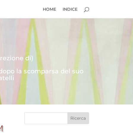
HOME
INDICE
rezione di)
 dopo la scomparsa del suo
telli
M