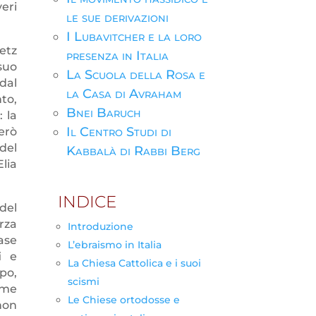
eri
le sue derivazioni
I Lubavitcher e la loro
etz
presenza in Italia
 suo
La Scuola della Rosa e
dal
la Casa di Avraham
to,
Bnei Baruch
 la
Il Centro Studi di
erò
del
Kabbalà di Rabbi Berg
lia
INDICE
del
rza
Introduzione
ase
L’ebraismo in Italia
i e
La Chiesa Cattolica e i suoi
po,
scismi
ame
Le Chiese ortodosse e
non