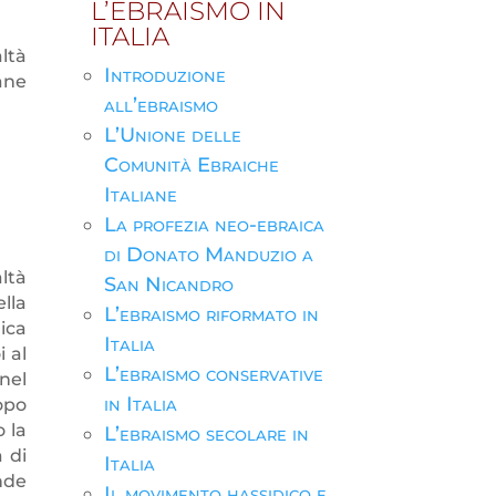
L’EBRAISMO IN
ITALIA
ltà
Introduzione
ane
all’ebraismo
L’Unione delle
Comunità Ebraiche
Italiane
La profezia neo-ebraica
di Donato Manduzio a
ltà
San Nicandro
lla
L’ebraismo riformato in
ica
Italia
i al
L’ebraismo conservative
nel
in Italia
opo
 la
L’ebraismo secolare in
 di
Italia
nde
Il movimento hassidico e