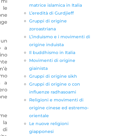
 mi
matrice islamica in Italia
 le
L’eredità di Gurdjieff
one
Gruppi di origine
gge
zoroastriana
L’induismo e i movimenti di
 un
origine induista
o a
Il buddhismo in Italia
ino
Movimenti di origine
nte
giainista
m’è
imo
Gruppi di origine sikh
a a
Gruppi di origine o con
ero
influenze radhasoami
one
Religioni e movimenti di
origine cinese ed estremo-
ome
orientale
 la
Le nuove religioni
 di
giapponesi