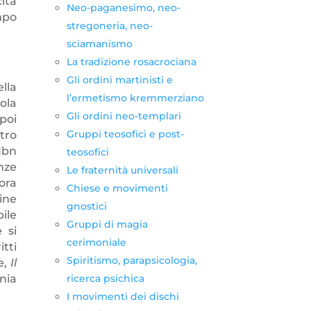
ita
Neo-paganesimo, neo-
mpo
stregoneria, neo-
sciamanismo
La tradizione rosacrociana
Gli ordini martinisti e
ella
l’ermetismo kremmerziano
ola
Gli ordini neo-templari
poi
Gruppi teosofici e post-
tro
Ibn
teosofici
enze
Le fraternità universali
ora
Chiese e movimenti
ine
gnostici
ile
Gruppi di magia
 si
cerimoniale
itti
Spiritismo, parapsicologia,
e,
Il
ricerca psichica
nia
I movimenti dei dischi