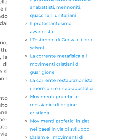
elle
anabattisti, mennoniti,
 il
quaccheri, unitariani
ndo
dal
Il protestantesimo
avventista
I Testimoni di Geova e i loro
io,
scismi
th,
La corrente metafisica e i
 la
movimenti cristiani di
 di
 si
guarigione
ono
La corrente restaurazionista:
i mormoni e i neo-apostolici
Movimenti profetici e
nto
messianici di origine
ito
nne
cristiana
per
Movimenti profetici iniziati
ato
nei paesi in via di sviluppo
vie
L’Islam e i movimenti di