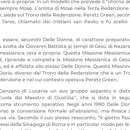
ca vera e propria. In un modello che prevede il “ritorno d
 sempre Mosé. L’anima di Mosé nella Terza Redenzione è
, siede sul Trono della Redenzione. Peretz Green, seco
 Tarso, chiamato dai cristiani san Paolo, e fu scelto 
essere, secondo Delle Donne, di carattere preparator
 svolta da Giovanni Battista ai tempi di Gesù di Nazare
messianica vera e propria. Questa Missione Messianica,
, riprende e completa la Missione Messianica di Gesù
ed è affidata allo stesso Delle Donne. Questa Missione
Gloria, diverso dal Trono della Redenzione che è un Tr
edenzione e nel cui contesto operava Peretz Green.
a Genzano di Lucania un suo gruppo separato e disti
uola del Maestro di Giustizia”, che si dota in segu
 come strumento operativo. Negli anni 1990 Delle Do
rso la conversione formale all’ebraismo, ma finisce 
 via. Secondo il suo stesso resoconto, “il giorno fiss
ressi della Sinagoga di Roma e in particolar modo per le 