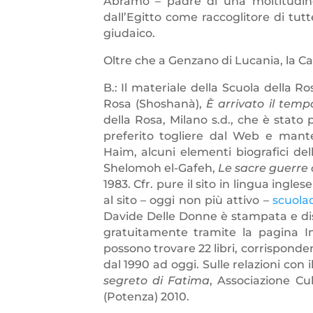
Abramo – padre di una moltitudine
dall’Egitto come raccoglitore di tut
giudaico.
Oltre che a Genzano di Lucania, la C
B.: Il materiale della Scuola della Ro
Rosa (Shoshanà),
È arrivato il temp
della Rosa, Milano s.d., che è stato
preferito togliere dal Web e mante
Haim, alcuni elementi biografici del
Shelomoh el-Gafeh,
Le sacre guerre
1983. Cfr. pure il sito in lingua ingles
al sito – oggi non più attivo –
scuola
Davide Delle Donne è stampata e di
gratuitamente tramite la pagina 
possono trovare 22 libri, corrispondent
dal 1990 ad oggi. Sulle relazioni con
segreto di Fatima
, Associazione Cu
(Potenza) 2010.