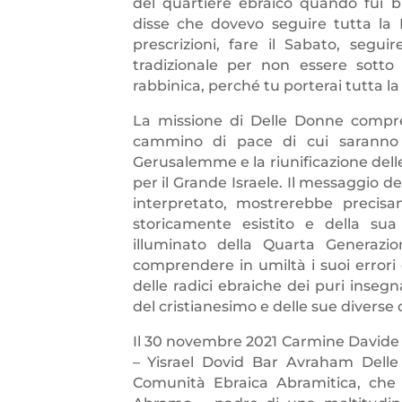
del quartiere ebraico quando fui bl
disse che dovevo seguire tutta la L
prescrizioni, fare il Sabato, segu
tradizionale per non essere sotto
rabbinica, perché tu porterai tutta l
La missione di Delle Donne comprend
cammino di pace di cui saranno 
Gerusalemme e la riunificazione dell
per il Grande Israele. Il messaggio
interpretato, mostrerebbe precisa
storicamente esistito e della sua 
illuminato della Quarta Generazi
comprendere in umiltà i suoi errori
delle radici ebraiche dei puri inseg
del cristianesimo e delle sue diverse
Il 30 novembre 2021 Carmine Davide 
– Yisrael Dovid Bar Avraham Dell
Comunità Ebraica Abramitica, che 