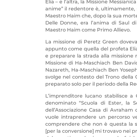
Elia – e l’altra, la Missione Messiani
anime” il redentore è, ultimamente,
Maestro Haim che, dopo la sua morte
Delle Donne, era l’anima di Saul di
Maestro Haim come Primo Allievo.
La missione di Peretz Green doveva 
appunto come quella del profeta Elia
e preparare la strada alla missione 
Missione di Ha-Maschiach Ben David
Nazareth, Ha-Maschiach Ben Yoseph, 
svolge nel contesto del Trono della 
preparato solo per il periodo della R
L’imprenditore lucano stabilisce 
denominato “Scuola di Ester, la Sc
dell’Associazione Casa di Avraham
vuole intraprendere un percorso ve
comprendere che non è questa la sua
[per la conversione] mi trovavo nei p