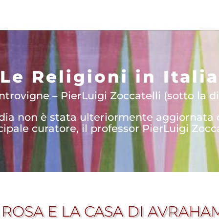
Le Religioni in Italia
trovigne – PierLuigi Zoccatelli (sotto la di
edia non è stata ulteriormente aggiornata
cipale curatore, il professor PierLuigi Zocca
 ROSA E LA CASA DI AVRAHA