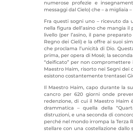
numerose profezie e insegnamenti 
messaggi dal Cielo) che – a migliaia –
Fra questi sogni uno – ricevuto da u
nella figura dell’asino che mangia il 
livello (per l’asino, il pane prepara
Regno dei Cieli) e la offre ai suoi 
che proclama l’unicità di Dio. Questa
prima, per opera di Mosé; la seconda
“deificato” per non compromettere 
Maestro Haim, risorto nei Segni dei d
esistono costantemente trentasei Giust
Il Maestro Haim, capo durante la sua 
cancro per 620 giorni onde preveni
redenzione, di cui il Maestro Haim 
drammatica – quella della “Quarta
distruzioni, e una seconda di concord
perché nel mondo irrompa la Terza R
stellare con una costellazione dall