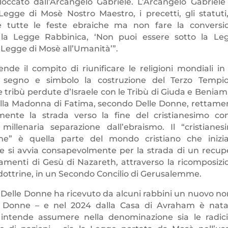
occato dall’Arcangelo Gabriele. L’Arcangelo Gabriele
egge di Mosè Nostro Maestro, i precetti, gli statuti,
ire tutte le feste ebraiche ma non fare la conversi
 la Legge Rabbinica, ‘Non puoi essere sotto la Le
a Legge di Mosè all’Umanità’”.
e il compito di riunificare le religioni mondiali in
segno e simbolo la costruzione del Terzo Tempi
e tribù perdute d’Israele con le Tribù di Giuda e Beniam
 della Madonna di Fatima, secondo Delle Donne, rettame
mente la strada verso la fine del cristianesimo co
millenaria separazione dall’ebraismo. Il “cristianes
one” è quella parte del mondo cristiano che inizi
 e si avvia consapevolmente per la strada di un recup
namenti di Gesù di Nazareth, attraverso la ricomposizi
 dottrine, in un Secondo Concilio di Gerusalemme.
Delle Donne ha ricevuto da alcuni rabbini un nuovo n
e Donne – e nel 2024 dalla Casa di Avraham è nata
intende assumere nella denominazione sia le radici