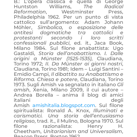
B.: L’opera classica è quella di George
Huntston Williams,
The Radical
Reformation
, Westminster Press,
Philadelphia 1962. Per un punto di vista
cattolico sull’argomento: Adam Johann
Möhler,
Simbolica, o esposizione delle
antitesi dogmatiche tra cattolici e
protestanti secondo i loro scritti
confessionali pubblici
, ed. it., Jaca Book,
Milano 1984. Sul filone anabattista: Ugo
Gastaldi,
Storia dell’anabattismo. I. Dalle
origini a Münster (1525-1535)
, Claudiana,
Torino 1972;
II. Da Münster ai giorni nostri
,
Claudiana, Torino 1981; Idem – Luigi Santini –
Emidio Campi,
Il dibattito su Anabattismo e
Riforma. Chiesa e potere
, Claudiana, Torino
1973. Sugli Amish va segnalato in italiano
Gli
amish
, Xenia, Milano 2009, il cui autore –
Andrea Borella – anima il blog di amici
italiani degli
Amish
amishitalia.blogspot.com
. Sul filone
spiritualista: Ronald A. Knox,
Illuminati e
carismatici. Una storia dell’entusiasmo
religioso
, trad. it., il Mulino, Bologna 1970. Sul
filone razionalista: Henry H.
Cheetham,
Unitarianism and Universalism
,
Beacon Press, Boston 1962.