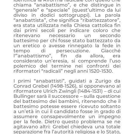
chiama “anabattismo”, e che distingue in
“generale” e “speciale” (quest’ultimo da lui
diviso in dodici sottogruppi). La parola
“anabattista”, che significa “ribattezzatore”,
era stata utilizzata nella Chiesa cattolica fin
dai primi secoli per indicare coloro che
ritenevano necessario un secondo
battesimo per chi fosse stato battezzato da
un eretico o avesse rinnegato
la fede in
tempo di persecuzione. Giacché
l'”anabattismo”, fin da allora, era
considerato un’eresia, si comprende l’uso
polemico del termine nei confronti dei
riformatori “radicali” negli anni 1520-1530.
I primi “anabattisti”, guidati a Zurigo da
Conrad Grebel (1498-1526), si opponevano al
riformatore Ulrich Zwingli (1484-1531) – di cui
Bullinger sarà il successore – sulla questione
del battesimo dei bambini, ritenendo che il
battesimo potesse essere ricevuto soltanto
a un’età in cui il candidato fosse in grado di
assumere consapevolmente un impegno
per la fede. Dietro questo problema se ne
agitavano altri: Grebel chiedeva una totale
separazione fra l’autorità religiosa e lo Stato,