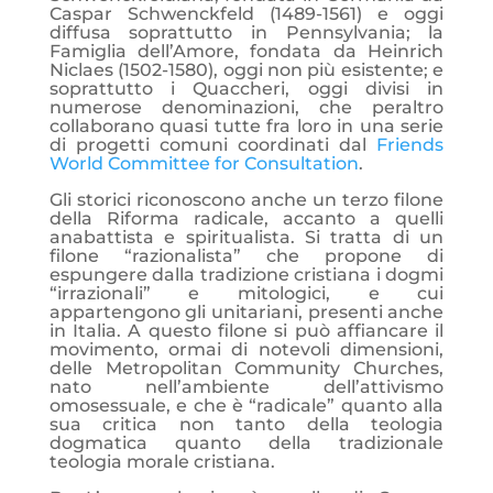
Caspar Schwenckfeld (1489-1561) e oggi
diffusa soprattutto in Pennsylvania; la
Famiglia dell’Amore, fondata da Heinrich
Niclaes (1502-1580), oggi non più esistente; e
soprattutto i Quaccheri, oggi divisi in
numerose denominazioni, che peraltro
collaborano quasi tutte fra loro in una serie
di progetti comuni coordinati dal
Friends
World Committee for Consultation
.
Gli storici riconoscono anche un terzo filone
della Riforma radicale, accanto a quelli
anabattista e spiritualista. Si tratta di un
filone “razionalista” che propone di
espungere dalla tradizione cristiana i dogmi
“irrazionali” e mitologici, e cui
appartengono gli unitariani, presenti anche
in Italia. A questo filone si può affiancare il
movimento, ormai di notevoli dimensioni,
delle Metropolitan Community Churches,
nato nell’ambiente dell’attivismo
omosessuale, e che è “radicale” quanto alla
sua critica non tanto della teologia
dogmatica quanto della tradizionale
teologia morale cristiana.