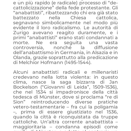
e un più rapido (e radicale) processo di “de-
cattolicizzazione” della fede protestante. Gli
“anabattisti”, ribattezzando chi era già stato
battezzato nella Chiesa cattolica,
segnavano simbolicamente nel modo più
evidente il loro radicalismo. Le autorità di
Zurigo avevano reagito duramente, e i
primi “anabattisti” erano stati condannati a
morte. Ne era seguita una vasta
controversia, nonché la diffusione
dell’anabattismo in Germania, in Alsazia e in
Olanda, grazie soprattutto alla predicazione
di Melchior Hofmann (1495-1544).
Alcuni anabattisti radicali e millenaristi
credevano nella lotta violenta: in questo
clima, nasce la saga bizzarra di Jan
Bockelson (“Giovanni di Leida”, 1509-1536),
che nel 1534 si impadronisce della città
tedesca di Münster, dove si proclama “re di
Sion” reintroducendo diverse pratiche
vetero-testamentarie – fra cui la poligamia
–, prima di essere giustiziato nel 1536,
quando la città è riconquistata da truppe
cattoliche. Un’altra corrente anabattista –
maggioritaria – condanna episodi come