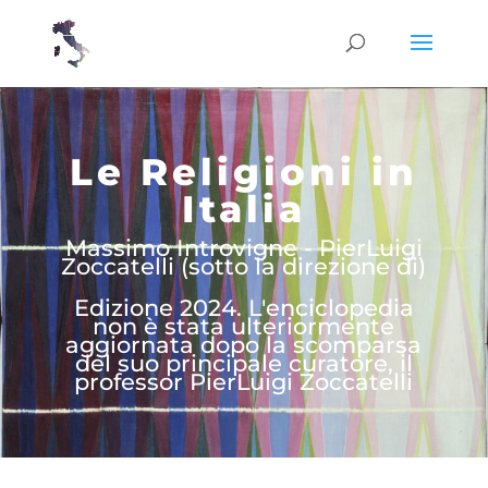
Le Religioni in
Italia
Massimo Introvigne - PierLuigi
Zoccatelli (sotto la direzione di)
Edizione 2024. L'enciclopedia
non è stata ulteriormente
aggiornata dopo la scomparsa
del suo principale curatore, il
professor PierLuigi Zoccatelli