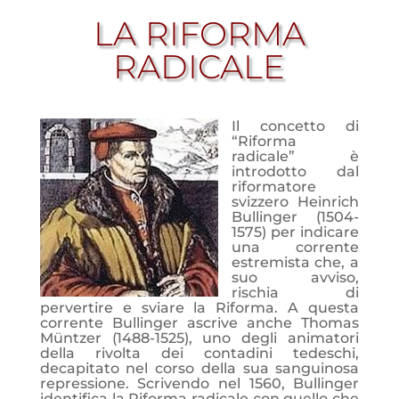
LA RIFORMA
RADICALE
Il concetto di
“Riforma
radicale” è
introdotto dal
riformatore
svizzero Heinrich
Bullinger (1504-
1575) per indicare
una corrente
estremista che, a
suo avviso,
rischia di
pervertire e sviare la Riforma. A questa
corrente Bullinger ascrive anche Thomas
Müntzer (1488-1525), uno degli animatori
della rivolta dei contadini tedeschi,
decapitato nel corso della sua sanguinosa
repressione. Scrivendo nel 1560, Bullinger
identifica la Riforma radicale con quello che