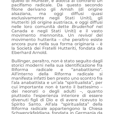
quello di Münster, e adotta al contrario un
pacifismo radicale. Da questo secondo
filone derivano gli Amish (di origine
alsaziana, ma oggi diffusi quasi
esclusivamente negli Stati Uniti), gli
Hutteriti (di origine austriaca, e oggi diffusi
nelle loro comunità dette
Bruderhof
nel
Canada e negli Stati Uniti) e il vasto
movimento mennonita. Un
revival
del
movimento hutterita – che peraltro esiste
ancora pure nella sua forma originaria – è
la Società dei Fratelli Hutteriti, fondata da
Eberhard Arnold.
Bullinger, peraltro, non è stato seguito dagli
storici moderni nella sua identificazione fra
Riforma radicale e “anabattismo”.
All’interno della Riforma radicale si
manifesta infatti ben presto uno scontro fra
l’ala anabattista e un’ala “spiritualista”, per
cui importante non è tanto il battesimo –
dei neonati o degli adulti –, quanto
piuttosto l’esperienza interiore di essere
divenuti figli di Dio e di avere ricevuto lo
Spirito Santo. All’ala “spiritualista” della
Riforma radicale appartengono la Chiesa
Schwenckfeldiana, fondata in Germania da