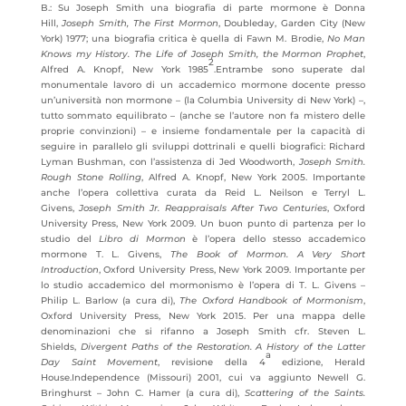
B.: Su Joseph Smith una biografia di parte mormone è Donna
Hill,
Joseph Smith, The First Mormon
, Doubleday, Garden City (New
York) 1977; una biografia critica è quella di Fawn M. Brodie,
No Man
Knows my History.
The Life of Joseph Smith, the Mormon Prophet
,
2
Alfred A. Knopf, New York 1985
.Entrambe sono superate dal
monumentale lavoro di un accademico mormone docente presso
un’università non mormone – (la Columbia University di New York) –,
tutto sommato equilibrato – (anche se l’autore non fa mistero delle
proprie convinzioni) – e insieme fondamentale per la capacità di
seguire in parallelo gli sviluppi dottrinali e quelli biografici: Richard
Lyman Bushman, con l’assistenza di Jed Woodworth,
Joseph Smith.
Rough Stone Rolling
, Alfred A. Knopf, New York 2005. Importante
anche l’opera collettiva curata da Reid L. Neilson e Terryl L.
Givens,
Joseph Smith Jr. Reappraisals After Two Centuries
, Oxford
University Press, New York 2009. Un buon punto di partenza per lo
studio del
Libro di Mormon
è l’opera dello stesso accademico
mormone T. L. Givens,
The Book of Mormon. A Very Short
Introduction
, Oxford University Press, New York 2009. Importante per
lo studio accademico del mormonismo è l’opera di T. L. Givens –
Philip L. Barlow (a cura di),
The Oxford Handbook of Mormonism
,
Oxford University Press, New York 2015. Per una mappa delle
denominazioni che si rifanno a Joseph Smith cfr. Steven L.
Shields,
Divergent Paths of the Restoration.
A History of the Latter
a
Day Saint Movement
, revisione della 4
edizione, Herald
House.Independence (Missouri) 2001, cui va aggiunto Newell G.
Bringhurst – John C. Hamer (a cura di),
Scattering of the Saints.