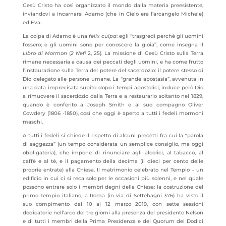
Gesù Cristo ha così organizzato il mondo dalla materia preesistente,
inviandovi a incarnarsi Adamo (che in Cielo era l’arcangelo Michele)
ed Eva.
La colpa di Adamo è una
felix culpa
: egli “trasgredì perché gli uomini
fossero; e gli uomini sono per conoscere la gioia”, come insegna il
Libro di Mormon
(
2 Nefi
2, 25). La missione di Gesù Cristo sulla Terra
rimane necessaria a causa dei peccati degli uomini, e ha come frutto
l’instaurazione sulla Terra del potere del sacerdozio: il potere stesso di
Dio delegato alle persone umane. La “grande apostasia”, avvenuta in
una data imprecisata subito dopo i tempi apostolici, induce però Dio
a rimuovere il sacerdozio dalla Terra e a restaurarlo soltanto nel 1829,
quando è conferito a Joseph Smith e al suo compagno Oliver
Cowdery (1806 -1850), così che oggi è aperto a tutti i fedeli mormoni
maschi.
A tutti i fedeli si chiede il rispetto di alcuni precetti fra cui la “parola
di saggezza” (un tempo considerata un semplice consiglio, ma oggi
obbligatoria), che impone di rinunciare agli alcolici, al tabacco, al
caffè e al tè, e il pagamento della decima (il dieci per cento delle
proprie entrate) alla Chiesa. Il matrimonio celebrato nel Tempio – un
edificio in cui ci si reca solo per le occasioni più solenni, e nel quale
possono entrare solo i membri degni della Chiesa: la costruzione del
primo Tempio italiano, a Roma (in via di Settebagni 376) ha visto il
suo compimento dal 10 al 12 marzo 2019, con sette sessioni
dedicatorie nell’arco dei tre giorni alla presenza del presidente Nelson
e di tutti i membri della Prima Presidenza e del Quorum dei Dodici