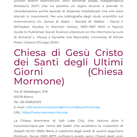
Schism Within Mormonism
, John Whitmer Books, Independence
(Missouri) 2007, che ha peraltro un taglio diverso e prende in
considerazione anche episodi di dissenso intellettuale che non sono
sfociati in movimenti. Per una bibliografia degli studi scientifici sul
mormonismo cfr. James B. Aleen – Ronald W. Walker – David J.
Whittaker,
Studies in Mormon History, 1830-1997.
With a Topical
Guide to Published Social Science Literature on the Mormons
(a cura
di Armand L. Mauss e Dynette Ivie Reynolds), University of Illinois
Press, Urbana-Chicago 2000.
Chiesa di Gesù Cristo
dei Santi degli Ultimi
Giorni (Chiesa
Mormone)
Via di Settebagni, 376
00139 Roma
Tel.: 06-94805050
E-mail:
ufficiocomunicazione@churchofjesuschrist.org
URL:
https://www.venireacristo.org
La Chiesa Mormone di Salt Lake City, che raduna oltre il
novantacinque per cento dei fedeli che accettano le rivelazioni di
Joseph Smith (1805-1844), è costituita dagli eredi di quanti seguirono
Brigham Young (1801-1877) nell’epico esodo verso l’Ovest degli anni