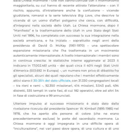
dalla Chiesa mormone – che non vanno confuse con il mormonismo
maggioritario, su cui hanno di recente attirato l’attenzione – con il
rischio, appunto, d’intrattenere anche la confusione – vicende
giudiziarie, romanzi e la serie televisiva
Big Love
, che descrive la
vicenda di un uomo d’affari poligamo che cerca, con difficoltà,
d’integrarsi nella società dello Utah. La Chiesa mormone, dopo il
“Manifesto” e la trasformazione dello Utah in uno Stato degli Stati
Uniti nel 1896, ha completato con successo la sua integrazione nella
società americana, e ha iniziato – soprattutto negli anni della
presidenza di David O. McKay (1951-1970) – una spettacolare
espansione missionaria che l’ha trasformata in un movimento
autenticamente internazionale. A livello internazionale i membri sono
in continua crescita: le statistiche interne aggiornate al 2023 li
indicano in 17.002.461 unità – dei quali circa il 40% negli Stati Uniti
d’America (503.692 in Europa)​ –, un numero non privo di dibattito fra
gli specialisti, alcuni dei quali reputano che i membri effettivamente
attivi siano il
30-35% del dato ufficiale
, con 31.330 congregazioni locali
– tra rioni e rami –, 92.350 missionari, 414 missioni, 3.543 pali, 494
distretti, 335 templi in varie fasi, di cui 182 operativi, oltre ad altri 54
in fase di costruzione e 99 annunciati.
Ulteriore impulso al successo missionario è stato dato dalla
rivelazione ricevuta dal presidente Spencer W. Kimball (1895-1985) nel
1978, che ha aperto alle persone di colore (che ne erano
precedentemente escluse) le porte del sacerdozio mormone. La
Chiesa mormone è oggi impegnata in una difficile opera di
“inculturazione”, nei vari paesi dove opera, di una cultura e di uno