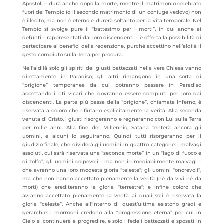
Apostoli – dura anche dopo la morte, mentre il matrimonio celebrato
fuori del Tempio (o il secondo matrimonio di un coniuge vedovo) non
è illecito, ma non è eterno e durerà soltanto per la vita temporale. Nel
Tempio si svolge pure il “battesimo per i morti”, in cui anche ai
defunti – rappresentati dai loro discendenti – è offerta la possibilità di
partecipare ai benefici della redenzione, purché accettino nell’aldilà il
gesto compiuto sulla Terra per procura.
Nell’aldilà solo gli spiriti dei giusti battezzati nella vera Chiesa vanno
direttamente in Paradiso; gli altri rimangono in una sorta di
“prigione” temporanea da cui potranno passare in Paradiso
accettando i riti vicari che dovranno essere compiuti per loro dai
discendenti. La parte più bassa della “prigione”, chiamata Inferno, è
riservata a coloro che rifiutano esplicitamente la verità. Alla seconda
venuta di Cristo, i giusti risorgeranno e regneranno con Lui sulla Terra
per mille anni. Alla fine del Millennio, Satana tenterà ancora gli
uomini, e alcuni lo seguiranno. Quindi tutti risorgeranno per il
giudizio finale, che dividerà gli uomini in quattro categorie: i malvagi
assoluti, cui sarà riservata una “seconda morte” in un “lago di fuoco e
di zolfo”; gli uomini colpevoli – ma non irrimediabilmente malvagi –
che avranno una loro modesta gloria “teleste”; gli uomini “onorevoli”,
ma che non hanno accettato pienamente la verità (né da vivi né da
morti) che erediteranno la gloria “terrestre”; e infine coloro che
avranno accettato pienamente la verità ai quali soli è riservata la
gloria “celeste”. Anche all’interno di quest’ultima esistono gradi e
gerarchie: i mormoni credono alla “progressione eterna” per cui in
Cielo si continuerà a progredire, e solo i fedeli battezzati e sposati in