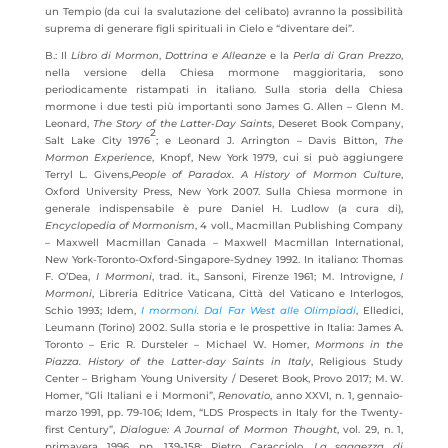
un Tempio (da cui la svalutazione del celibato) avranno la possibilità
suprema di generare figli spirituali in Cielo e “diventare dei”.
B.: Il
Libro di Mormon
,
Dottrina e Alleanze
e la
Perla di Gran Prezzo
,
nella versione della Chiesa mormone maggioritaria, sono
periodicamente ristampati in italiano. Sulla storia della Chiesa
mormone i due testi più importanti sono James G. Allen – Glenn M.
Leonard,
The Story of the Latter-Day Saints
, Deseret Book Company,
2
Salt Lake City 1976
; e Leonard J. Arrington – Davis Bitton,
The
Mormon Experience
, Knopf, New York 1979, cui si può aggiungere
Terryl L. Givens,
People of Paradox. A History of Mormon Culture
,
Oxford University Press, New York 2007. Sulla Chiesa mormone in
generale indispensabile è pure Daniel H. Ludlow (a cura di),
Encyclopedia of Mormonism
, 4 voll.,
Macmillan Publishing Company
– Maxwell Macmillan Canada – Maxwell Macmillan International,
New York-Toronto-Oxford-Singapore-Sydney 1992. In italiano: Thomas
F. O’Dea,
I Mormoni
, trad. it., Sansoni, Firenze 1961; M. Introvigne,
I
Mormoni
, Libreria Editrice Vaticana, Città del Vaticano e Interlogos,
Schio 1993; Idem,
I mormoni. Dal Far West alle Olimpiadi
, Elledici,
Leumann (Torino) 2002. Sulla storia e le prospettive in Italia: James A.
Toronto – Eric R. Dursteler – Michael W. Homer,
Mormons in the
Piazza. History of the Latter-day Saints in Italy
, Religious Study
Center – Brigham Young University / Deseret Book, Provo 2017; M. W.
Homer, “Gli Italiani e i Mormoni”,
Renovatio
, anno XXVI, n. 1, gennaio-
marzo 1991, pp. 79-106; Idem, “LDS Prospects in Italy for the Twenty-
first Century”,
Dialogue: A Journal of Mormon Thought
, vol. 29, n. 1,
primavera 1996, pp. 139-158; Pietro Caracciolo,
La saggezza di