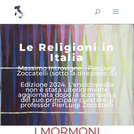
Le Religioni in
Italia
Massimo Introvigne - PierLuigi
Zoccatelli (sotto la direzione di)
Edizione 2024. L'enciclopedia
non è stata ulteriormente
aggiornata dopo la scomparsa
del suo principale curatore, il
professor PierLuigi Zoccatelli
I MORMONI