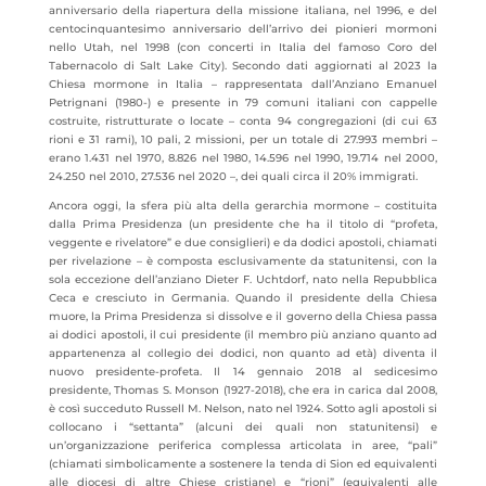
anniversario della riapertura della missione italiana, nel 1996, e del
centocinquantesimo anniversario dell’arrivo dei pionieri mormoni
nello Utah, nel 1998 (con concerti in Italia del famoso Coro del
Tabernacolo di Salt Lake City). Secondo dati aggiornati al 2023 la
Chiesa mormone in Italia – rappresentata dall’Anziano Emanuel
Petrignani (1980-) e presente in 79 comuni italiani con cappelle
costruite, ristrutturate o locate – conta 94 congregazioni (di cui 63
rioni e 31 rami), 10 pali, 2 missioni, per un totale di 27.993 membri –
erano 1.431 nel 1970, 8.826 nel 1980, 14.596 nel 1990, 19.714 nel 2000,
24.250 nel 2010, 27.536 nel 2020 –, dei quali circa il 20% immigrati.
Ancora oggi, la sfera più alta della gerarchia mormone – costituita
dalla Prima Presidenza (un presidente che ha il titolo di “profeta,
veggente e rivelatore” e due consiglieri) e da dodici apostoli, chiamati
per rivelazione – è composta esclusivamente da statunitensi, con la
sola eccezione dell’anziano Dieter F. Uchtdorf, nato nella Repubblica
Ceca e cresciuto in Germania. Quando il presidente della Chiesa
muore, la Prima Presidenza si dissolve e il governo della Chiesa passa
ai dodici apostoli, il cui presidente (il membro più anziano quanto ad
appartenenza al collegio dei dodici, non quanto ad età) diventa il
nuovo presidente-profeta. Il 14 gennaio 2018 al sedicesimo
presidente, Thomas S. Monson (1927-2018), che era in carica dal 2008,
è così succeduto Russell M. Nelson, nato nel 1924. Sotto agli apostoli si
collocano i “settanta” (alcuni dei quali non statunitensi) e
un’organizzazione periferica complessa articolata in aree, “pali”
(chiamati simbolicamente a sostenere la tenda di Sion ed equivalenti
alle diocesi di altre Chiese cristiane) e “rioni” (equivalenti alle