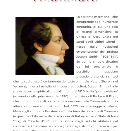
La corrente mormone – che
comprende oggi numerose
comunità, di cui una sola
di grandi dimensioni, la
Chiesa di Gesù Cristo dei
Santi degli Ultimi Giorni –
nasce dalle rivelazioni
ottocentesche del profeta
Joseph Smith (1805-1844).
Se per le singole dottrine
da lui proclamate è
possibile rintracciare
precedenti storici, la sintesi
che ne scaturisce è certamente del tutto originale. Nato a Sharon, nel
Vermont, in una famiglia di modesti agricoltori, Joseph Smith ha le
sue esperienze spirituali cruciali intorno al 1820. Nella “prima visione”
(avvenuta nella primavera del 1820) gli appaiono il Padre e il Figlio,
che gli ingiungono di non aderire a nessuna delle Chiese esistenti, in
attesa di ricevere nuovi lumi. Nel 1823 un messaggero celeste,
Moroni, gli annuncia l’esistenza sotto la terra della collina di Cumorah
(a qualche chilometro dalla sua casa di Palmyra, nello Stato di New
York), di “tavole d’oro” con la storia degli antichi abitatori del
continente americano, accompagnate dagli strumenti necessari per