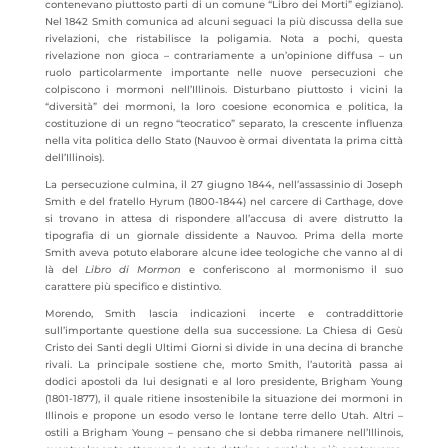
contenevano piuttosto parti di un comune “Libro dei Morti” egiziano).
Nel 1842 Smith comunica ad alcuni seguaci la più discussa della sue
rivelazioni, che ristabilisce la poligamia. Nota a pochi, questa
rivelazione non gioca – contrariamente a un’opinione diffusa – un
ruolo particolarmente importante nelle nuove persecuzioni che
colpiscono i mormoni nell’Illinois. Disturbano piuttosto i vicini la
“diversità” dei mormoni, la loro coesione economica e politica, la
costituzione di un regno “teocratico” separato, la crescente influenza
nella vita politica dello Stato (Nauvoo è ormai diventata la prima città
dell’Illinois).
La persecuzione culmina, il 27 giugno 1844, nell’assassinio di Joseph
Smith e del fratello Hyrum (1800-1844) nel carcere di Carthage, dove
si trovano in attesa di rispondere all’accusa di avere distrutto la
tipografia di un giornale dissidente a Nauvoo. Prima della morte
Smith aveva potuto elaborare alcune idee teologiche che vanno al di
là del
Libro di Mormon
e conferiscono al mormonismo il suo
carattere più specifico e distintivo.
Morendo, Smith lascia indicazioni incerte e contraddittorie
sull’importante questione della sua successione. La Chiesa di Gesù
Cristo dei Santi degli Ultimi Giorni si divide in una decina di branche
rivali. La principale sostiene che, morto Smith, l’autorità passa ai
dodici apostoli da lui designati e al loro presidente, Brigham Young
(1801-1877), il quale ritiene insostenibile la situazione dei mormoni in
Illinois e propone un esodo verso le lontane terre dello Utah. Altri –
ostili a Brigham Young – pensano che si debba rimanere nell’Illinois,