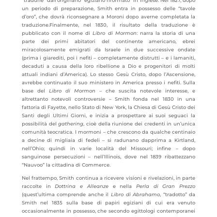
“tradurle” dall’originario “egiziano riformato” in inglese. Nel 1827, dopo
un periodo di preparazione, Smith entra in possesso delle “tavole
d’oro”, che dovrà riconsegnare a Moroni dopo averne completata la
traduzione.Finalmente, nel 1830, il risultato della traduzione è
pubblicato con il nome di
Libro di Mormon
: narra la storia di una
parte dei primi abitatori del continente americano, ebrei
miracolosamente emigrati da Israele in due successive ondate
(prima i giarediti, poi i nefiti – completamente distrutti – e i lamaniti,
decaduti a causa della loro ribellione a Dio e progenitori di molti
attuali indiani d’America). Lo stesso Gesù Cristo, dopo l’Ascensione,
avrebbe continuato il suo ministero in America presso i nefiti. Sulla
base del
Libro di Mormon
– che suscita notevole interesse, e
altrettanto notevoli controversie – Smith fonda nel 1830 in una
fattoria di Fayette, nello Stato di New York, la Chiesa di Gesù Cristo dei
Santi degli Ultimi Giorni, e inizia a prospettare ai suoi seguaci la
possibilità del
gathering
, cioè della riunione dei credenti in un’unica
comunità teocratica. I mormoni – che crescono da qualche centinaio
a decine di migliaia di fedeli – si radunano dapprima a Kirtland,
nell’Ohio; quindi in varie località del Missouri; infine – dopo
sanguinose persecuzioni – nell’Illinois, dove nel 1839 ribattezzano
“Nauvoo” la cittadina di Commerce.
Nel frattempo, Smith continua a ricevere visioni e rivelazioni, in parte
raccolte in
Dottrina e Alleanze
e nella
Perla di Gran Prezzo
(quest’ultima comprende anche il
Libro di Abrahamo
, “tradotto” da
Smith nel 1835 sulla base di papiri egiziani di cui era venuto
occasionalmente in possesso, che secondo egittologi contemporanei