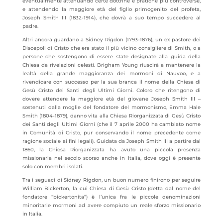
eventualmente attenuando certe dottrine e pratiche più controverse,
e attendendo la maggiore età del figlio primogenito del profeta,
Joseph Smith III (1832-1914), che dovrà a suo tempo succedere al
padre.
Altri ancora guardano a Sidney Rigdon (1793-1876), un ex pastore dei
Discepoli di Cristo che era stato il più vicino consigliere di Smith, o a
persone che sostengono di essere state designate alla guida della
Chiesa da rivelazioni celesti. Brigham Young riuscirà a mantenere la
lealtà della grande maggioranza dei mormoni di Nauvoo, e a
rivendicare con successo per la sua branca il nome della Chiesa di
Gesù Cristo dei Santi degli Ultimi Giorni. Coloro che ritengono di
dovere attendere la maggiore età del giovane Joseph Smith III –
sostenuti dalla moglie del fondatore del mormonismo, Emma Hale
Smith (1804-1879), danno vita alla Chiesa Riorganizzata di Gesù Cristo
dei Santi degli Ultimi Giorni (che il 7 aprile 2000 ha cambiato nome
in Comunità di Cristo, pur conservando il nome precedente come
ragione sociale ai fini legali). Guidata da Joseph Smith III a partire dal
1860, la Chiesa Riorganizzata ha avuto una piccola presenza
missionaria nel secolo scorso anche in Italia, dove oggi è presente
solo con membri isolati.
Tra i seguaci di Sidney Rigdon, un buon numero finirono per seguire
William Bickerton, la cui Chiesa di Gesù Cristo (detta dal nome del
fondatore “bickertonita”) è l’unica fra le piccole denominazioni
minoritarie mormoni ad avere compiuto un reale sforzo missionario
in Italia.