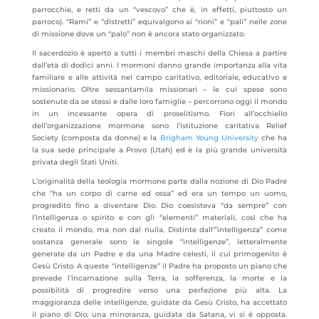
parrocchie, e retti da un “vescovo” che è, in effetti, piuttosto un
parroco). “Rami” e “distretti” equivalgono ai “rioni” e “pali” nelle zone
di missione dove un “palo” non è ancora stato organizzato.
Il sacerdozio è aperto a tutti i membri maschi della Chiesa a partire
dall’età di dodici anni. I mormoni danno grande importanza alla vita
familiare e alle attività nel campo caritativo, editoriale, educativo e
missionario. Oltre sessantamila missionari – le cui spese sono
sostenute da se stessi e dalle loro famiglie – percorrono oggi il mondo
in un incessante opera di proselitismo. Fiori all’occhiello
dell’organizzazione mormone sono l’istituzione caritativa Relief
Society (composta da donne) e la
Brigham Young University
che ha
la sua sede principale a Provo (Utah) ed è la più grande università
privata degli Stati Uniti.
L’originalità della teologia mormone parte dalla nozione di Dio Padre
che “ha un corpo di carne ed ossa” ed era un tempo un uomo,
progredito fino a diventare Dio. Dio coesisteva “da sempre” con
l’intelligenza o spirito e con gli “elementi” materiali, così che ha
creato il mondo, ma non dal nulla. Distinte dall'”intelligenza” come
sostanza generale sono le singole “intelligenze”, letteralmente
generate da un Padre e da una Madre celesti, il cui primogenito è
Gesù Cristo. A queste “intelligenze” il Padre ha proposto un piano che
prevede l’incarnazione sulla Terra, la sofferenza, la morte e la
possibilità di progredire verso una perfezione più alta. La
maggioranza delle intelligenze, guidate da Gesù Cristo, ha accettato
il piano di Dio; una minoranza, guidata da Satana, vi si è opposta.