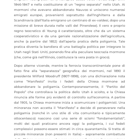
1846-1847 e nella costituzione di un “regno separato” nello Utah. Ai
mormoni che avevano abbandonato Nauvoo si uniscono numerosi
emigrati europei, provenienti soprattutto dall’Inghilterra e dalla
Scandinavia (dall’Italia emigrano un centinaio di ex-valdesi, dopo una
missione di breve durata nelle valli del Pinerolese). Il vero e proprio
regno teocratico di Young è caratterizzato, oltre che da un sistema
cooperativistico e da una geniale razionalizzazione dell’agricoltura,
anche (a partire dal 1852) dall’aperta pratica della poligamia. Tale
pratica diventa la bandiera di una battaglia politica per integrare lo
Utah negli Stati Uniti, ponendo fine alla peculiare teocrazia mormone
(che, come già nell’Illinois, costituisce la vera posta in gioco).
Dopo alterne vicende, mentre la ferrovia transcontinentale pone di
fatto fine alla “separatezza” geografica dei mormoni, nel 1890 il
presidente Wilford Woodruff (1807-1898), con una dichiarazione nota
come “Manifesto” invita i fedeli della Chiesa mormone ad
abbandonare la poligamia. Contemporaneamente, il “Partito del
Popolo” che controllava la politica dello Utah è sciolto, e la Chiesa
rinuncia alle forme più evidenti di controllo sull’economia. A partire
dal 1905, la Chiesa mormone inizia a scomunicare i poligamisti. Una
minoranza non accetta il “Manifesto” e decide di perseverare nella
poligamia (nonché in uno stile di vita comunitario e tipicamente
ottocentesco): nascono così una serie di scismi “fondamentalisti”,
molti dei quali praticano ancora oggi la poligamia, i cui fedeli
complessivi possono essere stimati in circa quarantamila. Si tratta di
piccole minoranze (non presenti in Italia) – aspramente combattute