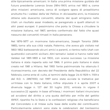
stile tipicamente americani. In Italia una prima missione guidata dal
futuro presidente Lorenzo Snow (1814-1901) arriva nel 1850 e, come
altre missioni americane, cerca di svolgere opera di proselitismo
anzitutto fra i valdesi della Val Pellice. In diciassette anni, la missione
ottiene solo duecento convertiti, ottanta dei quali emigrano nello
Utah: un risultato assai modesto, se paragonato a quelli ottenuti in
altri paesi europei. Il pessimismo che porta la Chiesa a chiudere la
missione italiana, nel 1867, sembra confermato dal fatto che quasi
nessuno dei convertiti rimasti in Italia persevera.
Nel 1876-1877 un mormone italo-americano, Joseph Toronto (1818-
1883),
torna alla sua città natale, Palermo, che aveva già visitato nel
1850-1852 battezzando alcuni amici e parenti, e rientra nello Utah con
quattordici convertiti siciliani. Altri tentativi isolati si hanno nelle Valli
Valdesi nel 1891-1893 e nel 1900, con scarso successo. La missione
italiana è stata riaperta solo nel 1966. Il primo palo italiano è stato
creato nel 1981 a Milano. Nel 1993 l’ente patrimoniale ha ottenuto il
riconoscimento, con decreto del Presidente della Repubblica del 22
febbraio, come ente di culto, ai termini della legge 24-6-1929 n. 1159 e
del R.D. n. 289/1930; nel 1997 sono state avviate le trattative per
un’Intesa con lo Stato italiano, infine stipulata il 4 aprile 2007 e
divenuta legge n. 127 del 30 luglio 2012, entrata in vigore il
successivo 22 agosto: in base all’Intesa, i mormoni italiani rinunciano
ad avvalersi del diritto a una quota dell’otto per mille del gettito
IRPEF, ripartito fra lo Stato e le confessioni religiose che beneficiano
del Concordato o di Intese sulla base delle scelte dei contribuenti.
Particolarmente solenni sono state le celebrazioni del trentesimo