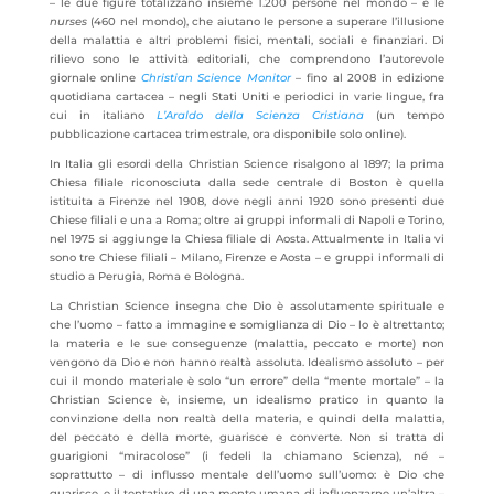
– le due figure totalizzano insieme 1.200 persone nel mondo – e le
nurses
(460 nel mondo), che aiutano le persone a superare l’illusione
della malattia e altri problemi fisici, mentali, sociali e finanziari. Di
rilievo sono le attività editoriali, che comprendono l’autorevole
giornale online
Christian Science Monitor
– fino al 2008 in edizione
quotidiana cartacea – negli Stati Uniti e periodici in varie lingue, fra
cui in italiano
L’Araldo della Scienza Cristiana
(un tempo
pubblicazione cartacea trimestrale, ora disponibile solo online).
In Italia gli esordi della Christian Science risalgono al 1897; la prima
Chiesa filiale riconosciuta dalla sede centrale di Boston è quella
istituita a Firenze nel 1908, dove negli anni 1920 sono presenti due
Chiese filiali e una a Roma; oltre ai gruppi informali di Napoli e Torino,
nel 1975 si aggiunge la Chiesa filiale di Aosta. Attualmente in Italia vi
sono tre Chiese filiali – Milano, Firenze e Aosta – e gruppi informali di
studio a Perugia, Roma e Bologna.
La Christian Science insegna che Dio è assolutamente spirituale e
che l’uomo – fatto a immagine e somiglianza di Dio – lo è altrettanto;
la materia e le sue conseguenze (malattia, peccato e morte) non
vengono da Dio e non hanno realtà assoluta. Idealismo assoluto – per
cui il mondo materiale è solo “un errore” della “mente mortale” – la
Christian Science è, insieme, un idealismo pratico in quanto la
convinzione della non realtà della materia, e quindi della malattia,
del peccato e della morte, guarisce e converte. Non si tratta di
guarigioni “miracolose” (i fedeli la chiamano Scienza), né –
soprattutto – di influsso mentale dell’uomo sull’uomo: è Dio che
guarisce, e il tentativo di una mente umana di influenzarne un’altra –