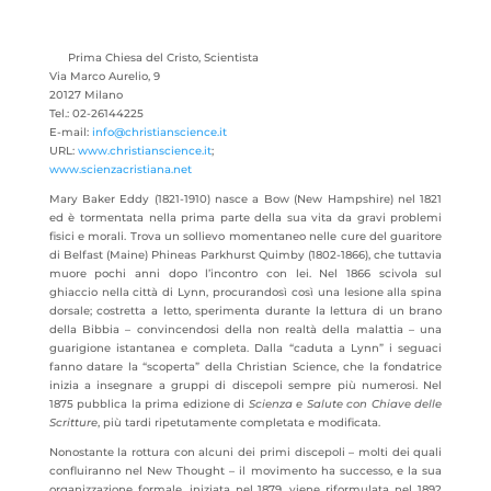
Prima Chiesa del Cristo, Scientista
Via Marco Aurelio, 9
20127 Milano
Tel.: 02-26144225
E-mail:
info@christianscience.it
URL:
www.christianscience.it
;
www.scienzacristiana.net
Mary Baker Eddy (1821-1910) nasce a Bow (New Hampshire) nel 1821
ed è tormentata nella prima parte della sua vita da gravi problemi
fisici e morali. Trova un sollievo momentaneo nelle cure del guaritore
di Belfast (Maine) Phineas
Parkhurst Quimby (1802-1866), che tuttavia
muore pochi anni​ dopo l’incontro con lei. Nel 1866 scivola sul
ghiaccio nella città di Lynn, procurandosì così una lesione alla spina
dorsale; costretta a letto, sperimenta durante la lettura di un brano
della Bibbia – convincendosi della non realtà della malattia – una
guarigione istantanea e completa. Dalla “caduta a Lynn” i seguaci
fanno datare la “scoperta” della Christian Science, che la fondatrice
inizia a insegnare a gruppi di discepoli sempre più numerosi. Nel
1875 pubblica la prima edizione di
Scienza e Salute con Chiave delle
Scritture
, più tardi ripetutamente completata e modificata.
Nonostante la rottura con alcuni dei primi discepoli – molti dei quali
confluiranno nel New Thought – il movimento ha successo, e la sua
organizzazione formale, iniziata nel 1879, viene riformulata nel 1892