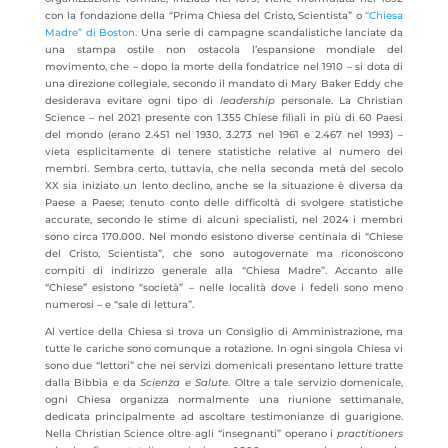
con la fondazione della “Prima Chiesa del Cristo, Scientista” o
“Chiesa
Madre” di Boston
. Una serie di campagne scandalistiche lanciate da
una stampa ostile non ostacola l’espansione mondiale del
movimento, che – dopo la morte della fondatrice nel 1910 – si dota di
una direzione collegiale, secondo il mandato di Mary Baker Eddy che
desiderava evitare ogni tipo di
leadership
personale. La Christian
Science – nel 2021 presente con 1.355 Chiese filiali in più di 60 Paesi
del mondo (erano 2.451 nel 1930, 3.273 nel 1961 e 2.467 nel 1993) –
vieta esplicitamente di tenere statistiche relative al numero dei
membri. Sembra certo, tuttavia, che nella seconda metà del secolo
XX sia iniziato un lento declino, anche se la situazione è diversa da
Paese a Paese; tenuto conto delle difficoltà di svolgere statistiche
accurate, secondo le stime di alcuni specialisti, nel 2024 i membri
sono circa 170.000. Nel mondo esistono diverse centinaia di “Chiese
del Cristo, Scientista”, che sono autogovernate ma riconoscono
compiti di indirizzo generale alla “Chiesa Madre”. Accanto alle
“Chiese” esistono “società” – nelle località dove i fedeli sono meno
numerosi – e “sale di lettura”.
Al vertice della Chiesa si trova un Consiglio di Amministrazione, ma
tutte le cariche sono comunque a rotazione. In ogni singola Chiesa vi
sono due “lettori” che nei servizi domenicali presentano letture tratte
dalla Bibbia e da
Scienza e Salute
. Oltre a tale servizio domenicale,
ogni Chiesa organizza normalmente una riunione settimanale,
dedicata principalmente ad ascoltare testimonianze di guarigione.
Nella Christian Science oltre agli “insegnanti” operano i
practitioners