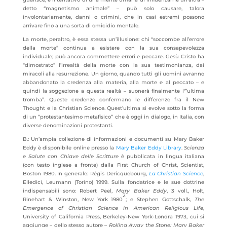
detto “magnetismo animale” – può solo causare, talora
involontariamente, danni o crimini, che in casi estremi possono
arrivare fino a una sorta di omicidio mentale.
La morte, peraltro, è essa stessa un’illusione: chi “soccombe all’errore
della morte” continua a esistere con la sua consapevolezza
individuale; può ancora commettere errori e peccare. Gesù Cristo ha
“dimostrato” l’irrealtà della morte con la sua testimonianza, dai
miracoli alla resurrezione. Un giorno, quando tutti gli uomini avranno
abbandonato la credenza alla materia, alla morte e al peccato – e
quindi la soggezione a questa realtà – suonerà finalmente l'”ultima
tromba”. Queste credenze confermano le differenze fra il New
Thought e la Christian Science. Quest’ultima si evolve sotto la forma
di un “protestantesimo metafisico” che è oggi in dialogo, in Italia, con
diverse denominazioni protestanti.
B.: Un’ampia collezione di informazioni e documenti su Mary Baker
Eddy è disponibile online presso la
Mary Baker Eddy Library
.
Scienza
e Salute con Chiave delle Scritture
è pubblicata in lingua italiana
(con testo inglese a fronte) dalla First Church of Christ, Scientist,
Boston 1980. In generale: Régis Dericquebourg,
La Christian Science
,
Elledici, Leumann (Torino) 1999. Sulla fondatrice e le sue dottrine
indispensabili sono: Robert Peel,
Mary Baker Eddy
, 3 voll., Holt,
2
Rinehart & Winston, New York 1980
; e Stephen Gottschalk,
The
Emergence of Christian Science in American Religious Life
,
University of California Press, Berkeley-New York-Londra 1973, cui si
aggiunge – dello stesso autore –
Rolling Away the Stone: Mary Baker