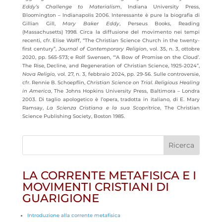
Eddy’s Challenge to Materialism
, Indiana University Press,
Bloomington – Indianapolis 2006. Interessante è pure la biografia di
Gillian Gill,
Mary Baker Eddy
, Perseus Books, Reading
(Massachusetts) 1998. Circa la diffusione del movimento nei tempi
recenti, cfr. Elise Wolff, “The Christian Science Church in the twenty-
first century”,
Journal of Contemporary Religion
, vol. 35, n. 3, ottobre
2020, pp. 565-573; e Rolf Swensen, “‘A Bow of Promise on the Cloud’.
The Rise, Decline, and Regeneration of Christian Science, 1925-2024”,
Nova Religio
, vol. 27, n. 3, febbraio 2024, pp. 29-56. Sulle controversie,
cfr. Rennie B. Schoepflin,
Christian Science on Trial. Religious Healing
in America
, The Johns Hopkins University Press, Baltimora – Londra
2003. Di taglio apologetico è l’opera, tradotta in italiano, di E. Mary
Ramsay,
La Scienza Cristiana e la sua Scopritrice
, The Christian
Science Publishing Society, Boston 1985.
LA CORRENTE METAFISICA E I
MOVIMENTI CRISTIANI DI
GUARIGIONE
Introduzione alla corrente metafisica