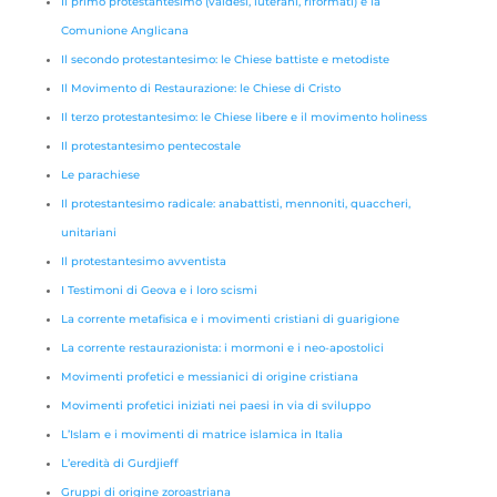
Il primo protestantesimo (valdesi, luterani, riformati) e la
Comunione Anglicana
Il secondo protestantesimo: le Chiese battiste e metodiste
Il Movimento di Restaurazione: le Chiese di Cristo
Il terzo protestantesimo: le Chiese libere e il movimento holiness
Il protestantesimo pentecostale
Le parachiese
Il protestantesimo radicale: anabattisti, mennoniti, quaccheri,
unitariani
Il protestantesimo avventista
I Testimoni di Geova e i loro scismi
La corrente metafisica e i movimenti cristiani di guarigione
La corrente restaurazionista: i mormoni e i neo-apostolici
Movimenti profetici e messianici di origine cristiana
Movimenti profetici iniziati nei paesi in via di sviluppo
L’Islam e i movimenti di matrice islamica in Italia
L’eredità di Gurdjieff
Gruppi di origine zoroastriana