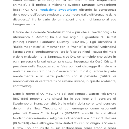
animale”, e il profeta e
visionario svedese Emanuel Swedenborg
(1688-1772). Una
Fondazione Swedenborg
diffonde la conoscenza
delle opere dell’autore svedese a prescindere dalle differenze (e dalle
divergenze) fra le varie denominazioni che si richiamano al suo
insegnamento.
Il filone della corrente “metafisica” che – più che a Swedenborg – fa
riferimento a Mesmer, ha alle sue origini il guaritore di Belfast
(Maine) Phineas Parkhurst Quimby (1802-1866). Egli identifica il
“fluido magnetico” di Mesmer con la “mente” o “spirito”, vedendovi
l’arena dove si combattono tra loro le false opinioni – causa del male
e delle malattie – e la Saggezza, cioè Dio, un principio che esiste in
ogni persona e la cui esistenza è stata insegnata da Gesù Cristo. Il
prevalere della Saggezza sulle false opinioni distrugge il male e la
malattia: un risultato che può essere ottenuto dal guaritore in parte
mentalmente e in parte parlando con il paziente (l’utilità di
manipolazioni di carattere fisico rimane invece, in questo ambiente,
controversa).
Dopo la morte di Quimby, uno dei suoi seguaci, Warren Felt Evans
(1817-1889) propone una sintesi fra le sue idee e il pensiero di
Swedenborg. Evans, con altri, è alle origini della corrente di pensiero
denominata New Thought, di cui emergono come esponenti
principali Emma Curtis Hopkins (1853-1925) – molti dei cui allievi
fondano denominazioni religiose indipendenti – e Ernest S. Holmes
(1887-1960), che è all’origine della United Church of Religious Science.
Il New Thought insiste su un cristianesimo senza credo e senza