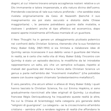
dogmi, al cui interno trovano ampia accoglienza nozioni relative a un
Dio immanente e talora impersonale, e alla natura divina dell’uomo.
Prendendo coscienza di tale sua natura profonda – che sarebbe stata
rivelata originariamente da Gesù di Nazareth (benché il suo
insegnamento sia poi stato oscurato e distorto dalle Chiese
maggioritarie) –, le persone potrebbero guarire dalle malattie, e
risolvere i problemi anche di tipo affettivo ed economico, dopo
essersi aperte inizialmente all’influsso mentale di un guaritore.
Il New Thought ha in genere un atteggiamento piuttosto polemico
nei confronti della Christian Science, ritenendo che la sua fondatrice
Mary Baker Eddy (1821-1910) si sia limitata a rielaborare idee di
Quimby senza riconoscere il suo debito verso il guaritore del Maine.
In realtà, se è certo che nella vita di Mary Baker Eddy l’incontro con
Quimby è stato un episodio decisivo, le modifiche da lei introdotte
rappresentano un salto, più che un semplice sviluppo, rispetto ai
metodi del guaritore del Maine e fanno della Christian Science un
genus
a parte nell’ambito dei “movimenti metafisici” (che potrebbe
essere con buone ragioni chiamato “protestantesimo metafisico”).
È vero, peraltro, che alcuni allievi e allieve di Mary Baker Eddy i quali
hanno lasciato la Christian Science, fra cui Emma Hopkins, si sono
gradualmente riavvicinati alle idee originali di Quimby. Lo studioso
francese Régis Dericquebourg ha inquadrato queste realtà (e altre,
fra cui la Chiesa di Scientology) nella categoria più generale delle
“religioni di guarigione”. La categoria – se la circoscriviamo all’ambito
cristiano – sembra utile a rendere ragione di realtà che affondano le