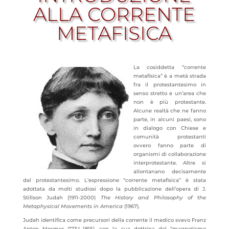
ALLA CORRENTE
METAFISICA
La cosiddetta “corrente
metafisica” è a metà strada
fra il protestantesimo in
senso stretto e un’area che
non è più protestante.
Alcune realtà che ne fanno
parte, in alcuni paesi, sono
in dialogo con Chiese e
comunità protestanti
ovvero fanno parte di
organismi di collaborazione
interprotestante. Altre si
allontanano decisamente
dal protestantesimo. L’espressione “corrente metafisica” è stata
adottata da molti studiosi dopo la pubblicazione dell’opera di J.
Stillson Judah (1911-2000)
The History and Philosophy of the
Metaphysical Movements in America
(1967).
Judah identifica come precursori della corrente il medico svevo Franz
Anton Mesmer (1734-1815), con la sua dottrina del “magnetismo