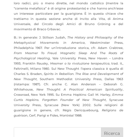
loro radici, più o meno dirette, nel mondo cattolico (mentre la
“corrente metafisica” è di origine protestante) e che hanno anch’esse
un interesse particolare per la guarigione. È in questa chiave che
trattiamo in questa sezione anche di Invito alla Vita, di Anima
Universale, del Circolo degli Amici di Bruno Gröning e del
movimento di Braco Grbavac.
B.: In generale: J. Stillson Judah,
The History and Philosophy of the
Metaphysical Movements in America
, Westminster Press,
Philadelphia 1967. Per un’introduzione storica, cfr. Adam Crabtree,
From Mesmer To Freud. Magnetic Sleep And The Roots of
Psychological Healing
, Yale University Press, New Haven – Londra
1993; Franklin Rausky,
Mesmer o la rivoluzione terapeutica
, trad. it.,
Feltrinelli, Milano 1980. Sul New Thought l’opera classica è quella di
Charles S. Braden,
Spirits in Rebellion. The Rise and Development of
New Thought
, Southern Methodist University Press, Dallas 1963
(ristampa: 1987). Cfr. anche C. Alan Anderson – Deborah G.
Whitehouse,
New Thought: A Practical American Spirituality
,
Crossroad, New York 1995. Su Emma Hopkins: Gail M. Harley,
Emma
Curtis Hopkins. Forgotten Founder of New Thought
, Syracuse
University Press, Syracuse (New York) 2002. Sulle religioni di
guarigione in genere, cfr. Régis Dericquebourg,
Religions de
guérison
, Cerf, Parigi e Fides, Montréal 1988.