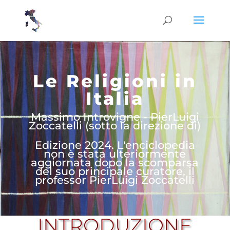
Le Religioni in
Italia
Massimo Introvigne - PierLuigi
Zoccatelli (sotto la direzione di)
Edizione 2024. L'enciclopedia
non è stata ulteriormente
aggiornata dopo la scomparsa
del suo principale curatore, il
professor PierLuigi Zoccatelli
INTRODUZIONE