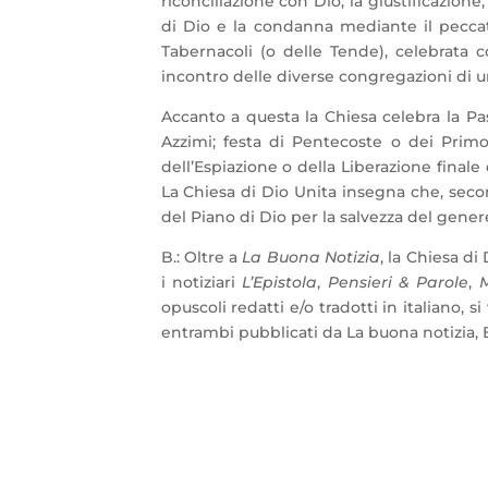
riconciliazione con Dio, la giustificazione
di Dio e la condanna mediante il peccato 
Tabernacoli (o delle Tende), celebrata
incontro delle diverse congregazioni di 
Accanto a questa la Chiesa celebra la Pas
Azzimi; festa di Pentecoste o dei Primog
dell’Espiazione o della Liberazione finale
La Chiesa di Dio Unita insegna che, second
del Piano di Dio per la salvezza del gener
B.: Oltre a
La Buona Notizia
, la Chiesa di
i notiziari
L’Epistola
,
Pensieri & Parole
,
M
opuscoli redatti e/o tradotti in italiano, 
entrambi pubblicati da La buona notizia,