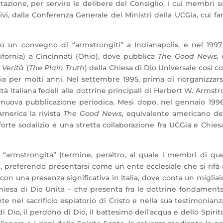
rotazione, per servire le delibere del Consiglio, i cui membri 
rativi, dalla Conferenza Generale dei Ministri della UCGia, cui f
po un convegno di “armstrongiti” a Indianapolis, e nel 199
lifornia) a Cincinnati (Ohio), dove pubblica
The Good News
,
 Verità
(
The Plain Truth
) della Chiesa di Dio Universale così 
lia per molti anni. Nel settembre 1995, prima di riorganizzars
tà italiana fedeli alle dottrine principali di Herbert W. Armst
 nuova pubblicazione periodica. Mesi dopo, nel gennaio 1996
merica la rivista
The Good News
, equivalente americano d
rte sodalizio e una stretta collaborazione fra UCGia e Chies
 “armstrongita” (termine, peraltro, al quale i membri di qu
, preferendo presentarsi come un ente ecclesiale che si rifà 
on una presenza significativa in Italia, dove conta un migliai
 Chiesa di Dio Unita – che presenta fra le dottrine fondamental
e nel sacrificio espiatorio di Cristo e nella sua testimonianz
io, il perdono di Dio, il battesimo dell’acqua e dello Spirito