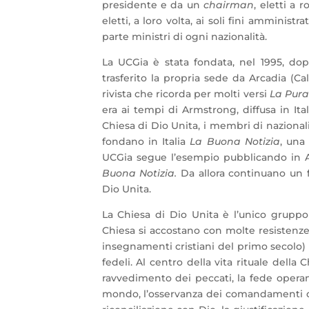
presidente e da un
chairman
, eletti a 
eletti, a loro volta, ai soli fini amminist
parte ministri di ogni nazionalità.
La UCGia è stata fondata, nel 1995, do
trasferito la propria sede da Arcadia (Ca
rivista che ricorda per molti versi
La
Pura
era ai tempi di Armstrong, diffusa in Ita
Chiesa di Dio Unita, i membri di nazionali
fondano in Italia
La Buona Notizia
, una
UCGia segue l’esempio pubblicando in A
Buona Notizia.
Da allora continuano un fo
Dio Unita.
La Chiesa di Dio Unita è l’unico gruppo
Chiesa si accostano con molte resistenze
insegnamenti cristiani del primo secolo) c
fedeli. Al centro della vita rituale della
ravvedimento dei peccati, la fede operant
mondo, l’osservanza dei comandamenti di D