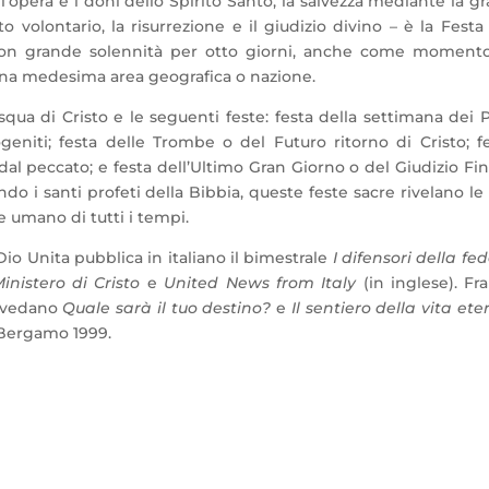
, l’opera e i doni dello Spirito Santo, la salvezza mediante la gr
volontario, la risurrezione e il giudizio divino – è la Festa
 con grande solennità per otto giorni, anche come moment
una medesima area geografica o nazione.
qua di Cristo e le seguenti feste: festa della settimana dei 
eniti; festa delle Trombe o del Futuro ritorno di Cristo; f
 dal peccato; e festa dell’Ultimo Gran Giorno o del Giudizio Fin
o i santi profeti della Bibbia, queste feste sacre rivelano le 
e umano di tutti i tempi.
 Dio Unita pubblica in italiano il bimestrale
I difensori della fe
inistero di Cristo
e
United News from Italy
(in inglese). Fra
si vedano
Quale sarà il tuo destino?
e
Il sentiero della vita ete
 Bergamo 1999.