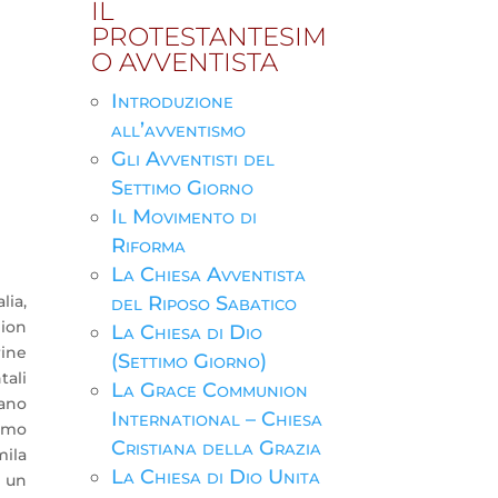
IL
PROTESTANTESIM
O AVVENTISTA
Introduzione
all’avventismo
Gli Avventisti del
Settimo Giorno
Il Movimento di
Riforma
La Chiesa Avventista
lia,
del Riposo Sabatico
ion
La Chiesa di Dio
ine
(Settimo Giorno)
tali
La Grace Communion
iano
International – Chiesa
ismo
Cristiana della Grazia
mila
La Chiesa di Dio Unita
a un