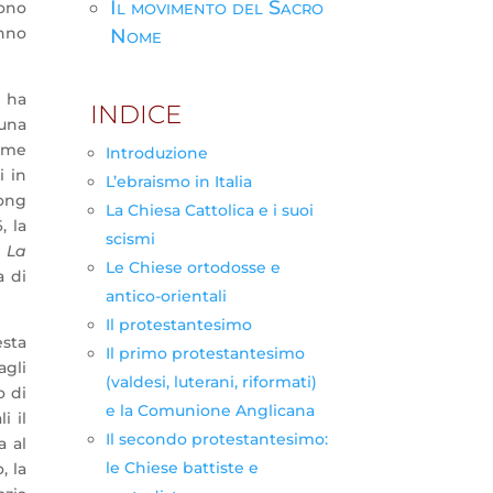
Il movimento del Sacro
sono
anno
Nome
7 ha
INDICE
 una
come
Introduzione
i in
L’ebraismo in Italia
rong
La Chiesa Cattolica e i suoi
, la
scismi
e
La
Le Chiese ortodosse e
a di
antico-orientali
Il protestantesimo
esta
Il primo protestantesimo
agli
(valdesi, luterani, riformati)
o di
e la Comunione Anglicana
i il
Il secondo protestantesimo:
a al
le Chiese battiste e
, la