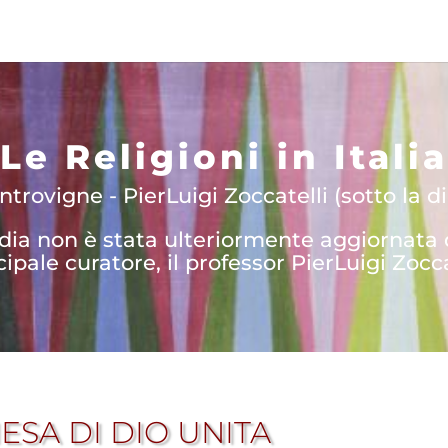
Le Religioni in Italia
trovigne - PierLuigi Zoccatelli (sotto la di
edia non è stata ulteriormente aggiornata
cipale curatore, il professor PierLuigi Zocca
IESA DI DIO UNITA