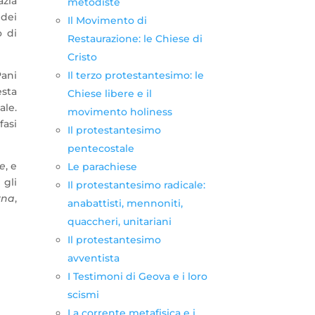
azia
metodiste
 dei
Il Movimento di
o di
Restaurazione: le Chiese di
Cristo
Il terzo protestantesimo: le
Pani
esta
Chiese libere e il
ale.
movimento holiness
fasi
Il protestantesimo
pentecostale
de
, e
Le parachiese
 gli
Il protestantesimo radicale:
rna
,
anabattisti, mennoniti,
quaccheri, unitariani
Il protestantesimo
avventista
I Testimoni di Geova e i loro
scismi
La corrente metafisica e i