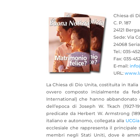
Chiesa di D
C. P. 187
24121 Berg
Sede: Via C
24068 Seri
Tel.: 035-45
Fax: 035-45
E-mail:
info
URL:
www.la
La Chiesa di Dio Unita, costituita in Itali
ovvero
composto inizialmente da fed
International) che hanno abbandonato 
dell’epoca di Joseph W. Tkach (1927-19
predicate da Herbert W. Armstrong (1892
italiano e autonomo, collegata alla
UCGia 
ecclesiale che rappresenta il principale
membri negli Stati Uniti, dove è ammin