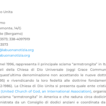
io Unita
amo
omonte, 14/G
ate (Bergamo)
23573; 338-4097919
23573
@labuonanotizia.org
buonanotizia.org
a nel 1996, rappresenta il principale scisma “armstrongita” in Ita
eli della Chiesa di Dio Universale (oggi Grace Commun
quest’ultima denominazione non accettando le nuove dottr
95) e rivendicando la loro fedeltà alle dottrine fondamen
-1986). La Chiesa di Dio Unita si presenta quale ente crist
(United Church of God, an International Association)
, organ
 scisma “armstrongita” in America e che raduna circa dodici
istrata da un Consiglio di dodici anziani e coordinata d