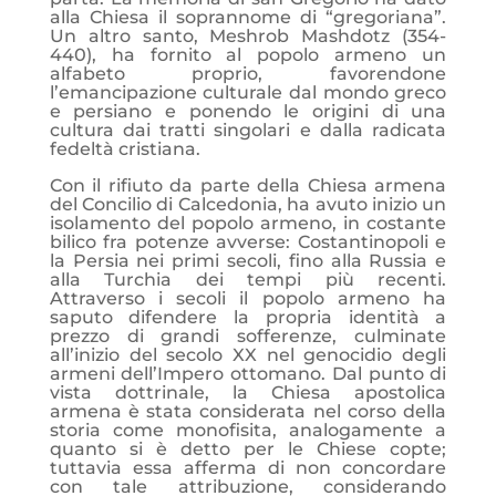
alla Chiesa il soprannome di “gregoriana”.
Un altro santo, Meshrob Mashdotz (354-
440), ha fornito al popolo armeno un
alfabeto proprio, favorendone
l’emancipazione culturale dal mondo greco
e persiano e ponendo le origini di una
cultura dai tratti singolari e dalla radicata
fedeltà cristiana.
Con il rifiuto da parte della Chiesa armena
del Concilio di Calcedonia, ha avuto inizio un
isolamento del popolo armeno, in costante
bilico fra potenze avverse: Costantinopoli e
la Persia nei primi secoli, fino alla Russia e
alla Turchia dei tempi più recenti.
Attraverso i secoli il popolo armeno ha
saputo difendere la propria identità a
prezzo di grandi sofferenze, culminate
all’inizio del secolo XX nel genocidio degli
armeni dell’Impero ottomano. Dal punto di
vista dottrinale, la Chiesa apostolica
armena è stata considerata nel corso della
storia come monofisita, analogamente a
quanto si è detto per le Chiese copte;
tuttavia essa afferma di non concordare
con tale attribuzione, considerando