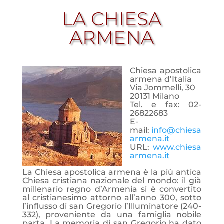
LA CHIESA
ARMENA
Chiesa apostolica
armena d’Italia
Via Jommelli, 30
20131 Milano
Tel. e fax: 02-
26822683
E-
mail:
info@chiesa
armena.it
URL:
www.chiesa
armena.it
La Chiesa apostolica armena è la più antica
Chiesa cristiana nazionale del mondo: il già
millenario regno d’Armenia si è convertito
al cristianesimo attorno all’anno 300, sotto
l’influsso di san Gregorio l’Illuminatore (240-
332), proveniente da una
famiglia nobile
parta. La memoria di san Gregorio ha dato