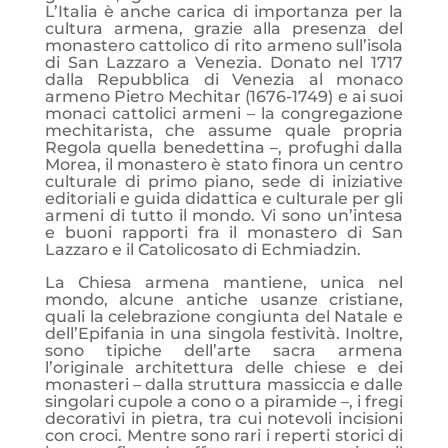
L’Italia è anche carica di importanza per la
cultura armena, grazie alla presenza del
monastero cattolico di rito armeno sull’isola
di San Lazzaro a Venezia. Donato nel 1717
dalla Repubblica di Venezia al monaco
armeno Pietro Mechitar (1676-1749) e ai suoi
monaci cattolici armeni – la congregazione
mechitarista, che assume quale propria
Regola quella benedettina –, profughi dalla
Morea, il monastero è stato finora un centro
culturale di primo piano, sede di iniziative
editoriali e guida didattica e culturale per gli
armeni di tutto il mondo. Vi sono un’intesa
e buoni rapporti fra il monastero di San
Lazzaro e il Catolicosato di Echmiadzin.
La Chiesa armena mantiene, unica nel
mondo, alcune antiche usanze cristiane,
quali la celebrazione congiunta del Natale e
dell’Epifania in una singola festività. Inoltre,
sono tipiche dell’arte sacra armena
l’originale architettura delle chiese e dei
monasteri – dalla struttura massiccia e dalle
singolari cupole a cono o a piramide –, i fregi
decorativi in pietra, tra cui notevoli incisioni
con croci. Mentre sono rari i reperti storici di