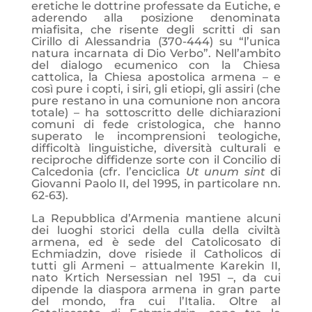
eretiche le dottrine professate da Eutiche, e
aderendo alla posizione denominata
miafisita, che risente degli scritti di san
Cirillo di Alessandria (370-444) su “l’unica
natura incarnata di Dio Verbo”. Nell’ambito
del dialogo ecumenico con la Chiesa
cattolica, la Chiesa apostolica armena – e
così pure i copti, i siri, gli etiopi, gli assiri (che
pure restano in una comunione non ancora
totale) – ha sottoscritto delle dichiarazioni
comuni di fede cristologica, che hanno
superato le incomprensioni teologiche,
difficoltà linguistiche, diversità culturali e
reciproche diffidenze sorte con il Concilio di
Calcedonia (cfr. l’enciclica
Ut unum sint
di
Giovanni Paolo II, del 1995, in particolare nn.
62-63).
La Repubblica d’Armenia mantiene alcuni
dei luoghi storici della culla della civiltà
armena, ed è sede del Catolicosato di
Echmiadzin, dove risiede il Catholicos di
tutti gli Armeni – attualmente Karekin II,
nato Krtich Nersessian nel 1951 –, da cui
dipende la diaspora armena in gran parte
del mondo, fra cui l’Italia. Oltre al