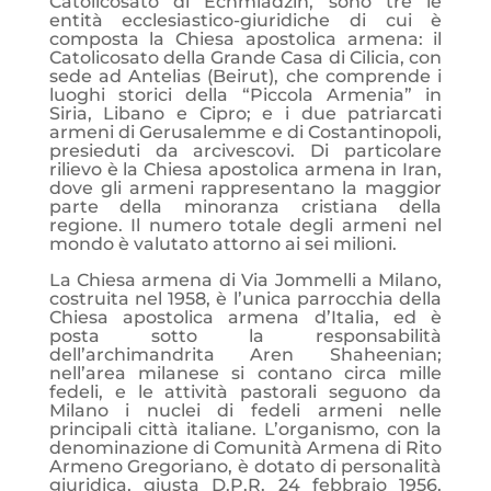
Catolicosato di Echmiadzin, sono tre le
entità ecclesiastico-giuridiche di cui è
composta la Chiesa apostolica armena: il
Catolicosato della Grande Casa di Cilicia, con
sede ad Antelias (Beirut), che comprende i
luoghi storici della “Piccola Armenia” in
Siria, Libano e Cipro; e i due patriarcati
armeni di Gerusalemme e di Costantinopoli,
presieduti da arcivescovi. Di particolare
rilievo è la Chiesa apostolica armena in Iran,
dove gli armeni rappresentano la maggior
parte della minoranza cristiana della
regione. Il numero totale degli armeni nel
mondo è valutato attorno ai sei milioni.
La Chiesa armena di Via Jommelli a Milano,
costruita nel 1958, è l’unica parrocchia della
Chiesa apostolica armena d’Italia, ed è
posta sotto la responsabilità
dell’archimandrita Aren Shaheenian;
nell’area milanese si contano circa mille
fedeli, e le attività pastorali seguono da
Milano i nuclei di fedeli armeni nelle
principali città italiane. L’organismo, con la
denominazione di Comunità Armena di Rito
Armeno Gregoriano, è dotato di personalità
giuridica, giusta D.P.R. 24 febbraio 1956.