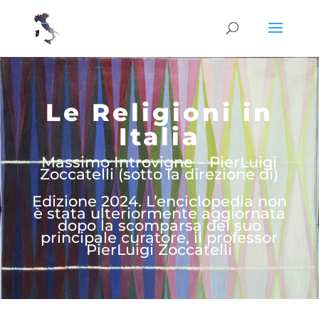
Le Religioni in
Italia
Massimo Introvigne – PierLuigi
Zoccatelli (sotto la direzione di)
Edizione 2024. L’enciclopedia non
è stata ulteriormente aggiornata
dopo la scomparsa del suo
principale curatore, il professor
PierLuigi Zoccatelli