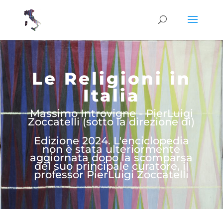
Le Religioni in
Italia
Massimo Introvigne - PierLuigi
Zoccatelli (sotto la direzione di)
Edizione 2024. L'enciclopedia
non è stata ulteriormente
aggiornata dopo la scomparsa
del suo principale curatore, il
professor PierLuigi Zoccatelli