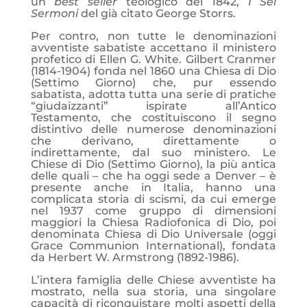
un
best
seller
teologico del 1842,
I Sei
Sermoni
del già citato George Storrs.
Per contro, non tutte le denominazioni
avventiste sabatiste accettano il ministero
profetico di Ellen G. White. Gilbert Cranmer
(1814-1904) fonda nel 1860 una Chiesa di Dio
(Settimo Giorno) che, pur essendo
sabatista, adotta tutta una serie di pratiche
“giudaizzanti” ispirate all’Antico
Testamento, che costituiscono il segno
distintivo delle numerose denominazioni
che derivano, direttamente o
indirettamente, dal suo ministero. Le
Chiese di Dio (Settimo Giorno), la più antica
delle quali – che ha oggi sede a Denver – è
presente anche in Italia, hanno una
complicata storia di scismi, da cui emerge
nel 1937 come gruppo di dimensioni
maggiori la Chiesa Radiofonica di Dio, poi
denominata Chiesa di Dio Universale (oggi
Grace Communion International), fondata
da Herbert W. Armstrong (1892-1986).
L’intera famiglia delle Chiese avventiste ha
mostrato, nella sua storia, una singolare
capacità di riconquistare molti aspetti della