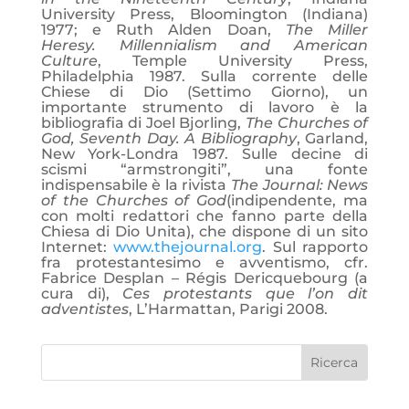
University Press, Bloomington (Indiana)
1977; e Ruth Alden Doan,
The Miller
Heresy.
Millennialism and American
Culture
, Temple University Press,
Philadelphia 1987. Sulla corrente delle
Chiese di Dio (Settimo Giorno), un
importante strumento di lavoro è la
bibliografia di Joel Bjorling,
The Churches of
God, Seventh Day.
A Bibliography
, Garland,
New York-Londra 1987. Sulle decine di
scismi “armstrongiti”, una fonte
indispensabile è la rivista
The Journal: News
of the Churches of God
(indipendente, ma
con molti redattori che fanno parte della
Chiesa di Dio Unita), che dispone di un sito
Internet:
www.thejournal.org
. Sul rapporto
fra protestantesimo e avventismo, cfr.
Fabrice Desplan – Régis Dericquebourg (a
cura di),
Ces protestants que l’on dit
adventistes
, L’Harmattan, Parigi 2008.