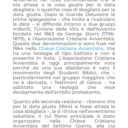
era attesa o la cosa giusta per la data
sbagliata, o qualche cosa di sbagliato per la
data giusta. Dopo la Grande Delusione la
prima spiegazione – che incita a ricalcolare
le date – si diffonde intorno a due gruppi
milleriti, l’Unione della Vita e dell’Avvento
fondata nel 1863 da George Storrs (1796-
1879), e l’Associazione Cristiana Avventista.
Queste due denominazioni si sono fuse nel
1964 nella
Chiesa Cristiana Avventista
, che
ha una teologia di tipo battista e non è
presente in Italia. L’Associazione Cristiana
Avventista è oggi principalmente nota
perché da una sua dissidenza è nato il
movimento degli Studenti Biblici, che –
particolarmente nel gruppo maggiore che
ne è derivato, i Testimoni di Geova – ha
adottato una teologia che esce
decisamente dall’ambito protestante.
Quanto alla seconda reazione – ritenere che
per la data giusta (1844) si fosse attesa la
cosa sbagliata –, la si ritrova nell’avventismo
sabatista, il cui filone principale è stato
organizzato nella Chiesa Cristiana
Avventista del Settimo Giorno, alla cui