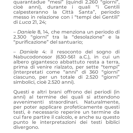
quarantadue “mesi” (quindi 2.260 “giorni”,
cioè anni), durante i quali “i Gentili
calpesteranno la Città Santa”, periodo
messo in relazione con i “tempi dei Gentili”
di
Luca
21, 24;
–
Daniele
8, 14, che menziona un periodo di
2.300 “giorni” tra la “desolazione” e la
“purificazione” del santuario;
–
Daniele
4: il resoconto del sogno di
Nabucodonosor (630-561 a.C.), in cui un
albero gigantesco abbattuto resta a terra,
prima di venire rialzato, per sette “tempi”
(interpretati come “anni” di 360 “giorni”
ciascuno, per un totale di 2.520 “giorni”
simbolici, cioè 2.520 anni).
Questi e altri brani offrono dei periodi (in
anni) al termine dei quali si attendono
avvenimenti straordinari. Naturalmente,
per poter applicare profeticamente questi
testi, è necessario reperire un termine da
cui fare partire il calcolo, e anche su questo
punto le interpretazioni dei testi biblici
divergono.