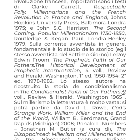
Rivoluzione francese, importanti sono i testi
di Clarke Garrett,
Respectable
Folly.
Millennarians and the French
Revolution in France and England
, Johns
Hopkins University Press, Baltimora-Londra
1975; e John S.C. Harrison,
The Second
Coming. Popular Millenarianism 1750-1850
,
Routledge & Kegan Paul, Londra-Henley
1979. Sulla corrente avventista in genere,
fondamentale è lo studio dello storico (egli
stesso avventista del Settimo Giorno) LeRoy
Edwin Froom,
The Prophetic Faith of Our
Fathers.
The Historical Development of
Prophetic Interpretation
, 4 voll., Review
and Herald, Washington, 1ª ed. 1950-1954; 2ª
ed. 1978-1982. Lo stesso autore ha
ricostruito la storia del condizionalismo
in
The Conditionalist Faith of Our Fathers
, 2
2
voll., Review & Herald, Washington 1965
.
Sul millerismo la letteratura è molto vasta: si
potrà partire da David L. Rowe,
God’s
Strange Work.
William Miller and the End
of the World
, William B. Eerdmans, Grand
Rapids (Michigan) 2008; Ronald L. Numbers
– Jonathan M. Butler (a cura di),
The
Disappointed: Millerism and Millenarianism
in the Nineteenth Century
, Indiana