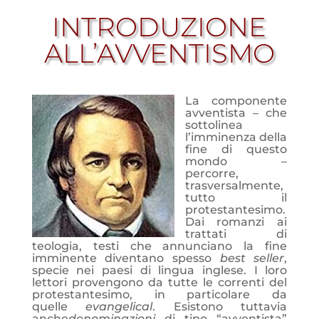
INTRODUZIONE
ALL’AVVENTISMO
La componente
avventista – che
sottolinea
l’imminenza della
fine di questo
mondo –
percorre,
trasversalmente,
tutto il
protestantesimo.
Dai romanzi ai
trattati di
teologia, testi che annunciano la fine
imminente diventano spesso
best seller
,
specie nei paesi di lingua inglese. I loro
lettori provengono da tutte le correnti del
protestantesimo, in particolare da
quelle
evangelical
. Esistono tuttavia
anche
denominazioni
di tipo “avventista”