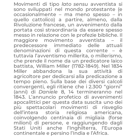
Movimenti di tipo
lato sensu
avventista si
sono sviluppati nel mondo protestante (e
occasionalmente – ma meno spesso – in
quello cattolico) a partire, almeno, dalla
Rivoluzione francese, un avvenimento dalla
portata così straordinaria da essere spesso
messo in relazione con le profezie bibliche. Il
maggiore movimento avventista – il
predecessore immediato delle attuali
denominazioni di questa corrente – è
tuttavia l’avventismo millerita, o millerismo,
che prende il nome da un predicatore laico
battista, William Miller (1782-1849). Nel 1834
Miller abbandona la sua attività di
agricoltore per dedicarsi alla predicazione a
tempo pieno. Sulla base dei diversi calcoli
convergenti, egli ritiene che i 2.300 “giorni”
(anni) di
Daniele
8, 14 termineranno nel
1843. L’annuncio profetico di avvenimenti
apocalittici per questa data suscita uno dei
più spettacolari movimenti di risveglio
dell’intera storia religiosa americana,
coinvolgendo centinaia di migliaia (forse
milioni) di persone, e raggiungendo dagli
Stati Uniti anche l’Inghilterra, l’Europa
continentale e persino l’India e l’Africa.