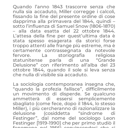
Quando l’anno 1843 trascorre senza che
nulla sia accaduto, Miller corregge i calcoli,
fissando la fine del presente ordine di cose
dapprima alla primavera del 1844, quindi –
sotto l’influenza di Samuel Snow (1806-1870)
– alla data esatta del 22 ottobre 1844.
L’attesa della fine per quest’ultima data è
stata spesso esagerata da storici forse
troppo attenti alle frange più estreme, ma è
certamente contrassegnata da notevole
fervore. La storiografia religiosa
statunitense parla di una “Grande
Delusione” con riferimento all’alba del 23
ottobre 1844, quando il sole si leva senza
che nulla di visibile sia accaduto.
La sociologia contemporanea insegna che,
“quando la profezia fallisce”, difficilmente
un movimento di disperde. Se qualcuno
ammetterà di essersi semplicemente
sbagliato (come fece, dopo il 1844, lo stesso
Miller), i più cercheranno di razionalizzare la
delusione (cosiddetta “sindrome di
Festinger”, dal nome del sociologo Leon
Festinger [1919-1990] che per primo studiò il
fenomeno nel 1956) convincendosi che si