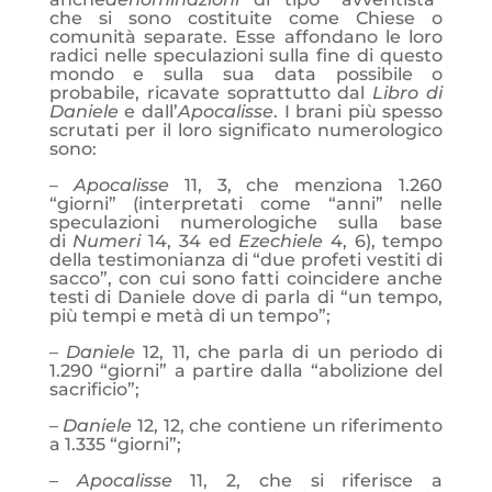
che si sono costituite come Chiese o
comunità separate. Esse affondano le loro
radici nelle speculazioni sulla fine di questo
mondo e sulla sua data possibile o
probabile, ricavate soprattutto dal
Libro di
Daniele
e dall’
Apocalisse
. I brani più spesso
scrutati per il loro significato
numerologico
sono:
–
Apocalisse
11, 3, che menziona 1.260
“giorni” (interpretati come “anni” nelle
speculazioni numerologiche sulla base
di
Numeri
14, 34 ed
Ezechiele
4, 6), tempo
della testimonianza di “due profeti vestiti di
sacco”, con cui sono fatti coincidere anche
testi di Daniele dove di parla di “un tempo,
più tempi e metà di un tempo”;
–
Daniele
12, 11, che parla di un periodo di
1.290 “giorni” a partire dalla “abolizione del
sacrificio”;
–
Daniele
12, 12, che contiene un riferimento
a 1.335 “giorni”;
–
Apocalisse
11, 2, che si riferisce a