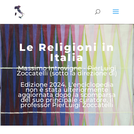
Le Religioni in
Italia
Massimo Introvigne - PierLuigi
Zoccatelli (sotto la direzione di)
Edizione 2024. L'enciclopedia
non è stata ulteriormente
aggiornata dopo la scomparsa
del suo principale curatore, il
professor PierLuigi Zoccatelli