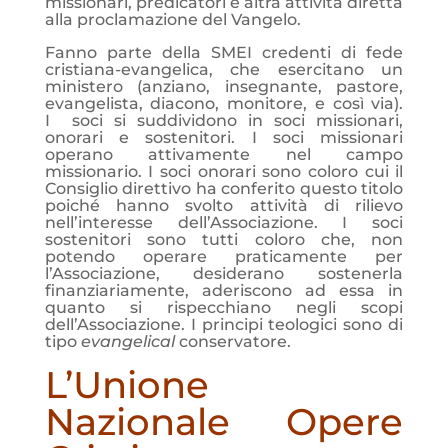
missionari, predicatori e altra attività diretta
alla proclamazione del Vangelo.
Fanno parte della SMEI credenti di fede
cristiana-evangelica, che esercitano un
ministero (anziano, insegnante, pastore,
evangelista, diacono, monitore, e così via).
I soci si suddividono in soci missionari,
onorari e sostenitori. I soci missionari
operano attivamente nel campo
missionario. I soci onorari sono coloro cui il
Consiglio direttivo ha conferito questo titolo
poiché hanno svolto attività di rilievo
nell’interesse dell’Associazione. I soci
sostenitori sono tutti coloro che, non
potendo operare praticamente per
l’Associazione, desiderano sostenerla
finanziariamente, aderiscono ad essa in
quanto si rispecchiano negli scopi
dell’Associazione. I principi teologici sono di
tipo
evangelical
conservatore.
L’Unione
Nazionale Opere