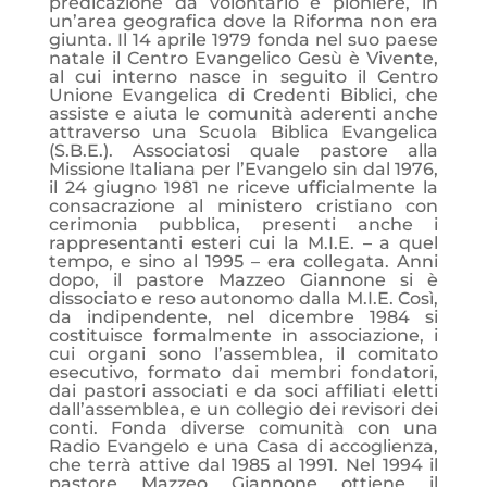
predicazione da volontario e pioniere, in
un’area geografica dove la Riforma non era
giunta. Il 14 aprile 1979 fonda nel suo paese
natale il Centro Evangelico Gesù è Vivente,
al cui interno nasce in seguito il Centro
Unione Evangelica di Credenti Biblici, che
assiste e aiuta le comunità aderenti anche
attraverso una Scuola Biblica Evangelica
(S.B.E.). Associatosi quale pastore alla
Missione Italiana per l’Evangelo sin dal 1976,
il 24 giugno 1981 ne riceve ufficialmente la
consacrazione al ministero cristiano con
cerimonia pubblica, presenti anche i
rappresentanti esteri cui la M.I.E. – a quel
tempo, e sino al 1995 – era collegata. Anni
dopo, il pastore Mazzeo Giannone si è
dissociato e reso autonomo dalla M.I.E. Così,
da indipendente, nel dicembre 1984 si
costituisce formalmente in associazione, i
cui organi sono l’assemblea, il comitato
esecutivo, formato dai membri fondatori,
dai pastori associati e da soci affiliati eletti
dall’assemblea, e un collegio dei revisori dei
conti. Fonda diverse comunità con una
Radio Evangelo e una Casa di accoglienza,
che terrà attive dal 1985 al 1991. Nel 1994 il
pastore Mazzeo Giannone ottiene il