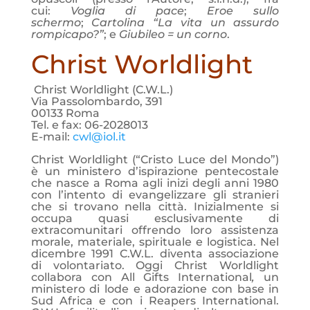
cui:
Voglia di pace
;
Eroe sullo
schermo
;
Cartolina “La vita un assurdo
rompicapo?”
; e
Giubileo = un corno
.
Christ Worldlight
Christ Worldlight (C.W.L.)
Via Passolombardo, 391
00133 Roma
Tel. e fax: 06-2028013
E-mail:
cwl@iol.it
Christ Worldlight (“Cristo Luce del Mondo”)
è un ministero d’ispirazione pentecostale
che nasce a Roma agli inizi degli anni 1980
con l’intento di evangelizzare gli stranieri
che si trovano nella città. Inizialmente si
occupa quasi esclusivamente di
extracomunitari offrendo loro assistenza
morale, materiale, spirituale e logistica. Nel
dicembre 1991 C.W.L. diventa associazione
di volontariato. Oggi Christ Worldlight
collabora con All Gifts International
,
un
ministero di lode e adorazione con base in
Sud Africa e con i Reapers International.