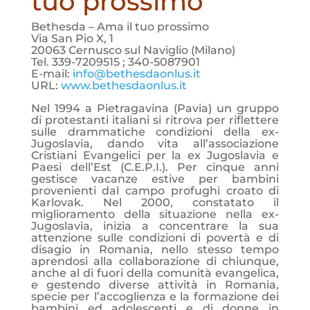
tuo prossimo
Bethesda – Ama il tuo prossimo
Via San Pio X, 1
20063 Cernusco sul Naviglio (Milano)
Tel. 339-7209515 ; 340-5087901
E-mail:
info@bethesdaonlus.it
URL:
www.bethesdaonlus.it
Nel 1994 a Pietragavina (Pavia) un gruppo
di protestanti italiani si ritrova per riflettere
sulle drammatiche condizioni della ex-
Jugoslavia, dando vita all’associazione
Cristiani Evangelici per la ex Jugoslavia e
Paesi dell’Est (C.E.P.I.). Per cinque anni
gestisce vacanze estive per bambini
provenienti dal campo profughi croato di
Karlovak. Nel 2000, constatato il
miglioramento della situazione nella ex-
Jugoslavia, inizia a concentrare la sua
attenzione sulle condizioni di povertà e di
disagio in Romania, nello stesso tempo
aprendosi alla collaborazione di chiunque,
anche al di fuori della comunità evangelica,
e gestendo diverse attività in Romania,
specie per l’accoglienza e la formazione dei
bambini ed adolescenti e di donne in