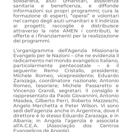
solidarietà, aiuti umanitari, assistenza
sanitaria e beneficenza, e diffonde
informazioni sui propri programmi; cura la
formazione di esperti, “operai” e volontari
nel campo degli aiuti umanitari e li indirizza
ai progetti; raccoglie e distribuisce
attraverso la rete AMEN i contributi, le
offerte e i finanziamenti per la realizzazione
dei programmi.
L’organigramma dell’Agenzia Missionaria
Evangelo per le Nazioni – che ne evidenzia il
radicamento nel mondo evangelico italiano,
particolarmente pentecostale – è il
seguente: Remo Cristallo, presidente;
Michele Romeo, vicepresidente; Eduardo
Zarazaga, coordinatore nazionale; Antonio
Romeo, tesoriere; Michele Passaretto e
Vincenzo Grandi, segretari. Il consiglio è
rappresentato da Paolo Giovannini, Antonio
Masdea, Gilberto Perri, Roberto Mazzeschi,
Angelo Marchetta e Peter Wilson. Vi sono
sedi dell’agenzia anche in Argentina, dove il
direttore è lo stesso Eduardo Zarazaga, e in
Albania; in Angola l’agenzia è associata
all’A.C.E.A. (Associação dos Centros
Evangelicos de Angola).