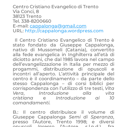
Centro Cristiano Evangelico di Trento
Via Conci, 8
38123 Trento
Tel. 338-8200660
E-mail:
cappalonga@gmail.com
URL:
http://cappalonga.wordpress.com
Il Centro Cristiano Evangelico di Trento è
stato fondato da Giuseppe Cappalonga,
nativo di Mussomeli (Catania), convertito
alla fede evangelica in Inghilterra all’età di
diciotto anni, che dal 1985 lavora nel campo
dell’evangelizzazione in Italia per mezzo di
progammi, distribuzione di opuscoli e
incontri all’aperto. L’attività principale del
centro è il coordinamento – da parte dello
stesso Cappalonga – di corsi biblici per
corrispondenza con l’utilizzo di tre testi,
Vita
Vera
,
Introduzione alla vita
cristiana
e
Introduzione ai 10
comandamenti.
B.: Il centro distribuisce il volume di
Giuseppe Cappalonga
Semi di Speranza
,
presso l’Autore, Trento 1998; e diversi
opuscoli (presso l’Autore, s.l.n.d.), fra