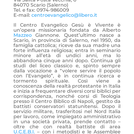
84070 Scario (Salerno)
Tel. e fax: 0974-986009
E-mail:
centroevangelico@libero.it
Il Centro Evangelico Gesù è Vivente è
un’opera missionaria fondata da Alberto
Mazzeo
Giannone. Quest’ultimo nasce a
Scario, in provincia di Salerno, nel 1950, da
famiglia cattolica; riceve da sua madre una
forte influenza religiosa; entra in seminario
minore all’età di undici anni, ma lo
abbandona cinque anni dopo. Continua gli
studi del liceo classico e, spinto sempre
dalla vocazione a “volere servire il popolo
con l’Evangelo”, è in continua ricerca e
tormento spirituale. Così viene a
conoscenza della realtà protestante in Italia
e inizia a frequentare diversi corsi biblici per
corrispondenza, nonché corsi di Teologia
presso il Centro Biblico di Napoli, gestito da
battisti conservatori statunitensi. Dopo il
servizio militare, trasferitosi nel Nord Italia
per lavoro, come impiegato amministrativo
in una società privata, prende contatto –
oltre che con realtà battiste di area
U.C.E.B.I.
– con i metodisti e le Assemblee