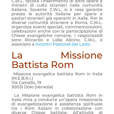
C.W.L. facilita l’inserimento di altre opere e
ministri di culto stranieri nella comunità
italiana. Sovente C.W.L. si è resa garante
presso le autorità italiane per opere e
pastori stranieri già operanti in Italia. Per le
diverse comunità straniere a Roma, C.W.L.
organizza eventi speciali, commemorazioni,
celebrazioni anche con la partecipazione di
Chiese evangeliche romane. I responsabili
sono Riccardo e Lidia Alicino. C.W.L. è
associato a
Incontri Pastorali del Lazio.
La Missione
Battista Rom
Missione evangelica battista Rom in Italia
(M.E.B.R.I.)
Via Cainello, 19
30031 Dolo (Venezia)
La Missione evangelica battista Rom in
Italia mira a condurre un’opera missionaria
di evangelizzazione e assistenza spirituale
tra i Rom italiani in collaborazione con
diverse Chiese battiste. All’attività di