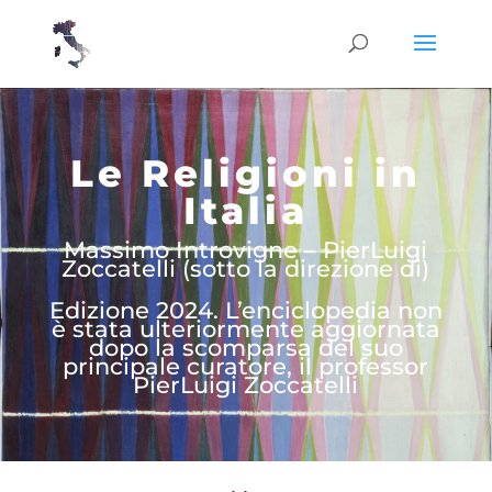
Le Religioni in
Italia
Massimo Introvigne – PierLuigi
Zoccatelli (sotto la direzione di)
Edizione 2024. L’enciclopedia non
è stata ulteriormente aggiornata
dopo la scomparsa del suo
principale curatore, il professor
PierLuigi Zoccatelli