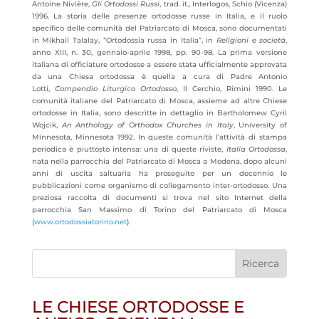
Antoine Nivière,
Gli Ortodossi Russi
, trad. it., Interlogos, Schio (Vicenza)
1996. La storia delle presenze ortodosse russe in Italia, e il ruolo
specifico delle comunità del Patriarcato di Mosca, sono documentati
in Mikhail Talalay, “Ortodossia russa in Italia”, in
Religioni e società
,
anno XIII, n. 30, gennaio-aprile 1998, pp. 90-98. La prima versione
italiana di officiature ortodosse a essere stata ufficialmente approvata
da una Chiesa ortodossa è quella a cura di Padre Antonio
Lotti,
Compendio Liturgico Ortodosso
, Il Cerchio, Rimini 1990. Le
comunità italiane del Patriarcato di Mosca, assieme ad altre Chiese
ortodosse in Italia, sono descritte in dettaglio in Bartholomew Cyril
Wojcik,
An Anthology of Orthodox Churches in Italy
, University of
Minnesota, Minnesota 1992. In queste comunità l’attività di stampa
periodica è piuttosto intensa: una di queste riviste,
Italia Ortodossa
,
nata nella parrocchia del Patriarcato di Mosca a Modena, dopo alcuni
anni di uscita saltuaria ha proseguito per un decennio le
pubblicazioni come organismo di collegamento inter-ortodosso. Una
preziosa raccolta di documenti si trova nel sito Internet della
parrocchia San Massimo di Torino del Patriarcato di Mosca
(
www.ortodossiatorino.net
).
LE CHIESE ORTODOSSE E