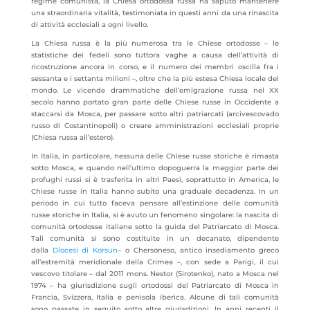
regime comunista, la Chiesa ortodossa russa ha saputo mantenere
una straordinaria vitalità, testimoniata in questi anni da una rinascita
di attività ecclesiali a ogni livello.
La Chiesa russa è la più numerosa tra le Chiese ortodosse – le
statistiche dei fedeli sono tuttora vaghe a causa dell’attività di
ricostruzione ancora in corso, e il numero dei membri oscilla fra i
sessanta e i settanta milioni –, oltre che la più estesa Chiesa locale del
mondo. Le vicende drammatiche dell’emigrazione russa nel XX
secolo hanno portato gran parte delle Chiese russe in Occidente a
staccarsi da Mosca, per passare sotto altri patriarcati (arcivescovado
russo di Costantinopoli) o creare amministrazioni ecclesiali proprie
(Chiesa russa all’estero).
In Italia, in particolare, nessuna delle Chiese russe storiche è rimasta
sotto Mosca, e quando nell’ultimo dopoguerra la maggior parte dei
profughi russi si è trasferita in altri Paesi, soprattutto in America, le
Chiese russe in Italia hanno subito una graduale decadenza. In un
periodo in cui tutto faceva pensare all’estinzione delle comunità
russe storiche in Italia, si è avuto un fenomeno singolare: la nascita di
comunità ortodosse italiane sotto la guida del Patriarcato di Mosca.
Tali comunità si sono costituite in un decanato, dipendente
dalla
Diocesi di Korsun
– o Chersoneso, antico insediamento greco
all’estremità meridionale della Crimea –, con sede a Parigi, il cui
vescovo titolare – dal 2011 mons. Nestor (Sirotenko), nato a Mosca nel
1974 – ha giurisdizione sugli ortodossi del Patriarcato di Mosca in
Francia, Svizzera, Italia e penisola iberica. Alcune di tali comunità
sono passate in seguito sotto altre giurisdizioni. In anni recenti il