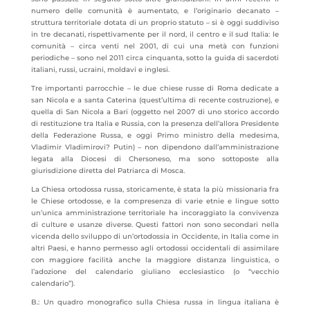
numero delle comunità è aumentato, e l’originario decanato –
struttura territoriale dotata di un proprio statuto – si è oggi suddiviso
in tre decanati, rispettivamente per il nord, il centro e il sud Italia: le
comunità – circa venti nel 2001, di cui una metà con funzioni
periodiche – sono nel 2011 circa cinquanta, sotto la guida di sacerdoti
italiani, russi, ucraini, moldavi e inglesi.
Tre importanti parrocchie – le due chiese russe di Roma dedicate a
san Nicola e a santa Caterina (quest’ultima di recente costruzione), e
quella di San Nicola a Bari (oggetto nel 2007 di uno storico accordo
di restituzione tra Italia e Russia, con la presenza dell’allora Presidente
della Federazione Russa, e oggi Primo ministro della medesima,
Vladimir Vladimirovi? Putin) – non dipendono dall’amministrazione
legata alla Diocesi di Chersoneso, ma sono sottoposte alla
giurisdizione diretta del Patriarca di Mosca.
La Chiesa ortodossa russa, storicamente, è stata la più missionaria fra
le Chiese ortodosse, e la compresenza di varie etnie e lingue sotto
un’unica amministrazione territoriale ha incoraggiato la convivenza
di culture e usanze diverse. Questi fattori non sono secondari nella
vicenda dello sviluppo di un’ortodossia in Occidente, in Italia come in
altri Paesi, e hanno permesso agli ortodossi occidentali di assimilare
con maggiore facilità anche la maggiore distanza linguistica, o
l’adozione del calendario giuliano ecclesiastico (o “vecchio
calendario”).
B.: Un quadro monografico sulla Chiesa russa in lingua italiana è