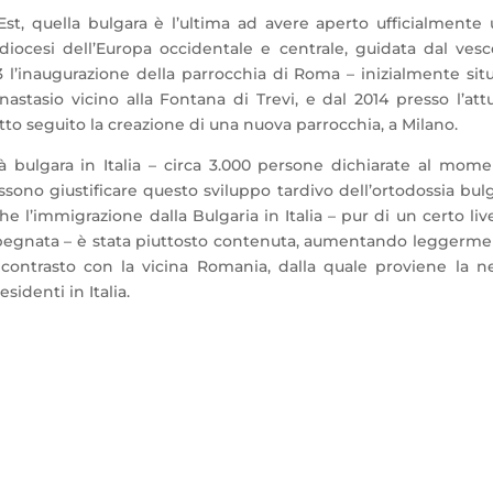
l’Est, quella bulgara è l’ultima ad avere aperto ufficialmente
a diocesi dell’Europa occidentale e centrale, guidata dal ves
3 l’inaugurazione della parrocchia di Roma – inizialmente sit
astasio vicino alla Fontana di Trevi, e dal 2014 presso l’att
atto seguito la creazione di una nuova parrocchia, a Milano.
 bulgara in Italia – circa 3.000 persone dichiarate al mom
ssono giustificare questo sviluppo tardivo dell’ortodossia bul
e l’immigrazione dalla Bulgaria in Italia – pur di un certo live
egnata – è stata piuttosto contenuta, aumentando leggerm
al contrasto con la vicina Romania, dalla quale proviene la n
sidenti in Italia.