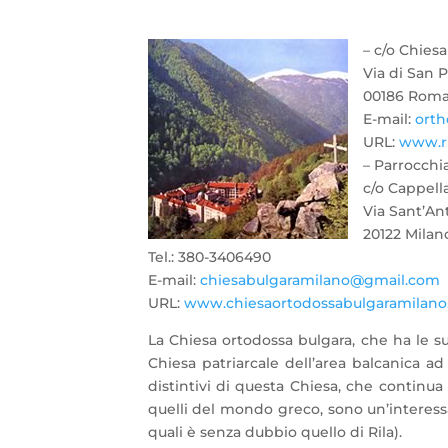
– c/o Chiesa
Via di San P
00186 Rom
E-mail:
ort
URL:
www.ri
– Parrocchi
c/o
Cappella
Via Sant’Ant
20122 Milan
Tel.: 380-3406490
E-mail:
chiesabulgaramilano@gmail.com
URL:
www.chiesaortodossabulgaramilano
La Chiesa ortodossa bulgara, che ha le sue
Chiesa patriarcale dell’area balcanica a
distintivi di questa Chiesa, che continu
quelli del mondo greco, sono un’interess
quali è senza dubbio quello di Rila).