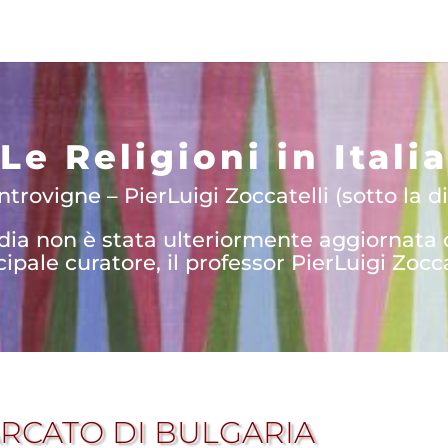
Le Religioni in Italia
trovigne – PierLuigi Zoccatelli (sotto la di
edia non è stata ulteriormente aggiornata
cipale curatore, il professor PierLuigi Zocca
ARCATO DI BULGARIA