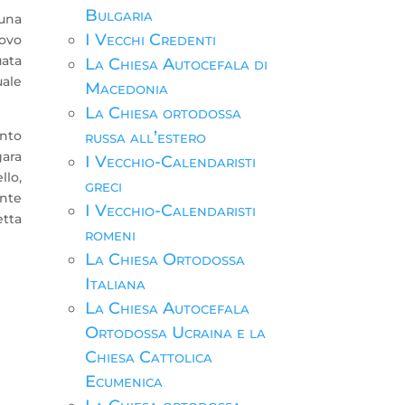
Bulgaria
 una
I Vecchi Credenti
covo
uata
La Chiesa Autocefala di
uale
Macedonia
La Chiesa ortodossa
ento
russa all’estero
gara
I Vecchio-Calendaristi
llo,
greci
ente
I Vecchio-Calendaristi
etta
romeni
La Chiesa Ortodossa
Italiana
La Chiesa Autocefala
Ortodossa Ucraina e la
Chiesa Cattolica
Ecumenica