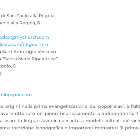
 di San Paolo alla Regola
aolo alla Regola, 6
a
hodox@mychurch.com
laeu.com/i1bgeu.htm
a Sant’Ambrogio Vescovo
 “Santa Maria Riparatrice”
onio, 5
o
.blogspot.com
 origini nella prima evangelizzazione dei popoli slavi, è l’ul
d avere ottenuto un pieno riconoscimento d’indipendenza. Tr
a
a usare la lingua slavonica accanto a modelli cultuali più vici
ante tradizione iconografica e importanti monasteri (il primo