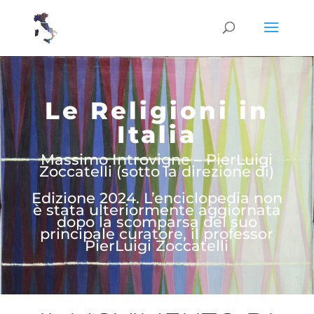
Le Religioni in
Italia
Massimo Introvigne – PierLuigi
Zoccatelli (sotto la direzione di)
Edizione 2024. L’enciclopedia non
è stata ulteriormente aggiornata
dopo la scomparsa del suo
principale curatore, il professor
PierLuigi Zoccatelli