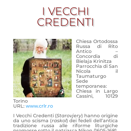
I VECCHI
CREDENTI
Chiesa Ortodossa
Russa di Rito
Antico –
Concordia di
Bielaja Krinitza
Parrocchia di San
Nicola il
Taumaturgo
Sede
temporanea:
Chiesa in Largo
Cassini, 10129
Torino
URL:
www.crlr.ro
I Vecchi Credenti (
Starovjery
) hanno origine
da uno scisma (
raskol
) dei fedeli dell’antica
tradizione russa alle riforme liturgiche
promosse sotto il patriarca Nikon (1605-1681,