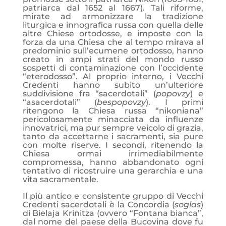
patriarca dal 1652 al 1667). Tali riforme,
mirate ad armonizzare la tradizione
liturgica e innografica russa con quella delle
altre Chiese ortodosse, e imposte con la
forza da una Chiesa che al tempo mirava al
predominio sull’ecumene ortodosso, hanno
creato in ampi strati del mondo russo
sospetti di contaminazione con l’occidente
“eterodosso”. Al proprio interno, i Vecchi
Credenti hanno subito un’ulteriore
suddivisione fra “sacerdotali” (
popovzy
) e
“asacerdotali” (
bespopovzy
). I primi
ritengono la Chiesa russa “nikoniana”
pericolosamente minacciata da influenze
innovatrici, ma pur sempre veicolo di grazia,
tanto da accettarne i sacramenti, sia pure
con molte riserve. I secondi, ritenendo la
Chiesa ormai irrimediabilmente
compromessa, hanno abbandonato ogni
tentativo di ricostruire una gerarchia e una
vita sacramentale.
Il più antico e consistente gruppo di Vecchi
Credenti sacerdotali è la Concordia (
soglas
)
di Bielaja Krinitza (ovvero “Fontana bianca”,
dal nome del paese della Bucovina dove fu