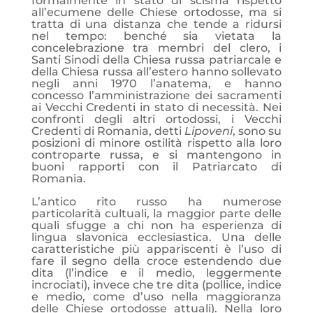
formalmente in stato di scisma rispetto
all’ecumene delle Chiese ortodosse, ma si
tratta di una distanza che tende a ridursi
nel tempo: benché sia vietata la
concelebrazione tra membri del clero, i
Santi Sinodi della Chiesa russa patriarcale e
della Chiesa russa all’estero hanno sollevato
negli anni 1970 l’anatema, e hanno
concesso l’amministrazione dei sacramenti
ai Vecchi Credenti in stato di necessità. Nei
confronti degli altri ortodossi, i Vecchi
Credenti di Romania, detti
Lipoveni
, sono su
posizioni di minore ostilità rispetto alla loro
controparte russa, e si mantengono in
buoni rapporti con il Patriarcato di
Romania.
L’antico rito russo ha numerose
particolarità cultuali, la maggior parte delle
quali sfugge a chi non ha esperienza di
lingua slavonica ecclesiastica. Una delle
caratteristiche più appariscenti è l’uso di
fare il segno della croce estendendo due
dita (l’indice e il medio, leggermente
incrociati), invece che tre dita (pollice, indice
e medio, come d’uso nella maggioranza
delle Chiese ortodosse attuali). Nella loro