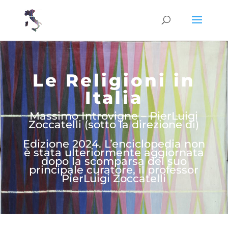
Le Religioni in
Italia
Massimo Introvigne – PierLuigi
Zoccatelli (sotto la direzione di)
Edizione 2024. L’enciclopedia non
è stata ulteriormente aggiornata
dopo la scomparsa del suo
principale curatore, il professor
PierLuigi Zoccatelli