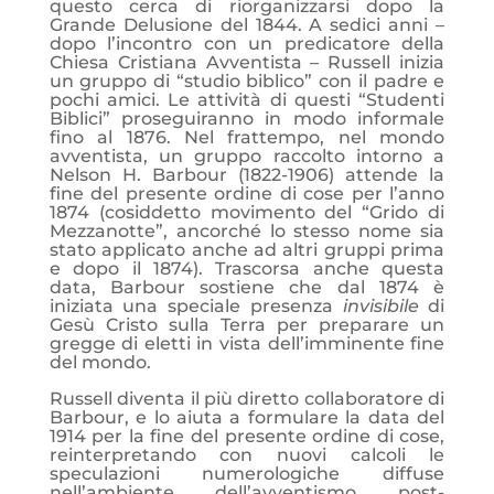
questo cerca di riorganizzarsi dopo la
Grande Delusione del 1844. A sedici anni –
dopo l’incontro con un predicatore della
Chiesa Cristiana Avventista – Russell inizia
un gruppo di “studio biblico” con il padre e
pochi amici. Le attività di questi “Studenti
Biblici” proseguiranno in modo informale
fino al 1876. Nel frattempo, nel mondo
avventista, un gruppo raccolto intorno a
Nelson H. Barbour (1822-1906) attende la
fine del presente ordine di cose per l’anno
1874 (cosiddetto movimento del “Grido di
Mezzanotte”, ancorché lo stesso nome sia
stato applicato anche ad altri gruppi prima
e dopo il 1874). Trascorsa anche questa
data, Barbour sostiene che dal 1874 è
iniziata una speciale presenza
invisibile
di
Gesù Cristo sulla Terra per preparare un
gregge di eletti in vista dell’imminente fine
del mondo.
Russell diventa il più diretto collaboratore di
Barbour, e lo aiuta a formulare la data del
1914 per la fine del presente ordine di cose,
reinterpretando con nuovi calcoli le
speculazioni numerologiche diffuse
nell’ambiente dell’avventismo post-