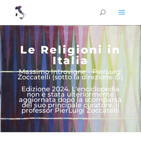
Le Religioni in
Italia
Massimo Introvigne - PierLuigi
Zoccatelli (sotto la direzione di)
Edizione 2024. L'enciclopedia
non è stata ulteriormente
aggiornata dopo la scomparsa
del suo principale curatore, il
professor PierLuigi Zoccatelli