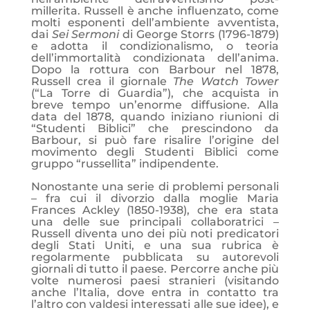
millerita. Russell è anche influenzato, come
molti esponenti dell’ambiente avventista,
dai
Sei Sermoni
di George Storrs (1796-1879)
e adotta il condizionalismo, o teoria
dell’immortalità condizionata dell’anima.
Dopo la rottura con Barbour nel 1878,
Russell crea il giornale
The Watch Tower
(“La Torre di Guardia”), che acquista in
breve tempo un’enorme diffusione. Alla
data del 1878, quando iniziano riunioni di
“Studenti Biblici” che prescindono da
Barbour, si può fare risalire l’origine del
movimento degli Studenti Biblici come
gruppo “russellita” indipendente.
Nonostante una serie di problemi personali
– fra cui il divorzio dalla moglie Maria
Frances Ackley (1850-1938), che era stata
una delle sue principali collaboratrici –
Russell diventa uno dei più noti predicatori
degli Stati Uniti, e una sua rubrica è
regolarmente pubblicata su autorevoli
giornali di tutto il paese. Percorre anche più
volte numerosi paesi stranieri (visitando
anche l’Italia, dove entra in contatto tra
l’altro con valdesi interessati alle sue idee), e