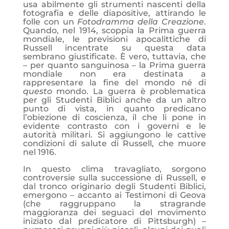
usa abilmente gli strumenti nascenti della
fotografia e delle diapositive, attirando le
folle con un
Fotodramma della Creazione
.
Quando, nel 1914, scoppia la Prima guerra
mondiale, le previsioni apocalittiche di
Russell incentrate su questa data
sembrano giustificate. È vero, tuttavia, che
– per quanto sanguinosa – la Prima guerra
mondiale non era destinata a
rappresentare la fine del mondo né di
questo
mondo. La guerra è problematica
per gli Studenti Biblici anche da un altro
punto di vista, in quanto predicano
l’obiezione di coscienza, il che li pone in
evidente contrasto con i governi e le
autorità militari. Si aggiungono le cattive
condizioni di salute di Russell, che muore
nel 1916.
In questo clima travagliato, sorgono
controversie sulla successione di Russell, e
dal tronco originario degli Studenti Biblici,
emergono – accanto ai Testimoni di Geova
(che raggruppano la stragrande
maggioranza dei seguaci del movimento
iniziato dal predicatore di Pittsburgh) –