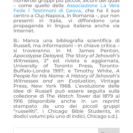
numerosi gruppi più piccoli, alcuni dei quali
– come quello della
Associazione La Vera
Fede I Testimoni di Geova
, che ha il suo
centro a Cluj-Napoca, in Romania –, pur non
presenti in Italia, vi diffondono una
propaganda in lingua italiana anche via
Internet.
B.: Manca una bibliografia scientifica di
Russell, ma informazioni – in chiave critica –
si troveranno in M. James Penton,
Apocalypse Delayed, The Story of Jehovah’s
Witnesses
, 2ª ed. rivista e aggiornata,
University of Toronto Press, Toronto-
Buffalo-Londra 1997; e Timothy White,
A
People for His Name: A History of Jehovah’s
Witnesses and an Evaluation
, Vintage
Press, New York 1968. L’evoluzione delle
idee di Russell può essere seguita sulla
collezione di
The Watch Tower
dal 1879 al
1916 (disponibile anche in un
reprint
stampato da uno dei piccoli gruppi
“russelliti”, i Chicago Bible Students, in
dodici volumi più uno di indici, Chicago s.d.).