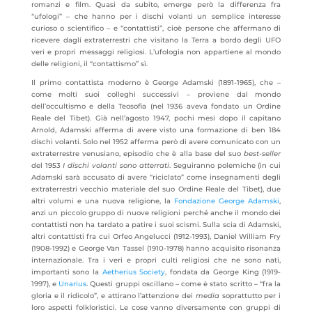
romanzi e film. Quasi da subito, emerge però la differenza fra
“ufologi” – che hanno per i dischi volanti un semplice interesse
curioso o scientifico – e “contattisti”, cioè persone che affermano di
ricevere dagli extraterrestri che visitano la Terra a bordo degli UFO
veri e propri messaggi religiosi. L’ufologia non appartiene al mondo
delle religioni, il “contattismo” sì.
Il primo contattista moderno è George Adamski (1891-1965), che –
come molti suoi colleghi successivi – proviene dal mondo
dell’occultismo e della Teosofia (nel 1936 aveva fondato un Ordine
Reale del Tibet). Già nell’agosto 1947, pochi mesi dopo il capitano
Arnold, Adamski afferma di avere visto una formazione di ben 184
dischi volanti. Solo nel 1952 afferma però di avere comunicato con un
extraterrestre venusiano, episodio che è alla base del suo
best-seller
del 1953
I dischi volanti sono atterrati
. Seguiranno polemiche (in cui
Adamski sarà accusato di avere “riciclato” come insegnamenti degli
extraterrestri vecchio materiale del suo Ordine Reale del Tibet), due
altri volumi e una nuova religione, la
Fondazione George Adamski
,
anzi un piccolo gruppo di nuove religioni perché anche il mondo dei
contattisti non ha tardato a patire i suoi scismi. Sulla scia di Adamski,
altri contattisti fra cui Orfeo Angelucci (1912-1993), Daniel William Fry
(1908-1992) e George Van Tassel (1910-1978) hanno acquisito risonanza
internazionale. Tra i veri e propri culti religiosi che ne sono nati,
importanti sono la
Aetherius Society
, fondata da George King (1919-
1997), e
Unarius
. Questi gruppi oscillano – come è stato scritto – “fra la
gloria e il ridicolo”, e attirano l’attenzione dei
media
soprattutto per i
loro aspetti folkloristici. Le cose vanno diversamente con gruppi di