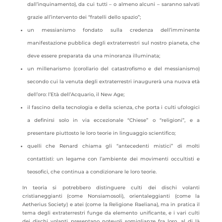
dall’inquinamento), da cui tutti – o almeno alcuni – saranno salvati
grazie all’intervento dei “fratelli dello spazio”;
un messianismo fondato sulla credenza dell’imminente
manifestazione pubblica degli extraterrestri sul nostro pianeta, che
deve essere preparata da una minoranza illuminata;
un millenarismo (corollario del catastrofismo e del messianismo)
secondo cui la venuta degli extraterrestri inaugurerà una nuova età
dell’oro: l’Età dell’Acquario, il New Age;
il fascino della tecnologia e della scienza, che porta i culti ufologici
a definirsi solo in via eccezionale “Chiese” o “religioni”, e a
presentare piuttosto le loro teorie in linguaggio scientifico;
quelli che Renard chiama gli “antecedenti mistici” di molti
contattisti: un legame con l’ambiente dei movimenti occultisti e
teosofici, che continua a condizionare le loro teorie.
In teoria si potrebbero distinguere culti dei dischi volanti
cristianeggianti (come Nonsiamosoli), orientaleggianti (come la
Aetherius Society) e atei (come la Religione Raeliana), ma in pratica il
tema degli extraterrestri funge da elemento unificante, e i vari culti
dei dischi volanti presentano notevoli somiglianze fra loro, al di là