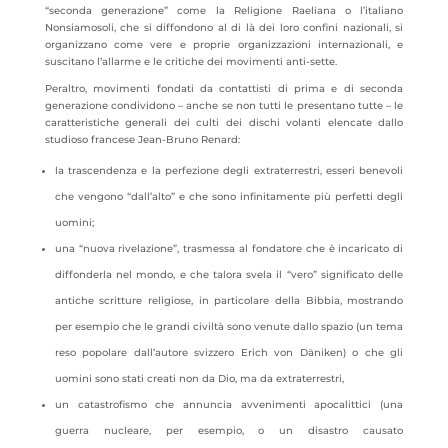
“seconda generazione” come la Religione Raeliana o l’italiano
Nonsiamosoli, che si diffondono al di là dei loro confini nazionali, si
organizzano come vere e proprie organizzazioni internazionali, e
suscitano l’allarme e le critiche dei movimenti anti-sette.
Peraltro, movimenti fondati da contattisti di prima e di seconda
generazione condividono – anche se non tutti le presentano tutte – le
caratteristiche generali dei culti dei dischi volanti elencate dallo
studioso francese Jean-Bruno Renard:
la trascendenza e la perfezione degli extraterrestri, esseri benevoli
che vengono “dall’alto” e che sono infinitamente più perfetti degli
uomini;
una “nuova rivelazione”, trasmessa al fondatore che è incaricato di
diffonderla nel mondo, e che talora svela il “vero” significato delle
antiche scritture religiose, in particolare della Bibbia, mostrando
per esempio che le grandi civiltà sono venute dallo spazio (un tema
reso popolare dall’autore svizzero Erich von Däniken) o che gli
uomini sono stati creati non da Dio, ma da extraterrestri,
un catastrofismo che annuncia avvenimenti apocalittici (una
guerra nucleare, per esempio, o un disastro causato