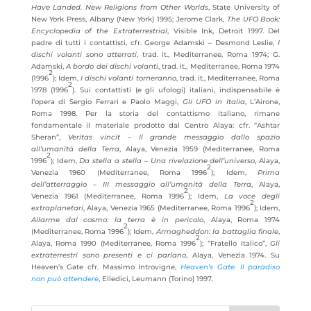
Have Landed.
New Religions from Other Worlds
, State University of
New York Press, Albany (New York) 1995; Jerome Clark,
The UFO Book:
Encyclopedia of the Extraterrestrial
, Visible Ink, Detroit 1997. Del
padre di tutti i contattisti, cfr. George Adamski – Desmond Leslie,
I
dischi volanti sono atterrati
, trad. it., Mediterranee, Roma 1974; G.
Adamski,
A bordo dei dischi volanti
, trad. it., Mediterranee, Roma 1974
2
(1996
); Idem,
I dischi volanti torneranno
, trad. it., Mediterranee,
Roma
2
1978 (1996
). Sui contattisti (e gli ufologi) italiani, indispensabile è
l’opera di Sergio Ferrari e Paolo Maggi,
Gli UFO in Italia
, L’Airone,
Roma 1998. Per la storia del contattismo italiano, rimane
fondamentale il materiale prodotto dal Centro Alaya: cfr. “Ashtar
Sheran”,
Veritas vincit – Il grande messaggio dallo spazio
all’umanità della Terra
, Alaya, Venezia 1959 (Mediterranee, Roma
2
1996
); Idem,
Da stella a stella – Una rivelazione dell’universo
, Alaya,
2
Venezia 1960 (Mediterranee, Roma 1996
); Idem,
Prima
dell’atterraggio – III messaggio all’umanità della Terra
, Alaya,
2
Venezia 1961 (Mediterranee, Roma 1996
); Idem,
La voce degli
2
extraplanetari
, Alaya, Venezia 1965 (Mediterranee, Roma 1996
); Idem,
Allarme dal cosmo: la terra è in pericolo
, Alaya, Roma 1974
2
(Mediterranee, Roma 1996
); Idem,
Armagheddon: la battaglia finale
,
2
Alaya, Roma 1990 (Mediterranee, Roma 1996
); “Fratello Italico”,
Gli
extraterrestri sono presenti e ci parlano
, Alaya, Venezia 1974. Su
Heaven’s Gate cfr. Massimo Introvigne,
Heaven’s Gate. Il paradiso
non può attendere
, Elledici, Leumann (Torino) 1997.