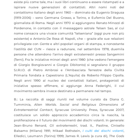
esiste più come tale, ma i suoi libri continuano a essere ristampati e a
ispirare nuove generazioni di contattisti. Altri nomi noti del
contattismo italiano degli anni 1960 – dominato da Eugenio Siragusa
(1919-2006) – sono Germana Grosso, a Torino, e Eufemio Del Buono,
giornalista di Roma. Negli anni 1970 si aggiungono Renato Minozzi di
Pordenone, in contatto con il messaggero astrale Telsen Sao, al cui
nome consacra una vivace comunità “telseniana” (oggi pure non più
esistente) e Antonio De Rosa di Napoli, che – grazie alle sue relazioni
privilegiate con
Gente
e altri popolari organi di stampa, e nonostante
l’ostilità del CUN – riesce a radunare, nel settembre 1978, duemila
persone che attendono l’arrivo degli extraterrestri presso Sangemini
(Terni). Fra le iniziative minori degli anni 1980 (che vedono l’emergere
di Giorgio Bongiovanni e Giorgio Dibitonto) si segnalano il gruppo
S.I.R.I.O. di Pietro Ambrosi e l’Ambasciata Terrestre della Civiltà
Primaria fondata a Capestrano (L’Aquila) da Roberto Filippo Cipolla.
Negli anni 1990 al nucleo dei contattisti italiani, protagonisti di
iniziative spesso effimere, si aggiunge Anna Federighi, il cui
movimento sembra invece destinato a permanere nel tempo.
B.: La raccolta di saggi riuniti nel volume curato da Diana G.
Tumminia,
Alien Worlds. Social and Religious Dimensions of
Extraterrestrial Contact
, Syracuse University Press, Syracuse 2007,
costituisce un solido approccio accademico circa la nascita, la
proliferazione e il futuro dei movimenti dei dischi volanti. In generale:
Jean-Bruno Renard,
Gli extraterrestri
, trad. it., Paoline, Cinisello
Balsamo (Milano) 1991; Mikael Rothstein,
I culti dei dischi volanti
,
Elledici, Leumann (Torino) 1999; James R. Lewis (a cura di),
The Gods