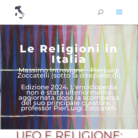
Le Religioni in
Italia
Massimo Introvigne - PierLuigi
Zoccatelli (sotto la direzione di)
Edizione 2024. L'enciclopedia
non è stata ulteriormente
aggiornata dopo la scomparsa
del suo principale curatore, il
professor PierLuigi Zoccatelli
UFO E RELIGIONE: