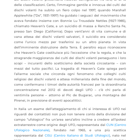
delle classificazioni. Certo, l’immagine gentile e innocua dei culti dei
dischi volanti ha subito un fiero colpo nel 1997, quando Marshall
Applewhite (“Do”, 1931-1997) ha guidato i seguaci del movimento che
aveva fondato insieme con Bonnie Lu Trousdale Nettles (1927-1985),
chiamato Heaven’s Gate, a un suicidio di massa a Rancho Santa Fe,
presso San Diego (California). Dopo vent’anni di vita comune e di
vana attesa dei dischi volanti salvatori, il suicidio era considerato
come l’unico mezzo per trasferirsi su un altro pianeta in vista
dell’imminente distruzione della Terra. È peraltro equo riconoscere
che Heaven’s Gate costituisce più l’eccezione che la regola, e che la
stragrande maggioranza dei culti dei dischi volanti perseguono i loro
scopi – incuranti dello scetticismo della società circostante – con
mezzi del tutto pacifici. La tragedia di Heaven’s Gate spiega però
l’allarme sociale che circonda ogni fenomeno che colleghi culti
religiosi dei dischi volanti e attesa millenarista della fine del mondo,
come confermano i timori delle autorità francesi per la straordinaria
concentrazione nel 2012 di devoti degli UFO – c’è chi parla di
ventimila persone – attorno al Pic de Bugarac, una montagna dei
Pirenei, in previsione di eventi apocalittici.
In Italia un esame dell’atteggiamento di chi si interessa di UFO nei
riguardi dei contattisti non può non tenere conto della divisione del
campo “ufologico” fra un’area senz’altro incline a credere all’ipotesi
extraterrestre come origine degli UFO, rappresentata dal
CUN (Centro
Ufologico Nazionale)
, fondato nel 1965, e una più scettica
rappresentata dal
CISU (Centro Italiano di Studi Ufologici)
, nato nel