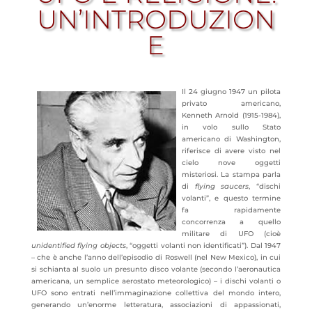
UN’INTRODUZION
E
Il 24 giugno 1947 un pilota
privato americano,
Kenneth Arnold (1915-1984),
in volo sullo Stato
americano di Washington,
riferisce di avere visto nel
cielo nove oggetti
misteriosi. La stampa parla
di
flying saucers
, “dischi
volanti”, e questo termine
fa rapidamente
concorrenza a quello
militare di UFO (cioè
unidentified flying objects
, “oggetti volanti non identificati”). Dal 1947
– che è anche l’anno dell’episodio di Roswell (nel New Mexico), in cui
si schianta al suolo un presunto disco volante (secondo
l’aeronautica
americana, un semplice aerostato meteorologico) – i dischi volanti o
UFO sono entrati nell’immaginazione collettiva del mondo intero,
generando un’enorme letteratura, associazioni di appassionati,