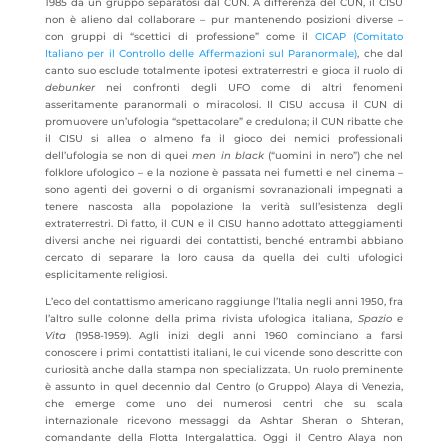
1985 da un gruppo separatosi dal CUN. A differenza del CUN, il CISU
non è alieno dal collaborare – pur mantenendo posizioni diverse –
con gruppi di “scettici di professione” come il
CICAP (Comitato
Italiano per il Controllo delle Affermazioni sul Paranormale)
, che dal
canto suo esclude totalmente ipotesi extraterrestri e gioca il ruolo di
debunker
nei confronti degli UFO come di altri fenomeni
asseritamente paranormali o miracolosi. Il CISU accusa il CUN di
promuovere un’ufologia “spettacolare” e credulona; il CUN ribatte che
il CISU si allea o almeno fa il gioco dei nemici professionali
dell’ufologia se non di quei
men in black
(“uomini in nero”) che nel
folklore ufologico – e la nozione è passata nei fumetti e nel cinema –
sono agenti dei governi o di organismi sovranazionali impegnati a
tenere nascosta alla popolazione la verità sull’esistenza degli
extraterrestri. Di fatto, il CUN e il CISU hanno adottato atteggiamenti
diversi anche nei riguardi dei contattisti, benché entrambi abbiano
cercato di separare la loro causa da quella dei culti ufologici
esplicitamente religiosi.
L’eco del contattismo americano raggiunge l’Italia negli anni 1950, fra
l’altro sulle colonne della prima rivista ufologica italiana,
Spazio e
Vita
(1958-1959). Agli inizi degli anni 1960 cominciano a farsi
conoscere i primi contattisti italiani, le cui vicende sono descritte con
curiosità anche dalla stampa non specializzata. Un ruolo preminente
è assunto in quel decennio dal Centro (o Gruppo) Alaya di Venezia,
che emerge come uno dei numerosi centri che su scala
internazionale ricevono messaggi da Ashtar Sheran o Shteran,
comandante della Flotta Intergalattica. Oggi il Centro Alaya non