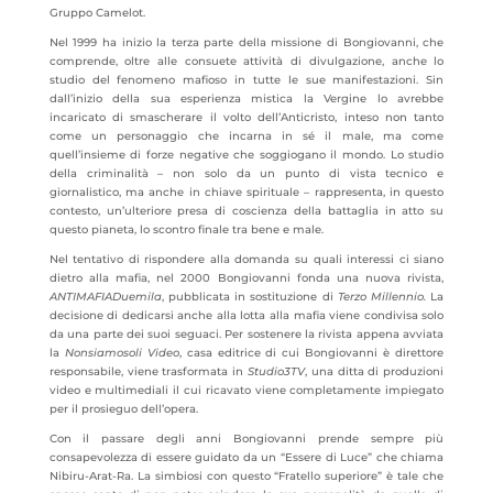
Gruppo Camelot.
Nel 1999 ha inizio la terza parte della missione di Bongiovanni, che
comprende, oltre alle consuete attività di divulgazione, anche lo
studio del fenomeno mafioso in tutte le sue manifestazioni. Sin
dall’inizio della sua esperienza mistica la Vergine lo avrebbe
incaricato di smascherare il volto dell’Anticristo, inteso non tanto
come un personaggio che incarna in sé il male, ma come
quell’insieme di forze negative che soggiogano il mondo. Lo studio
della criminalità – non solo da un punto di vista tecnico e
giornalistico, ma anche in chiave spirituale – rappresenta, in questo
contesto, un’ulteriore presa di coscienza della battaglia in atto su
questo pianeta, lo scontro finale tra bene e male.
Nel tentativo di rispondere alla domanda su quali interessi ci siano
dietro alla mafia, nel 2000 Bongiovanni fonda una nuova rivista,
ANTIMAFIADuemila
, pubblicata in sostituzione di
Terzo Millennio.
La
decisione di dedicarsi anche alla lotta alla mafia viene condivisa solo
da una parte dei suoi seguaci. Per sostenere la rivista appena avviata
la
Nonsiamosoli Video
, casa editrice di cui Bongiovanni è direttore
responsabile, viene trasformata in
Studio3TV
, una ditta di produzioni
video e multimediali il cui ricavato viene completamente impiegato
per il prosieguo dell’opera.
Con il passare degli anni Bongiovanni prende sempre più
consapevolezza di essere guidato da un “Essere di Luce” che chiama
Nibiru-Arat-Ra. La simbiosi con questo “Fratello superiore” è tale che