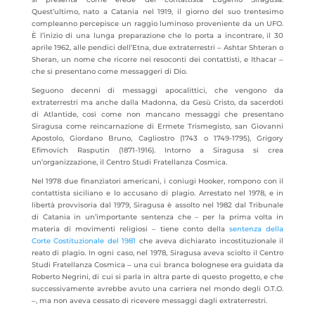
Quest’ultimo, nato a Catania nel 1919, il giorno del suo trentesimo
compleanno percepisce un raggio luminoso proveniente da un UFO.
È l’inizio di una lunga preparazione che lo porta a incontrare, il 30
aprile 1962, alle pendici dell’Etna, due extraterrestri ‒ Ashtar Shteran o
Sheran, un nome che ricorre nei resoconti dei contattisti, e Ithacar ‒
che si presentano come messaggeri di Dio.
Seguono decenni di messaggi apocalittici, che vengono da
extraterrestri ma anche dalla Madonna, da Gesù Cristo, da sacerdoti
di Atlantide, così come non mancano messaggi che presentano
Siragusa come reincarnazione di Ermete Trismegisto, san Giovanni
Apostolo, Giordano Bruno, Cagliostro (1743 o 1749-1795), Grigory
Efimovich Rasputin (1871-1916). Intorno a Siragusa si crea
un’organizzazione, il Centro Studi Fratellanza Cosmica.
Nel 1978 due finanziatori americani, i coniugi Hooker, rompono con il
contattista siciliano e lo accusano di plagio. Arrestato nel 1978, e in
libertà provvisoria dal 1979, Siragusa è assolto nel 1982 dal Tribunale
di Catania in un’importante sentenza che – per la prima volta in
materia di movimenti religiosi – tiene conto della
sentenza della
Corte Costituzionale del 1981
che aveva dichiarato incostituzionale il
reato di plagio. In ogni caso, nel 1978, Siragusa aveva sciolto il Centro
Studi Fratellanza Cosmica ‒ una cui branca bolognese era guidata da
Roberto Negrini, di cui si parla in altra parte di questo progetto, e che
successivamente avrebbe avuto una carriera nel mondo degli O.T.O.
‒, ma non aveva cessato di ricevere messaggi dagli extraterrestri.