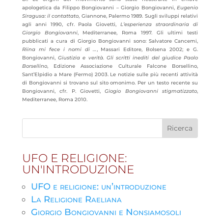
apologetica da Filippo Bongiovanni – Giorgio Bongiovanni,
Eugenio
Siragusa: il contattato
, Giannone, Palermo 1989. Sugli sviluppi relativi
agli anni 1990, cfr. Paola Giovetti,
L’esperienza straordinaria di
Giorgio Bongiovanni
, Mediterranee, Roma 1997. Gli ultimi testi
pubblicati a cura di Giorgio Bongiovanni sono: Salvatore Cancemi,
Riina mi fece i nomi di …
, Massari Editore, Bolsena 2002; e G.
Bongiovanni,
Giustizia e verità. Gli scritti inediti del giudice Paolo
Borsellino
, Edizione Associazione Culturale Falcone Borsellino,
Sant’Elpidio a Mare (Fermo) 2003. Le notizie sulle più recenti attività
di Bongiovanni si trovano sul sito omonimo. Per un testo recente su
Bongiovanni, cfr. P. Giovetti,
Giogio Bongiovanni stigmatizzato
,
Mediterranee, Roma 2010.
UFO E RELIGIONE:
UN'INTRODUZIONE
UFO e religione: un’introduzione
La Religione Raeliana
Giorgio Bongiovanni e Nonsiamosoli