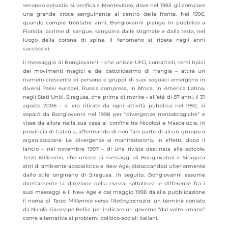
secondo episodio si verifica a Montevideo, dove nel 1993 gli compare
una grande croce sanguinante al centro della fronte. Nel 1996,
quando compie trentatré anni, Bongiovanni piange in pubblico a
Floridia lacrime di sangue, sanguina dalle stigmate e dalla testa, nel
luogo della corona di spine. Il fenomeno si ripete negli anni
successivi.
Il messaggio di Bongiovanni – che unisce UFO, contattisti, temi tipici
dei movimenti magici e del cattolicesimo di frangia – attira un
numero crescente di persone e gruppi di suoi seguaci emergono in
diversi Paesi europei, Russia compresa, in Africa, in America Latina,
negli Stati Uniti. Siragusa, che prima di morire – all’età di 87 anni, il 31
agosto 2006 – si era ritirato da ogni attività pubblica nel 1992, si
separò da Bongiovanni nel 1998 per “divergenze metodologiche” e
visse da allora nella sua casa al confine tra Nicolosi e Mascalucia, in
provincia di Catania, affermando di non fare parte di alcun gruppo o
organizzazione. Le divergenze si manifestarono, in effetti, dopo il
lancio – nel novembre 1997 – di una rivista destinata alle edicole,
Terzo Millennio
, che unisce ai messaggi di Bongiovanni e Siragusa
altri di ambiente apocalittico e New Age, distaccandosi ulteriormente
dallo stile originario di Siragusa. In seguito, Bongiovanni assume
direttamente la direzione della rivista, sottolinea le differenze fra i
suoi messaggi e il New Age e dal maggio 1998 dà alla pubblicazione
il nome di
Terzo Millennio verso l’Antropocrazia
: un termine coniato
da Nicolò Giuseppe Bellia per indicare un governo “dal volto umano”
come alternativa ai problemi politico-sociali italiani.