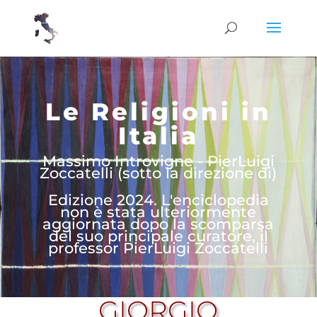
Le Religioni in
Italia
Massimo Introvigne - PierLuigi
Zoccatelli (sotto la direzione di)
Edizione 2024. L'enciclopedia
non è stata ulteriormente
aggiornata dopo la scomparsa
del suo principale curatore, il
professor PierLuigi Zoccatelli
GIORGIO