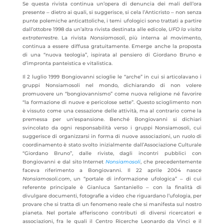
Se questa rivista continua un’opera di denuncia dei mali dell’ora
presente ‒ dietro ai quali, si suggerisce, si cela l’Anticristo ‒ non senza
punte polemiche anticattoliche, i temi ufologici sono trattati a partire
dall’ottobre 1998 da un’altra rivista destinata alle edicole,
UFO la visita
extraterrestre
. La rivista
Nonsiamosoli
, più interna al movimento,
continua a essere diffusa gratuitamente. Emerge anche la proposta
di una “nuova teologia”, ispirata al pensiero di Giordano Bruno e
d’impronta panteistica e vitalistica.
Il 2 luglio 1999 Bongiovanni scioglie le “arche” in cui si articolavano i
gruppi Nonsiamosoli nel mondo, dichiarando di non volere
promuovere un “bongiovannismo” come nuova religione né favorire
“la formazione di nuove e pericolose sette”. Questo scioglimento non
è vissuto come una cessazione delle attività, ma al contrario come la
premessa per un’espansione. Benché Bongiovanni si dichiari
svincolato da ogni responsabilità verso i gruppi Nonsiamosoli, cui
suggerisce di organizzarsi in forma di nuove associazioni, un ruolo di
coordinamento è stato svolto inizialmente dall’Associazione Culturale
“Giordano Bruno”, dalle riviste, dagli incontri pubblici con
Bongiovanni e dal sito Internet
Nonsiamosoli
, che precedentemente
faceva riferimento a Bongiovanni. Il 22 aprile 2004 nasce
Nonsiamosoli.com
, un “portale di informazione ufologica” ‒ di cui
referente principale è Gianluca Santaniello ‒ con la finalità di
divulgare documenti, fotografie a video che riguardano l’ufologia, per
provare che si tratta di un fenomeno reale che si manifesta sul nostro
pianeta. Nel portale afferiscono contributi di diversi ricercatori e
associazioni, fra le quali il Centro Ricerche Leonardo da Vinci e il