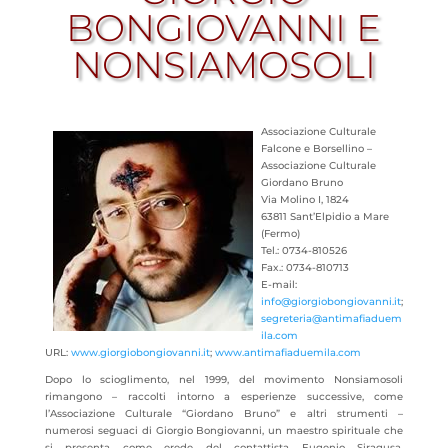
BONGIOVANNI E
NONSIAMOSOLI
Associazione Culturale
Falcone e Borsellino –
Associazione Culturale
Giordano Bruno
Via Molino I, 1824
63811 Sant’Elpidio a Mare
(Fermo)
Tel.: 0734-810526
Fax.: 0734-810713
E-mail:
info@giorgiobongiovanni.it
;
segreteria@antimafiaduem
ila.com
URL:
www.giorgiobongiovanni.it
;
www.antimafiaduemila.com
Dopo lo scioglimento, nel 1999, del movimento Nonsiamosoli
rimangono – raccolti intorno a esperienze successive, come
l’Associazione Culturale “Giordano Bruno” e altri strumenti –
numerosi seguaci di Giorgio Bongiovanni, un maestro spirituale che
si presenta come erede del contattista Eugenio Siragusa.