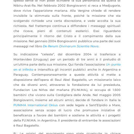
spesso sente di non poter scindere la sua personalità da quella di
Nibiru-Arat-Ra. Nel febbraio 2002 Bongiovanni si reca a Medjugorie,
dove rivive l’apparizione mariana. Alla Vergine chiede di rendere
invisibile la stimmata sulla fronte, poiché la missione che sta
svolgendo richiede una certa discrezione, e vede accolta la sua
richiesta. Nel frattempo continua a diffondere i messaggi spirituali
che riceve, pieni di contenuti esoterici. Essi riguardano
principalmente il ritorno del Cristo e il compimento della sua
missione. Nel gennaio 2004 Bongiovanni pubblica una parte dei suoi
messaggi nel libro
De Rerum Divinarum Scientia Nova
.
Su indicazione “celeste”, dal dicembre 2004 si trasferisce a
Montevideo (Uruguay) per un periodo di tre anni: è il preludio di
un’ultima parte della sua missione. Qui fonda l’associazione
Un punto
en el infinito
e intensifica gli incontri pubblici anche in Argentina e
Paraguay. Contemporaneamente a queste attività si mette a
disposizione dell’opera di Raul Abel Bagatello, un missionario laico
che da diversi anni, attraverso la fondazione da lui presieduta,
Fundacion Los Niños del mañana (FU.NI.MA.), si occupa di 1.500
bambini che vivono sulla Cordigliera delle Ande. Nel maggio 2005
Bongiovanni, insieme ad alcuni amici, decide di fondare in Italia la
FUNIMA International Onlus
con sede legale a Sant’Elpidio a Mare,
associazione senza scopo di lucro che promuove iniziative di
beneficenza a favore dei bambini e sostiene le attività e i progetti
della FU.NI.MA. in Argentina. Il presidente di entrambe le associazioni
è Raul Bagatello.
B.: Le origini del movimento sono state ricostruite in chiave