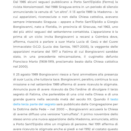
Dal 1985 alcuni seguaci pubblicano a Porto Sant’Elpidio (Fermo) la
rivista
Nonsiamosoli
. Nel 1988 Siragusa entra in un periodo di silenzio
annunciando la venuta di “un altro”. Il 13 aprile 1989 la Madonna – le
cui apparizioni, riconosciute o non dalla Chiesa cattolica, avevano
sempre interessato Siragusa – appare a Porto Sant’Elpidio a Giorgio
Bongiovanni, nato a Floridia, in provincia di Siracusa, nel 1963, uno
dei più attivi seguaci del settantenne contattista. L’apparizione è la
prima di un ciclo: invita Bongiovanni a recarsi a Coimbra dove,
afferma, riuscirà a parlare a suor Maria Lucia di Gesù e del Cuore
Immacolato O.C.D. (Lucia dos Santos, 1907-2005), la veggente delle
apparizioni mariane del 1917 a Fatima di cui Bongiovanni sarebbe
stato, in una precedente reincarnazione, il cuginetto defunto
Francisco Marto (1908-1919, proclamato beato dalla Chiesa cattolica
nel 2000).
Il 25 agosto 1989 Bongiovanni riesce a farsi ammettere alla presenza
di suor Lucia, che tuttavia tace. Bongiovanni, peraltro, continua la sua
missione e nel settembre 1989 afferma di avere ricevuto le stigmate.
Annuncia pure di avere ricevuto da Dio l’ordine di divulgare il terzo
segreto di Fatima, che parlerebbe di una crisi nella Chiesa e di una
grande guerra nella seconda metà del secolo XX. Quando il
testo
della terza parte del segreto
sarà pubblicato dalla Congregazione per
la Dottrina della Fede ‒ nel 2000 ‒, Bongiovanni accuserà la Chiesa
di averne diffuso una versione “camuffata”. Il primo novembre dello
stesso anno una nuova apparizione della Madonna, annunciata, attira
a Porto Sant’Elpidio oltre un migliaio di persone. Nel 1991 afferma di
avere ricevuto le stigmate anche ai piedi e nel 1992 al costato: questo