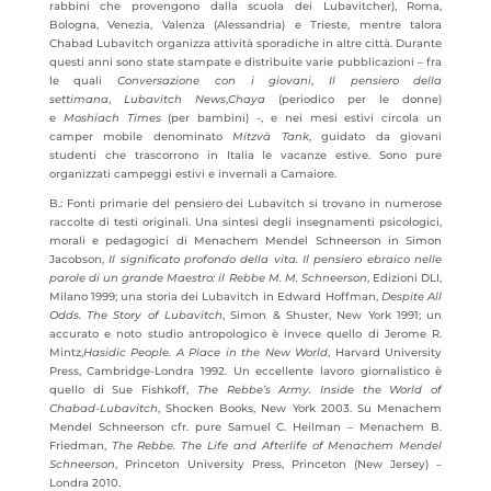
rabbini che provengono dalla scuola dei Lubavitcher), Roma,
Bologna, Venezia, Valenza (Alessandria) e Trieste, mentre talora
Chabad Lubavitch organizza attività sporadiche in altre città. Durante
questi anni sono state stampate e distribuite varie pubblicazioni – fra
le quali
Conversazione con i giovani
,
Il pensiero della
settimana
,
Lubavitch News
,
Chaya
(periodico per le donne)
e
Moshiach Times
(per bambini) -, e nei mesi estivi circola un
camper mobile denominato
Mitzvà Tank
, guidato da giovani
studenti che trascorrono in Italia le vacanze estive. Sono pure
organizzati campeggi estivi e invernali a Camaiore.
B.: Fonti primarie del pensiero dei Lubavitch si trovano in numerose
raccolte di testi originali. Una sintesi degli insegnamenti psicologici,
morali e pedagogici di Menachem Mendel Schneerson in Simon
Jacobson,
Il significato profondo della vita. Il pensiero ebraico nelle
parole di un grande Maestro: il Rebbe M. M. Schneerson
, Edizioni DLI,
Milano 1999; una storia dei Lubavitch in Edward Hoffman,
Despite All
Odds. The Story of Lubavitch
, Simon & Shuster, New York 1991; un
accurato e noto studio antropologico è invece quello di Jerome R.
Mintz,
Hasidic People.
A Place in the New World
, Harvard University
Press, Cambridge-Londra 1992. Un eccellente lavoro giornalistico è
quello di Sue Fishkoff,
The Rebbe’s Army.
Inside the World of
Chabad-Lubavitch
, Shocken Books, New York 2003. Su Menachem
Mendel Schneerson cfr. pure Samuel C. Heilman – Menachem B.
Friedman,
The Rebbe. The Life and Afterlife of Menachem Mendel
Schneerson
, Princeton University Press, Princeton (New Jersey) –
Londra 2010.