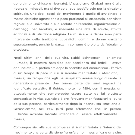
generalmente chiuse e riservate). L’hassidismo Chabad non è alla
ricerca di miracoli, ma si rivolge al suo
tzaddiq
solo per la direzione
spirituale. Uno degli scopi del movimento è quello di avvicinare le
masse ebraiche agnostiche o poco praticanti all’ortodossia, con visite
regolari alle università e alle reclute nell’esercito, organizzazione di
campeggi per bambini, e mediante una rete di scuole, attività
editoriali e di istruzione religiosa. La musica e la danza sono parte
integrante della tradizione Lubavitch: uomini e donne danzano
separatamente, perché la danza in comune è proibita dall’ebraismo
ortodosso.
Negli ultimi anni della sua vita, Rabbi Schneerson – chiamato
il
Rebbe
, il maestro hassidico per eccellenza dai fedeli – aveva
annunciato – in particolare dopo la sconfitta del comunismo – l’arrivo
di un tempo di pace in cui si sarebbe manifestato il
Moshiach
, il
messia; un tempo che egli ha auspicato avesse luogo durante la
generazione presente. Una buona parte dei suoi seguaci ha
identificato senz’altro il
Rebbe
, morto nel 1994, con il messia; un
atteggiamento che sembrerebbe essere stato da lui piuttosto
scoraggiato in vita, quando già proliferavano manifestazioni di culto
della sua persona, particolarmente dopo la riconquista israeliana di
Gerusalemme, nel 1967 (altri però affermano che, in privato,
il
Rebbe
avrebbe lasciato intendere di essere effettivamente il
messia).
Comunque sia, alla sua scomparsa si è manifestata all’interno del
movimento una certa divisione fra un’ala non messianica e una che,