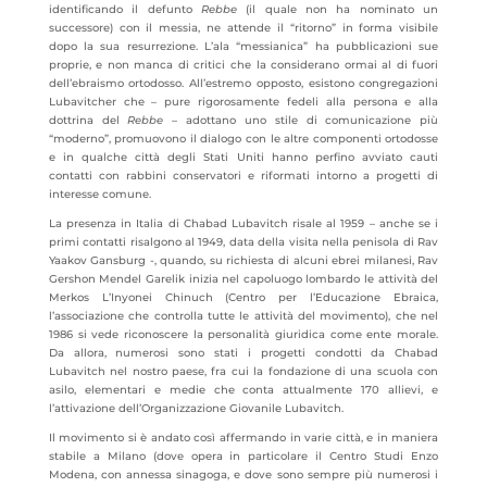
identificando il defunto
Rebbe
(il quale non ha nominato un
successore) con il messia, ne attende il “ritorno” in forma visibile
dopo la sua resurrezione. L’ala “messianica” ha pubblicazioni sue
proprie, e non manca di critici che la considerano ormai al di fuori
dell’ebraismo ortodosso. All’estremo opposto, esistono congregazioni
Lubavitcher che – pure rigorosamente fedeli alla persona e alla
dottrina del
Rebbe
– adottano uno stile di comunicazione più
“moderno”, promuovono il dialogo con le altre componenti ortodosse
e in qualche città degli Stati Uniti hanno perfino avviato cauti
contatti con rabbini conservatori e riformati intorno a progetti di
interesse comune.
La presenza in Italia di Chabad Lubavitch risale al 1959 – anche se i
primi contatti risalgono al 1949, data della visita nella penisola di Rav
Yaakov Gansburg -, quando, su richiesta di alcuni ebrei milanesi, Rav
Gershon Mendel Garelik inizia nel capoluogo lombardo le attività del
Merkos L’Inyonei Chinuch (Centro per l’Educazione Ebraica,
l’associazione che controlla tutte le attività del movimento), che nel
1986 si vede riconoscere la personalità giuridica come ente morale.
Da allora, numerosi sono stati i progetti condotti da Chabad
Lubavitch nel nostro paese, fra cui la fondazione di una scuola con
asilo, elementari e medie che conta attualmente 170 allievi, e
l’attivazione dell’Organizzazione Giovanile Lubavitch.
Il movimento si è andato così affermando in varie città, e in maniera
stabile a Milano (dove opera in particolare il Centro Studi Enzo
Modena, con annessa sinagoga, e dove sono sempre più numerosi i