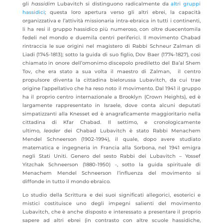
gli
hassidim
Lubavitch si distinguono radicalmente da
altri gruppi
hassidici
; questa loro apertura verso gli altri ebrei, la capacità
organizzativa e l’attività missionaria intra-ebraica in tutti i continenti,
li ha resi il gruppo
hassidico più numeroso, con oltre duecentomila
fedeli nel mondo e duemila centri periferici. Il movimento Chabad
rintraccia le sue origini nel magistero di Rabbi Schneur Zalman di
Liadi (1745-1813); sotto la guida di suo figlio, Dov Baer (1774-1827), così
chiamato in onore dell’omonimo discepolo prediletto del Ba’al Shem
Tov, che era stato a sua volta il maestro di Zalman, il centro
propulsore diventa la cittadina bielorussa Lubavitch, da cui trae
origine l’appellativo che ha reso noto il movimento. Dal 1941 il gruppo
ha il proprio centro internazionale a Brooklyn (Crown Heights), ed è
largamente rappresentato in Israele, dove conta alcuni deputati
simpatizzanti alla Knesset ed è anagraficamente maggioritario nella
cittadina di Kfar Chabad. Il settimo, e cronologicamente
ultimo,
leader
dei Chabad Lubavitch è stato Rabbi Menachem
Mendel Schneerson (1902-1994), il quale, dopo avere studiato
matematica e ingegneria in Francia alla Sorbona, nel 1941 emigra
negli Stati Uniti. Genero del sesto Rabbi dei Lubavitch – Yossef
Yitzchak Schneerson (1880-1950) -, sotto la guida spirituale di
Menachem Mendel Schneerson l’influenza del movimento si
diffonde in tutto il mondo ebraico.
Lo studio della Scrittura e dei suoi significati allegorici, esoterici e
mistici costituisce uno degli impegni salienti del movimento
Lubavitch, che è anche disposto e interessato a presentare il proprio
sapere ad altri ebrei (in contrasto con altre scuole hassidiche,