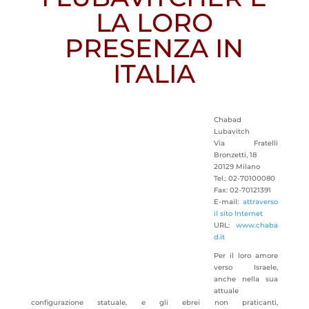
LA LORO
PRESENZA IN
ITALIA
Chabad
Lubavitch
Via Fratelli
Bronzetti, 18
20129 Milano
Tel.: 02-70100080
Fax: 02-70121391
E-mail:
attraverso
il sito Internet
URL:
www.chaba
d.it
Per il loro amore
verso Israele,
anche nella sua
attuale
configurazione statuale, e gli ebrei non praticanti,