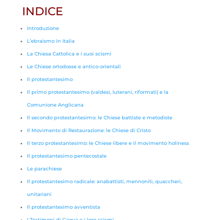
INDICE
Introduzione
L’ebraismo in Italia
La Chiesa Cattolica e i suoi scismi
Le Chiese ortodosse e antico-orientali
Il protestantesimo
Il primo protestantesimo (valdesi, luterani, riformati) e la
Comunione Anglicana
Il secondo protestantesimo: le Chiese battiste e metodiste
Il Movimento di Restaurazione: le Chiese di Cristo
Il terzo protestantesimo: le Chiese libere e il movimento holiness
Il protestantesimo pentecostale
Le parachiese
Il protestantesimo radicale: anabattisti, mennoniti, quaccheri,
unitariani
Il protestantesimo avventista
I Testimoni di Geova e i loro scismi