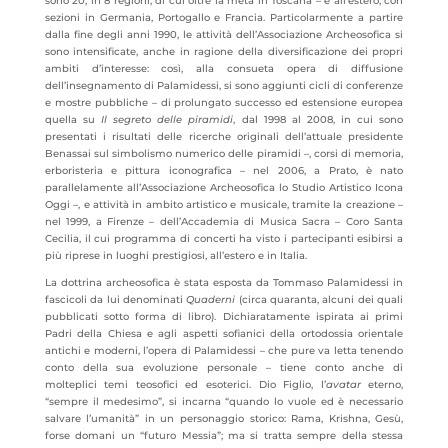
sono 20, in 8 regioni, di cui oltre la metà in Toscana – e all’estero, con
sezioni in Germania, Portogallo e Francia. Particolarmente a partire
dalla fine degli anni 1990, le attività dell’Associazione Archeosofica si
sono intensificate, anche in ragione della diversificazione dei propri
ambiti d’interesse: così, alla consueta opera di diffusione
dell’insegnamento di Palamidessi, si sono aggiunti cicli di conferenze
e mostre pubbliche – di prolungato successo ed estensione europea
quella su
Il segreto delle piramidi
, dal 1998 al 2008, in cui sono
presentati i risultati delle ricerche originali dell’attuale presidente
Benassai sul simbolismo numerico delle piramidi –, corsi di memoria,
erboristeria e pittura iconografica – nel 2006, a Prato, è nato
parallelamente all’Associazione Archeosofica lo Studio Artistico Icona
Oggi –, e attività in ambito artistico e musicale, tramite la creazione –
nel 1999, a Firenze – dell’Accademia di Musica Sacra – Coro Santa
Cecilia, il cui programma di concerti ha visto i partecipanti esibirsi a
più riprese in luoghi prestigiosi, all’estero e in Italia.
La dottrina archeosofica è stata esposta da Tommaso Palamidessi in
fascicoli da lui denominati
Quaderni
(circa quaranta, alcuni dei quali
pubblicati sotto forma di libro). Dichiaratamente ispirata ai primi
Padri della Chiesa e agli aspetti sofianici della ortodossia orientale
antichi e moderni, l’opera di Palamidessi – che pure va letta tenendo
conto della sua evoluzione personale – tiene conto anche di
molteplici temi teosofici ed esoterici. Dio Figlio, l’
avatar
eterno,
“sempre il medesimo”, si incarna “quando lo vuole ed è necessario
salvare l’umanità” in un personaggio storico: Rama, Krishna, Gesù,
forse domani un “futuro Messia”; ma si tratta sempre della stessa