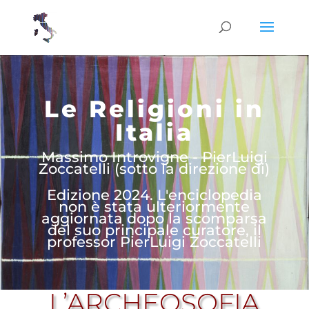
Le Religioni in
Italia
Massimo Introvigne - PierLuigi
Zoccatelli (sotto la direzione di)
Edizione 2024. L'enciclopedia
non è stata ulteriormente
aggiornata dopo la scomparsa
del suo principale curatore, il
professor PierLuigi Zoccatelli
L’ARCHEOSOFIA