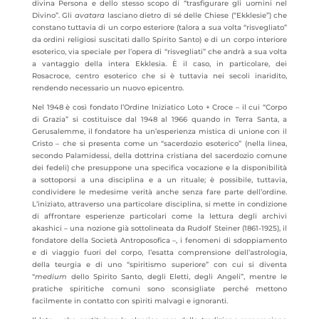
divina Persona e dello stesso scopo di “trasfigurare gli uomini nel
Divino”. Gli
avatara
lasciano dietro di sé delle Chiese (“Ekklesie”) che
constano tuttavia di un corpo esteriore (talora a sua volta “risvegliato”
da ordini religiosi suscitati dallo Spirito Santo) e di un corpo interiore
esoterico, via speciale per l’opera di “risvegliati” che andrà a sua volta
a vantaggio della intera Ekklesia. È il caso, in particolare, dei
Rosacroce, centro esoterico che si è tuttavia nei secoli inaridito,
rendendo necessario un nuovo epicentro.
Nel 1948 è così fondato l’Ordine Iniziatico Loto + Croce – il cui “Corpo
di Grazia” si costituisce dal 1948 al 1966 quando in Terra Santa, a
Gerusalemme, il fondatore ha un’esperienza mistica di unione con il
Cristo – che si presenta come un “sacerdozio esoterico” (nella linea,
secondo Palamidessi, della dottrina cristiana del sacerdozio comune
dei fedeli) che presuppone una specifica vocazione e la disponibilità
a sottoporsi a una disciplina e a un rituale; è possibile, tuttavia,
condividere le medesime verità anche senza fare parte dell’ordine.
L’iniziato, attraverso una particolare disciplina, si mette in condizione
di affrontare esperienze particolari come la lettura degli archivi
akashici – una nozione già sottolineata da Rudolf Steiner (1861-1925), il
fondatore della Società Antroposofica –, i fenomeni di sdoppiamento
e di viaggio fuori del corpo, l’esatta comprensione dell’astrologia,
della teurgia e di uno “spiritismo superiore” con cui si diventa
“
medium
dello Spirito Santo, degli Eletti, degli Angeli”, mentre le
pratiche spiritiche comuni sono sconsigliate perché mettono
facilmente in contatto con spiriti malvagi e ignoranti.