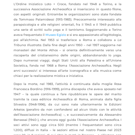
L’Ordine Iniziatico Loto + Croce, fondato nel 1948 a Torino, e la
successiva Associazione Archeosofica si inseriscono in questo filone,
con aspetti originali. Entrambe le organizzazioni sono state fondate
da Tommaso Palamidessi (1915-1983). Precocemente interessato alla
parapsicologia e alle religioni orientali, fra il 1945 e il 1949 pubblica
una serie di scritti sullo yoga e il tantrismo. Soggiornando a Torino
aveva frequentato il
Museo Egizio
e si era appassionato all’egittologia,
poi all’alchimia. Nel 1953 si trasferisce a Roma e collabora a
La
Tribuna Illustrata
. Dalla fine degli anni 1950 – nel 1957 soggiorna nei
monasteri del Monte Athos – si orienta definitivamente verso una
riscoperta del cristianesimo delle origini, abbandonando lo yoga.
Dopo numerosi viaggi, dagli Stati Uniti alla Palestina e all’Unione
Sovietica, fonda nel 1968 a Roma l’Associazione Archeosofica. Negli
anni successivi si interessa all’arte iconografica e alla musica come
chiavi per la realizzazione mistica e iniziatica.
Dopo la morte, nel 1983, l’attività è continuata dalla moglie Rosa
Francesca Bordino (1916-1999), prima discepola che aveva sposato nel
1947 – la quale continua a fare ripubblicare le opere del marito
tramite la casa editrice Archeosofica di Roma, animata dalla figlia
Silvestra (1948-1996), da cui sono nate ulteriormente le Edizioni
Arkeios (peraltro da non confondersi ad alcun titolo con le attività
dell’Associazione Archeosofica) –, e successivamente da Alessandro
Benassai (1940-), che ancora oggi guida l’Associazione Archeosofica. I
soci attivi sono oggi circa 500 (mentre i frequentatori sono circa
1.200), diffusi in Italia – le sezioni attive nel nostro Paese nel 2023