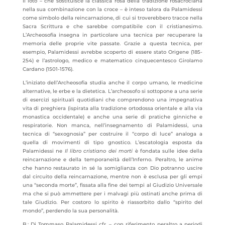
Il loto – che sostituisce la classica rosa della tradizione rosacrociana
nella sua combinazione con la croce – è inteso talora da Palamidessi
come simbolo della reincarnazione, di cui si troverebbero tracce nella
Sacra Scrittura e che sarebbe compatibile con il cristianesimo.
L’Archeosofia insegna in particolare una tecnica per recuperare la
memoria delle proprie vite passate. Grazie a questa tecnica, per
esempio, Palamidessi avrebbe scoperto di essere stato Origene (185-
254) e l’astrologo, medico e matematico cinquecentesco Girolamo
Cardano (1501-1576).
L’iniziato dell’Archeosofia studia anche il corpo umano, le medicine
alternative, le erbe e la dietetica. L’archeosofo si sottopone a una serie
di esercizi spirituali quotidiani che comprendono una impegnativa
vita di preghiera (ispirata alla tradizione ortodossa orientale e alla via
monastica occidentale) e anche una serie di pratiche ginniche e
respiratorie. Non manca, nell’insegnamento di Palamidessi, una
tecnica di “sexognosia” per costruire il “corpo di luce” analoga a
quella di movimenti di tipo gnostico. L’escatologia esposta da
Palamidessi ne
Il libro cristiano dei morti
è fondata sulle idee della
reincarnazione e della temporaneità dell’Inferno. Peraltro, le anime
che hanno restaurato in sé la somiglianza con Dio potranno uscire
dal circuito della reincarnazione, mentre non è esclusa per gli empi
una “seconda morte”, fissata alla fine dei tempi al Giudizio Universale
ma che si può ammettere per i malvagi più ostinati anche prima di
tale Giudizio. Per costoro lo spirito è riassorbito dallo “spirito del
mondo”, perdendo la sua personalità.
B.: Di Tommaso Palamidessi cfr. – con riferimento peraltro a periodi