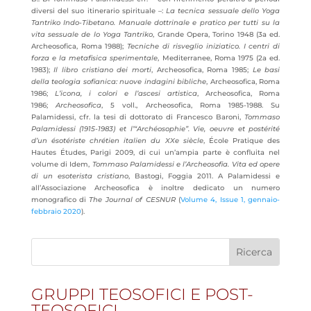
diversi del suo itinerario spirituale –:
La tecnica sessuale dello Yoga
Tantriko Indo-Tibetano. Manuale dottrinale e pratico per tutti su la
vita sessuale de lo Yoga Tantriko
, Grande Opera, Torino 1948 (3a ed.
Archeosofica, Roma 1988);
Tecniche di risveglio iniziatico. I centri di
forza e la metafisica sperimentale
, Mediterranee, Roma 1975 (2a ed.
1983);
Il libro cristiano dei morti
, Archeosofica, Roma 1985;
Le basi
della teologia sofianica: nuove indagini bibliche
, Archeosofica, Roma
1986;
L’icona, i colori e l’ascesi artistica
, Archeosofica, Roma
1986;
Archeosofica
, 5 voll., Archeosofica, Roma 1985-1988. Su
Palamidessi, cfr. la tesi di dottorato di Francesco Baroni,
Tommaso
Palamidessi (1915-1983) et l’“Archéosophie”. Vie, oeuvre et postérité
d’un ésotériste chrétien italien du XXe siècle
, École Pratique des
Hautes Études, Parigi 2009, di cui un’ampia parte è confluita nel
volume di Idem,
Tommaso Palamidessi e l’Archeosofia. Vita ed opere
di un esoterista cristiano
, Bastogi, Foggia 2011. A Palamidessi e
all’Associazione Archeosofica è inoltre dedicato un numero
monografico di
The Journal of CESNUR
(
Volume 4, Issue 1, gennaio-
febbraio 2020
).
GRUPPI TEOSOFICI E POST-
TEOSOFICI