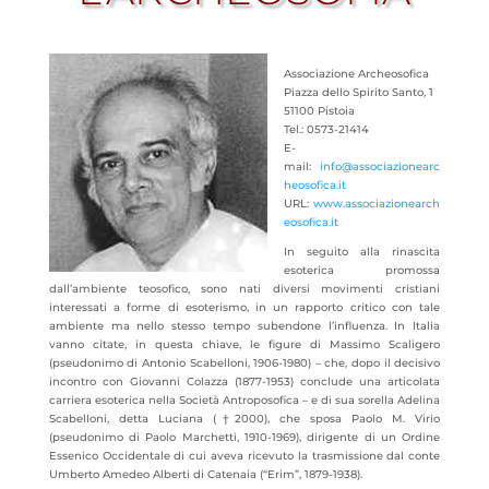
Associazione Archeosofica
Piazza dello Spirito Santo, 1
51100 Pistoia
Tel.: 0573-21414
E-
mail:
info@associazionearc
heosofica.it
URL:
www.associazionearch
eosofica.it
In seguito alla rinascita
esoterica promossa
dall’ambiente teosofico, sono nati diversi movimenti cristiani
interessati a forme di esoterismo, in un rapporto critico con tale
ambiente ma nello stesso tempo
subendone l’influenza. In Italia
vanno citate, in questa chiave, le figure di Massimo Scaligero
(pseudonimo di Antonio Scabelloni, 1906-1980) – che, dopo il decisivo
incontro con Giovanni Colazza (1877-1953) conclude una articolata
carriera esoterica nella Società Antroposofica – e di sua sorella Adelina
Scabelloni, detta Luciana (†2000), che sposa Paolo M. Virio
(pseudonimo di Paolo Marchetti, 1910-1969), dirigente di un Ordine
Essenico Occidentale di cui aveva ricevuto la trasmissione dal conte
Umberto Amedeo Alberti di Catenaia (“Erim”, 1879-1938).