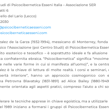
udi di Psicocibernetica Esseni Italia – Associazione SER
tti 6
llo del Lario (Lecco)
82030
@psicociberneticaesseni.com
icociberneticaesseni.com
alez de la Garza (1932-1994), messicano di Monterrey, fonda
ico l’Associazione (poi Centro Studi) di Psicocibernetica Esseni
o esoterico e teosofico – è soprattutto ideale e fa allusione 
ntica confraternita ebraica. “Psicocibernetica” significa “movim
nelle varie forme in cui si manifesta all’uomo)”, e la centra
z è la chiave di lettura di molte realtà. I corsi e seminari,
ertà interiore”, hanno un approccio cosmogonico con e
 Petrovna Blavatsky (1831-1891) ad Alice Bailey (1880-1949
te orientata agli aspetti pratici, compreso l’aiuto a chi so
re le tecniche apprese in chiave egoistica, ma a utilizzarle
el 1989 iniziano a formarsi i gruppi di Psicocibernetica Essen