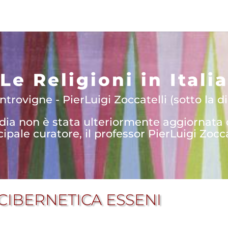
Le Religioni in Italia
trovigne - PierLuigi Zoccatelli (sotto la di
edia non è stata ulteriormente aggiornata
cipale curatore, il professor PierLuigi Zocca
CIBERNETICA ESSENI