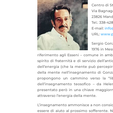
Centro di St
Via Bagnaga
23826 Mande
Tel.: 338-42
E-mail:
info
URL:
www.ps
Sergio Gonz
1976 in Mess
riferimento agli Esseni – comune in ambit
spirito di fraternità e di servizio dell’a
dell’energia (che la mente può percepire 
della mente nell’insegnamento di Gonzale
propongono un cammino verso la “lib
dell’insegnamento teosofico – da Helena
presentato però in una chiave maggiormen
attraverso l’energia della mente.
L’insegnamento ammonisce a non considera
essere di aiuto al prossimo sofferente. N