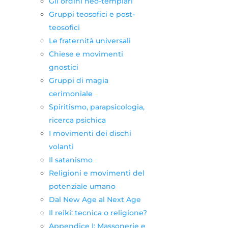
Gli ordini neo-templari
Gruppi teosofici e post-
teosofici
Le fraternità universali
Chiese e movimenti
gnostici
Gruppi di magia
cerimoniale
Spiritismo, parapsicologia,
ricerca psichica
I movimenti dei dischi
volanti
Il satanismo
Religioni e movimenti del
potenziale umano
Dal New Age al Next Age
Il reiki: tecnica o religione?
Appendice I: Massonerie e