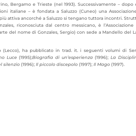
orino, Bergamo e Trieste (nel 1993). Successivamente – dopo
ioni italiane – è fondata a Saluzzo (Cuneo) una Associazion
più attiva ancorché a Saluzzo si tengano tuttora incontri. Strut
Gonzales, riconosciuta dal centro messicano, è l’Associazione
rte del nome di Gonzales, Sergio) con sede a Mandello del L
o (Lecco), ha pubblicato in trad. it. i seguenti volumi di Se
omo Luce
(1995);
Biografia di un’esperienza
(1996);
La Discipl
 silenzio
(1996);
Il piccolo discepolo
(1997);
Il Mago
(1997).