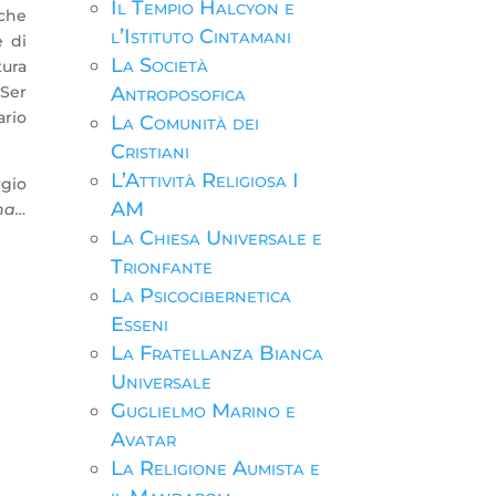
Il Tempio Halcyon e
 che
l’Istituto Cintamani
e di
La Società
tura
 Ser
Antroposofica
ario
La Comunità dei
Cristiani
L’Attività Religiosa I
rgio
AM
ina…
La Chiesa Universale e
Trionfante
La Psicocibernetica
Esseni
La Fratellanza Bianca
Universale
Guglielmo Marino e
Avatar
La Religione Aumista e