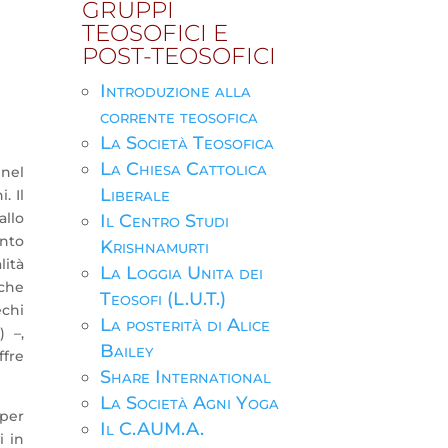
GRUPPI
TEOSOFICI E
POST-TEOSOFICI
Introduzione alla
corrente teosofica
La Società Teosofica
La Chiesa Cattolica
 nel
Liberale
. Il
allo
Il Centro Studi
ento
Krishnamurti
lità
La Loggia Unita dei
 che
Teosofi (L.U.T.)
chi
La posterità di Alice
) –,
Bailey
ffre
Share International
La Società Agni Yoga
 per
Il C.AUM.A.
i in