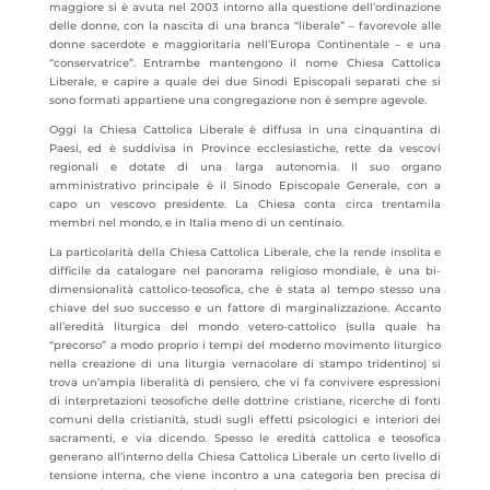
maggiore si è avuta nel 2003 intorno alla questione dell’ordinazione
delle donne, con la nascita di una branca “liberale” – favorevole alle
donne sacerdote e maggioritaria nell’Europa Continentale – e una
“conservatrice”. Entrambe mantengono il nome Chiesa Cattolica
Liberale, e capire a quale dei due Sinodi Episcopali separati che si
sono formati appartiene una congregazione non è sempre agevole.
Oggi la Chiesa Cattolica Liberale è diffusa in una cinquantina di
Paesi, ed è suddivisa in Province ecclesiastiche, rette da vescovi
regionali e dotate di una larga autonomia. Il suo organo
amministrativo principale è il Sinodo Episcopale Generale, con a
capo un vescovo presidente. La Chiesa conta circa trentamila
membri nel mondo, e in Italia meno di un centinaio.
La particolarità della Chiesa Cattolica Liberale, che la rende insolita e
difficile da catalogare nel panorama religioso mondiale, è una bi-
dimensionalità cattolico-teosofica, che è stata al tempo stesso una
chiave del suo successo e un fattore di marginalizzazione. Accanto
all’eredità liturgica del mondo vetero-cattolico (sulla quale ha
“precorso” a modo proprio i tempi del moderno movimento liturgico
nella creazione di una liturgia vernacolare di stampo tridentino) si
trova un’ampia liberalità di pensiero, che vi fa convivere espressioni
di interpretazioni teosofiche delle dottrine cristiane, ricerche di fonti
comuni della cristianità, studi sugli effetti psicologici e interiori dei
sacramenti, e via dicendo. Spesso le eredità cattolica e teosofica
generano all’interno della Chiesa Cattolica Liberale un certo livello di
tensione interna, che viene incontro a una categoria ben precisa di