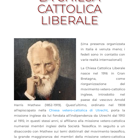
CATTOLICA
LIBERALE
(Una presenza organizzata
in Italia è venuta meno; i
fedeli sono in contatto con
varie realtà internazionali)
La Chiesa Cattolica Liberale
nasce nel 1916 in Gran
Bretagna, come
riorganizzazione del
movimento vetero-cattolico
inglese, introdotto nel
paese dal vescovo Arnold
Harris Mathew (1852-1919). Quest’ultimo, ordinato nel 1908
all’episcopato nella
Chiesa vetero-cattolica di Utrecht
, porta la
missione inglese da lui fondata all’indipendenza da Utrecht dal 1910
al 1915; in questi stessi anni, si affiliano alla missione vetero-cattolica
numerosi membri inglesi della Società Teosofica. In seguito a un
disaccordo
con Mathew sui temi dottrinali del movimento teosofico,
la grande maggioranza dei membri della missione vetero-cattolica