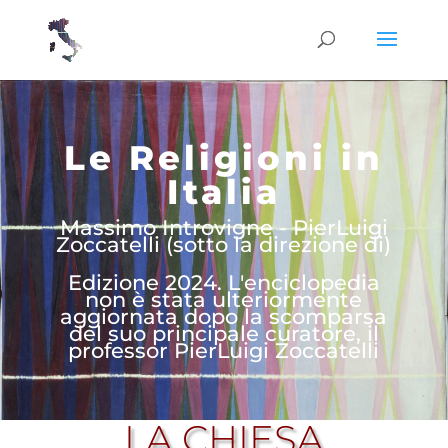
Le Religioni in
Italia
Massimo Introvigne - PierLuigi
Zoccatelli (sotto la direzione di)
Edizione 2024. L'enciclopedia
non è stata ulteriormente
aggiornata dopo la scomparsa
del suo principale curatore, il
professor PierLuigi Zoccatelli
LA CHIESA