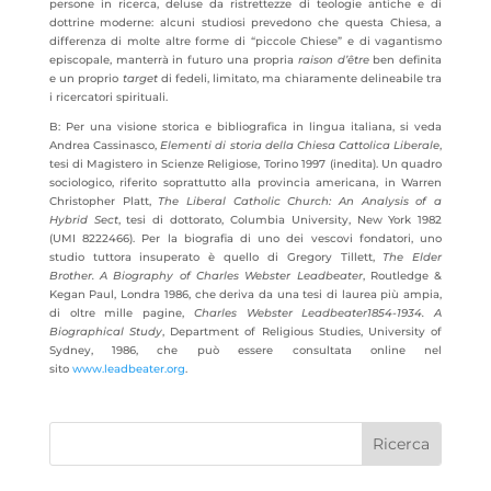
persone in ricerca, deluse da ristrettezze di teologie antiche e di
dottrine moderne: alcuni studiosi prevedono che questa Chiesa, a
differenza di molte altre forme di “piccole Chiese” e di vagantismo
episcopale, manterrà in futuro una propria
raison d’être
ben definita
e un proprio
target
di fedeli, limitato, ma chiaramente delineabile tra
i ricercatori spirituali.
B: Per una visione storica e bibliografica in lingua italiana, si veda
Andrea Cassinasco,
Elementi di storia della Chiesa Cattolica Liberale
,
tesi di Magistero in Scienze Religiose, Torino 1997 (inedita). Un quadro
sociologico, riferito soprattutto alla provincia americana, in Warren
Christopher Platt,
The Liberal Catholic Church: An Analysis of a
Hybrid Sect
, tesi di dottorato, Columbia University, New York 1982
(UMI 8222466). Per la biografia di uno dei vescovi fondatori, uno
studio tuttora insuperato è quello di Gregory Tillett,
The Elder
Brother.
A Biography of Charles Webster Leadbeater
, Routledge &
Kegan Paul, Londra 1986, che deriva da una tesi di laurea più ampia,
di oltre mille pagine,
Charles Webster Leadbeater1854-1934. A
Biographical Study
, Department of Religious Studies, University of
Sydney, 1986, che può essere consultata online nel
sito
www.leadbeater.org
.