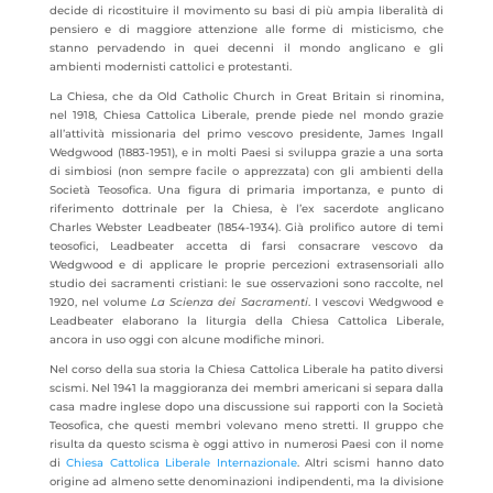
decide di ricostituire il movimento su basi di più ampia liberalità di
pensiero e di maggiore attenzione alle forme di misticismo, che
stanno pervadendo in quei decenni il mondo anglicano e gli
ambienti modernisti cattolici e protestanti.
La Chiesa, che da Old Catholic Church in Great Britain si rinomina,
nel 1918, Chiesa Cattolica Liberale, prende piede nel mondo grazie
all’attività missionaria del primo vescovo presidente, James Ingall
Wedgwood (1883-1951), e in molti Paesi si sviluppa grazie a una sorta
di simbiosi (non sempre facile o apprezzata) con gli ambienti della
Società Teosofica. Una figura di primaria importanza, e punto di
riferimento dottrinale per la Chiesa, è l’ex sacerdote anglicano
Charles Webster Leadbeater (1854-1934). Già prolifico autore di temi
teosofici, Leadbeater accetta di farsi consacrare vescovo da
Wedgwood e di applicare le proprie percezioni extrasensoriali allo
studio dei sacramenti cristiani: le sue osservazioni sono raccolte, nel
1920, nel volume
La Scienza dei Sacramenti
. I vescovi Wedgwood e
Leadbeater elaborano la liturgia della Chiesa Cattolica Liberale,
ancora in uso oggi con alcune modifiche minori.
Nel corso della sua storia la Chiesa Cattolica Liberale ha patito diversi
scismi. Nel 1941 la maggioranza dei membri americani si separa dalla
casa madre inglese dopo una discussione sui rapporti con la Società
Teosofica, che questi membri volevano meno stretti. Il gruppo che
risulta da questo scisma è oggi attivo in numerosi Paesi con il nome
di
Chiesa Cattolica Liberale Internazionale
. Altri scismi hanno dato
origine ad almeno sette denominazioni indipendenti, ma la divisione