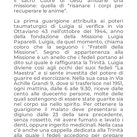
il sacro Cuore di Gesù affidarle una
missione: quella di “risanare i corpi per
recuperare le anime”.
La prima guarigione attribuita ai poteri
taumaturgici di Luigia si verifica in via
Ottaviano 43 nell’ottobre del 1944, anno
della fondazione della Missione Luigia
Paparelli. Luigia, da quel momento, chiama
coloro che la seguono i “Fratelli della
Missione”. Segno di appartenenza alla
Missione è un anello che i fedeli portano al
dito sul quale è raffigurata la Trinità. Luigia
diviene così agli occhi dei suoi fedeli “La
Maestra” e si sente investita del potere di
guarire ed esorcizzare. Nella sua casa in Via
Achille Grandi 9, dove si trasferisce nel 1951,
ogni mattina, dalle 6 alle 9.30, riceve dalle
cento alle duecento persone, molte delle
quali sostengono di essere state guarite sia
nel corpo sia nello spirito. Per ottenere la
guarigione il malato deve presentarsi a
digiuno dalle 23 della sera precedente,
senza rossetto, né avere fumato e lavato i
denti, oppure ingerito medicinali. Nella casa
c’è anche una cappella dedicata alla Trinità
alla quale i fedeli accedono per pregare