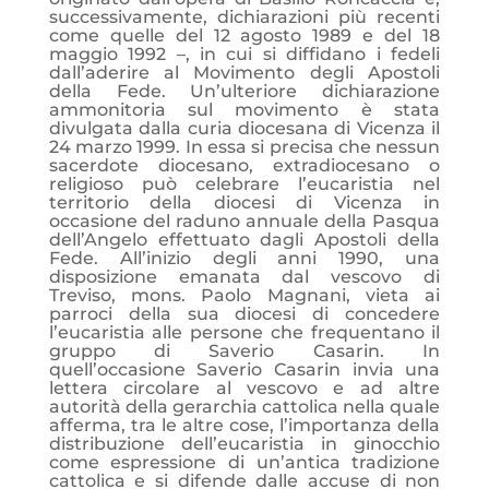
successivamente, dichiarazioni più recenti
come quelle del 12 agosto 1989 e del 18
maggio 1992 –, in cui si diffidano i fedeli
dall’aderire al Movimento degli Apostoli
della Fede. Un’ulteriore dichiarazione
ammonitoria sul movimento è stata
divulgata dalla curia diocesana di Vicenza il
24 marzo 1999. In essa si precisa che nessun
sacerdote diocesano, extradiocesano o
religioso può celebrare l’eucaristia nel
territorio della diocesi di Vicenza in
occasione del raduno annuale della Pasqua
dell’Angelo effettuato dagli Apostoli della
Fede. All’inizio degli anni 1990, una
disposizione emanata dal vescovo di
Treviso, mons. Paolo Magnani, vieta ai
parroci della sua diocesi di concedere
l’eucaristia alle persone che frequentano il
gruppo di Saverio Casarin. In
quell’occasione Saverio Casarin invia una
lettera circolare al vescovo e ad altre
autorità della gerarchia cattolica nella quale
afferma, tra le altre cose, l’importanza della
distribuzione dell’eucaristia in ginocchio
come espressione di un’antica tradizione
cattolica e si difende dalle accuse di non