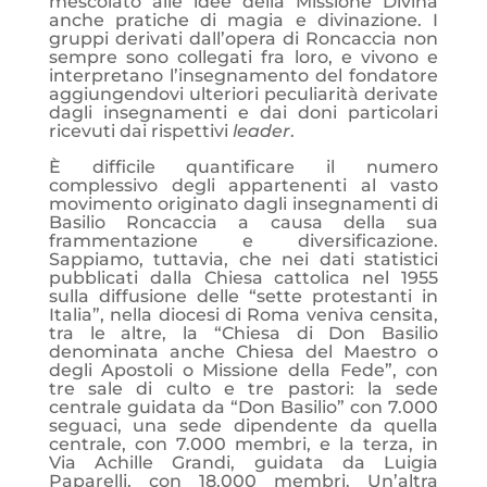
mescolato alle idee della Missione Divina
anche pratiche di magia e divinazione. I
gruppi derivati dall’opera di Roncaccia non
sempre sono collegati fra loro, e vivono e
interpretano l’insegnamento del fondatore
aggiungendovi ulteriori peculiarità derivate
dagli insegnamenti e dai doni particolari
ricevuti dai rispettivi
leader
.
È difficile quantificare il numero
complessivo degli appartenenti al vasto
movimento originato dagli insegnamenti di
Basilio Roncaccia a causa della sua
frammentazione e diversificazione.
Sappiamo, tuttavia, che nei dati statistici
pubblicati dalla Chiesa cattolica nel 1955
sulla diffusione delle “sette protestanti in
Italia”, nella diocesi di Roma veniva censita,
tra le altre, la “Chiesa di Don Basilio
denominata anche Chiesa del Maestro o
degli Apostoli o Missione della Fede”, con
tre sale di culto e tre pastori: la sede
centrale guidata da “Don Basilio” con 7.000
seguaci, una sede dipendente da quella
centrale, con 7.000 membri, e la terza, in
Via Achille Grandi, guidata da Luigia
Paparelli, con 18.000 membri. Un’altra