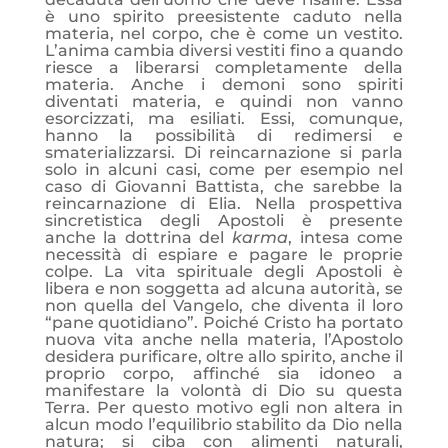
è uno spirito preesistente caduto nella
materia, nel corpo, che è come un vestito.
L’anima cambia diversi vestiti fino a quando
riesce a liberarsi completamente della
materia. Anche i demoni sono spiriti
diventati materia, e quindi non vanno
esorcizzati, ma esiliati. Essi, comunque,
hanno la possibilità di redimersi e
smaterializzarsi. Di reincarnazione si parla
solo in alcuni casi, come per esempio nel
caso di Giovanni Battista, che sarebbe la
reincarnazione di Elia. Nella prospettiva
sincretistica degli Apostoli è presente
anche la dottrina del
karma
, intesa come
necessità di espiare e pagare le proprie
colpe. La vita spirituale degli Apostoli è
libera e non soggetta ad alcuna autorità, se
non quella del Vangelo, che diventa il loro
“pane quotidiano”. Poiché Cristo ha portato
nuova vita anche nella materia, l’Apostolo
desidera purificare, oltre allo spirito, anche il
proprio corpo, affinché sia idoneo a
manifestare la volontà di Dio su questa
Terra. Per questo motivo egli non altera in
alcun modo l’equilibrio stabilito da Dio nella
natura; si ciba con alimenti naturali,