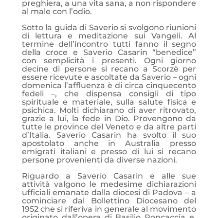
preghiera, a una vita sana, a non rispondere
al male con l’odio.
Sotto la guida di Saverio si svolgono riunioni
di lettura e meditazione sui Vangeli. Al
termine dell’incontro tutti fanno il segno
della croce e Saverio Casarin “benedice”
con semplicità i presenti. Ogni giorno
decine di persone si recano a Scorzè per
essere ricevute e ascoltate da Saverio – ogni
domenica l’affluenza è di circa cinquecento
fedeli –, che dispensa consigli di tipo
spirituale e materiale, sulla salute fisica e
psichica. Molti dichiarano di aver ritrovato,
grazie a lui, la fede in Dio. Provengono da
tutte le province del Veneto e da altre parti
d’Italia. Saverio Casarin ha svolto il suo
apostolato anche in Australia presso
emigrati italiani e presso di lui si recano
persone provenienti da diverse nazioni.
Riguardo a Saverio Casarin e alle sue
attività valgono le medesime dichiarazioni
ufficiali emanate dalla diocesi di Padova – a
cominciare dal Bollettino Diocesano del
1952 che si riferiva in generale al movimento
originato dall’opera di Basilio Roncaccia e,