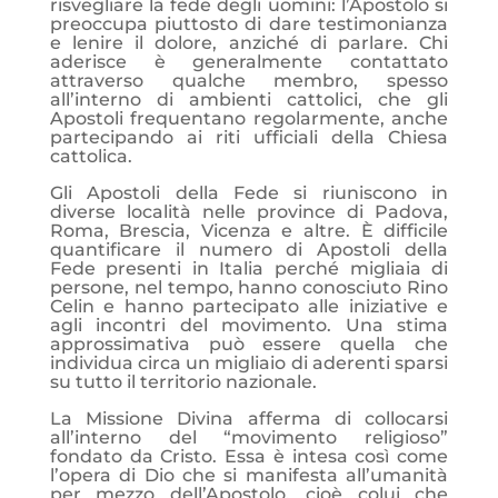
risvegliare la fede degli uomini: l’Apostolo si
preoccupa piuttosto di dare testimonianza
e lenire il dolore, anziché di parlare. Chi
aderisce è generalmente contattato
attraverso qualche membro, spesso
all’interno di ambienti cattolici, che gli
Apostoli frequentano regolarmente, anche
partecipando ai riti ufficiali della Chiesa
cattolica.
Gli Apostoli della Fede si riuniscono in
diverse località nelle province di Padova,
Roma, Brescia, Vicenza e altre. È difficile
quantificare il numero di Apostoli della
Fede presenti in Italia perché migliaia di
persone, nel tempo, hanno conosciuto Rino
Celin e hanno partecipato alle iniziative e
agli incontri del movimento. Una stima
approssimativa può essere quella che
individua circa un migliaio di aderenti sparsi
su tutto il territorio nazionale.
La Missione Divina afferma di collocarsi
all’interno del “movimento religioso”
fondato da Cristo. Essa è intesa così come
l’opera di Dio che si manifesta all’umanità
per mezzo dell’Apostolo, cioè colui che