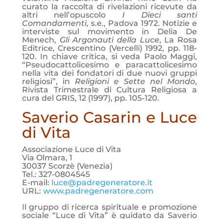
curato la raccolta di rivelazioni ricevute da
altri nell’opuscolo
I Dieci santi
Comandamenti
, s.e., Padova 1972. Notizie e
interviste sul movimento in Delia De
Menech,
Gli Argonauti della Luce
, La Rosa
Editrice, Crescentino (Vercelli) 1992, pp. 118-
120. In chiave critica, si veda Paolo Maggi,
“Pseudocattolicesimo e paracattolicesimo
nella vita dei fondatori di due nuovi gruppi
religiosi”, in
Religioni e Sette nel Mondo
,
Rivista Trimestrale di Cultura Religiosa a
cura del GRIS, 12 (1997), pp. 105-120.
Saverio Casarin e Luce
di Vita
Associazione Luce di Vita
Via Olmara, 1
30037 Scorzè (Venezia)
Tel.: 327-0804545
E-mail:
luce@padregeneratore.it
URL:
www.padregeneratore.com
Il gruppo di ricerca spirituale e promozione
sociale “Luce di Vita” è guidato da Saverio