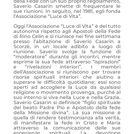
della Fede con un suo proprio regolamento,
Saverio Casarin smette di frequentare le
sue riunioni. In seguito, nel 1981, egli fonda
l’Associazione “Luce di Vita”.
Oggi l’Associazione “Luce di Vita” è del tutto
autonoma rispetto agli Apostoli della Fede
di Rino Celin e si riunisce nei fine settimana
presso l’abitazione di Saverio Casarin a
Scorzè, in un locale adibito a luogo di
riunione. Saverio svolge la funzione di
“moderatore” durante gli incontri, mentre
esprime la sua fede attraverso “ispirazioni”
e “rivelazioni interiori”. I membri
dell’Associazione si riuniscono per trovare
risorse spirituali interiori che aiutino a
superare le difficoltà quotidiane; essi sono
aperti ad accogliere la Luce da qualsiasi
religione o movimento provenga, purché al
suo interno si viva nella Luce e nella Grazia.
Saverio Casarin si definisce “figlio spirituale
del beato Padre Pio e Apostolo della fede
della Missione divina”. La sua missione è
quella di rendere testimonianza alla verità,
di manifestare la fede in Cristo e Maria
attraverso la comunicazione delle sue
esperienze spirituali. La devozione