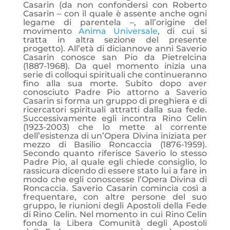
Casarin (da non confondersi con Roberto
Casarin – con il quale è assente anche ogni
legame di parentela –, all’origine del
movimento
Anima Universale
, di cui si
tratta in altra sezione del presente
progetto). All’età di diciannove anni Saverio
Casarin conosce san Pio da Pietrelcina
(1887-1968). Da quel momento inizia una
serie di colloqui spirituali che continueranno
fino alla sua morte. Subito dopo aver
conosciuto Padre Pio attorno a Saverio
Casarin si forma un gruppo di preghiera e di
ricercatori spirituali attratti dalla sua fede.
Successivamente egli incontra Rino Celin
(1923-2003) che lo mette al corrente
dell’esistenza di un’Opera Divina iniziata per
mezzo di Basilio Roncaccia (1876-1959).
Secondo quanto riferisce Saverio lo stesso
Padre Pio, al quale egli chiede consiglio, lo
rassicura dicendo di essere stato lui a fare in
modo che egli conoscesse l’Opera Divina di
Roncaccia. Saverio Casarin comincia così a
frequentare, con altre persone del suo
gruppo, le riunioni degli Apostoli della Fede
di Rino Celin. Nel momento in cui Rino Celin
fonda la Libera Comunità degli Apostoli