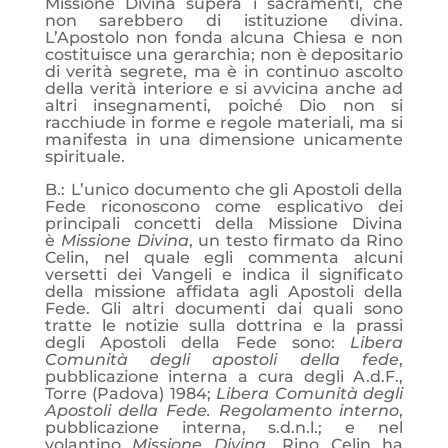
Missione Divina supera i sacramenti, che
non sarebbero di istituzione divina.
L’Apostolo non fonda alcuna Chiesa e non
costituisce una gerarchia; non è depositario
di verità segrete, ma è in continuo ascolto
della verità interiore e si avvicina anche ad
altri insegnamenti, poiché Dio non si
racchiude in forme e regole materiali, ma si
manifesta in una dimensione unicamente
spirituale.
B.:
L’unico documento che gli Apostoli della
Fede riconoscono come esplicativo dei
principali concetti della Missione Divina
è
Missione Divina
, un testo firmato da Rino
Celin, nel quale egli commenta alcuni
versetti dei Vangeli e indica il significato
della missione affidata agli Apostoli della
Fede. Gli altri documenti dai quali sono
tratte le notizie sulla dottrina e la prassi
degli Apostoli della Fede sono:
Libera
Comunità degli apostoli della fede
,
pubblicazione interna a cura degli A.d.F.,
Torre (Padova) 1984;
Libera Comunità degli
Apostoli della Fede. Regolamento interno
,
pubblicazione interna, s.d.n.l.; e nel
volantino
Missione Divina
. Rino Celin ha