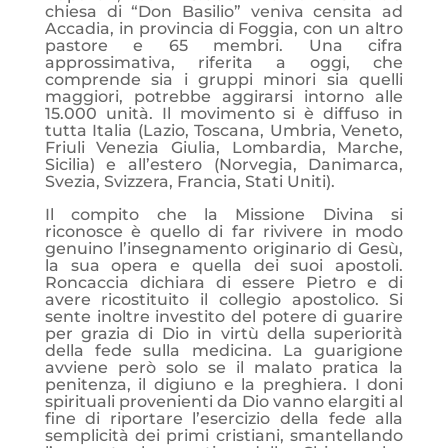
chiesa di “Don Basilio” veniva censita ad
Accadia, in provincia di Foggia, con un altro
pastore e 65 membri. Una cifra
approssimativa, riferita a oggi, che
comprende sia i gruppi minori sia quelli
maggiori, potrebbe aggirarsi intorno alle
15.000 unità. Il movimento si è diffuso in
tutta Italia (Lazio, Toscana, Umbria, Veneto,
Friuli Venezia Giulia, Lombardia, Marche,
Sicilia) e all’estero (Norvegia, Danimarca,
Svezia, Svizzera, Francia, Stati Uniti).
Il compito che la Missione Divina si
riconosce è quello di far rivivere in modo
genuino l’insegnamento originario di Gesù,
la sua opera e quella dei suoi apostoli.
Roncaccia dichiara di essere Pietro e di
avere ricostituito il collegio apostolico. Si
sente inoltre investito del potere di guarire
per grazia di Dio in virtù della superiorità
della fede sulla medicina. La guarigione
avviene però solo se il malato pratica la
penitenza, il digiuno e la preghiera. I doni
spirituali provenienti da Dio vanno elargiti al
fine di riportare l’esercizio della fede alla
semplicità dei primi cristiani, smantellando