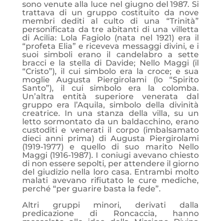
sono venute alla luce nel giugno del 1987. Si
trattava di un gruppo costituito da nove
membri dediti al culto di una “Trinità”
personificata da tre abitanti di una villetta
di Acilia: Lola Fagiolo (nata nel 1921) era il
“profeta Elia” e riceveva messaggi divini, e i
suoi simboli erano il candelabro a sette
bracci e la stella di Davide; Nello Maggi (il
“Cristo”), il cui simbolo era la croce; e sua
moglie Augusta Piergirolami (lo “Spirito
Santo”), il cui simbolo era la colomba.
Un’altra entità superiore venerata dal
gruppo era l’Aquila, simbolo della divinità
creatrice. In una stanza della villa, su un
letto sormontato da un baldacchino, erano
custoditi e venerati il corpo (imbalsamato
dieci anni prima) di Augusta Piergirolami
(1919-1977) e quello di suo marito Nello
Maggi (1916-1987). I coniugi avevano chiesto
di non essere sepolti, per attendere il giorno
del giudizio nella loro casa. Entrambi molto
malati avevano rifiutato le cure mediche,
perché “per guarire basta la fede”.
Altri gruppi minori, derivati dalla
predicazione di Roncaccia, hanno