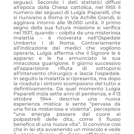
seguaci. Secondo i dati statistici diffusi
all’epoca dalla Chiesa cattolica, nel 1955 il
numero dei seguaci di Luigia Paparelli, che
si riunivano a Roma in Via Achille Grandi, si
aggirava intorno alle 18.000 unità. Il primo
segno della sua futura missione si verifica
nel 1937, quando – colpita da una misteriosa
malattia – è ricoverata nell’Ospedale
Umberto I di Roma. Contrariamente
all’indicazione dei medici che vogliono
operarla, Luigia afferma che il Signore le è
apparso e le ha annunciato la sua
miracolosa guarigione. Il giorno successivo
all’apparizione rifiuta di sottoporsi
all’intervento chirurgico e lascia l’ospedale.
In seguito la malattia si ripresenta, ma dopo
la ricaduta i sintomi scompaiono del tutto e
definitivamente. Da quel momento Luigia
Paparelli inizia sette anni di penitenza, e il 13
ottobre 1944 descrive una nuova
esperienza mistica: si sente “pervasa da
una forza misteriosa e violenta”, percepisce
“una energia passare dal cuore ai
polpastrelli delle dita, come il flusso
benefico di una nuova vita”. Si convince così
che in lei sta avvenendo un miracolo e vede