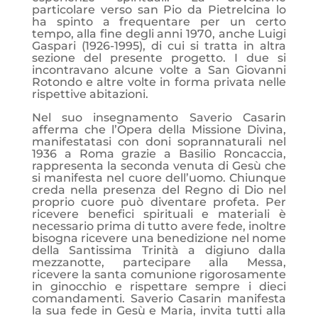
particolare verso san Pio da Pietrelcina lo
ha spinto a frequentare per un certo
tempo, alla fine degli anni 1970, anche Luigi
Gaspari (1926-1995), di cui si tratta in altra
sezione del presente progetto. I due si
incontravano alcune volte a San Giovanni
Rotondo e altre volte in forma privata nelle
rispettive abitazioni.
Nel suo insegnamento Saverio Casarin
afferma che l’Opera della Missione Divina,
manifestatasi con doni soprannaturali nel
1936 a Roma grazie a Basilio Roncaccia,
rappresenta la seconda venuta di Gesù che
si manifesta nel cuore dell’uomo. Chiunque
creda nella presenza del Regno di Dio nel
proprio cuore può diventare profeta. Per
ricevere benefici spirituali e materiali è
necessario prima di tutto avere fede, inoltre
bisogna ricevere una benedizione nel nome
della Santissima Trinità a digiuno dalla
mezzanotte, partecipare alla Messa,
ricevere la santa comunione rigorosamente
in ginocchio e rispettare sempre i dieci
comandamenti. Saverio Casarin manifesta
la sua fede in Gesù e Maria, invita tutti alla