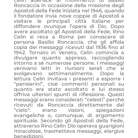
Celin aderisce al movimento di Basilio
Roncaccia in occasione della missione degli
Apostoli della Fede iniziata nel 1946, quando
il fondatore invia nove coppie di Apostoli a
visitare le principali città italiane per
diffondere ovunque l’opera di Dio. Dopo
avere ascoltato gli Apostoli della Fede, Rino
Celin si reca a Roma per conoscere di
persona Basilio Roncaccia, che gli affida
copia dei messaggi ricevuti dal 1936 fino al
1942. Tornato in Veneto, Celin comincia a
divulgare quanto appreso, raccogliendo
intorno a sé numerose persone. I messaggi
venivano letti in riunioni serali che si
svolgevano settimanalmente. Dopo la
lettura Celin invitava i presenti a esporre i
“pensierini”, cioè commenti personali su
quanto era stato ascoltato e lui stesso
offriva ulteriori spunti di riflessione. Questi
messaggi erano considerati “celesti” perché
ricevuti da Roncaccia direttamente dal
“cielo”: erano visioni, spiegazioni
evangeliche o, comunque, di argomento
spirituale. Secondo gli Apostoli della Fede,
attraverso Rino Celin Dio operava guarigioni
miracolose, trasmetteva messaggi, elargiva
benedizioni.