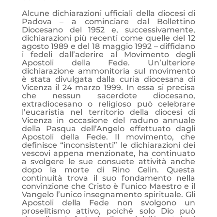
Alcune dichiarazioni ufficiali della diocesi di
Padova – a cominciare dal Bollettino
Diocesano del 1952 e, successivamente,
dichiarazioni più recenti come quelle del 12
agosto 1989 e del 18 maggio 1992 – diffidano
i fedeli dall’aderire al Movimento degli
Apostoli della Fede. Un’ulteriore
dichiarazione ammonitoria sul movimento
è stata divulgata dalla curia diocesana di
Vicenza il 24 marzo 1999. In essa si precisa
che nessun sacerdote diocesano,
extradiocesano o religioso può celebrare
l’eucaristia nel territorio della diocesi di
Vicenza in occasione del raduno annuale
della Pasqua dell’Angelo effettuato dagli
Apostoli della Fede. Il movimento, che
definisce “inconsistenti” le dichiarazioni dei
vescovi appena menzionate, ha continuato
a svolgere le sue consuete attività anche
dopo la morte di Rino Celin. Questa
continuità trova il suo fondamento nella
convinzione che Cristo è l’unico Maestro e il
Vangelo l’unico insegnamento spirituale. Gli
Apostoli della Fede non svolgono un
proselitismo attivo, poiché solo Dio può