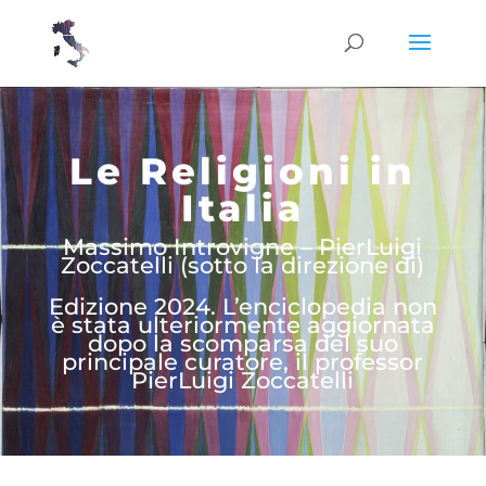
Le Religioni in
Italia
Massimo Introvigne – PierLuigi
Zoccatelli (sotto la direzione di)
Edizione 2024. L’enciclopedia non
è stata ulteriormente aggiornata
dopo la scomparsa del suo
principale curatore, il professor
PierLuigi Zoccatelli