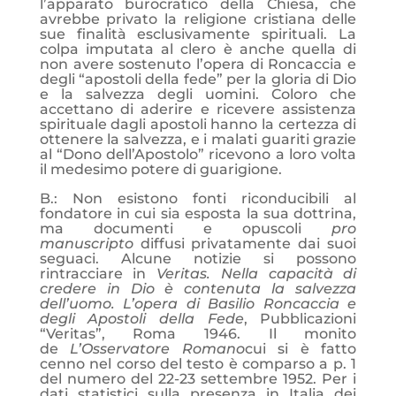
l’apparato burocratico della Chiesa, che
avrebbe privato la religione cristiana delle
sue finalità esclusivamente spirituali. La
colpa imputata al clero è anche quella di
non avere sostenuto l’opera di Roncaccia e
degli “apostoli della fede” per la gloria di Dio
e la salvezza degli uomini. Coloro che
accettano di aderire e ricevere assistenza
spirituale dagli apostoli hanno la certezza di
ottenere la salvezza, e i malati guariti grazie
al “Dono dell’Apostolo” ricevono a loro volta
il medesimo potere di guarigione.
B.: Non esistono fonti riconducibili al
fondatore in cui sia esposta la sua dottrina,
ma documenti e opuscoli
pro
manuscripto
diffusi privatamente dai suoi
seguaci. Alcune notizie si possono
rintracciare in
Veritas. Nella capacità di
credere in Dio è contenuta la salvezza
dell’uomo. L’opera di Basilio Roncaccia e
degli Apostoli della Fede
, Pubblicazioni
“Veritas”, Roma 1946. Il monito
de
L’Osservatore Romano
cui si è fatto
cenno nel corso del testo è comparso a p. 1
del numero del 22-23 settembre 1952. Per i
dati statistici sulla presenza in Italia dei