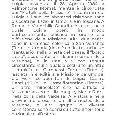
Luigia, avvenuta il 28 Agosto 1984 a
Valmontone (Roma), mentre è circondata
dai “Fratelli della Missione”. I centri in cui
Luigia e i suoi collaboratori risiedono sono
dislocati nel Lazio, in Umbria e in Toscana. A
Roma, in Via Achille Grandi, c’è la casa nella
quale Luigia operò in modo
particolarmente efficace in ordine alla
diffusione della Missione. Altri due centri
sono in una casa colonica a San Venanzo
(Terni), in Umbria (dove è edificato anche un
“santuario” nella pineta del paese, il “bosco
sacro”, acquistato da alcuni membri della
Missione), e in una villa con tenuta
circostante (sulla quale è costruito un altro
“tempio”) di Gambassi Terme (Firenze),
lasciata in eredità alla Missione da uno dei
più vicini collaboratori di Luigia: Cesare
Banti (†1985), di Castelfiorentino (Firenze),
un altro “miracolato” che ha diffuso la
Missione assieme alla moglie, Maria Russi,
nella zona della Valdelsa. A Pistoia e nella
provincia è presente un altro nucleo della
Missione, e altri gruppi di diversa
consistenza sono sparsi su tutto il territorio
nazionale e all’estero.