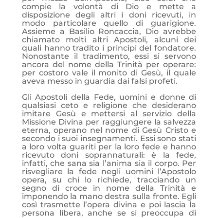
compie la volontà di Dio e mette a
disposizione degli altri i doni ricevuti, in
modo particolare quello di guarigione.
Assieme a Basilio Roncaccia, Dio avrebbe
chiamato molti altri Apostoli, alcuni dei
quali hanno tradito i principi del fondatore.
Nonostante il tradimento, essi si servono
ancora del nome della Trinità per operare:
per costoro vale il monito di Gesù, il quale
aveva messo in guardia dai falsi profeti.
Gli Apostoli della Fede, uomini e donne di
qualsiasi ceto e religione che desiderano
imitare Gesù e mettersi al servizio della
Missione Divina per raggiungere la salvezza
eterna, operano nel nome di Gesù Cristo e
secondo i suoi insegnamenti. Essi sono stati
a loro volta guariti per la loro fede e hanno
ricevuto doni soprannaturali: è la fede,
infatti, che sana sia l’anima sia il corpo. Per
risvegliare la fede negli uomini l’Apostolo
opera, su chi lo richiede, tracciando un
segno di croce in nome della Trinità e
imponendo la mano destra sulla fronte. Egli
così trasmette l’opera divina e poi lascia la
persona libera, anche se si preoccupa di