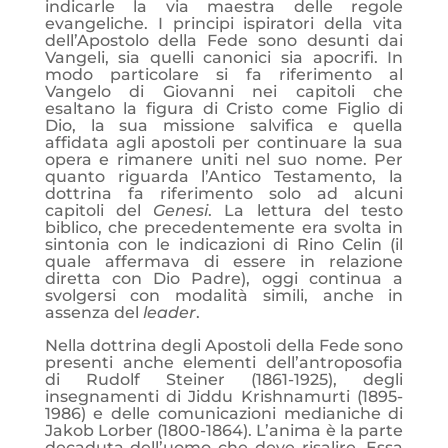
indicarle la via maestra delle regole
evangeliche. I principi ispiratori della vita
dell’Apostolo della Fede sono desunti dai
Vangeli, sia quelli canonici sia apocrifi. In
modo particolare si fa riferimento al
Vangelo di Giovanni nei capitoli che
esaltano la figura di Cristo come Figlio di
Dio, la sua missione salvifica e quella
affidata agli apostoli per continuare la sua
opera e rimanere uniti nel suo nome. Per
quanto riguarda l’Antico Testamento, la
dottrina fa riferimento solo ad alcuni
capitoli del
Genesi
. La lettura del testo
biblico, che precedentemente era svolta in
sintonia con le indicazioni di Rino Celin (il
quale affermava di essere in relazione
diretta con Dio Padre), oggi continua a
svolgersi con modalità simili, anche in
assenza del
leader
.
Nella dottrina degli Apostoli della Fede sono
presenti anche elementi dell’antroposofia
di Rudolf Steiner (1861-1925), degli
insegnamenti di Jiddu Krishnamurti (1895-
1986) e delle comunicazioni medianiche di
Jakob Lorber (1800-1864). L’anima è la parte
decaduta dell’uomo che deve risalire. Essa