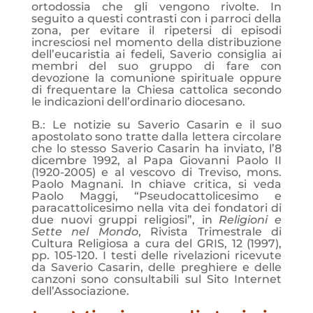
ortodossia che gli vengono rivolte. In
seguito a questi contrasti con i parroci della
zona, per evitare il ripetersi di episodi
incresciosi nel momento della distribuzione
dell’eucaristia ai fedeli, Saverio consiglia ai
membri del suo gruppo di fare con
devozione la comunione spirituale oppure
di frequentare la Chiesa cattolica secondo
le indicazioni dell’ordinario diocesano.
B.:
Le notizie su Saverio Casarin e il suo
apostolato sono tratte dalla lettera circolare
che lo stesso Saverio Casarin ha inviato, l’8
dicembre 1992, al Papa Giovanni Paolo II
(1920-2005) e al vescovo di Treviso, mons.
Paolo Magnani. In chiave critica, si veda
Paolo Maggi, “Pseudocattolicesimo e
paracattolicesimo nella vita dei fondatori di
due nuovi gruppi religiosi”, in
Religioni e
Sette nel Mondo
, Rivista Trimestrale di
Cultura Religiosa a cura del GRIS, 12 (1997),
pp. 105-120. I testi delle rivelazioni ricevute
da Saverio Casarin, delle preghiere e delle
canzoni sono consultabili sul Sito Internet
dell’Associazione.