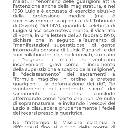
malati. Il fenomeno delle guarigioni attira
l’attenzione anche della magistratura, e nel
1950 Luigia è accusata di esercizio abusivo
della professione medica (ma è
successivamente scagionata dal Tribunale
di Orvieto). Nel 1970, quando la celebrità di
Luigia si accresce notevolmente, il Vicariato
di Roma, in una lettera del 27 febbraio 1970,
dichiara che in seguito all’aumento di
“manifestazioni superstiziose” di gente
intorno alla persona di Luigia Paparelli e dei
suoi collaboratori che, da lei inviati, si recano
a “segnare” i malati, si verificano
inconvenienti gravi come “l’incremento
della superstizione a scapito della religione”,
il “declassamento” dei sacramenti a
“formule magiche in ordine a pretese
guarigioni”, “la deformazione dei riti”, “lo
svuotamento del contenuto sacro” dei
sacramenti. La lettera conclude
affermando come “certo che non c’è nulla
di soprannaturale” e invitando i vescovi del
Lazio a dissuadere prudentemente i fedeli
dal recarsi presso la guaritrice.
Nel frattempo la Missione continua a
diffondersi fino al giorno della morte di