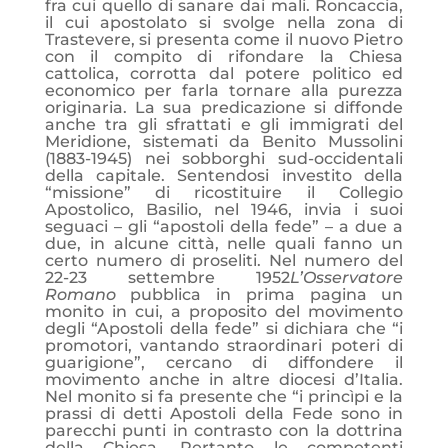
fra cui quello di sanare dai mali. Roncaccia,
il cui apostolato si svolge nella zona di
Trastevere, si presenta come il nuovo Pietro
con il compito di rifondare la Chiesa
cattolica, corrotta dal potere politico ed
economico per farla tornare alla purezza
originaria. La sua predicazione si diffonde
anche tra gli sfrattati e gli immigrati del
Meridione, sistemati da Benito
Mussolini
(1883-1945) nei sobborghi sud-occidentali
della capitale. Sentendosi investito della
“missione” di ricostituire il Collegio
Apostolico, Basilio, nel 1946, invia i suoi
seguaci – gli “apostoli della fede” – a due a
due, in alcune città, nelle quali fanno un
certo numero di proseliti. Nel numero del
22-23 settembre 1952
L’Osservatore
Romano
pubblica in prima pagina un
monito in cui, a proposito del movimento
degli “Apostoli della fede” si dichiara che “i
promotori, vantando straordinari poteri di
guarigione”, cercano di diffondere il
movimento anche in altre diocesi d’Italia.
Nel monito si fa presente che “i princìpi e la
prassi di detti Apostoli della Fede sono in
parecchi punti in contrasto con la dottrina
della Chiesa. Pertanto le competenti