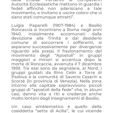
Autorità Ecclesiastiche mettono in guardia i
fedeli affinché non aderiscano a tale
movimento, e invitano a uscire coloro che vi
siano stati comunque attratti”.
Luigia Paparelli (1907-1984) e Basilio
Roncaccia si incontrano a Roma negli anni
1940. Inizialmente accomunati dalla
devozione alla Trinità e dal desiderio
comune di soccorrere i sofferenti, si
separano successivamente per divergenze
riguardo alla prassi. Il frazionamento del
movimento degli “Apostoli” in gruppi
maggiori e minori si accentua dopo la
morte di Roncaccia, avvenuta il 7 dicembre
1959. Tra essi sono da segnalare, al Nord, i
gruppi guidati da Rino Celin a Torre di
Padova e la comunità di Saverio Casarin a
Scorzè (in provincia di Venezia). Nella zona
intorno alla capitale sopravvivono piccoli
gruppi di “apostoli della fede” che, in alcuni
casi, danno vita a riti e credenze anche
molto lontani dagli insegnamenti di Basilio.
Un caso emblematico è quello della
cosiddetta “setta di Acilia”, le cui vicende