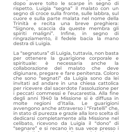
dopo avere tolto le scarpe in segno di
rispetto. Luigia “segna” il malato con un
segno di croce sulla fronte, sulle labbra, sul
cuore e sulla parte malata nel nome della
Trinità e recita una breve preghiera:
“Signore, scaccia da queste membra gli
spiriti maligni”. Infine, in segno di
ringraziamento, il fedele bacia la mano
destra di Luigia.
La “segnatura” di Luigia, tuttavia, non basta
per ottenere la guarigione corporale e
spirituale: è necessaria anche la
collaborazione del malato che deve
digiunare, pregare e fare penitenza. Coloro
che sono “segnati” da Luigia sono da lei
invitati ad andare in una chiesa cattolica
per ricevere dal sacerdote l’assoluzione per
i peccati commessi e l’eucarestia. Alla fine
degli anni 1940 la Missione si è diffusa in
molte regioni d’Italia. Le guarigioni
avvengono anche attraverso i “Fratelli” che,
in stato di purezza e grazie alla loro scelta di
dedicarsi completamente alla Missione nel
celibato, ricevono da Luigia il “dono” di
“segnare” e si recano in sua vece presso i