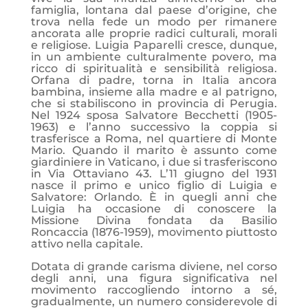
famiglia, lontana dal paese d’origine, che
trova nella fede un modo per rimanere
ancorata alle proprie radici culturali, morali
e religiose. Luigia Paparelli cresce, dunque,
in un ambiente culturalmente povero, ma
ricco di spiritualità e sensibilità religiosa.
Orfana di padre, torna in Italia ancora
bambina, insieme alla madre e al patrigno,
che si stabiliscono in provincia di Perugia.
Nel 1924 sposa Salvatore Becchetti (1905-
1963) e l’anno successivo la coppia si
trasferisce a Roma, nel quartiere di Monte
Mario. Quando il marito è assunto come
giardiniere in Vaticano, i due si trasferiscono
in Via Ottaviano 43. L’11 giugno del 1931
nasce il primo e unico figlio di Luigia e
Salvatore: Orlando. È in quegli anni che
Luigia ha occasione di conoscere la
Missione Divina fondata da Basilio
Roncaccia (1876-1959), movimento piuttosto
attivo nella capitale.
Dotata di grande carisma diviene, nel corso
degli anni, una figura significativa nel
movimento raccogliendo intorno a sé,
gradualmente, un numero considerevole di