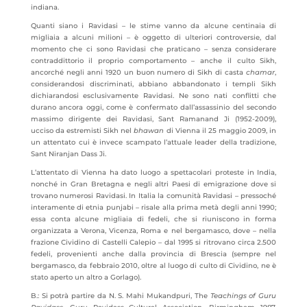
indiana.
Quanti siano i Ravidasi – le stime vanno da alcune centinaia di
migliaia a alcuni milioni – è oggetto di ulteriori controversie, dal
momento che ci sono Ravidasi che praticano – senza considerare
contraddittorio il proprio comportamento – anche il culto Sikh,
ancorché negli anni 1920 un buon numero di Sikh di casta
chamar
,
considerandosi discriminati, abbiano abbandonato i templi Sikh
dichiarandosi esclusivamente Ravidasi. Ne sono nati conflitti che
durano ancora oggi, come è confermato dall’assassinio del secondo
massimo dirigente dei Ravidasi, Sant Ramanand Ji (1952-2009),
ucciso da estremisti Sikh nel
bhawan
di Vienna il 25 maggio 2009, in
un attentato cui è invece scampato l’attuale leader della tradizione,
Sant Niranjan Dass Ji.
L’attentato di Vienna ha dato luogo a spettacolari proteste in India,
nonché in Gran Bretagna e negli altri Paesi di emigrazione dove si
trovano numerosi Ravidasi. In Italia la comunità Ravidasi – pressoché
interamente di etnia punjabi – risale alla prima metà degli anni 1990;
essa conta alcune migliaia di fedeli, che si riuniscono in forma
organizzata a Verona, Vicenza, Roma e nel bergamasco, dove – nella
frazione Cividino di Castelli Calepio – dal 1995 si ritrovano circa 2.500
fedeli, provenienti anche dalla provincia di Brescia (sempre nel
bergamasco, da febbraio 2010, oltre al luogo di culto di Cividino, ne è
stato aperto un altro a Gorlago).
B.: Si potrà partire da N. S. Mahi Mukandpuri, The
Teachings of Guru