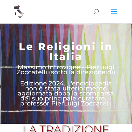
Le Religioni in
Italia
Massimo Introvigne - PierLuigi
Zoccatelli (sotto la direzione di)
Edizione 2024. L'enciclopedia
non è stata ulteriormente
aggiornata dopo la scomparsa
del suo principale curatore, il
professor PierLuigi Zoccatelli
LA TRADIZIONE