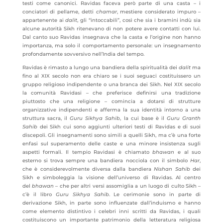
testi come canonici. Ravidas faceva però parte di una casta – i
conciatori di pellame, detti
chamar
, mestiere considerato impuro –
appartenente ai
dalit
, gli “intoccabili”, così che sia i bramini indù sia
alcune autorità Sikh ritenevano di non potere avere contatti con lui.
Dal canto suo Ravidas insegnava che la casta e l’origine non hanno
importanza, ma solo il comportamento personale: un insegnamento
profondamente sovversivo nell’India del tempo.
Ravidas è rimasto a lungo una bandiera della spiritualità dei
dalit
ma
fino al XIX secolo non era chiaro se i suoi seguaci costituissero un
gruppo religioso indipendente o una branca dei Sikh. Nel XIX secolo
la comunità Ravidasi – che preferisce definirsi una tradizione
piuttosto che una religione – comincia a dotarsi di strutture
organizzative indipendenti e afferma la sua identità intorno a una
struttura sacra, il
Guru Sikhya Sahib
, la cui base è il
Guru Granth
Sahib
dei Sikh cui sono aggiunti ulteriori testi di Ravidas e di suoi
discepoli. Gli insegnamenti sono simili a quelli Sikh, ma c’è una forte
enfasi sul superamento delle caste e una minore insistenza sugli
aspetti formali. Il tempio Ravidasi è chiamato
bhawan
e al suo
esterno si trova sempre una bandiera nocciola con il simbolo
Har
,
che è considerevolmente diversa dalla bandiera
Nishan Sahib
dei
Sikh e simboleggia la visione dell’universo di Ravidas. Al centro
del
bhawan
– che per altri versi assomiglia a un luogo di culto Sikh –
c’è il libro
Guru Sikhya Sahib
. Le cerimonie sono in parte di
derivazione Sikh, in parte sono influenzate dall’induismo e hanno
come elemento distintivo i celebri inni scritti da Ravidas, i quali
costituiscono un importante patrimonio della letteratura religiosa