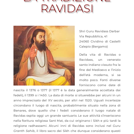
RAVIDASI
Shri Guru Ravidass Darbar
Via Repubblica, 41
24060 Cividino di Castelli
Calepio (Bergamo)
Della vita di Ravidas o
Ravidass, un venerato
santo indiano vissuto fra la
fine del Medioevo e l’inizio
dell’età moderna, si sa
molto poco. Fonti diverse
forniscono come date di
nascita il 1376 o 1377 (il 1377 è la data generalmente accettata dai
fedeli), il 1399 o i 1450. La data di morte si situerebbe per alcuni in un
anno imprecisato del XV secolo, per altri nel 1520. Uguali
incertezze
circondano il luogo di nascita, probabilmente situato nella zona di
Benares, dove quello che i fedeli considerano il luogo natale di
Ravidas ospita oggi un grande santuario. Le sue attività s’inseriscono
nella fioritura religiosa Sant Mat, da cui originano i Sikh e più tardi la
religione radhasoami. Alcuni inni di Ravidas sono inclusi nel
Guru
Granth Sahib
, il libro sacro dei Sikh che dunque considerano questi