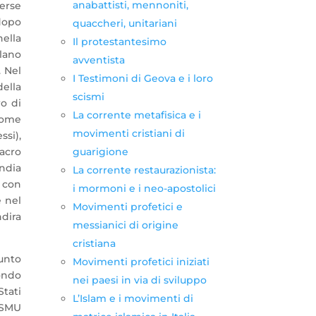
anabattisti, mennoniti,
verse
 dopo
quaccheri, unitariani
nella
Il protestantesimo
olano
avventista
. Nel
I Testimoni di Geova e i loro
della
scismi
ro di
La corrente metafisica e i
come
movimenti cristiani di
ssi),
sacro
guarigione
ndia
La corrente restaurazionista:
, con
i mormoni e i neo-apostolici
e nel
Movimenti profetici e
ndira
messianici di origine
cristiana
sunto
Movimenti profetici iniziati
mondo
nei paesi in via di sviluppo
Stati
L’Islam e i movimenti di
ISMU