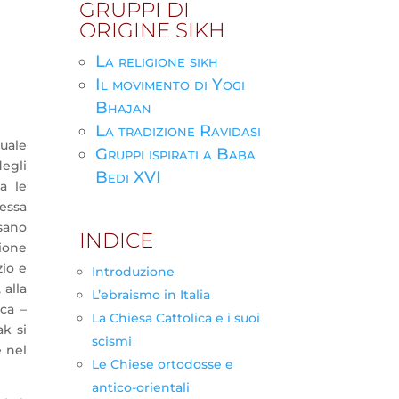
GRUPPI DI
ORIGINE SIKH
La religione sikh
Il movimento di Yogi
Bhajan
La tradizione Ravidasi
tuale
Gruppi ispirati a Baba
egli
Bedi XVI
a le
essa
nsano
INDICE
sione
zio e
Introduzione
 alla
L’ebraismo in Italia
ca –
La Chiesa Cattolica e i suoi
ak si
scismi
 nel
Le Chiese ortodosse e
antico-orientali