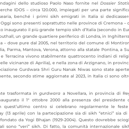
indagini dello studioso Paolo Naso fornite nel
Dossier Stati
rche IDOS – circa 120.000​, impiegati per una parte signific
casearia, benché i primi sikh emigrati in Italia si dedicasse
rco. Oggi sono presenti soprattutto nelle province di Cremona –
to inaugurato il più grande tempio sikh d’Italia (secondo in E
thall, un grande quartiere periferico di Londra, in Inghilterra
cia – dove pure dal 2005, nel territorio del comune di Montiro
a, Parma, Mantova, Verona, attorno alla statale Pontina, a S
o e Terracina vivono stabilmente quattrocento indiani di reli
lle vicinanze di Aprilia), e nella zona di Arzignano, in provinc
sociazione Gurdwara Shri Guru Nanak Niwas sono state aperte
e, secondo stime aggiornate al 2023, in Italia ci sono oltr
nte trasformata in
gurdwara
a Novellara, in provincia di Re
ugurato il 1° ottobre 2000 alla presenza del presidente d
quest’ultimo centro si celebrano regolarmente le feste
ay (13 aprile) con la partecipazione sia di sikh “etnici” sia di
 fondato da Yogi Bhajan (1929-2004). Questo dovrebbe sciogl
li sono “veri” sikh. Di fatto, la comunità internazionale si