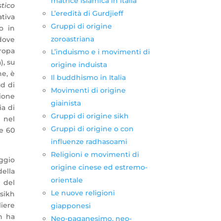
matrice islamica in Italia
stico
L’eredità di Gurdjieff
ativa
Gruppi di origine
ro in
zoroastriana
 dove
uropa
L’induismo e i movimenti di
), su
origine induista
ne, è
Il buddhismo in Italia
ud di
Movimenti di origine
gione
giainista
ia di
Gruppi di origine sikh
 nel
Gruppi di origine o con
e 60
influenze radhasoami
Religioni e movimenti di
ggio
origine cinese ed estremo-
ella
orientale
 del
Le nuove religioni
 sikh
iere
giapponesi
kh ha
Neo-paganesimo, neo-