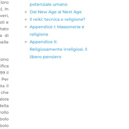
loro
potenziale umano
). In
Dal New Age al Next Age
veri,
Il reiki: tecnica o religione?
oli e
Appendice I: Massonerie e
utato
religione
a di
Appendice II:
nelle
Religiosamente irreligiosi. Il
libero pensiero
scono
ifica
99 il
. Per
ta il
ù che
alora
della
rollo
bolo
bolo