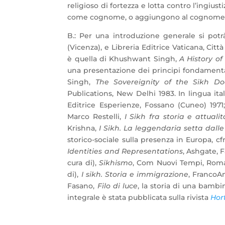
religioso di fortezza e lotta contro l’ingiust
come cognome, o aggiungono al cognome, S
B.: Per una introduzione generale si pot
(Vicenza), e Libreria Editrice Vaticana, Città
è quella di Khushwant Singh,
A History of
una presentazione dei principi fondamentali
Singh,
The Sovereignity of the Sikh Do
Publications, New Delhi 1983. In lingua ita
Editrice Esperienze, Fossano (Cuneo) 1971
Marco Restelli,
I Sikh fra storia e attualit
Krishna,
I Sikh. La leggendaria setta dalle 
storico-sociale sulla presenza in Europa, c
Identities and Representations
, Ashgate, F
cura di),
Sikhismo
, Com Nuovi Tempi, Roma
di),
I sikh. Storia e immigrazione
, FrancoAn
Fasano,
Filo di luce
, la storia di una bambi
integrale è stata pubblicata sulla rivista
Hor