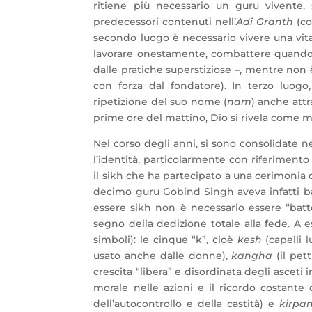
ritiene più necessario un guru vivente, 
predecessori contenuti nell’
Adi Granth
(co
secondo luogo è necessario vivere una vita 
lavorare onestamente, combattere quando è
dalle pratiche superstiziose –, mentre non 
con forza dal fondatore). In terzo luogo
ripetizione del suo nome (
nam
) anche attr
prime ore del mattino, Dio si rivela come mus
Nel corso degli anni, si sono consolidate 
l’identità, particolarmente con riferimento
il sikh che ha partecipato a una cerimonia 
decimo guru Gobind Singh aveva infatti batt
essere sikh non è necessario essere “batt
segno della dedizione totale alla fede. A 
simboli): le cinque “k”, cioè
kesh
(capelli l
usato anche dalle donne),
kangha
(il pet
crescita “libera” e disordinata degli asceti i
morale nelle azioni e il ricordo costante 
dell’autocontrollo e della castità) e
kirpa