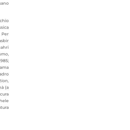
usano
Schio
ssica
. Per
asbir
Bahri
ismo
,
1985;
 Rama
uadro
tion,
nà (a
cura
chele
atura