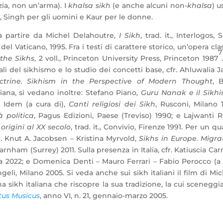
izia, non un’arma). I
khalsa sikh
(e anche alcuni non-
khalsa
) 
ingh per gli uomini e Kaur per le donne.
rà partire da Michel Delahoutre,
I Sikh
, trad. it., Interlogos, 
 del Vaticano, 1995. Fra i testi di carattere storico, un’opera cla
7
 the Sikhs
, 2 voll., Princeton University Press, Princeton 1987
 del sikhismo e lo studio dei concetti base, cfr. Ahluwalia J
ctrine.
Sikhism in the Perspective of Modern Thought
, 
liana, si vedano inoltre: Stefano Piano,
Guru Nanak e il Sikh
; Idem (a cura di),
Canti religiosi dei Sikh
, Rusconi, Milano 
à politica
, Pagus Edizioni, Paese (Treviso) 1990; e Lajwanti
origini al XX secolo
, trad. it., Convivio, Firenze 1991. Per un q
fr. Knut A. Jacobsen – Kristina Myrvold,
Sikhs in Europe. Migra
arnham (Surrey) 2011. Sulla presenza in Italia, cfr. Katiuscia Car
 2022; e Domenica Denti – Mauro Ferrari – Fabio Perocco (a 
geli, Milano 2005. Si veda anche sui sikh italiani il film di Mi
na sikh italiana che riscopre la sua tradizione, la cui sceneggi
tus Musicus
, anno VI, n. 21, gennaio-marzo 2005.