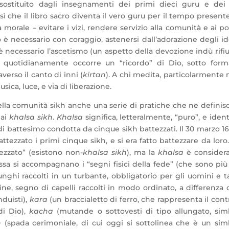
sostituito dagli insegnamenti dei primi dieci guru e dei 
sì che il libro sacro diventa il vero guru per il tempo presente
morale – evitare i vizi, rendere servizio alla comunità e ai po
 necessario con coraggio, astenersi dall’adorazione degli id
è necessario l’ascetismo (un aspetto della devozione indù rifi
, quotidianamente occorre un “ricordo” di Dio, sotto form
averso il canto di inni (
kirtan
). A chi medita, particolarmente 
ica, luce, e via di liberazione.
nella comunità sikh anche una serie di pratiche che ne defini
 ai
khalsa sikh
.
Khalsa
significa, letteralmente, “puro”, e ident
di battesimo condotta da cinque sikh battezzati. Il 30 marzo 16
ezzato i primi cinque sikh, e si era fatto battezzare da loro
ezzato” (esistono non-
khalsa sikh
), ma la
khalsa
è considera
essa si accompagnano i “segni fisici della fede” (che sono pi
unghi raccolti in un turbante, obbligatorio per gli uomini e t
tine, segno di capelli raccolti in modo ordinato, a differenza 
nduisti),
kara
(un braccialetto di ferro, che rappresenta il cont
di Dio),
kacha
(mutande o sottovesti di tipo allungato, sim
n
(spada cerimoniale, di cui oggi si sottolinea che è un sim