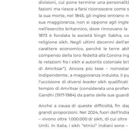
divisioni, cui pone termine una personalità
fazioni ma riesce a farsi riconoscere come 
la sua morte, nel 1845, gli inglesi entrano 
sua maggioranza, non si oppone agli inglesi
nell’esercito britannico, dove rinnovano la 
1873 è fondata la società Singh Sabha, con 
religione sikh. Negli ultimi decenni dell’a
carattere economico, perché le terre ab
compenso della loro fedeltà alla Corona ing
le relazioni fra i sikh e autorità coloniale 
di Amritsar”). Ancora più tese – nonostan
indipendente, a maggioranza induista. Il pu
l’uccisione di diversi
leader
sikh qualificat
tempio di Amritsar (considerata una profana
Gandhi (1917-1984) da parte delle sue guardi
Anche a causa di queste difficoltà, fin dag
grandi proporzioni. Nel 2024, fuori dell’Ind
– vivono oltre 1.000.000 di sikh, di cui olt
Uniti. In Italia, i sikh “etnici” indiani sono