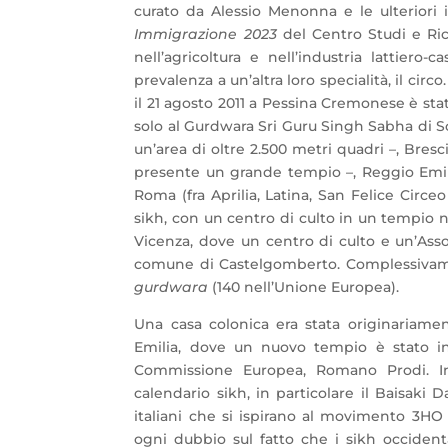
curato da Alessio Menonna e le ulteriori 
Immigrazione 2023
del Centro Studi e Rice
nell’agricoltura e nell’industria lattiero-
prevalenza a un’altra loro specialità, il ci
il 21 agosto 2011 a Pessina Cremonese è sta
solo al Gurdwara Sri Guru Singh Sabha di Sou
un’area di oltre 2.500 metri quadri –, Bres
presente un grande tempio –, Reggio Emili
Roma (fra Aprilia, Latina, San Felice Circe
sikh, con un centro di culto in un tempio ne
Vicenza, dove un centro di culto e un’As
comune di Castelgomberto. Complessivament
gurdwara
(140 nell’Unione Europea).
Una casa colonica era stata originariame
Emilia, dove un nuovo tempio è stato ina
Commissione Europea, Romano Prodi. In 
calendario sikh, in particolare il Baisaki D
italiani che si ispirano al movimento 3HO
ogni dubbio sul fatto che i sikh occidenta