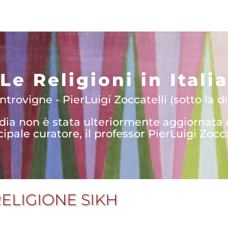
Le Religioni in Italia
trovigne - PierLuigi Zoccatelli (sotto la di
edia non è stata ulteriormente aggiornata
cipale curatore, il professor PierLuigi Zocca
RELIGIONE SIKH