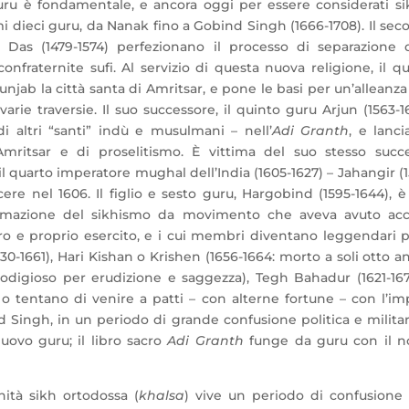
guru è fondamentale, e ancora oggi per essere considerati si
mi dieci guru, da Nanak fino a Gobind Singh (1666-1708). Il se
r Das (1479-1574) perfezionano il processo di separazione d
confraternite sufi. Al servizio di questa nuova religione, il q
unjab la città santa di Amritsar, e pone le basi per un’alleanz
arie traversie. Il suo successore, il quinto guru Arjun (1563-1
di altri “santi” indù e musulmani – nell’
Adi
Granth
, e lanc
ritsar e di proselitismo. È vittima del suo stesso succe
il quarto imperatore mughal dell’India (1605-1627) – Jahangir (
cere nel 1606. Il figlio e sesto guru, Hargobind (1595-1644), 
formazione del sikhismo da movimento che aveva avuto acc
ero e proprio esercito, e i cui membri diventano leggendari p
630-1661), Hari Kishan o Krishen (1656-1664: morto a soli otto a
prodigioso per erudizione e saggezza), Tegh Bahadur (1621-16
o tentano di venire a patti – con alterne fortune – con l’im
Singh, in un periodo di grande confusione politica e militar
ovo guru; il libro sacro
Adi Granth
funge da guru con il 
nità sikh ortodossa (
khalsa
) vive un periodo di confusione 