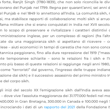
 forte, Ranjit Singh (1780-1839), che non solo riconcilia le di
sovrano del Punjab nel 1799. Regna per quarant’anni; sei anni
nel Punjab e nel 1849 lo annettono all’India. La comunità sikh, 
, ma stabilisce rapporti di collaborazione: molti sikh si arru
fama militare che si erano conquistati in India nel XVII secolo
lo scopo di preservare e rivitalizzare i caratteri distintivi 
mministrazione inglese, per un complesso di ragioni (fra l’alt
itate da una maggioranza sikh si aspettano di ricevere – 
lese – aiuti economici in tempi di carestia che non sono conce
britannica peggiorano, fino alla dura repressione del 1919 (“mas
te temporanee schiarite – sono le relazioni fra i sikh e l’I
nto più basso di queste relazioni si raggiunge negli anni 1980
i come “terroristi” dal governo, l’ingresso delle truppe indian
zione dai sikh) e il successivo assassinio del primo ministro I
e del corpo sikh.
li inizi del secolo XX l’emigrazione sikh dall’India aveva as
ia – dove vive l’assoluta maggioranza dei 31.177.000 fedeli nel 
re 400.000 in Gran Bretagna, 300.000 in Canada e 100.000 negli 
 – incrociando i dati di un
rapporto del 2021
della Fondazione 