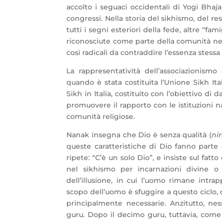
accolto i seguaci occidentali di Yogi Bhaja
congressi. Nella storia del sikhismo, del re
tutti i segni esteriori della fede, altre “fam
riconosciute come parte della comunità ne
così radicali da contraddire l’essenza stessa
La rappresentatività dell’associazionism
quando è stata costituita l’Unione Sikh It
Sikh in Italia, costituito con l’obiettivo d
promuovere il rapporto con le istituzioni naz
comunità religiose.
Nanak insegna che Dio è senza qualità (
ni
queste caratteristiche di Dio fanno parte d
ripete: “C’è un solo Dio”, e insiste sul f
nel sikhismo per incarnazioni divine 
dell’illusione, in cui l’uomo rimane intra
scopo dell’uomo è sfuggire a questo ciclo
principalmente necessarie. Anzitutto, ne
guru. Dopo il decimo guru, tuttavia, come 