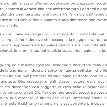
n e di altri maestri all’interno delle sue organizzazioni e dei
sto, accanto ai
khalsa sikh
che accettano tutti i dettami e po
iglie” di non-
khalsa sikh
e di
gora sikh
(“sikh bianchi”)
sono s
l senso più ampio, fino a quando le loro differenze non dive
 della fede.
o sikh in Italia ha raggiunto un momento culminante nel 2
alia, organismo federativo che raccoglie la maggioranza dei c
i dare una rappresentanza formale e giuridica alla comunità sikh
ionali, le amministrazioni locali, le associazioni culturali e le 
rguna
), ed è insieme creatore, sostegno e distruttore della vit
ella tradizione induista, è sotto l’influenza dell’Islam che 
atto che Dio non può prendere forma umana. Pertanto, non c’è 
o
avatara
. Dio, creatore, è egli stesso l’autore della duali
ppolato divenendo così soggetto al ciclo delle reincarnazion
, divenendo uno con Dio. Per ottenere questo scopo, tre cose
ssuno può ottenere la liberazione senza l’intermediazione d
si è visto il sikhismo (almeno nella sua corrente principale