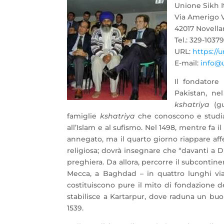
Unione Sikh I
Via Amerigo V
42017 Novella
Tel.: 329-1037
URL:
https://u
E-mail:
info@u
Il fondatore
Pakistan, ne
kshatriya
(gu
famiglie
kshatriya
che conoscono e studia
all’Islam e al sufismo. Nel 1498, mentre fa 
annegato, ma il quarto giorno riappare af
religiosa; dovrà insegnare che “davanti a D
preghiera. Da allora, percorre il subcontinen
Mecca, a Baghdad – in quattro lunghi via
costituiscono pure il mito di fondazione de
stabilisce a Kartarpur, dove raduna un bu
1539.