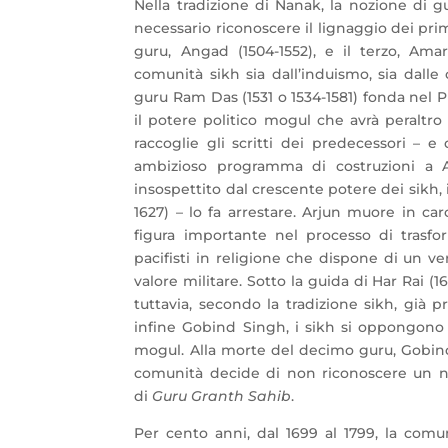
Nella tradizione di Nanak, la nozione di 
necessario riconoscere il lignaggio dei pri
guru, Angad (1504-1552), e il terzo, Ama
comunità sikh sia dall’induismo, sia dalle 
guru Ram Das (1531 o 1534-1581) fonda nel P
il potere politico mogul che avrà peraltro v
raccoglie gli scritti dei predecessori – e 
ambizioso programma di costruzioni a Am
insospettito dal crescente potere dei sikh, 
1627) – lo fa arrestare. Arjun muore in car
figura importante nel processo di tras
pacifisti in religione che dispone di un v
valore militare. Sotto la guida di Har Rai (1
tuttavia, secondo la tradizione sikh, già 
infine Gobind Singh, i sikh si oppongono 
mogul. Alla morte del decimo guru, Gobind 
comunità decide di non riconoscere un nu
di
Guru Granth Sahib
.
Per cento anni, dal 1699 al 1799, la comu