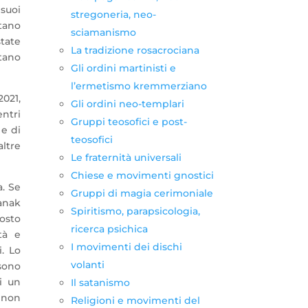
 suoi
stregoneria, neo-
rtano
sciamanismo
tate
La tradizione rosacrociana
ntano
Gli ordini martinisti e
l’ermetismo kremmerziano
021,
Gli ordini neo-templari
entri
Gruppi teosofici e post-
 e di
teosofici
altre
Le fraternità universali
Chiese e movimenti gnostici
a. Se
Gruppi di magia cerimoniale
Nanak
Spiritismo, parapsicologia,
posto
ricerca psichica
tà e
I movimenti dei dischi
i. Lo
volanti
 sono
i un
Il satanismo
) non
Religioni e movimenti del