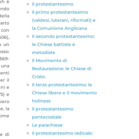
kh è
Il protestantesimo
condo
Il primo protestantesimo
ella
(valdesi, luterani, riformati) e
uarto
la Comunione Anglicana
a con
Il secondo protestantesimo:
606),
ia un
le Chiese battiste e
sso:
metodiste
1569-
Il Movimento di
è una
Restaurazione: le Chiese di
enti
Cristo
er il
Il terzo protestantesimo: le
nni e
Chiese libere e il movimento
75) e
holiness
pero
e, la
Il protestantesimo
nome
pentecostale
Le parachiese
Il protestantesimo radicale:
e di