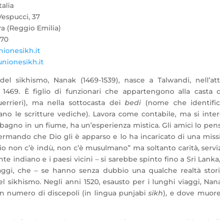
talia
espucci, 37
ra (Reggio Emilia)
970
nionesikh.it
nionesikh.it
 del sikhismo, Nanak (1469-1539), nasce a
Talwandi, nell’at
l 1469. È figlio di funzionari che appartengono alla casta d
errieri), ma nella sottocasta dei
bedi
(nome che identific
no le scritture vediche). Lavora come contabile, ma si inter
il bagno in un fiume, ha un’esperienza mistica. Gli amici lo pe
fermando che Dio gli è apparso e lo ha incaricato di una mis
io non c’è indù, non c’è musulmano” ma soltanto carità, servi
te indiano e i paesi vicini – si sarebbe spinto fino a Sri Lanka,
ggi, che – se hanno senza dubbio una qualche realtà stori
l sikhismo. Negli anni 1520, esausto per i lunghi viaggi, Nan
on numero di discepoli (in lingua punjabi
sikh
), e dove muore