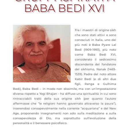
BABA BEDI XVI
Fra i maestri di origine sikh
che sono stati attivi e sono
conosciuti in Italia, uno dei
più noti è Baba Pyare Lal
Bedi (1909-1993), più noto
come Baba Bedi XVI,
considerato il sedicesimo
discendente del fondatore
del sikhismo, Nanak (1469-
1539). Padre del noto attore
Kabir Bedi (e di altri due
figli, Ranga e Gulhima
Bedi), Baba Bedi – in modo non dissimile, ma con un’impostazione
diversa rispetto a Yogi Bhajan – ha diffuso una spiritualità in cui sono
rintracciabili tratti della sua origine sikh (per quanto l’autore
affermasse che “le religioni hanno governato attraverso la paura”),
inserendosi consapevolmente nella corrente “acquariana” e del New
Age, proponendo insegnamenti non solo sulla meditazione e sulla
consapevolezza di Dio, ma soprattutto sull’evoluzione della
personalità e il benessere psicofisico.