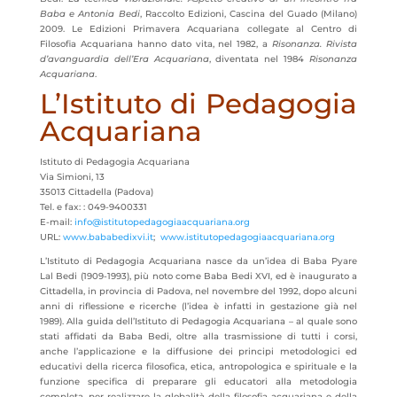
Baba e Antonia Bedi
, Raccolto Edizioni, Cascina del Guado (Milano)
2009. Le Edizioni Primavera Acquariana collegate al Centro di
Filosofia Acquariana hanno dato vita, nel 1982, a
Risonanza. Rivista
d’avanguardia dell’Era Acquariana
, diventata nel 1984
Risonanza
Acquariana
.
L’Istituto di Pedagogia
Acquariana
Istituto di Pedagogia Acquariana
Via Simioni, 13
35013 Cittadella (Padova)
Tel. e fax: : 049-9400331
E-mail:
info@istitutopedagogiaacquariana.org
URL:
www.bababedixvi.it
;
www.istitutopedagogiaacquariana.org
L’Istituto di Pedagogia Acquariana nasce da un’idea di Baba Pyare
Lal Bedi (1909-1993), più noto come Baba Bedi XVI, ed è inaugurato a
Cittadella, in provincia di Padova, nel novembre del 1992, dopo alcuni
anni di riflessione e ricerche (l’idea è infatti in gestazione già nel
1989). Alla guida dell’Istituto di Pedagogia Acquariana – al quale sono
stati affidati da Baba Bedi, oltre alla trasmissione di tutti i corsi,
anche l’applicazione e la diffusione dei principi metodologici ed
educativi della ricerca filosofica, etica, antropologica e spirituale e la
funzione specifica di preparare gli educatori alla metodologia
completa, per realizzare la globalità della filosofia acquariana e della