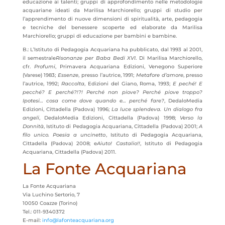
educazione ai talenti; gruppi di approfondimento nelle metodologie
acquariane ideati da Marilisa Marchiorello; gruppi di studio per
l’apprendimento di nuove dimensioni di spiritualità, arte, pedagogia
e tecniche del benessere scoperte ed elaborate da Marilisa
Marchiorello; gruppi di educazione per bambini e bambine.
B.: L’Istituto di Pedagogia Acquariana ha pubblicato, dal 1993 al 2001,
il semestrale
Risonanze per Baba Bedi XVI
. Di Marilisa Marchiorello,
cfr.
Profumi
,
Primavera Acquariana Edizioni, Venegono Superiore
(Varese) 1983;
Essenze
, presso l’autrice, 1991;
Metafore d’amore
, presso
l’autrice, 1992;
Raccolta
, Edizioni del Giano, Roma, 1993;
E peché! E
pecché? E perché?!?! Perché non piove? Perché piove troppo?
Ipotesi… cosa come dove quando e… perché fare?
, DedaloMedia
Edizioni, Cittadella (Padova) 1996;
La luce splendeva. Un dialogo fra
angeli
, DedaloMedia Edizioni, Cittadella (Padova) 1998;
Verso la
Donnità
, Istituto di Pedagogia Acquariana, Cittadella (Padova) 2001;
A
filo unico. Poesia a uncinetto
, Istituto di Pedagogia Acquariana,
Cittadella (Padova) 2008; e
Aiuto! Castalio!!
, Istituto di Pedagogia
Acquariana, Cittadella (Padova) 2011.
La Fonte Acquariana
La Fonte Acquariana
Via Luchino Sertorio, 7
10050 Coazze (Torino)
Tel.: 011-9340372
E-mail:
info@lafonteacquariana.org