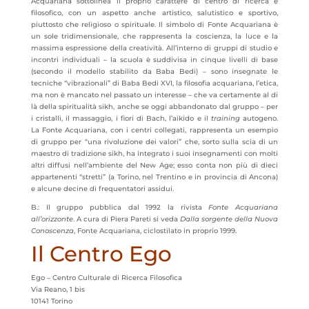
Acquariana sottolinea il proprio carattere di centro di ricerca e
filosofico, con un aspetto anche artistico, salutistico e sportivo,
piuttosto che religioso o spirituale. Il simbolo di Fonte Acquariana è
un sole tridimensionale, che rappresenta la coscienza, la luce e la
massima espressione della creatività. All’interno di gruppi di studio e
incontri individuali – la scuola è suddivisa in cinque livelli di base
(secondo il modello stabilito da Baba Bedi) – sono insegnate le
tecniche “vibrazionali” di Baba Bedi XVI, la filosofia acquariana, l’etica,
ma non è mancato nel passato un interesse – che va certamente al di
là della spiritualità sikh, anche se oggi abbandonato dal gruppo – per
i cristalli, il massaggio, i fiori di Bach, l’aikido e il
training
autogeno.
La Fonte Acquariana, con i centri collegati, rappresenta un esempio
di gruppo per “una rivoluzione dei valori” che, sorto sulla scia di un
maestro di tradizione sikh, ha integrato i suoi insegnamenti con molti
altri diffusi nell’ambiente del New Age; esso conta non più di dieci
appartenenti “stretti” (a Torino, nel Trentino e in provincia di Ancona)
e alcune decine di frequentatori assidui.
B.: Il gruppo pubblica dal 1992 la rivista
Fonte Acquariana
all’orizzonte
. A cura di Piera Pareti si veda
Dalla sorgente della Nuova
Conoscenza
, Fonte Acquariana, ciclostilato in proprio 1999.
Il Centro Ego
Ego – Centro Culturale di Ricerca Filosofica
Via Reano, 1 bis
10141 Torino