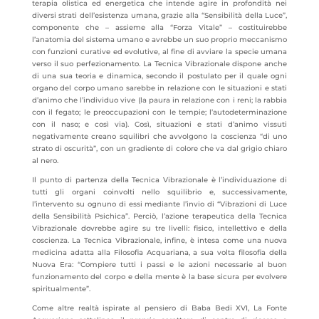
terapia olistica ed energetica che intende agire in profondità nei
diversi strati dell’esistenza umana, grazie alla “Sensibilità della Luce”,
componente che – assieme alla “Forza Vitale” – costituirebbe
l’anatomia del sistema umano e avrebbe un suo proprio meccanismo
con funzioni curative ed evolutive, al fine di avviare la specie umana
verso il suo perfezionamento. La Tecnica Vibrazionale dispone anche
di una sua teoria e dinamica, secondo il postulato per il quale ogni
organo del corpo umano sarebbe in relazione con le situazioni e stati
d’animo che l’individuo vive (la paura in relazione con i reni; la rabbia
con il fegato; le preoccupazioni con le tempie; l’autodeterminazione
con il naso; e così via). Così, situazioni e stati d’animo vissuti
negativamente creano squilibri che avvolgono la coscienza “di uno
strato di oscurità”, con un gradiente di colore che va dal grigio chiaro
al nero.
Il punto di partenza della Tecnica Vibrazionale è l’individuazione di
tutti gli organi coinvolti nello squilibrio e, successivamente,
l’intervento su ognuno di essi mediante l’invio di “Vibrazioni di Luce
della Sensibilità Psichica”. Perciò, l’azione terapeutica della Tecnica
Vibrazionale dovrebbe agire su tre livelli: fisico, intellettivo e della
coscienza. La Tecnica Vibrazionale, infine, è intesa come una nuova
medicina adatta alla Filosofia Acquariana, a sua volta filosofia della
Nuova Era: “Compiere tutti i passi e le azioni necessarie al buon
funzionamento del corpo e della mente è la base sicura per evolvere
spiritualmente”.
Come altre realtà ispirate al pensiero di Baba Bedi XVI, La Fonte