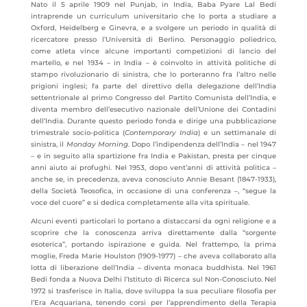
Nato il 5 aprile 1909 nel Punjab, in India, Baba Pyare Lal Bedi
intraprende un curriculum universitario che lo porta a studiare a
Oxford, Heidelberg e Ginevra, e a svolgere un periodo in qualità di
ricercatore presso l’Università di Berlino. Personaggio poliedrico,
come atleta vince alcune importanti competizioni di lancio del
martello, e nel 1934 – in India – è coinvolto in attività politiche di
stampo rivoluzionario di sinistra, che lo porteranno fra l’altro nelle
prigioni inglesi; fa parte del direttivo della delegazione dell’India
settentrionale al primo Congresso del Partito Comunista dell’India, e
diventa membro dell’esecutivo nazionale dell’Unione dei Contadini
dell’India. Durante questo periodo fonda e dirige una pubblicazione
trimestrale socio-politica (
Contemporary India
) e un settimanale di
sinistra, il
Monday Morning
. Dopo l’indipendenza dell’India – nel 1947
– e in seguito alla spartizione fra India e Pakistan, presta per cinque
anni aiuto ai profughi. Nel 1953, dopo vent’anni di attività politica –
anche se, in precedenza, aveva conosciuto Annie Besant (1847-1933),
della Società Teosofica, in occasione di una conferenza –, “segue la
voce del cuore” e si dedica completamente alla vita spirituale.
Alcuni eventi particolari lo portano a distaccarsi da ogni religione e a
scoprire che la conoscenza arriva direttamente dalla “sorgente
esoterica”, portando ispirazione e guida. Nel frattempo, la prima
moglie, Freda Marie Houlston (1909-1977) – che aveva collaborato alla
lotta di liberazione dell’India – diventa monaca buddhista. Nel 1961
Bedi fonda a Nuova Delhi l’Istituto di Ricerca sul Non-Conosciuto. Nel
1972 si trasferisce in Italia, dove sviluppa la sua peculiare filosofia per
l’Era Acquariana, tenendo corsi per l’apprendimento della Terapia