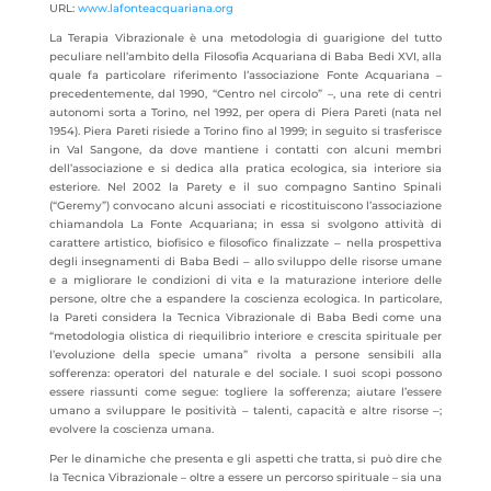
URL:
www.lafonteacquariana.org
La Terapia Vibrazionale è una metodologia di guarigione del tutto
peculiare nell’ambito della Filosofia Acquariana di Baba Bedi XVI, alla
quale fa particolare riferimento l’associazione Fonte Acquariana –
precedentemente, dal 1990, “Centro nel circolo” –, una rete di centri
autonomi sorta a Torino, nel 1992, per opera di Piera Pareti (nata nel
1954). Piera Pareti risiede a Torino fino al 1999; in seguito si trasferisce
in Val Sangone, da dove mantiene i contatti con alcuni membri
dell’associazione e si dedica alla pratica ecologica, sia interiore sia
esteriore. Nel 2002 la Parety e il suo compagno Santino Spinali
(“Geremy”) convocano alcuni associati e ricostituiscono l’associazione
chiamandola La Fonte Acquariana; in essa si svolgono attività di
carattere artistico, biofisico e filosofico finalizzate ‒ nella prospettiva
degli insegnamenti di Baba Bedi ‒ allo sviluppo delle risorse umane
e a migliorare le condizioni di vita e la maturazione interiore delle
persone, oltre che a espandere la coscienza ecologica. In particolare,
la Pareti considera la Tecnica Vibrazionale di Baba Bedi come una
“metodologia olistica di riequilibrio interiore e crescita spirituale per
l’evoluzione della specie umana” rivolta a persone sensibili alla
sofferenza: operatori del naturale e del sociale. I suoi scopi possono
essere riassunti come segue: togliere la sofferenza; aiutare l’essere
umano a sviluppare le positività ‒ talenti, capacità e altre risorse ‒;
evolvere la coscienza umana.
Per le dinamiche che presenta e gli aspetti che tratta, si può dire che
la Tecnica Vibrazionale – oltre a essere un percorso spirituale – sia una