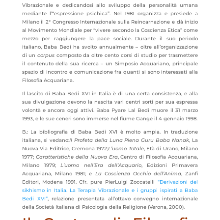
Vibrazionale e dedicandosi allo sviluppo della personalità umana
mediante l’“espressione psichica”. Nel 1981 organizza e presiede a
Milano il 2° Congresso Internazionale sulla Reincarnazione e dà inizio
al Movimento Mondiale per “vivere secondo la Coscienza Etica” come
mezzo per raggiungere la pace sociale. Durante il suo periodo
italiano, Baba Bedi ha svolto annualmente – oltre all’organizzazione
di un
corpus
composto da oltre cento corsi di studio per trasmettere
il contenuto della sua ricerca – un Simposio Acquariano, principale
spazio di incontro e comunicazione fra quanti si sono interessati alla
Filosofia Acquariana.
Il lascito di Baba Bedi XVI in Italia è di una certa consistenza, e alla
sua divulgazione devono la nascita vari centri sorti per sua espressa
volontà e ancora oggi attivi. Baba Pyare Lal Bedi muore il 31 marzo
1993, e le sue ceneri sono immerse nel fiume Gange il 4 gennaio 1998.
B.: La bibliografia di Baba Bedi XVI è molto ampia. In traduzione
italiana, si vedano:
Il Profeta della Luna Piena Guru Baba Nanak
, La
Nuova Via Editrice, Cremona 1972;
L’uomo Totale
, Età di Urano, Milano
1977;
Caratteristiche della Nuova Era
, Centro di Filosofia Acquariana,
Milano 1979;
L’uomo nell’Era dell’Acquario
, Edizioni Primavera
Acquariana, Milano 1981; e
La Coscienza Occhio dell’Anima
, Zanfi
Editori, Modena 1991. Cfr. pure PierLuigi Zoccatelli
“Derivazioni del
sikhismo in Italia. La Terapia Vibrazionale e i gruppi ispirati a Baba
Bedi XVI”
, relazione presentata all’ottavo convegno internazionale
della Società Italiana di Psicologia della Religione (Verona, 2000).