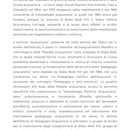
scuola acquariana – si trova dagli esordi Marilisa Marchiorello, nata a
Cittadella nel 1950, dal 1970 terapeuta della riabilitazione e dal 1980
consulente di metodologie acquariane, la quale nel 1980 aveva già
fondato, sempre su impulso di Baba Bedi XVI, il Teatro Sofocle
Acquariano, tutt’oggi esistente, e al quale sono affidati lo studio,
l’applicazione, la sperimentazione e la trasmissione delle metodologie
psichiche per l’espressione creativa e artistica.
Il termine “acquariano”, presente sia nelle attività del Teatro sia in
quelle dell’Istituto, è posto in relazione all’insegnamento filosofico e
cosmologico della “filosofia acquariana” nella proposta di Baba Bedi
XVI, la quale intende fornire nuovi strumenti e illuminare di nuove
possibilità esistenziali e interpretative la ricerca di crescita evolutiva
personale e sociale. Le fondamenta delle dinamiche della “pedagogia
acquariana” sono esposte da Baba Bedi XVI già nel 1982, con una
conferenza sul tema “La Pedagogia nell’Era dell’Acquario” in
occasione del convegno “Pedagogia e Arte psichica”. Le quattro
dimensioni alla base della filosofia acquariana, ovvero le tecniche
specifiche che costituiscono la “Metodologia Psichica Acquariana”,
sono: autoconoscenza e conoscenza (filosofia, spiritualità e
medianità); autocura e dedizione al curare (tecniche del benessere
psicofisico); autorealizzazione e realizzazione dei talenti creativi e
artistici (creatività e arte); autoeducazione ed educazione alla
trasmissione (pedagogia acquariana). In tal senso, le attività
dell’Istituto di Pedagogia Acquariana si articolano in gruppi di studio
per la trasmissione degli insegnamenti di Baba Bedi XVI; gruppi di