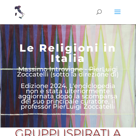
Le Religioni in
Italia
Massimo Introvigne - PierLuigi
Zoccatelli (sotto la direzione di)
Edizione 2024. L'enciclopedia
non è stata ulteriormente
aggiornata dopo la scomparsa
del suo principale curatore, il
professor PierLuigi Zoccatelli
GRUPPI ISPIRATI A