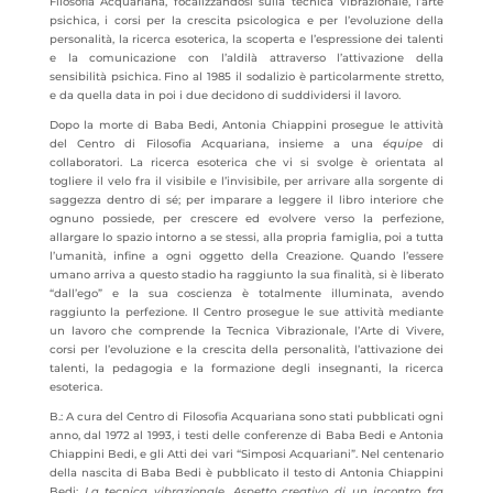
Filosofia Acquariana, focalizzandosi sulla tecnica vibrazionale, l’arte
psichica, i corsi per la crescita psicologica e per l’evoluzione della
personalità, la ricerca esoterica, la scoperta e l’espressione dei talenti
e la comunicazione con l’aldilà attraverso l’attivazione della
sensibilità psichica. Fino al 1985 il sodalizio è particolarmente stretto,
e da quella data in poi i due decidono di suddividersi il lavoro.
Dopo la morte di Baba Bedi, Antonia Chiappini prosegue le attività
del Centro di Filosofia Acquariana, insieme a una
équipe
di
collaboratori. La ricerca esoterica che vi si svolge è orientata al
togliere il velo fra il visibile e l’invisibile, per arrivare alla sorgente di
saggezza dentro di sé; per imparare a leggere il libro interiore che
ognuno possiede, per crescere ed evolvere verso la perfezione,
allargare lo spazio intorno a se stessi, alla propria famiglia, poi a tutta
l’umanità, infine a ogni oggetto della Creazione. Quando l’essere
umano arriva a questo stadio ha raggiunto la sua finalità, si è liberato
“dall’ego” e la sua coscienza è totalmente illuminata, avendo
raggiunto la perfezione. Il Centro prosegue le sue attività mediante
un lavoro che comprende la Tecnica Vibrazionale, l’Arte di Vivere,
corsi per l’evoluzione e la crescita della personalità, l’attivazione dei
talenti, la pedagogia e la formazione degli insegnanti, la ricerca
esoterica.
B.: A cura del Centro di Filosofia Acquariana sono stati pubblicati ogni
anno, dal 1972 al 1993, i testi delle conferenze di Baba Bedi e Antonia
Chiappini Bedi, e gli Atti dei vari “Simposi Acquariani”. Nel centenario
della nascita di Baba Bedi è pubblicato il testo di Antonia Chiappini
Bedi:
La tecnica vibrazionale. Aspetto creativo di un incontro fra