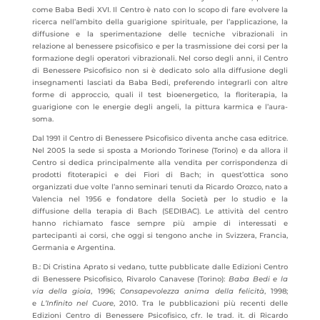
come Baba Bedi XVI. Il Centro è nato con lo scopo di fare evolvere la
ricerca nell’ambito della guarigione spirituale, per l’applicazione, la
diffusione e la sperimentazione delle tecniche vibrazionali in
relazione al benessere psicofisico e per la trasmissione dei corsi per la
formazione degli operatori vibrazionali. Nel corso degli anni, il Centro
di Benessere Psicofisico non si è dedicato solo alla diffusione degli
insegnamenti lasciati da Baba Bedi, preferendo integrarli con altre
forme di approccio, quali il test bioenergetico, la floriterapia, la
guarigione con le energie degli angeli, la pittura karmica e l’aura-
soma.
Dal 1991 il Centro di Benessere Psicofisico diventa anche casa editrice.
Nel 2005 la sede si sposta a Moriondo Torinese (Torino) e da allora il
Centro si dedica principalmente alla vendita per corrispondenza di
prodotti fitoterapici e dei Fiori di Bach; in quest’ottica sono
organizzati due volte l’anno seminari tenuti da Ricardo Orozco, nato a
Valencia nel 1956 e fondatore della Società per lo studio e la
diffusione della terapia di Bach (SEDIBAC). Le attività del centro
hanno richiamato fasce sempre più ampie di interessati e
partecipanti ai corsi, che oggi si tengono anche in Svizzera, Francia,
Germania e Argentina.
B.: Di Cristina Aprato si vedano, tutte pubblicate dalle Edizioni Centro
di Benessere Psicofisico, Rivarolo Canavese (Torino):
Baba Bedi e la
via della gioia
, 1996;
Consapevolezza anima della felicità
, 1998;
e
L’Infinito nel Cuore
, 2010. Tra le pubblicazioni più recenti delle
Edizioni Centro di Benessere Psicofisico, cfr. le trad. it. di Ricardo