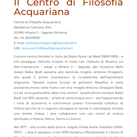
Il Centro di Filosofia
Acquariana
Centro di Filosofia Acquariana
Residenza Cantone, 304
20090 Milano 2 – Segrate (Milano)
Tel.: 02-26419760
E-mail:
antonia.chiappini@fastwebnet.it
URL:
www.centrofilosofiaacquariana.it
Il primo centro fondato in Italia da Baba Pyare Lal Bedi (1909-1993) – e
che prosegue l’attività iniziata in India con l’Istituto di Ricerca sul
Non-Conosciuto – sorge a Milano 2 – Segrate, per iniziativa dello
stesso Baba Bedi assieme alla seconda moglie, Antonia Chiappini,
alla quale il primo riconosceva la co-paternità dell’ispirazione
originaria: “Questa nuova Scuola di pensiero filosofico è sorta
lavorando mano nella mano con mia moglie Antonia Chiappini Bedi,
e a lei va la gratitudine della mia anima”. Quest’ultima conosce Baba
Bedi nel 1974, quando – all’età di venticinque anni – sta frequentando
i corsi di economia e commercio presso l’Università Cattolica di
Milano (anche se in seguito consegue la laurea in psicologia). Iniziata
una stretta intesa, i due collaborano con vari centri di ricerca
spirituale, a Milano, Roma, Torino e Livorno.
Nel 1977 – alla morte della prima moglie, Freda Marie Houlston (1909-
1977) – i due si sposano, e nel 1979 fondano ufficialmente il Centro di