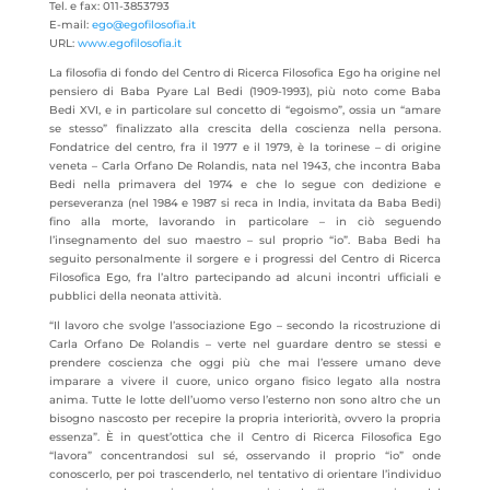
Tel. e fax: 011-3853793
E-mail:
ego@egofilosofia.it
URL:
www.egofilosofia.it
La filosofia di fondo del Centro di Ricerca Filosofica Ego ha origine nel
pensiero di Baba Pyare Lal Bedi (1909-1993), più noto come Baba
Bedi XVI, e in particolare sul concetto di “egoismo”, ossia un “amare
se stesso” finalizzato alla crescita della coscienza nella persona.
Fondatrice del centro, fra il 1977 e il 1979, è la torinese – di origine
veneta – Carla Orfano De Rolandis, nata nel 1943, che incontra Baba
Bedi nella primavera del 1974 e che lo segue con dedizione e
perseveranza (nel 1984 e 1987 si reca in India, invitata da Baba Bedi)
fino alla morte, lavorando in particolare – in ciò seguendo
l’insegnamento del suo maestro – sul proprio “io”. Baba Bedi ha
seguito personalmente il sorgere e i progressi del Centro di Ricerca
Filosofica Ego, fra l’altro partecipando ad alcuni incontri ufficiali e
pubblici della neonata attività.
“Il lavoro che svolge l’associazione Ego – secondo la ricostruzione di
Carla Orfano De Rolandis – verte nel guardare dentro se stessi e
prendere coscienza che oggi più che mai l’essere umano deve
imparare a vivere il cuore, unico organo fisico legato alla nostra
anima. Tutte le lotte dell’uomo verso l’esterno non sono altro che un
bisogno nascosto per recepire la propria interiorità, ovvero la propria
essenza”. È in quest’ottica che il Centro di Ricerca Filosofica Ego
“lavora” concentrandosi sul sé, osservando il proprio “io” onde
conoscerlo, per poi trascenderlo, nel tentativo di orientare l’individuo