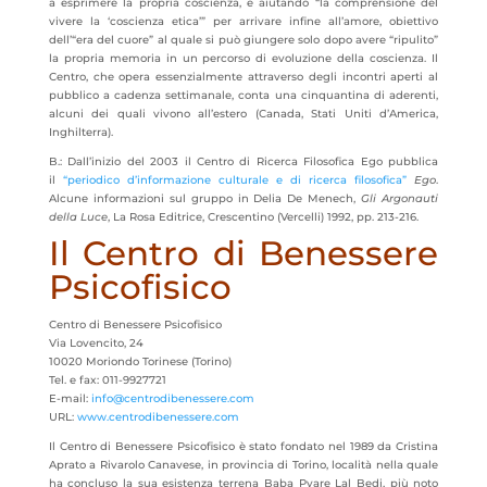
a esprimere la propria coscienza, e aiutando “la comprensione del
vivere la ‘coscienza etica’” per arrivare infine all’amore, obiettivo
dell’“era del cuore” al quale si può giungere solo dopo avere “ripulito”
la propria memoria in un percorso di evoluzione della coscienza. Il
Centro, che opera essenzialmente attraverso degli incontri aperti al
pubblico a cadenza settimanale, conta una cinquantina di aderenti,
alcuni dei quali vivono all’estero (Canada, Stati Uniti d’America,
Inghilterra).
B.: Dall’inizio del 2003 il Centro di Ricerca Filosofica Ego pubblica
il
“periodico d’informazione culturale e di ricerca filosofica”
Ego
.
Alcune informazioni sul gruppo in Delia De Menech,
Gli Argonauti
della Luce
, La Rosa Editrice, Crescentino (Vercelli) 1992, pp. 213-216.
Il Centro di Benessere
Psicofisico
Centro di Benessere Psicofisico
Via Lovencito, 24
10020 Moriondo Torinese (Torino)
Tel. e fax: 011-9927721
E-mail:
info@centrodibenessere.com
URL:
www.centrodibenessere.com
Il Centro di Benessere Psicofisico è stato fondato nel 1989 da Cristina
Aprato a Rivarolo Canavese, in provincia di Torino, località nella quale
ha concluso la sua esistenza terrena Baba Pyare Lal Bedi, più noto