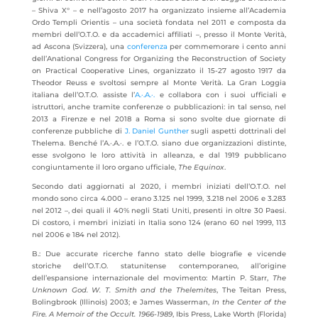
– Shiva X° – e nell’agosto 2017 ha organizzato insieme all’Academia
Ordo Templi Orientis – una società fondata nel 2011 e composta da
membri dell’O.T.O. e da accademici affiliati –, presso il Monte Verità,
ad Ascona (Svizzera), una
conferenza
per commemorare i cento anni
dell’Anational Congress for Organizing the Reconstruction of Society
on Practical Cooperative Lines, organizzato il 15-27 agosto 1917 da
Theodor Reuss e svoltosi sempre al Monte Verità. La Gran Loggia
italiana dell’O.T.O. assiste l’
A.·.A.·.
e collabora con i suoi ufficiali e
istruttori, anche tramite conferenze o pubblicazioni: in tal senso, nel
2013 a Firenze e nel 2018 a Roma si sono svolte due giornate di
conferenze pubbliche di
J. Daniel Gunther
sugli aspetti dottrinali del
Thelema. Benché l’A.·.A.·. e l’O.T.O. siano due organizzazioni distinte,
esse svolgono le loro attività in alleanza, e dal 1919 pubblicano
congiuntamente il loro organo ufficiale,
The Equinox
.
Secondo dati aggiornati al 2020, i membri iniziati dell’O.T.O. nel
mondo sono circa 4.000 – erano 3.125 nel 1999, 3.218 nel 2006 e 3.283
nel 2012 –, dei quali il 40% negli Stati Uniti, presenti in oltre 30 Paesi.
Di costoro, i membri iniziati in Italia sono 124 (erano 60 nel 1999, 113
nel 2006 e 184 nel 2012).
B.: Due accurate ricerche fanno stato delle biografie e vicende
storiche dell’O.T.O. statunitense contemporaneo, all’origine
dell’espansione internazionale del movimento: Martin P. Starr,
The
Unknown God. W. T. Smith and the Thelemites
, The Teitan Press,
Bolingbrook (Illinois) 2003; e James Wasserman,
In the Center of the
Fire. A Memoir of the Occult. 1966-1989
, Ibis Press, Lake Worth (Florida)