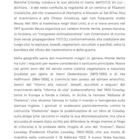
Benché Crowley conduca le sue attività in nome dell’O.T.O. (in cui –
dichiara – è del resto confluita la regolarità di un ventina di filiazioni
iniziatiche, dal rito massonico di Memphis e Misraim al Sat B’hai, fino
al martinismo e alla Chiesa Gnostica), egli non frequenta molto
Reuss. Nel 1914 si trasferisce negli Stati Uniti, e vi si trova ancora nel
1917 quando Reuss organizza sul celebre Monte Verità, presso Ascona,
in Svizzera, un “congresso antinazionalista” con l’intenzione di riunire
(non senza propagandare 1’O.T.O.), conformemente alla tradizione del
luogo che lo ospitava, teosofi, vegetariani, occultisti e pacifisti sotto la
bandiera del rifiuto del nazionalismo e della guerra.
Nella geografia sacra dei movimenti magici in genere, Monte Verità
ha tutti i requisiti per essere considerato il santuario principale. Nasce
nei primi anni del XX secolo come colonia vegetariana e naturista
(nudista) per opera di Henri Oedenkoven (1875-1935) e di Ida
Hoffmann (1864-1926), e comincia ben presto ad attirare anarchici,
teorici del “ritorno alla natura”, teosofi, occultisti e seguaci del
movimento della “riforma di vita” (
Lebensreform
). Nel 1920 Crowley
torna in Europa e fonda a Cefalù, in Sicilia, la famosa “Abbazia di
Thelema”, che diventa famosa in tutto il mondo e famigerata sulla
stampa inglese. I giornali si scatenano particolarmente contro la
comunità “thelemita” dopo la pubblicazione di un libro di Crowley
sulla droga (che racconta in realtà la sua disintossicazione, ma che è
accusato di essere stato scritto per difendere la droga mentre si finge
di criticarla) e le proteste della moglie di uno dei “monaci”, Raoul
Loveday (Frederick Charles Loveday, 1900-1923), che era morto di
malattia nella comunità il 16 febbraio 1923. Il nuovo Stato fascista