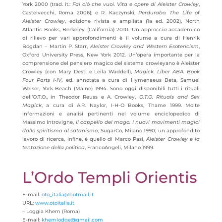
York 2000 (trad. it.:
Fai ciò che vuoi.
Vita e opere di Aleister Crowley
,
Castelvecchi, Roma 2006); e R. Kaczynski,
Perdurabo.
The Life of
Aleister Crowley
, edizione rivista e ampliata (1a ed. 2002), North
Atlantic Books, Berkeley (California) 2010. Un approccio accademico
di rilievo per vari approfondimenti è il volume a cura di Henrik
Bogdan – Martin P. Starr,
Aleister Crowley and Western Esotericism
,
Oxford University Press, New York 2012. Un’opera importante per la
comprensione
del pensiero magico del sistema crowleyano è Aleister
Crowley (con Mary Desti e Leila Waddell),
Magick.
Liber ABA. Book
Four Parts I-IV
, ed. annotata a cura di Hymenaeus Beta, Samuel
Weiser, York Beach (Maine) 1994.
Sono oggi disponibili tutti i rituali
dell’O.T.O., in Theodor Reuss e A. Crowley,
O.T.O. Rituals and Sex
Magick
, a cura di A.R. Naylor, I-H-O Books, Thame 1999. Molte
informazioni e analisi pertinenti nel volume enciclopedico di
Massimo Introvigne,
Il cappello del mago. I nuovi movimenti magici
dallo spiritismo al satanismo
, SugarCo, Milano 1990; un approfondito
lavoro di ricerca, infine, è quello di Marco Pasi,
Aleister Crowley e la
tentazione della politica
, FrancoAngeli, Milano 1999.
L’Ordo Templi Orientis
E-mail:
oto_italia@hotmail.it
URL:
www.otoitalia.it
– Loggia Khem (Roma)
E-mail:
khemlodge@gmail.com