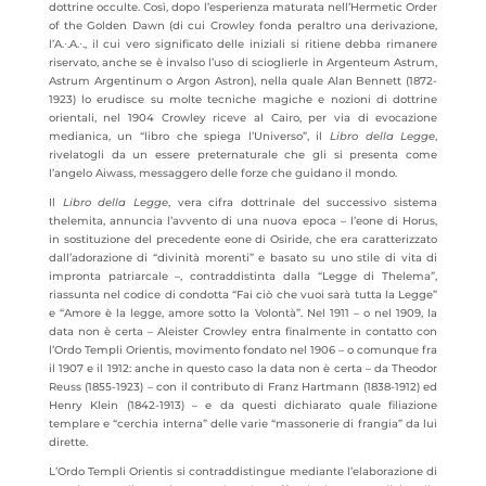
dottrine occulte. Così, dopo l’esperienza maturata nell’Hermetic Order
of the Golden Dawn (di cui Crowley fonda peraltro una derivazione,
l’A.∙.A.∙., il cui vero significato delle iniziali si ritiene debba rimanere
riservato, anche se è invalso l’uso di scioglierle in Argenteum Astrum,
Astrum Argentinum o Argon Astron), nella quale Alan Bennett (1872-
1923) lo erudisce su molte tecniche magiche e nozioni di dottrine
orientali, nel 1904 Crowley riceve al Cairo, per via di evocazione
medianica, un “libro che spiega l’Universo”, il
Libro della Legge
,
rivelatogli da un essere preternaturale che gli si presenta come
l’angelo Aiwass, messaggero delle forze che guidano il mondo.
Il
Libro della Legge
, vera cifra dottrinale del successivo sistema
thelemita, annuncia l’avvento di una nuova epoca – l’eone di Horus,
in sostituzione del precedente eone di Osiride, che era caratterizzato
dall’adorazione di “divinità morenti” e basato su uno stile di vita di
impronta patriarcale –, contraddistinta dalla “Legge di Thelema”,
riassunta nel codice di condotta “Fai ciò che vuoi sarà tutta la Legge”
e “Amore è la legge, amore sotto la Volontà”
. Nel 1911 – o nel 1909, la
data non è certa – Aleister Crowley entra finalmente in contatto con
l’Ordo Templi Orientis, movimento fondato nel 1906 – o comunque fra
il 1907 e il 1912: anche in questo caso la data non è certa – da Theodor
Reuss (1855-1923) – con il contributo di Franz Hartmann (1838-1912) ed
Henry Klein (1842-1913) – e da questi dichiarato quale filiazione
templare e “cerchia interna” delle varie “massonerie di frangia” da lui
dirette.
L’Ordo Templi Orientis si contraddistingue mediante l’elaborazione di