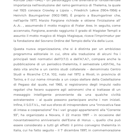
Küntzel (1857-1942) – un personaggio che diventerà di fondamentale
importanza nell’evoluzione del ramo germanico di Thelema, la quale
nel 1925 conosce Crowley a Lipsia –, Friedrich Lekve (1904-1956) e
Heinrich Baumgartner (1902-1981). È proprio a Baumgartner che,
nell’aprile 1977, Marzio Forgione richiede e ottiene l’iniziazione all’
A.·.A.·. , assumendo il motto magico di Frater Ares. In seguito, come
accennato, Forgione, avendo raggiunto il grado di Magister Templi e
assunto il motto magico di Magis Magisque, riceve l’
imprimatur
per
la fondazione del Sovrano Ordine del Tempio della Via della Luce.
Questa nuova organizzazione, che si è distinta per un ambizioso
programma editoriale in cui, oltre alla traduzione di alcuni fra i
principali testi normativi dell’O.T.O. e dell’A.?.A.?., compare anche la
pubblicazione di un periodico thelemita, il semestrale
LAShTAL
, ha
dato vita anche a un centro studi collaterale – denominato Centro
Studi e Ricerche C.T.A. 102, nato nel 1972 a Rivoli, in provincia di
Torino, e il cui nome rimanda a un corpo stellare della Costellazione
di Pegaso dal quale, nel 1965, si registrarono degli impulsi radio
regolari che fecero supporre agli astronomi che si trattasse di un
messaggio intelligente proveniente da una qualche civiltà
extraterrestre – al quale possono partecipare anche i non iniziati.
Infine, il S.O.T.V.L., nel suo sforzo di intraprendere una “innovativa fase
di intesa e cooperazione” fra i vari gruppi appartenenti alla “Corrente
93”, ha organizzato a Novara, il 22 marzo 1997 – in occasione del
novantatreesimo anniversario dell’Eone di Horus –, quello che può
essere considerato a tutti gli effetti il primo convegno thelemita in
Italia, cui ha fatto seguito – il 7 dicembre 1997, in commemorazione