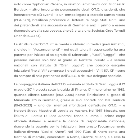
noto come Typhonian Order –, in relazioni amichevoli con Michael P.
Bertiaux – altro importante personaggio degli O.T.O. dissidenti, che
incontreremo più avanti – e un tempo legato a Marcelo Ramos Motta
(1931-1987), brasiliano professore di letteratura negli Stati Uniti, uno
dei pretendenti alla successione di Germer, e anzi il primo a essere
riconosciuto dalla sua vedova, che dà vita a una Societas Ordo Templi
Orientis (S.O.T.O.).
La struttura dell’O.T.O., ritualmente suddiviso in tredici gradi iniziatici,
si divide in “Accampamenti” – nei quali talora il responsabile ha una
patente per iniziare al solo grado di Minervale –, “Oasi”, “Logge” – che
possono iniziare solo fino al grado di Perfetto Iniziato – e sezioni
nazionali con statuto di “Gran Loggia”, che possono eseguire
iniziazioni fino al VII° compreso. I gradi successivi – VIII°, IX°, XI° – sono
da sempre di sola pertinenza dell’O.H.O. o del suo delegato speciale.
La propaggine italiana dell’O.T.O. – elevata al titolo di Gran Loggia il 17
maggio 2014 e posta sotto la guida di Phanes X° – ha origine nel 1982,
quando Alberto Moscato (1963-2006) riceve l’iniziazione al grado di
Minervale (0°) in Germania, grazie ai suoi contatti con Bill Heidrick
(1943-2023) – uno dei membri rifondatori dell’attuale O.T.O. – e
Norbert Straet, Maestro di Loggia ad Aachen. Nel 1987 Moscato, con
l’aiuto di Fiorella Di Rico Alberoni, fonda a Roma il primo corpo
ufficiale italiano e assume la carica di responsabile nazionale,
ricevendo la patente per le iniziazioni; ben presto l’accampamento
italiano diventa “Oasi di Khem”. Nel 1990 l’Oasi di Khem conta una
trentina di membri, concentrati a Roma, Firenze, Milano, e a essa fa