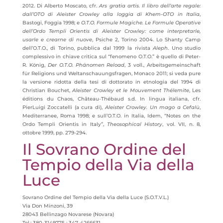
2012. Di Alberto Moscato, cfr.
Ars gratia artis. Il libro dell’arte regale:
dall’OTO di Aleister Crowley alla loggia di Khem-OTO in Italia
,
Bastogi, Foggia 1998; e
O.T.O. Formule Magiche. Le Formule Operative
dell’Ordo Templi Orientis di Aleister Crowley: come interpretarle,
usarle e crearne di nuove
, Psiche 2, Torino 2004. Lo Shanty Camp
dell’O.T.O., di Torino, pubblica dal 1999 la rivista
Aleph
. Uno studio
complessivo in chiave critica sul “fenomeno O.T.O.” è quello di Peter-
R. König,
Der O.T.O. Phänomen Reload
, 3 voll., Arbeitsgemeinschaft
für Religions und Weltanschauungsfragen, Monaco 2011; si veda pure
la versione ridotta della tesi di dottorato in etnologia del 1994 di
Christian Bouchet,
Aleister Crowley et le Mouvement Thélemite
, Les
éditions du Chaos, Château-Thébaud s.d. In lingua italiana, cfr.
PierLuigi Zoccatelli (a cura di),
Aleister Crowley. Un mago a Cefalù
,
Mediterranee, Roma 1998; e sull’O.T.O. in Italia, Idem, “Notes on the
Ordo Templi Orientis in Italy”,
Theosophical History
, vol. VII, n. 8,
ottobre 1999, pp. 279-294.
Il Sovrano Ordine del
Tempio della Via della
Luce
Sovrano Ordine del Tempio della Via della Luce (S.O.T.V.L.)
Via Don Minzoni, 39
28043 Bellinzago Novarese (Novara)
Tel.: 380-3149775 ; 347-4266631