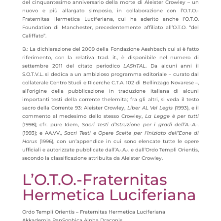
del cinquantesimo anniversario della morte di Aleister Crowley – un
nuovo e più allargato simposio, in collaborazione con l’O.T.O.-
Fraternitas Hermetica Luciferiana, cui ha aderito anche l’O.T.O.
Foundation di Manchester, precedentemente affiliato all’O.T.O. “del
Califfato”.
B.: La dichiarazione del 2009 della Fondazione Aeshbach cui si è fatto
riferimento, con la relativa trad. it., è disponibile nel numero di
settembre 2011 del citato periodico
LAShTAL
. Da alcuni anni il
S.O.T.V.L. si dedica a un ambizioso programma editoriale – curato dal
collaterale Centro Studi e Ricerche C.T.A. 102 di Bellinzago Novarese –,
all’origine della pubblicazione in traduzione italiana di alcuni
importanti testi della corrente thelemita; fra gli altri, si veda il testo
sacro della Corrente 93: Aleister Crowley,
Liber AL Vel Legis
(1993), e il
commento al medesimo dello stesso Crowley,
La Legge è per tutti
(1998); cfr. pure Idem,
Sacri Testi d’Istruzione per i gradi dell’A.·.A.·.
(1993); e AA.VV.,
Sacri Testi e Opere Scelte per l’Iniziato dell’Eone di
Horus
(1996), con un’appendice in cui sono elencate tutte le opere
ufficiali e autorizzate pubblicate dall’A.·.A.·. e dall’Ordo Templi Orientis,
secondo la classificazione attribuita da Aleister Crowley.
L’O.T.O.-Fraternitas
Hermetica Luciferiana
Ordo Templi Orientis – Fraternitas Hermetica Luciferiana
Akkademia PanSophica Alpha Draconis