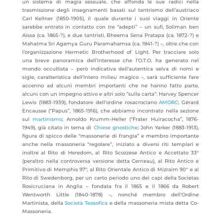
un sistema di magia sessuale, che affonda le sue radici nella
trasmissione degli insegnamenti basati sul tantrismo dell’austriaco
Carl Kellner (1850-1905), il quale durante i suoi viaggi in Oriente
sarebbe entrato in contatto con tre “adepti” – un sufi, Soliman ben
Aïssa (ca. 1865-?), e due tantristi, Bheema Sena Pratapa (ca. 1872-?) e
Mahatma Sri Agamya Guru Paramahamsa (ca. 1841-?) –, oltre che con
l’organizzazione Hermetic Brotherhood of Light. Per tracciare solo
una breve panoramica dell’interesse che l’O.T.O. ha generato nel
mondo occultista – però indicativa dell’autentica selva di nomi e
sigle, caratteristica dell’intero
milieu
magico –, sarà sufficiente fare
accenno ad alcuni membri importanti che ne hanno fatto parte,
alcuni con un impegno attivo e altri solo “sulla carta”: Harvey Spencer
Lewis (1883-1939), fondatore dell’ordine rosacrociano
AMORC
; Gérard
Encausse (“Papus”, 1865-1916), che abbiamo incontrato nella sezione
sul
martinismo
; Arnoldo Krumm-Heller (“Frater Huiracocha”, 1876-
1949), già citato in tema di
Chiese gnostiche
; John Yarker (1883-1913),
figura di spicco delle “massonerie di frangia” e membro importante
anche nella massoneria “regolare”, iniziato a diversi riti templari e
inoltre al Rito di Heredom, al Rito Scozzese Antico e Accettato 33°
(peraltro nella controversa versione detta Cerneau), al Rito Antico e
Primitivo di Memphis 97°, al Rito Orientale Antico di Mizraim 90° e al
Rito di Swedenborg, per un certo periodo uno dei capi della Societas
Rosicruciana in Anglia – fondata fra il 1865 e il 1866 da Robert
Wentworth Little (1840-1878) –, nonché membro dell’Ordine
Martinista, della
Società Teosofica
e della massoneria mista detta Co-
Massoneria.