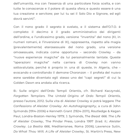
dell’umanità, ma con l’essenza di una particolare forza scelta, e con
tutte le conoscenze e il potere di questa sfera; e questo essere è una
tua creazione e servitore; per lui tu sei il Solo Dio e Signore, ed egli
dovrà servirti”.
Con il nono grado il segreto è svelato, e il sistema dell’O.T.O. è
completo: il decimo è il grado amministrativo dei dirigenti
dell’ordine, e l’undicesimo grado, versione “invertita” del nono (XI, in
numeri romani, è l’inversione di IX), rappresenta, rispetto alla magia
(prevalentemente) eterosessuale del nono grado, una versione
omosessuale, indicata come opportuna – secondo Crowley – da
“nuove esperienze magiche” da lui personalmente tentate. Queste
“operazioni magiche” nella carriera di Crowley non vanno
sottovalutate, perché è proprio in una di queste, in Algeria, che –
evocando e controllando il demone Choronzon – il profeta del nuovo
eone sarebbe diventato egli stesso uno dei “capi segreti” di cui la
Golden Dawn era andata alla ricerca.
B.: Sulle origini dell’Ordo Templi Orientis, cfr. Richard Kaczynski,
Forgotten Templars. The Untold Origins of Ordo Templi Orientis
,
presso l’autore, 2012. Sulla vita di Aleister Crowley si potrà leggere
The
Confessions of Aleister Crowley.
An Autohagiography
, a cura di John
Symonds (1914-2006) e Kenneth Grant (1924-2011), Routledge & Kegan
Paul, Londra-Boston-Henley 1979; J. Symonds,
The Beast 666. The Life
of Aleister Crowley
, The Pindar Press, Londra 1997 (trad. it.:
Aleister
Crowley. La Bestia 666
, Mediterranee, Roma 2006); Lawrence Sutin,
Do What Thou Wilt. A Life of Aleister Crowley
, St. Martin’s Press, New