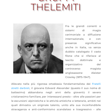
THELEMITI
Fra le grandi correnti o
sistemi di magia
cerimoniale a diffusione
internazionale, e con
presenze significative
anche in Italia, va senza
dubbio catalogato il vasto
filone che si riferisce al
lascito dottrinale e
organizzativo del
controverso magista
anglosassone Aleister
Crowley (1875-1947).
Allevato nella più rigorosa ortodossia fondamentalista dei
Fratelli
stretti darbisti
, il giovane Edward Alexander (questo il suo nome di
battesimo)
abbandona negli anni della gioventù il severo
cristianesimo familiare, per interessarsi presto – oltre alle passioni per
le escursioni alpinistiche e le attività artistiche e letterarie, ambiti nei
quali dimostra un originale talento, unito alla sua inconfondibile
stravaganza e anti-conformismo scandaloso e trasgressivo – alle