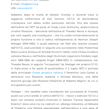
E-mail:
info@sotvl.org
URL:
www.sotvl.it
Sebbene dopo la morte di Aleister Crowley e durante tutta la
reggenza californiana di Karl Germer, l’O.T.O. di discendenza
crowleyana non abbia svolto particolari attività, fino alla ripresa
dell’ordine nel 1977 da parte di Grady Louis McMurtry, esiste tuttavia
un’altra filiazione – derivante dall’azione di Theodor Reuss e dunque,
per certi aspetti, pre-crowleyana – che ha svolto ininterrottamente la
propria funzione e che si radica nell’esperienza di Herman Joseph
Metzger (1919-1990), il quale aderisce nel 1943 alla sezione svizzera
dell’O.T.O., assicurandosi in seguito una successione nella Fraternitas
Rosicruciana Antiqua di Arnoldo Krumm-Heller, nella Chiesa Gnostica
versione Reuss e nell’Ordine degli Illuminati, organismo fondato negli
anni 1895-1896 da Leopold Engel (1858-1931) in collaborazione con
Theodor Reuss, in seguito “incorporato” da Metzger nel proprio O.T.O.:
in Italia entra a far parte di quest’ordine, il 2 luglio 1977, il primate
della principale
Chiesa gnostica italiana
, il fiorentino Loris Carlesi e,
attraverso una filiazione risalente a Michael Bertiaux, una delle
branche giunge alla filiazione thelemita di Roberto Negrini, di cui ci
occuperemo più avanti.
Metzger – che sarebbe stato considerato dal successore di Crowley
quale suo unico erede al vertice dell’O.T.O. – riesce a radicare l’O.T.O. a
Stein, nel cantone svizzero chiamato in italiano “Canton Appenzello
Esterno”, dove sono via via costruiti un albergo-ristorante, un’Abbazia
di Thelema, una fattoria specializzata nell’apicoltura e una serie di