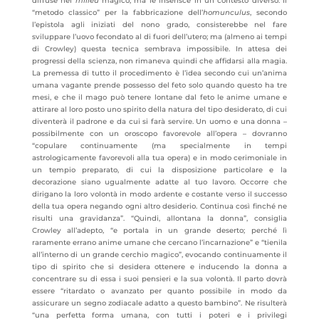
diffuse nel
milieu
magico, ma le inserisce in un contesto diverso. Il
“metodo classico” per la fabbricazione dell’
homunculus
, secondo
l’epistola agli iniziati del nono grado, consisterebbe nel fare
sviluppare l’uovo fecondato al di fuori dell’utero; ma (almeno ai tempi
di Crowley) questa tecnica sembrava impossibile. In attesa dei
progressi della scienza, non rimaneva quindi che affidarsi alla magia.
La premessa di tutto il procedimento è l’idea secondo cui un’anima
umana vagante prende possesso del feto solo quando questo ha tre
mesi, e che il mago può tenere lontane dal feto le anime umane e
attirare al loro posto uno spirito della natura del tipo desiderato, di cui
diventerà il padrone e da cui si farà servire. Un uomo e una donna –
possibilmente con un oroscopo favorevole all’opera – dovranno
“copulare continuamente (ma specialmente in tempi
astrologicamente favorevoli alla tua opera) e in modo cerimoniale in
un tempio preparato, di cui la disposizione particolare e la
decorazione siano ugualmente adatte al tuo lavoro. Occorre che
dirigano la loro volontà in modo ardente e costante verso il successo
della tua opera negando ogni altro desiderio. Continua così finché ne
risulti una gravidanza”. “Quindi, allontana la donna”, consiglia
Crowley all’adepto, “e portala in un grande deserto; perché lì
raramente errano anime umane che cercano l’incarnazione” e “tienila
all’interno di un grande cerchio magico”, evocando continuamente il
tipo di spirito che si desidera ottenere e inducendo la donna a
concentrare su di essa i suoi pensieri e la sua volontà. Il parto dovrà
essere “ritardato o avanzato per quanto possibile in modo da
assicurare un segno zodiacale adatto a questo bambino”. Ne risulterà
“una perfetta forma umana, con tutti i poteri e i privilegi