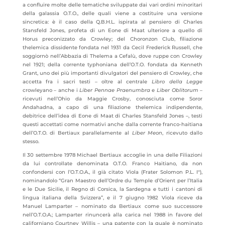
a confluire molte delle tematiche sviluppate dai vari ordini minoritari
della galassia O.T.O., delle quali viene a costituire una versione
sincretica: è il caso della Q.B.H.L. ispirata al pensiero di Charles
Stansfeld Jones, profeta di un Eone di Maat ulteriore a quello di
Horus preconizzato da Crowley; del Choronzon Club, filiazione
thelemica dissidente fondata nel 1931 da Cecil Frederick Russell, che
soggiornò nell’Abbazia di Thelema a Cefalù, dove ruppe con Crowley
nel 1921; della corrente typhoniana dell’O.T.O. fondata da Kenneth
Grant, uno dei più importanti divulgatori del pensiero di Crowley, che
accetta fra i sacri testi – oltre al centrale
Libro della Legge
crowleyano – anche i
Liber Pennae Praenumbra
e
Liber Oblitorum
–
ricevuti nell’Ohio da Maggie Crosby, conosciuta come Soror
Andahadna, a capo di una filiazione thelemica indipendente,
debitrice dell’idea di Eone di Maat di Charles Stansfeld Jones –, testi
questi accettati come normativi anche dalla corrente franco-haitiana
dell’O.T.O. di Bertiaux parallelamente al
Liber Meon
, ricevuto dallo
stesso.
Il 30 settembre 1978 Michael Bertiaux accoglie in una delle Filiazioni
da lui controllate denominata O.T.O. Franco Haitiano, da non
confondersi con l’O.T.O.A., il già citato Viola (Frater Solomon P.L. I°),
nominandolo “Gran Maestro dell’Ordre du Temple d’Orient per l’Italia
e le Due Sicilie, il Regno di Corsica, la Sardegna e tutti i cantoni di
lingua italiana della Svizzera”, e il 7 giugno 1982 Viola riceve da
Manuel Lamparter – nominato da Bertiaux come suo successore
nell’O.T.O.A.; Lamparter rinuncerà alla carica nel 1988 in favore del
californiano Courtney Willis – una patente con la quale è nominato