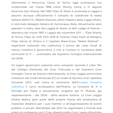
riferimento il Mercurius Camp di Torino, oggi scomparso, ma
ricostituitosi nel marzo 1998 come Shanty Camp e in seguito
divenuto Oasi Shanty. Nel 1992 l’Oasi di Khem è promossa a Loggia e
assume dunque ufficialmente il compito di coordinare le realtà
italiane dell’O.T.O.: Alberto Moscato, allora Maestro della Loggia Khem,
è nominato delegato italiano di Hymenaeus Beta. Attualmente sono
operativi in Italia, oltre alla Loggia di Khem, la Teth Lodge di Firenze –
operativa dal marzo 1997 e Loggia dal novembre 2011 –, l’Oasi Shanty
di Torino, l’Oasi AL AVR TzCh SOR di Taranto, l’Oasi A’ash di Bologna,
l’Oasi Kairos di Milano e il Capitolo Rosa+Croce “Nebet Khemet” –
organismo nazionale che costituisce il primo dei corpi rituali di
natura iniziatica e governativa e che si riunisce in occasione delle
cerimonie al V° – , autorizzato dal Supremo Consiglio Internazionale
nel 2006.
Gli organi governativi nazionali sono composti, secondo il
Liber 194
,
dal Collegio Elettorale, dal Gran Tribunale e dal Supremo Gran
Consiglio. Come da Statuto internazionale, la Gran Loggia amministra
iniziazioni dal Grado Minervale (0°) al Grado di Sovrano Gran Ispettore
Generale (VII°), così come le cerimonie dell’
Ecclesia Gnostica
Catholica
, il ramo ecclesiastico dell’Ordine. La funzione di X° e
Primate per l’Italia è attualmente ricoperta dal Fr. Phanes, già
rappresentante – dal 2006 – della sezione italiana. La Gran Loggia
d’Italia dedica gran parte delle proprie risorse alla produzione di
materiale didattico per i suoi membri e all’organizzazione di eventi
pubblici e privati. Nell’ottobre del 2014 ha organizzato a Firenze due
giorni di conferenze con il Gran Maestro della Gran Loggia d’Australia