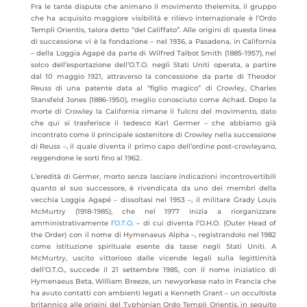
Fra le tante dispute che animano il movimento thelemita, il gruppo
che ha acquisito maggiore visibilità e rilievo internazionale è l’Ordo
Templi Orientis, talora detto “del Califfato”. Alle origini di questa linea
di successione vi è la fondazione – nel 1936, a Pasadena, in California
– della Loggia Agapé da parte di Wilfred Talbot Smith (1885-1957), nel
solco dell’esportazione dell’O.T.O. negli Stati Uniti operata, a partire
dal 10 maggio 1921, attraverso la concessione da parte di Theodor
Reuss di una patente data al “figlio magico” di Crowley, Charles
Stansfeld Jones (1886-1950), meglio conosciuto come Achad. Dopo la
morte di Crowley la California rimane il fulcro del movimento, dato
che qui si trasferisce il tedesco Karl Germer – che abbiamo già
incontrato come il principale sostenitore di Crowley nella successione
di Reuss –, il quale diventa il primo capo dell’ordine post-crowleyano,
reggendone le sorti fino al 1962.
L’eredità di Germer, morto senza lasciare indicazioni incontrovertibili
quanto al suo successore, è rivendicata da uno dei membri della
vecchia Loggia Agapé – dissoltasi nel 1953 –, il militare Grady Louis
McMurtry (1918-1985), che nel 1977 inizia a riorganizzare
amministrativamente l’
O.T.O.
– di cui diventa l’O.H.O. (Outer Head of
the Order) con il nome di Hymenaeus Alpha –, registrandolo nel 1982
come istituzione spirituale esente da tasse negli Stati Uniti. A
McMurtry, uscito vittorioso dalle vicende legali sulla legittimità
dell’O.T.O., succede il 21 settembre 1985, con il nome iniziatico di
Hymenaeus Beta, William Breeze, un newyorkese nato in Francia che
ha avuto contatti con ambienti legati a Kenneth Grant – un occultista
britannico alle origini del Typhonian Ordo Templi Orientis, in seguito