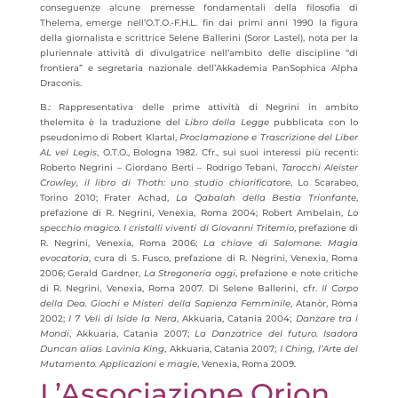
conseguenze alcune premesse fondamentali della filosofia di
Thelema, emerge nell’O.T.O.-F.H.L. fin dai primi anni 1990 la figura
della giornalista e scrittrice Selene Ballerini (Soror Lastel), nota per la
pluriennale attività di divulgatrice nell’ambito delle discipline “di
frontiera” e segretaria nazionale dell’Akkademia PanSophica Alpha
Draconis.
B.: Rappresentativa delle prime attività di Negrini in ambito
thelemita è la traduzione del
Libro della Legge
pubblicata con lo
pseudonimo di Robert Klartal,
Proclamazione e Trascrizione del Liber
AL vel Legis
, O.T.O., Bologna 1982. Cfr., sui suoi interessi più recenti:
Roberto Negrini – Giordano Berti – Rodrigo Tebani,
Tarocchi Aleister
Crowley, il libro di Thoth: uno studio chiarificatore
, Lo Scarabeo,
Torino 2010; Frater Achad,
La Qabalah della Bestia Trionfante
,
prefazione di R. Negrini, Venexia, Roma 2004; Robert Ambelain,
Lo
specchio magico. I cristalli viventi di Giovanni Tritemio
, prefazione di
R. Negrini, Venexia, Roma 2006;
La chiave di Salomone. Magia
evocatoria
, cura di S. Fusco, prefazione di R. Negrini, Venexia, Roma
2006; Gerald Gardner,
La Stregoneria oggi
, prefazione e note critiche
di R. Negrini, Venexia, Roma 2007. Di Selene Ballerini, cfr.
Il Corpo
della Dea. Giochi e Misteri della Sapienza Femminile
, Atanòr, Roma
2002;
I 7 Veli di Iside la Nera
, Akkuaria, Catania 2004;
Danzare tra i
Mondi
, Akkuaria, Catania 2007;
La Danzatrice del futuro. Isadora
Duncan alias Lavinia King
, Akkuaria, Catania 2007;
I Ching, l’Arte del
Mutamento. Applicazioni e magie
, Venexia, Roma 2009.
L’Associazione Orion