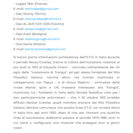
– Loggia Teth (Firenze)
E-mail:
tethlodge@gmail.com
– Oasi Shanty (Torino)
E-mail:
shantylodge@hotmail.it
– Oasi AL AVR TzCh SOR (Taranto)
E-mail:
otoapulia@gmail.com
– Oasi A’ash (Bologna)
E-mail:
otobologna@hotmail.it
– Oasi Kairos (Milano)
E-mail:
kairos.otoitalia@gmail.com
Si hanno poche informazioni sull’esistenza dell’O.T.O. in Italia durante
il periodo Reuss-Crowley, tranne la notizia dell’iniziazione risalente al
più tardi al 1913 di Eduardo Frosini – coinvolto nell’ambiente dei riti
egizi delle “massonerie di frangia”, ed egli stesso fondatore del Rito
Filosofico Italiano, nonché attivo nel mondo martinista in
collegamento con Papus – e di Arturo Reghini – animatore delle
riviste
Atanòr
,
Ignis
e
UR
, massone interessato alla “frangia”,
martinista, tra i fondatori in Italia della Società Teosofica, noto per i
toni particolarmente anticristiani –, che il 20 ottobre 1913 avrebbe
affiliato Aleister Crowley quale membro onorario del Rito Filosofico
Italiano. Sembra comunque che questa linea O.T.O. sia rimasta attiva
in Italia sino agli anni 1930, dopo di che, per ritrovare una qualche
linea di successione, dobbiamo passare al periodo 1970-1980, anni in
cui viene a configurarsi una rinascita che prosegue sino ai giorni
nostri.