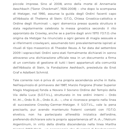
piccole imprese. Sino al 2008, anno della morte di Annemarie
Aeschbach (“Soror Chockmah”, 1926-2008) – che dopo la scomparsa
di Metzger, nel 1990, assunse la guida degli Ordini facenti capo
all’Abbazia di Thelema di Stein: O.T.O., Chiesa Gnostica-cattolica e
Ordine degli Illuminati –, ogni domenica presso questa struttura è
stata regolarmente celebrata la messa gnostica secondo il rito
approntato da Crowley, anche se a partire dagli anni 1970 l’O.T.O. che
origina da Metzger ha rinunciato a ogni genere di magia sessuale e
ai riferimenti crowleyani, assumendo toni prevalentemente ispirati ai
rituali di tipo massonico di Theodor Reuss. A far data dal settembre
2009 i sopraccitati Ordini sono stati formalmente dichiarati in sonno
attraverso una dichiarazione ufficiale resa in un documento a firma
di un comitato di gestione di tutti i beni appartenuti alla comunità
dell’Abbazia di Stein, la Fondazione Aeshbach, presieduta da Enst
Graf e Adalbert Schmid.
Tale corrente non è priva di una propria ascendenza anche in Italia.
Nell’equinozio di primavera del 1987, Marzio Forgione (Frater Superior
Magis Magisque) fonda a Novara il Sovrano Ordine del Tempio della
Via della Luce (S.O.T.V.L.), strutturato in tre ordini interni – Ordo
M.·.M.·., Ordo R.·.R.·., Ordo A.·.A.·. –, che si riconosce proprio nella linea
di successione Crowley-Germer-Metzger. Il S.O.T.V.L., vale la pena
precisarlo, pur avendo mantenuto fraterni contatti con l’O.T.O.
elvetico, non ha partecipato all’eredità iniziatica dell’ordine,
preferendo dichiarare solo la propria appartenenza all’ A.·.A.·., l’Astrum
Argentinum, in virtù della diretta discendenza nella linea Martha