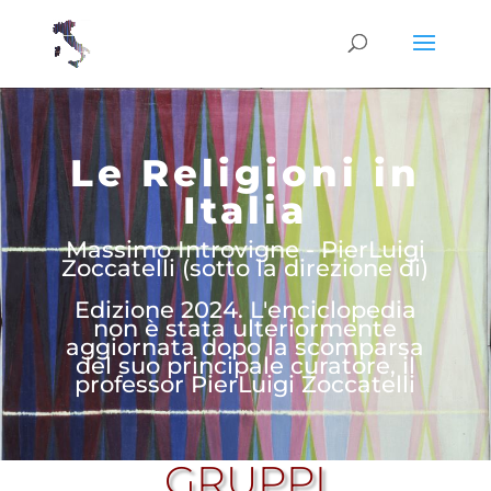
Le Religioni in
Italia
Massimo Introvigne - PierLuigi
Zoccatelli (sotto la direzione di)
Edizione 2024. L'enciclopedia
non è stata ulteriormente
aggiornata dopo la scomparsa
del suo principale curatore, il
professor PierLuigi Zoccatelli
GRUPPI