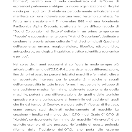
frontiera”, peraltro non di rado caratterizzato dal riaffiorare di
espressioni perlomeno ambigue. La nuova organizzazione di Negrini
– nota per i suoi toni di virulenza particolarmente anticristiana – si
manifesta con una notevole apertura verso l’esterno culminata, fra
l’altro, nella creazione – il 1° novembre 1989 – di una Akkademia
PanSophica Alpha Draconis, strutturata in un diffuso reticolo di
“Dodici Corporazioni di Settore” definite in un primo tempo come
“Pagode” e successivamente come “Matrici Draconiane”, destinate a
condurre la propria azione culturale “nei dieci principali Quadranti
dell’esperienza umana: magico-religioso, filosofico, etico-giuridico,
antropologico, sociologico, linguistico, artistico, scientifico, economico
e politico”.
Nel corso degli anni successivi si configura in modo sempre più
articolato all’interno dell’O.T.O.-F.H.L. una sistematica differenziazione,
fino dai primi passi, tra percorsi iniziatici maschili e femminili, oltre a
un accentuato interesse per le peculiarità magiche e sacrali
dell’omosessualità in tutte le sue forme. Il recupero e lo sviluppo di
una tradizione magica femminile, totalmente autonoma da quella
maschile, porterà a una differenziazione dei gradi e delle tecniche
operative e a una coniugazione al femminile dei tradizionali gradi
che fin dal tempo di Crowley, e ancora sotto l’influenza di Bertiaux,
erano sempre stati declinati esclusivamente al maschile. La
creazione – inedita nel mondo degli O.T.O. – del Grado 0° O.T.O. di
“Koreide”, corrispondente femminile del maschile “Minervale”, è un
esplicito esempio di tale processo. Nell’ambito di questa profonda
riforma della Tradizione dell’O.T.O., che porta alle estreme