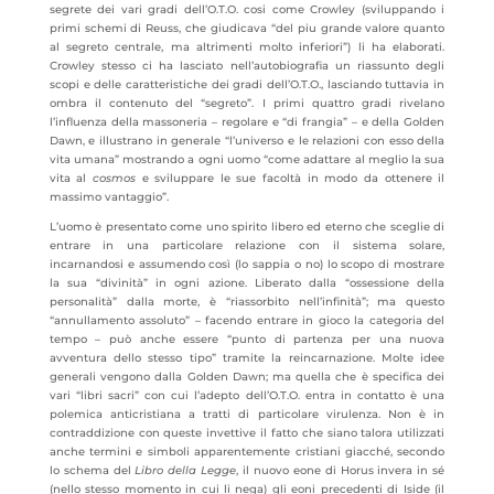
segrete dei vari gradi dell’O.T.O. cosi come Crowley (sviluppando i
primi schemi di Reuss, che giudicava “del piu grande valore quanto
al segreto centrale, ma altrimenti molto inferiori”) li ha elaborati.
Crowley stesso ci ha lasciato nell’autobiografia un riassunto degli
scopi e delle caratteristiche dei gradi dell’O.T.O., lasciando tuttavia in
ombra il contenuto del “segreto”. I primi quattro gradi rivelano
l’influenza della massoneria – regolare e “di frangia” – e della Golden
Dawn, e illustrano in generale “l’universo e le relazioni con esso della
vita umana” mostrando a ogni uomo “come adattare al meglio la sua
vita al
cosmos
e sviluppare le sue facoltà in modo da ottenere il
massimo vantaggio”.
L’uomo è presentato come uno spirito libero ed eterno che sceglie di
entrare in una particolare relazione con il sistema solare,
incarnandosi e assumendo così (lo sappia o no) lo scopo di mostrare
la sua “divinità” in ogni azione. Liberato dalla “ossessione della
personalità” dalla morte, è “riassorbito nell’infinità”; ma questo
“annullamento assoluto” – facendo entrare in gioco la categoria del
tempo – può anche essere “punto di partenza per una nuova
avventura dello stesso tipo” tramite la reincarnazione. Molte idee
generali vengono dalla Golden Dawn; ma quella che è specifica dei
vari “libri sacri” con cui l’adepto dell’O.T.O. entra in contatto è una
polemica anticristiana a tratti di particolare virulenza. Non è in
contraddizione con queste invettive il fatto che siano talora utilizzati
anche termini e simboli apparentemente cristiani giacché, secondo
lo schema del
Libro della Legge
, il nuovo eone di Horus invera in sé
(nello stesso momento in cui li nega) gli eoni precedenti di Iside (il