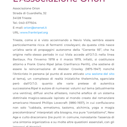
Associazione Orion
Strada di Guardiella, 32
34128 Trieste
Tel.: 040-577504
E-mail:
orion@onenet.it
URL:
www.frankripel.org
Trieste, come si è visto accennando a Nevio Viola, sembra essere
particolarmente ricca di fermenti crowleyani; da questa città nasce
un’altra serie di propaggini autonome della “Corrente 93”, che ha
origine nello stesso periodo in cui Viola accede all’O.T.O. nella linea
Bertiaux. Fra l’inverno 1978 e il marzo 1979, infatti, si costituisce
attorno a Frank Giano Ripel (alias Gianfranco Perilli), che sostiene di
essere la reincarnazione di Aleister Crowley (1875-1947) nonché
l’Anticristo in persona (al punto di avere attivato
una sezione del sito
al tema), un complesso di realtà iniziatiche thelemiche, sganciate
però dall’O.T.O. quanto alle varie pretese di autentica
successione.Ripel è autore di numerosi volumi sul tema (attualmente
una ventina), diffusi anche all’estero, nonché artefice di un sistema
dottrinale magico-sessuale ispirato al mondo creato dal romanziere
americano Howard Phillips Lovecraft (1890-1937), in cui confluiscono
non solo “cabbala, ermetismo, taoismo, alchimia, yoga e magia
precolombiana” interpretati alla bisogna, ma pure “contattismo”, New
Age e culto draconiano (tre punti in comune, nonostante l’assenza di
una sintonia organizativa e su molte altre questioni essenziali, con gli
interessi di Negrini).