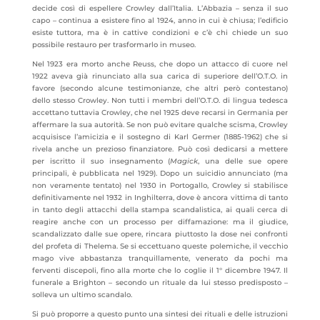
decide così di espellere Crowley dall’Italia. L’Abbazia – senza il suo
capo – continua a esistere fino al 1924, anno in cui è chiusa; l’edificio
esiste tuttora, ma è in cattive condizioni e c’è chi chiede un suo
possibile restauro per trasformarlo in museo.
Nel 1923 era morto anche Reuss, che dopo un attacco di cuore nel
1922 aveva già rinunciato alla sua carica di superiore dell’O.T.O. in
favore (secondo alcune testimonianze, che altri però contestano)
dello stesso Crowley. Non tutti i membri dell’O.T.O. di lingua tedesca
accettano tuttavia Crowley, che nel 1925 deve recarsi in Germania per
affermare la sua autorità. Se non può evitare qualche scisma, Crowley
acquisisce l’amicizia e il sostegno di Karl Germer (1885-1962) che si
rivela anche un prezioso finanziatore. Può così dedicarsi a mettere
per iscritto il suo insegnamento (
Magick
, una delle sue opere
principali, è pubblicata nel 1929). Dopo un suicidio annunciato (ma
non veramente tentato) nel 1930 in Portogallo, Crowley si stabilisce
definitivamente nel 1932 in Inghilterra, dove è ancora vittima di tanto
in tanto degli attacchi della stampa scandalistica, ai quali cerca di
reagire anche con un processo per diffamazione: ma il giudice,
scandalizzato dalle sue opere, rincara piuttosto la dose nei confronti
del profeta di Thelema. Se si eccettuano queste polemiche, il vecchio
mago vive abbastanza tranquillamente, venerato da pochi ma
ferventi discepoli, fino alla morte che lo coglie il 1° dicembre 1947. Il
funerale a Brighton – secondo un rituale da lui stesso predisposto –
solleva un ultimo scandalo.
Si può proporre a questo punto una sintesi dei rituali e delle istruzioni