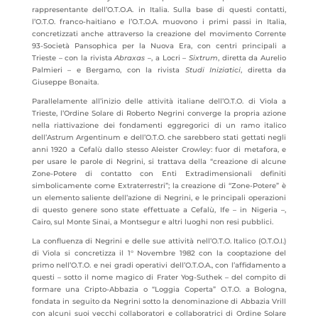
rappresentante dell’O.T.O.A. in Italia. Sulla base di questi contatti,
l’O.T.O. franco-haitiano e l’O.T.O.A. muovono i primi passi in Italia,
concretizzati anche attraverso la creazione del movimento Corrente
93-Società Pansophica per la Nuova Era, con centri principali a
Trieste – con la rivista
Abraxas
–, a Locri –
Sixtrum
, diretta da Aurelio
Palmieri – e Bergamo, con la rivista
Studi Iniziatici
, diretta da
Giuseppe Bonaita.
Parallelamente all’inizio delle attività italiane dell’O.T.O. di Viola a
Trieste, l’Ordine Solare di Roberto Negrini converge la propria azione
nella riattivazione dei fondamenti eggregorici di un ramo italico
dell’Astrum Argentinum e dell’O.T.O. che sarebbero stati gettati negli
anni 1920 a Cefalù dallo stesso Aleister Crowley: fuor di metafora, e
per usare le parole di Negrini, si trattava della “creazione di alcune
Zone-Potere di contatto con Enti Extradimensionali definiti
simbolicamente come Extraterrestri”; la creazione di “Zone-Potere” è
un elemento saliente dell’azione di Negrini, e le principali operazioni
di questo genere sono state effettuate a Cefalù, Ife – in Nigeria –,
Cairo, sul Monte Sinai, a Montsegur e altri luoghi non resi pubblici.
La confluenza di Negrini e delle sue attività nell’O.T.O. Italico (O.T.O.I.)
di Viola si concretizza il 1° Novembre 1982 con la cooptazione del
primo nell’O.T.O. e nei gradi operativi dell’O.T.O.A., con l’affidamento a
questi – sotto il nome magico di Frater Yog-Suthek – del compito di
formare una Cripto-Abbazia o “Loggia Coperta” O.T.O. a Bologna,
fondata in seguito da Negrini sotto la denominazione di Abbazia Vrill
con alcuni suoi vecchi collaboratori e collaboratrici di Ordine Solare