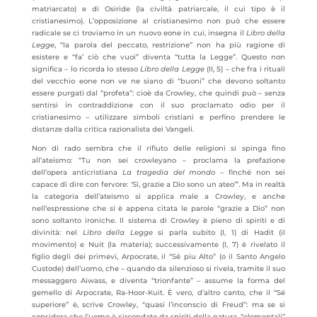
matriarcato) e di Osiride (la civiltà patriarcale, il cui tipo è il
cristianesimo). L’opposizione al cristianesimo non può che essere
radicale se ci troviamo in un nuovo eone in cui, insegna il
Libro della
Legge
, “la parola del peccato, restrizione” non ha più ragione di
esistere e “fa’ ciò che vuoi” diventa “tutta la Legge”. Questo non
significa – lo ricorda lo stesso
Libro della Legge
(II, 5) – che fra i rituali
del vecchio eone non ve ne siano di “buoni” che devono soltanto
essere purgati dal “profeta”: cioè da Crowley, che quindi può – senza
sentirsi in contraddizione con il suo proclamato odio per il
cristianesimo – utilizzare simboli cristiani e perfino prendere le
distanze dalla critica razionalista dei Vangeli.
Non di rado sembra che il rifiuto delle religioni si spinga fino
all’ateismo: “Tu non sei crowleyano – proclama la prefazione
dell’opera anticristiana
La tragedia del mondo
– finché non sei
capace di dire con fervore: ‘Sì, grazie a Dio sono un ateo’”. Ma in realtà
la categoria dell’ateismo si applica male a Crowley, e anche
nell’espressione che si è appena citata le parole “grazie a Dio” non
sono soltanto ironiche. Il sistema di Crowley è pieno di spiriti e di
divinità: nel
Libro della Legge
si parla subito (I, 1) di Hadit (il
movimento) e Nuit (la materia); successivamente (I, 7) è rivelato il
figlio degli dei primevi, Arpocrate, il “Sé piu Alto” (o il Santo Angelo
Custode) dell’uomo, che – quando da silenzioso si rivela, tramite il suo
messaggero Aiwass, e diventa “trionfante” – assume la forma del
gemello di Arpocrate, Ra-Hoor-Kuit. È vero, d’altro canto, che il “Sé
superiore” è, scrive Crowley, “quasi l’inconscio di Freud”: ma se si
considera che l’uomo è circondato da spiriti della natura, “elementali”