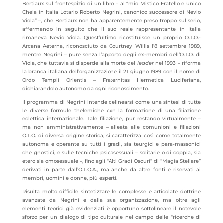
Bertiaux sul frontespizio di un libro – al “mio Mistico Fratello e unico
Chela in Italia Lotario Roberto Negrini, canonico successore di Nevio
Viola” –, che Bertiaux non ha apparentemente preso troppo sul serio,
affermando in seguito che il suo reale rappresentante in Italia
rimaneva Nevio Viola. Quest’ultimo ricostituisce un proprio O.T.O.-
Arcana Aeterna, riconosciuto da Courtney Willis l’8 settembre 1989,
mentre Negrini – pure senza l’apporto degli ex-membri dell’O.T.O. di
Viola, che tuttavia si disperde alla morte del
leader
nel 1993 – riforma
la branca italiana dell’organizzazione il 21 giugno 1989 con il nome di
Ordo Templi Orientis – Fraternitas Hermetica Luciferiana,
dichiarandolo autonomo da ogni riconoscimento.
Il programma di Negrini intende delinearsi come una sintesi di tutte
le diverse formule thelemiche con la formazione di una filiazione
eclettica internazionale. Tale filiazione, pur restando virtualmente –
ma non amministrativamente – alleata alle comunioni e filiazioni
O.T.O
.
di diversa origine storica, si caratterizza così come totalmente
autonoma e operante su tutti i gradi, sia teurgici e para-massonici
che gnostici, e sulle tecniche psicosessuali – solitarie o di coppia, sia
etero sia omosessuale –, fino agli “Alti Gradi Oscuri” di “Magia Stellare”
derivati in parte dall’
O.T.O.A.,
ma anche da altre fonti e riservati ai
membri, uomini e donne, più esperti.
Risulta molto difficile sintetizzare le complesse e articolate dottrine
avanzate da Negrini e dalla sua organizzazione, ma oltre agli
elementi teorici già evidenziati è opportuno sottolineare il notevole
sforzo per un dialogo di tipo culturale nel campo delle “ricerche di