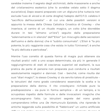
sarebbe insieme il segreto degli alchimisti, delle massonerie e anche
del cristianesimo esoterico (che lo avrebbe velato sotto il dogma
eucaristico). Dopo essersi preparato con un digiuno (che tuttavia non
esclude l’uso di alcool e di certe droghe) l’adepto dell’O.T.O. celebra il
“sacrificio dell’eucarestia” – di cui una delle possibili versioni è
appunto la messa della Chiesa Cattolica Gnostica di Crowley – che
inserisce, al centro di un rituale magico, un coito (che dovrebbe
durare in tesi “almeno un’ora”) seguito dalla preparazione
“solennemente e in silenzio” dell’“Elisir” (un miscuglio delle secrezioni
dell’uomo e della donna) che è “subito consumato”. L’Elisir è “la più
potente, la più raggiante cosa che esista in tutto l’Universo”; è anche
“la più delicata e pericolosa”.
Mentre l’uso corretto di questa forma di magia può ottenere sia
risultati pratici volti a uno scopo determinato, sia più in generale il
raggiungimento di stati di coscienza superiori ed esaltanti, la sua
pratica da parte di persone non preparate può condurre a risultati
assolutamente negativi e dannosi. Così – benché, come risulta dai
suoi “diari magici”, lo stesso Crowley si sia servito talora di prostitute –
le istruzioni del nono grado considerano essenziale la scelta e la
preparazione della donna. Il rito crowleyano richiede pure la
predisposizione – sia pure in forma semplice – di un tempio, e lo
scrupoloso rispetto delle formule e delle invocazioni magiche che
accompagnano l’atto. Le istruzioni segrete del nono grado
comprendono infine una
De Homunculo Epistola
, che riprende le
antiche leggende sulla possibilità di “fabbricare” un uomo artificiale