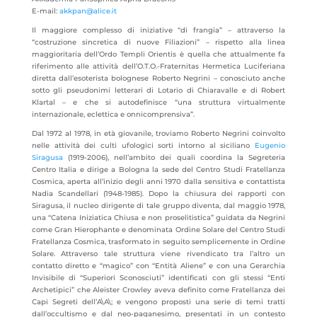
E-mail:
akkpan@alice.it
Il maggiore complesso di iniziative “di frangia” – attraverso la
“costruzione sincretica di nuove Filiazioni” – rispetto alla linea
maggioritaria dell’Ordo Templi Orientis è quella che attualmente fa
riferimento alle attività dell’O.T.O.-Fraternitas Hermetica Luciferiana
diretta dall’esoterista bolognese Roberto Negrini – conosciuto anche
sotto gli pseudonimi letterari di Lotario di Chiaravalle e di Robert
Klartal – e che si autodefinisce “una struttura virtualmente
internazionale, eclettica e onnicomprensiva”.
Dal 1972 al 1978, in età giovanile, troviamo Roberto Negrini coinvolto
nelle attività dei culti ufologici sorti intorno al siciliano
Eugenio
Siragusa
(1919-2006), nell’ambito dei quali coordina la Segreteria
Centro Italia e dirige a Bologna la sede del Centro Studi Fratellanza
Cosmica, aperta all’inizio degli anni 1970 dalla sensitiva e contattista
Nadia Scandellari (1948-1985). Dopo la chiusura dei rapporti con
Siragusa, il nucleo dirigente di tale gruppo diventa, dal maggio 1978,
una “Catena Iniziatica Chiusa e non proselitistica” guidata da Negrini
come Gran Hierophante e denominata Ordine Solare del Centro Studi
Fratellanza Cosmica, trasformato in seguito semplicemente in Ordine
Solare. Attraverso tale struttura viene rivendicato tra l’altro un
contatto diretto e “magico” con “Entità Aliene” e con una Gerarchia
Invisibile di “Superiori Sconosciuti” identificati con gli stessi “Enti
Archetipici” che Aleister Crowley aveva definito come Fratellanza dei
Capi Segreti dell’A\A\; e vengono proposti una serie di temi tratti
dall’occultismo e dal neo-paganesimo, presentati in un contesto