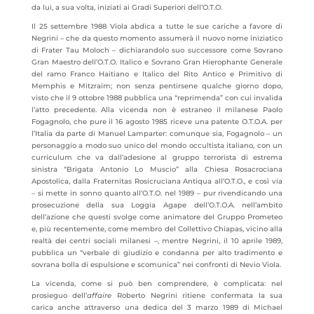
da lui, a sua volta, iniziati ai Gradi Superiori dell’O.T.O.
Il 25 settembre 1988 Viola abdica a tutte le sue cariche a favore di
Negrini – che da questo momento assumerà il nuovo nome iniziatico
di Frater Tau Moloch – dichiarandolo suo successore come Sovrano
Gran Maestro dell’O.T.O. Italico e Sovrano Gran Hierophante Generale
del ramo Franco Haitiano e Italico del Rito Antico e Primitivo di
Memphis e Mitzraïm; non senza pentirsene qualche giorno dopo,
visto che il 9 ottobre 1988 pubblica una “reprimenda” con cui invalida
l’atto precedente. Alla vicenda non è estraneo il milanese Paolo
Fogagnolo, che pure il 16 agosto 1985 riceve una patente O.T.O.A. per
l’Italia da parte di Manuel Lamparter: comunque sia, Fogagnolo – un
personaggio a modo suo unico del mondo occultista italiano, con un
curriculum che va dall’adesione al gruppo terrorista di estrema
sinistra “Brigata Antonio Lo Muscio” alla Chiesa Rosacrociana
Apostolica, dalla Fraternitas Rosicruciana Antiqua all’O.T.O., e così via
– si mette in sonno quanto all’O.T.O. nel 1989 – pur rivendicando una
prosecuzione della sua Loggia Agape dell’O.T.O.A. nell’ambito
dell’azione che questi svolge come animatore del Gruppo Prometeo
e, più recentemente, come membro del Collettivo Chiapas, vicino alla
realtà dei centri sociali milanesi –, mentre Negrini, il 10 aprile 1989,
pubblica un “verbale di giudizio e condanna per alto tradimento e
sovrana bolla di espulsione e scomunica” nei confronti di Nevio Viola.
La vicenda, come si può ben comprendere, è complicata: nel
prosieguo dell’
affaire
Roberto Negrini ritiene confermata la sua
carica anche attraverso una dedica del 3 marzo 1989 di Michael