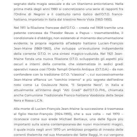
segnato dalla magia sessuale e da un titanismo anticristiano. Nella
prima metà degli anni 1980 si concretizzano una serie di rapporti fra
l’Ordine di Negrini e il costituito ramo italico dell’O.T.O. franco-
haitiano, importato in Italia dal triestino Nevio Viola (1953-1993).
Nel 1911 la filiazione francese dell’O.T.O. – creata nel 1908 tramite una
patente concessa da Theodor Reuss a Papus – trasmetterebbe, il
condizionale è d’obbligo, non esistendo al momento documentazione
evidente, la propria regolarità all’adepto haitiano Lucien-François
Jean-Maine (1869-1960), che sviluppa un’evoluzione indipendente
della corrente O.T.O. in una sintesi magico-vuduista. Nel 1921 Jean-
Maine fonda una nuova filiazione O.T.O. sviluppando gli aspetti più
oscuri e interni della corrente, che sistematizza in sedici gradi
operativi: nasce così l’Ordo Templi Orientis Antiqua (O.T.O.A.) – da non
confondere con la tradizione O.T.O. “classica” –, cui successivamente
Jean-Maine affianca un “cerchio interno” e più segreto dell’ordine
noto come La Couleuvre Noire, “Il Serpente Nero”, in Italia e
attualmente all’interno degli “Alti Gradi” dell’O.T.O.-FHL, chiamata
anche Comunione Tradizionale Franco-haitiana Voodoista della Serpe
Nera e Rossa L.C.N.
Alla morte di Lucien-François Jean-Maine la successione è trasmessa
al figlio Hector-François (1924-1993), che a sua volta – nel 1970 –
riconosce come suo erede Michael Bertiaux, una delle figure più
importanti sulla scena contemporanea dei nuovi movimenti magici,
il quale inizia negli anni 1970 un ambizioso progetto di innesto delle
correnti thelemite nel suo Monastero dei Sette Raggi, in cui vengono