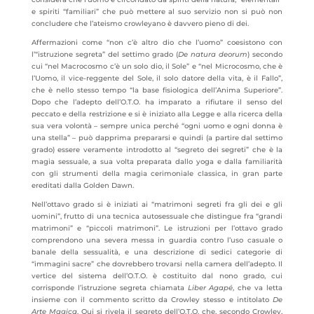
e spiriti “familiari” che può mettere al suo servizio non si può non
concludere che l’ateismo crowleyano è davvero pieno di dei.
Affermazioni come “non c’è altro dio che l’uomo” coesistono con
l’“istruzione segreta” del settimo grado (
De natura deorum
) secondo
cui “nel Macrocosmo c’è un solo dio, il Sole” e “nel Microcosmo, che è
l’Uomo, il vice-reggente del Sole, il solo datore della vita, è il Fallo”,
che è nello stesso tempo “la base fisiologica dell’Anima Superiore”.
Dopo che l’adepto dell’O.T.O. ha imparato a rifiutare il senso del
peccato e della restrizione e si è iniziato alla Legge e alla ricerca della
sua vera volontà – sempre unica perché “ogni uomo e ogni donna è
una stella” – può dapprima prepararsi e quindi (a partire dal settimo
grado) essere veramente introdotto al “segreto dei segreti” che è la
magia sessuale, a sua volta preparata dallo yoga e dalla familiarità
con gli strumenti della magia cerimoniale classica, in gran parte
ereditati dalla Golden Dawn.
Nell’ottavo grado si è iniziati ai “matrimoni segreti fra gli dei e gli
uomini”, frutto di una tecnica autosessuale che distingue fra “grandi
matrimoni” e “piccoli matrimoni”. Le istruzioni per l’ottavo grado
comprendono una severa messa in guardia contro l’uso casuale o
banale della sessualità, e una descrizione di sedici categorie di
“immagini sacre” che dovrebbero trovarsi nella camera dell’adepto. Il
vertice del sistema dell’O.T.O. è costituito dal nono grado, cui
corrisponde l’istruzione segreta chiamata
Liber Agapé
, che va letta
insieme con il commento scritto da Crowley stesso e intitolato
De
Arte Magica
. Qui si rivela il segreto dell’O.T.O. che, secondo Crowley,