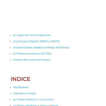
Le origini del neo-templarismo
Le principali filiazioni OSMTJ e OSMTH
Un’associazione cattolica: la Milizia del Tempio
La filiazione brasiliana S.M.T.H.O.
L’Ordine Rinnovato del Tempio
INDICE
Introduzione
L’ebraismo in Italia
La Chiesa Cattolica e i suoi scismi
Le Chiese ortodosse e antico-orientali