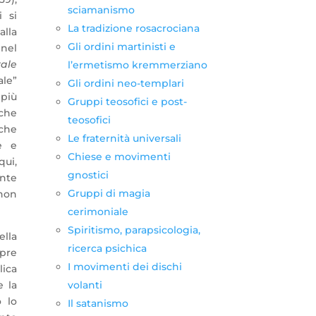
sciamanismo
 si
La tradizione rosacrociana
alla
Gli ordini martinisti e
 nel
rale
l’ermetismo kremmerziano
ale”
Gli ordini neo-templari
più
Gruppi teosofici e post-
 che
teosofici
 che
Le fraternità universali
e e
Chiese e movimenti
ui,
gnostici
nte
Gruppi di magia
 non
cerimoniale
Spiritismo, parapsicologia,
ella
ricerca psichica
mpre
I movimenti dei dischi
lica
volanti
e la
o lo
Il satanismo