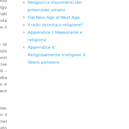
anto
Religioni e movimenti del
olgo
potenziale umano
nati
Dal New Age al Next Age
ota
Il reiki: tecnica o religione?
e il
Appendice I: Massonerie e
religione
 di
Appendice II:
izio
Religiosamente irreligiosi. Il
enti
libero pensiero
tive
II –
naba
no e
daco
ese,
n il
 nel
uito