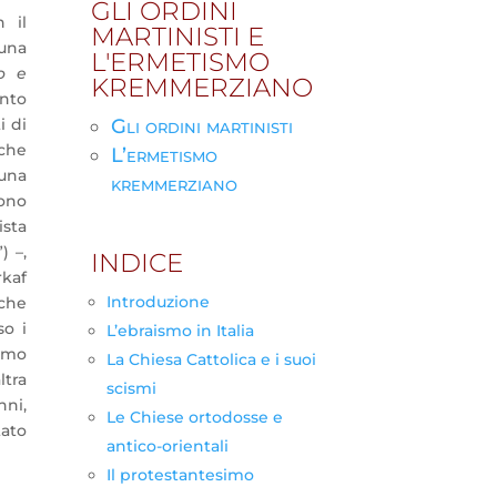
GLI ORDINI
 il
MARTINISTI E
una
L'ERMETISMO
o e
KREMMERZIANO
anto
i di
Gli ordini martinisti
iche
L’ermetismo
 una
kremmerziano
sono
ista
) –,
INDICE
rkaf
Introduzione
che
so i
L’ebraismo in Italia
ismo
La Chiesa Cattolica e i suoi
ltra
scismi
nni,
Le Chiese ortodosse e
tato
antico-orientali
Il protestantesimo