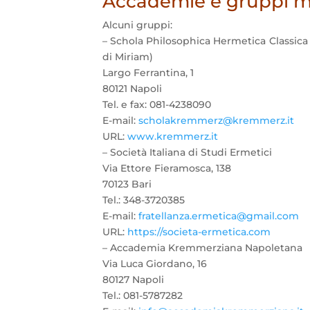
Accademie e gruppi mi
Alcuni gruppi:
– Schola Philosophica Hermetica Classica I
di Miriam)
Largo Ferrantina, 1
80121 Napoli
Tel. e fax: 081-4238090
E-mail:
scholakremmerz@kremmerz.it
URL:
www.kremmerz.it
– Società Italiana di Studi Ermetici
Via Ettore Fieramosca, 138
70123 Bari
Tel.: 348-3720385
E-mail:
fratellanza.ermetica@gmail.com
URL:
https://societa-ermetica.com
– Accademia Kremmerziana Napoletana
Via Luca Giordano, 16
80127 Napoli
Tel.: 081-5787282