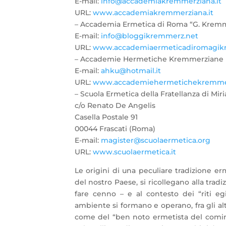
E-mail:
info@accademiakremmerziana.it
URL:
www.accademiakremmerziana.it
– Accademia Ermetica di Roma “G. Krem
E-mail:
info@bloggikremmerz.net
URL:
www.accademiaermeticadiromagikr
– Accademie Hermetiche Kremmerziane 
E-mail:
ahku@hotmail.it
URL:
www.
accademiehermetichekremme
– Scuola Ermetica della Fratellanza di Mi
c/o Renato De Angelis
Casella Postale 91
00044 Frascati (Roma)
E-mail:
magister@scuolaermetica.org
URL:
www.scuolaermetica.it
Le origini di una peculiare tradizione erm
del nostro Paese, si ricollegano alla tra
fare cenno – e al contesto dei “riti egi
ambiente si formano e operano, fra gli alt
come del “ben noto ermetista del cominc