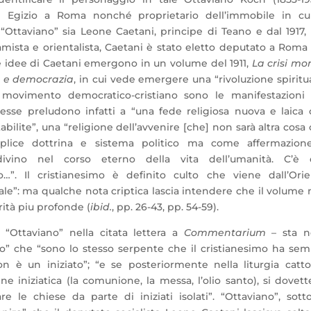
e Egizio a Roma nonché proprietario dell’immobile in cui
Ottaviano” sia Leone Caetani, principe di Teano e dal 1917, 
mista e orientalista, Caetani è stato eletto deputato a Roma
Le idee di Caetani emergono in un volume del 1911,
La crisi mo
o e democrazia
, in cui vede emergere una “rivoluzione spiritu
 movimento democratico-cristiano sono le manifestazioni 
esse preludono infatti a “una fede religiosa nuova e laica
stabilite”, una “religione dell’avvenire [che] non sarà altra cosa
lice dottrina e sistema politico ma come affermazion
ivino nel corso eterno della vita dell’umanità. C’è q
”. Il cristianesimo è definito culto che viene dall’Orie
ale”: ma qualche nota criptica lascia intendere che il volume
ità piu profonde (
ibid.
, pp. 26-43, pp. 54-59).
 “Ottaviano” nella citata lettera a
Commentarium
– sta n
mico” che “sono lo stesso serpente che il cristianesimo ha se
n è un iniziato”; “e se posteriormente nella liturgia catto
e iniziatica (la comunione, la messa, l’olio santo), si dovett
re le chiese da parte di iniziati isolati”. “Ottaviano”, sott