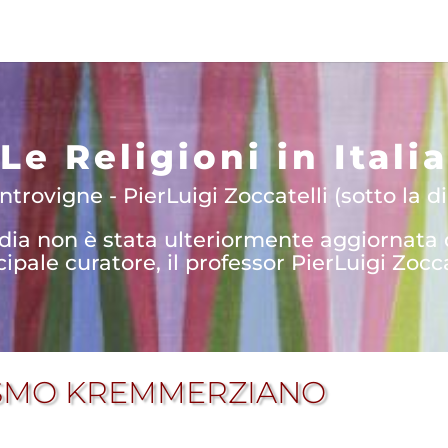
Le Religioni in Italia
trovigne - PierLuigi Zoccatelli (sotto la di
edia non è stata ulteriormente aggiornata
cipale curatore, il professor PierLuigi Zocca
ISMO KREMMERZIANO