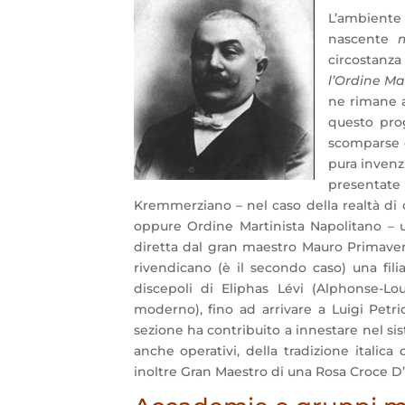
L’ambiente
nascente
circostanza
l’Ordine Ma
ne rimane a
questo prog
scomparse e
pura invenzi
presentate 
Kremmerziano – nel caso della realtà di c
oppure Ordine Martinista Napolitano – 
diretta dal gran maestro Mauro Primavera
rivendicano (è il secondo caso) una filia
discepoli di Eliphas Lévi (Alphonse-Lou
moderno), fino ad arrivare a Luigi Petri
sezione ha contribuito a innestare nel sis
anche operativi, della tradizione italic
inoltre Gran Maestro di una Rosa Croce D’O