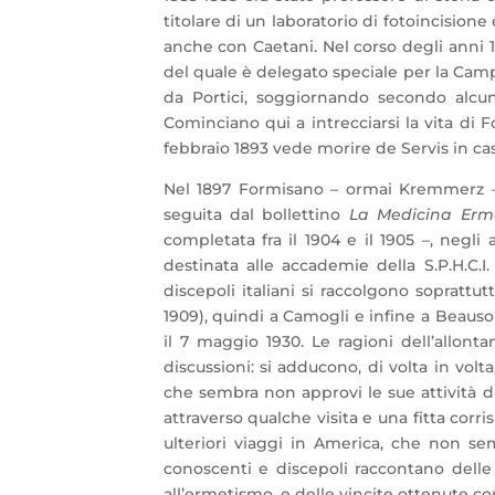
titolare di un laboratorio di fotoincisione 
anche con Caetani. Nel corso degli anni 18
del quale è delegato speciale per la Campa
da Portici, soggiornando secondo alcun
Cominciano qui a intrecciarsi la vita di 
febbraio 1893 vede morire de Servis in cas
Nel 1897 Formisano – ormai Kremmerz – i
seguita dal bollettino
La Medicina Erm
completata fra il 1904 e il 1905 –, negli 
destinata alle accademie della S.P.H.C.I
discepoli italiani si raccolgono soprattu
1909), quindi a Camogli e infine a Beausol
il 7 maggio 1930. Le ragioni dell’allon
discussioni: si adducono, di volta in volt
che sembra non approvi le sue attività di
attraverso qualche visita e una fitta corr
ulteriori viaggi in America, che non s
conoscenti e discepoli raccontano delle
all’ermetismo, e delle vincite ottenute c