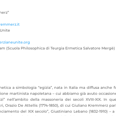
merz”
emmerz.it
Unite
rzian
eunite.org
riam (Scuola Philosophica di Teurgia Ermetica Salvatore Mergè)
etica a simbologia “egizia”, nata in Italia ma diffusa anche f
dizione martinista napoletana – cui abbiamo già avuto occasion
zi” nell’ambito della massoneria dei secoli XVIII-XIX. In qu
ri, Orazio De Attellis (1774-1850), di cui Giuliano Kremmerz par
iamento del XIX secolo”, Giustiniano Lebano (1832-1910) – a