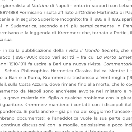
e giornalista al
Mattino
di Napoli – entra in rapporti con Leba
87-1889 Formisano risulta affiliato all’Ordine Martinista di Pa
nia e in seguito Superiore Incognito; fra il 1889 e il 1892 spar
i in Sudamerica, secondo altri più semplicemente in Fran
Formisano e la leggenda di Kremmerz che, tornato a Portici, i
a sua.
nizia la pubblicazione della rivista
Il Mondo Secreto
, che 
etica
(1899-1900); dopo vari scritti – fra cui
La Porta Ermet
anni 1910-1911 fa uscire a Bari una nuova rivista,
Commentar
. – Schola Philosophica Hermetica Classica Italica. Mentre i 
tto a Bari e a Roma, Kremmerz si trasferisce a Ventimiglia (1
eil, sulla Costa Azzurra, dove rimane fino alla morte, che lo co
tanamento da Napoli sono anch’esse avvolte nel mistero e n
a, la grave malattia del figlio o qualche problema con la giusti
 guaritore. Kremmerz mantiene i contatti con i discepoli ital
ispondenza. Si parla anche – già prima del soggiorno francese 
embrano documentati; e l’aneddotica vuole la sua parte qu
 continue discussioni con la moglie, gelosissima e poco inc
on tecniche magiche nella casa da gioco di Montecarlo.