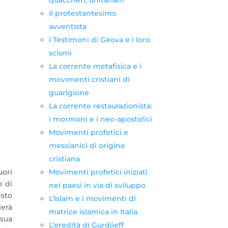
Il protestantesimo
avventista
I Testimoni di Geova e i loro
scismi
La corrente metafisica e i
movimenti cristiani di
guarigione
La corrente restaurazionista:
i mormoni e i neo-apostolici
Movimenti profetici e
messianici di origine
cristiana
Movimenti profetici iniziati
uori
e di
nei paesi in via di sviluppo
esto
L’Islam e i movimenti di
lerà
matrice islamica in Italia
 sua
L’eredità di Gurdjieff