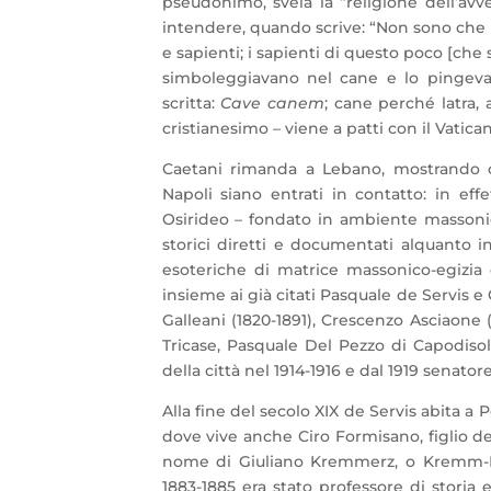
pseudonimo, svela la “religione dell’avv
intendere, quando scrive: “Non sono che
e sapienti; i sapienti di questo poco [che
simboleggiavano nel cane e lo pingevan
scritta:
Cave canem
; cane perché latra,
cristianesimo – viene a patti con il Vati
Caetani rimanda a Lebano, mostrando 
Napoli siano entrati in contatto: in ef
Osirideo – fondato in ambiente massoni
storici diretti e documentati alquanto in
esoteriche di matrice massonico-egizia 
insieme ai già citati Pasquale de Servis e
Galleani (1820-1891), Crescenzo Asciaone 
Tricase, Pasquale Del Pezzo di Capodisola
della città nel 1914-1916 e dal 1919 senator
Alla fine del secolo XIX de Servis abita a 
dove vive anche Ciro Formisano, figlio del
nome di Giuliano Kremmerz, o Kremm-Erz
1883-1885 era stato professore di storia 