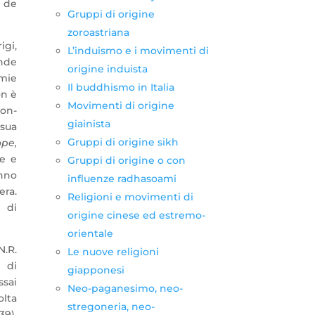
e de
Gruppi di origine
zoroastriana
igi,
L’induismo e i movimenti di
ande
origine induista
emie
Il buddhismo in Italia
on è
Movimenti di origine
hon-
giainista
 sua
Gruppi di origine sikh
pe,
re e
Gruppi di origine o con
anno
influenze radhasoami
era.
Religioni e movimenti di
e di
origine cinese ed estremo-
orientale
N.R.
Le nuove religioni
 di
giapponesi
sai
Neo-paganesimo, neo-
lta
stregoneria, neo-
39),