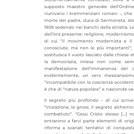
supposto maestro generale dell’Ordin
riunivano i kremmerziani romani –, che “
morte del padre, duca di Sermoneta. Isla
1909 sedendo nei banchi della sinistra. 
dell’ora presente: religione, modernism
di cui “il movimento modernista e il
conosciute, ma non le più importanti”; 
sostituisca il vuoto lasciato dalle chiese 
la democrazia, intesa non come semp
manifestazione dell’immanenza del d
evidentemente, un vero messianesimo…
“incompatibile con la coscienza occident
è che di “natura popolare” e nasconde ver
Il segreto più profondo – di cui scrive
“iniziazione, la gnosi, il segreto alche
combattuto”. “Gesù Cristo stesso […] no
entrarono a farvi parte elementi di origin
riforma a svariati tentativi di conquista