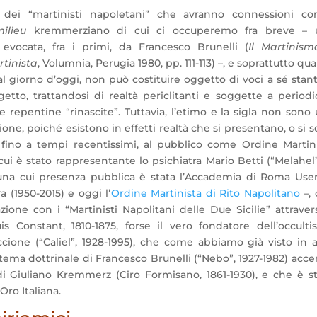
 dei “martinisti napoletani” che avranno connessioni con
milieu
kremmerziano di cui ci occuperemo fra breve – 
 evocata, fra i primi, da Francesco Brunelli (
Il Martinism
rtinista
, Volumnia, Perugia 1980, pp. 111-113) –, e soprattutto qu
l giorno d’oggi, non può costituire oggetto di voci a sé stant
etto, trattandosi di realtà periclitanti e soggette a period
 repentine “rinascite”. Tuttavia, l’etimo e la sigla non sono
one, poiché esistono in effetti realtà che si presentano, o si 
fino a tempi recentissimi, al pubblico come Ordine Martin
ui è stato rappresentante lo psichiatra Mario Betti (“Melahel”
una cui presenza pubblica è stata l’Accademia di Roma Use
 (1950-2015) e oggi l’
Ordine Martinista di Rito Napolitano
–, 
zione con i “Martinisti Napolitani delle Due Sicilie” attraver
is Constant, 1810-1875, forse il vero fondatore dell’occult
ccione (“Caliel”, 1928-1995), che come abbiamo già visto in a
tema dottrinale di Francesco Brunelli (“Nebo”, 1927-1982) acce
a di Giuliano Kremmerz (Ciro Formisano, 1861-1930), e che è s
ro Italiana.