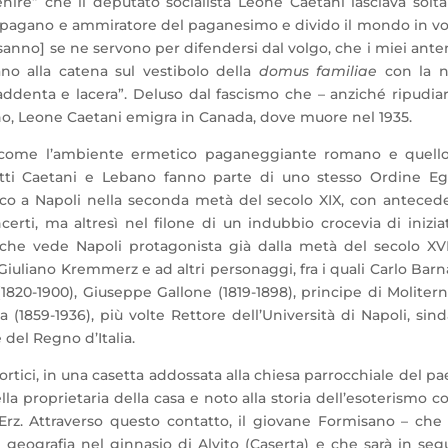
enire” che il deputato socialista Leone Caetani lasciava solt
 pagano e ammiratore del paganesimo e divido il mondo in v
 sanno] se ne servono per difendersi dal volgo, che i miei ante
o alla catena sul vestibolo della
domus familiae
con la n
 addenta e lacera”. Deluso dal fascismo che – anziché ripudiar
cano, Leone Caetani emigra in Canada, dove muore nel 1935.
come l’ambiente ermetico paganeggiante romano e quello
fetti Caetani e Lebano fanno parte di uno stesso Ordine Eg
co a Napoli nella seconda metà del secolo XIX, con anteced
certi, ma altresì nel filone di un indubbio crocevia di inizia
che vede Napoli protagonista già dalla metà del secolo XVI
 Giuliano Kremmerz e ad altri personaggi, fra i quali Carlo Bar
(1820-1900), Giuseppe Gallone (1819-1898), principe di Moliter
 (1859-1936), più volte Rettore dell’Università di Napoli, sin
e del Regno d’Italia.
Portici, in una casetta addossata alla chiesa parrocchiale del pa
la proprietaria della casa e noto alla storia dell’esoterismo co
. Attraverso questo contatto, il giovane Formisano – che
e geografia nel ginnasio di Alvito (Caserta) e che sarà in seg