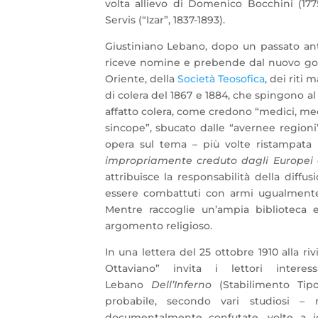
volta allievo di Domenico Bocchini (177
Servis (“Izar”, 1837-1893).
Giustiniano Lebano, dopo un passato anti
riceve nomine e prebende dal nuovo gover
Oriente, della
Società Teosofica
, dei riti
di colera del 1867 e 1884, che spingono al
affatto colera, come credono “medici, me
sincope”, sbucato dalle “avernee regioni
opera sul tema – più volte ristampata 
impropriamente creduto dagli Europei
attribuisce la responsabilità della diff
essere combattuti con armi ugualmente 
Mentre raccoglie un’ampia biblioteca e
argomento religioso.
In una lettera del 25 ottobre 1910 alla ri
Ottaviano” invita i lettori intere
Lebano
Dell’Inferno
(Stabilimento Tipo
probabile, secondo vari studiosi –
documentalmente confutate, volte a ide