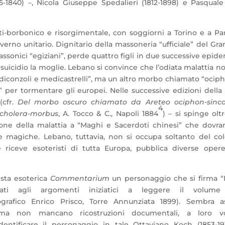
5-1840) –, Nicola Giuseppe Spedalieri (1812-1898) e Pasqual
-borbonico e risorgimentale, con soggiorni a Torino e a Par
no unitario. Dignitario della massoneria “ufficiale” del Gr
 massonici “egiziani”, perde quattro figli in due successive epid
 suicidio la moglie. Lebano si convince che l’odiata malattia n
diconzoli e medicastrelli”, ma un altro morbo chiamato “ocip
” per tormentare gli europei. Nelle successive edizioni della
(cfr.
Del morbo oscuro chiamato da Areteo ociphon-sinco
4
 cholera-morbus
, A. Tocco & C., Napoli 1884
) – si spinge olt
usione della malattia a “Maghi e Sacerdoti chinesi” che dovr
magiche. Lebano, tuttavia, non si occupa soltanto del col
 riceve esoteristi di tutta Europa, pubblica diverse oper
vista esoterica
Commentarium
un personaggio che si firma “
ssati agli argomenti iniziatici a leggere il volume
grafico Enrico Prisco, Torre Annunziata 1899). Sembra as
 ma non mancano ricostruzioni documentali, a loro vo
ntificare il personaggio in tale Ottaviano Koch (1853-19