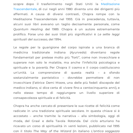
scopre dopo il trasferimento negli Stati Uniti la
Meditazione
Trascendentale
, di cui negli anni 1980 diventa uno dei dirigenti più
affermati. A causa di diversi contrasti, Chopra rompe con la
Meditazione Trascendentale nel 1993. Già in precedenza, tuttavia,
alcuni suoi libri avevano un taglio decisamente personale, come
Quantum Healing
del 1989. Chopra è un autore estremamente
prolifico. Forse uno dei suoi titoli più significativi è
Le sette leggi
spirituali del successo
, del 1994.
Le regole per la guarigione del corpo ispirate a una branca di
medicina tradizionale indiana (
Ayurveda
) diventano regole
fondamentali per pretese molto più “forti”, come non invecchiare e
superare non solo le malattie, ma anche l’infelicità psicologica e
spirituale e la povertà. Per Chopra il cosmo e il corpo costituiscono
un’unità. La comprensione di questa realtà – a sfondo
sostanzialmente panteistico – dovrebbe permettere di non
invecchiare (l’attrice Demi Moore, una delle più fedeli discepole del
medico indiano, si dice certa di vivere fino a centocinquanta anni), e
nello stesso tempo di raggiungere un livello superiore di
consapevolezza spirituale e di felicità.
Chopra ha anche cercato di presentare le sue ricette di felicità come
radicate in una tradizione spirituale secolare. In questa chiave si è
accostato – anche tramite la narrativa – alla simbologia, oggi di
moda, del Graal e della Tavola Rotonda. Dal ciclo arturiano ha
ricavato un corso di spiritualità in venti lezioni, pubblicato nel 1995
con il titolo
The Way of the Wizard
(in italiano
L’antica saggezza