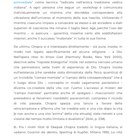
primordiale”
come tecnica “radicata nell’antica tradizione vedica
indiana”. A ogni persona che segue un
workshop
è comunicato
individualmente un
mantra
, che dovrebbe corrispondere alla
vibrazione dell’universo al momento della sua nascita. Utilizzando il
mantra
, ciascuno impara a conoscere se stesso e ad accedere a stati
superiori di coscienza. Ma rimane il taglio Next Age, perché l’uso del
mantra
– si assicura – garantirà, insieme certo alle soddisfazioni
interiori, anche il successo “materiale” in tutte le sue forme.
Da ultimo, Chopra si è interessato direttamente – sia pure, insiste, in
modo non legato specificamente ad alcuna religione – a Dio.
Nell’opera
How to Know God
(Harmony Books, New York 2000),
descrive sette “risposte biologiche” insite nel sistema nervoso umano
che permettono sette livelli di esperienza di Dio. Chopra insiste
sull’esistenza (che sarebbe stata dimostrata dalla fisica quantica) di
un invisibile “campo mentale” o “campo della consapevolezza” che è
il luogo dove Dio – concepito in modo vagamente panteistico –
diventa co-creatore della vita con l’uomo. L’accesso ai misteri del
“campo mentale” permette anche di spiegare i meccanismi che
presiedono ai fenomeni cosiddetti paranormali, compreso il ricordo
di vite passate. Chopra spezza una lancia a favore della
reincarnazione e afferma che “se credete solo a una vita dopo la vita
[e non anche a una vita “prima” della vita attuale], siete ristretti a una
visione del tempo molto limitata e dualistica” (
ibid
., p. 238).
B.: Fra i molti titoli di Deepak Chopra tradotti in lingua italiana, si
vedano:
Guarirsi da dentro
, Sperling & Kupfer, Milano 1992;
La vita