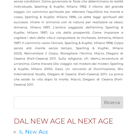
senza condizioni. Come governare le forze che determinano la realtà
individuale
, Sperling & Kupfer, Milano 1992;
Il ritorno del grande
saggio. Un cammino spirituale per ottenere l’equilibrio tra mente e
corpo
, Sperling & Kupfer, Milano 1996;
Le sette leggi spirituali del
successo. Vivere in armonia con la natura per realizzare se stessi
,
Armenia, Milano 1997;
L’antica saggezza dell’anima
, Sperling &
Kupfer, Milano 1997;
La via della prosperità. Come imparare a
cogliere i doni della vita e conquistare la ricchezza
, Armenia, Milano
1997;
Il cammino verso l’amore
, Sperling & Kupfer, Milano 1998;
Corpo
senza età mente senza tempo
, Sperling & Kupfer, Milano
2005;
Reinventare il Corpo, Risvegliare l’Anima
, Macro, Diegaro di
Cesena (Forlì-Cesena) 2011. Sulla religione, cfr. Idem,
L’avventura di
un’anima. Come trovare Dio: viaggio nel mistero dei misteri
, Sperling
& Kupfer, Milano 2000;
Gesù. Un racconto di illuminazione
, Blu
International Studio, Diegaro di Cesena (Forlì-Cesena) 2011;
La prova
che esiste la vita dopo la morte
, Macro, Diegaro di Cesena (Forlì-
Cesena) 2011.
DAL NEW AGE AL NEXT AGE
Il New Age