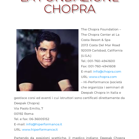
CHOPRA
The Chopra Foundation –
The Chopra Center at La
Costa Resort & Spa
2013 Costa Del Mar Road
92009 Carlsbad, California
(U.S.A.)
Tel.: 001-760-4941600
Fax: 001-760-4941608
E-mail:
info@chopra.com
URL:
www.chopra.com
– Hi-Performance (società
che organizza i seminari di
Deepak Chopra in Italia e
gestisce corsi ed eventi i cui istruttori sono certificati direttamente da
Deepak Chopra)
Via Paolo Emilio, 7
00192 Roma
Tel. e fax: 06-36005152
E-mail:
info@hiperformance.it
URL:
www.hiperformance.it
Partendo da posizioni scettiche, il medico indiano Deepak Chopra