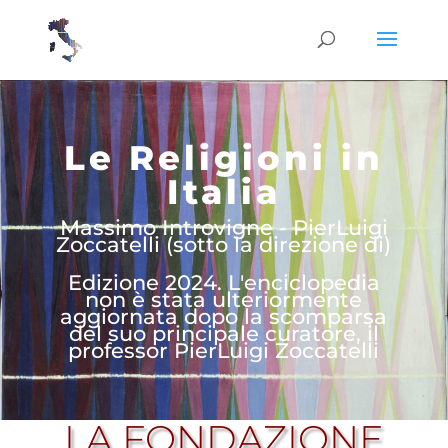
Le Religioni in
Italia
Massimo Introvigne - PierLuigi
Zoccatelli (sotto la direzione di)
Edizione 2024. L'enciclopedia
non è stata ulteriormente
aggiornata dopo la scomparsa
del suo principale curatore, il
professor PierLuigi Zoccatelli
LA FONDAZIONE