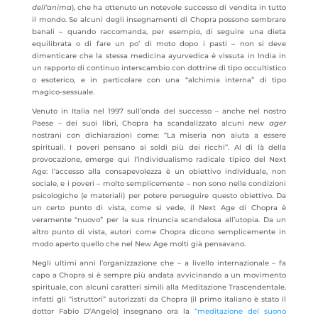
dell’anima
), che ha ottenuto un notevole successo di vendita in tutto
il mondo. Se alcuni degli insegnamenti di Chopra possono sembrare
banali – quando raccomanda, per esempio, di seguire una dieta
equilibrata o di fare un po’ di moto dopo i pasti – non si deve
dimenticare che la stessa medicina ayurvedica è vissuta in India in
un rapporto di continuo interscambio con dottrine di tipo occultistico
o esoterico, e in particolare con una “alchimia interna” di tipo
magico-sessuale.
Venuto in Italia nel 1997 sull’onda del successo – anche nel nostro
Paese – dei suoi libri, Chopra ha scandalizzato alcuni
new ager
nostrani con dichiarazioni come: “La miseria non aiuta a essere
spirituali. I poveri pensano ai soldi più dei ricchi”. Al di là della
provocazione, emerge qui l’individualismo radicale tipico del Next
Age: l’accesso alla consapevolezza è un obiettivo individuale, non
sociale, e i poveri – molto semplicemente – non sono nelle condizioni
psicologiche (e materiali) per potere perseguire questo obiettivo. Da
un certo punto di vista, come si vede, il Next Age di Chopra è
veramente “nuovo” per la sua rinuncia scandalosa all’utopia. Da un
altro punto di vista, autori come Chopra dicono semplicemente in
modo aperto quello che nel New Age molti già pensavano.
Negli ultimi anni l’organizzazione che – a livello internazionale – fa
capo a Chopra si è sempre più andata avvicinando a un movimento
spirituale, con alcuni caratteri simili alla Meditazione Trascendentale.
Infatti gli “istruttori” autorizzati da Chopra (il primo italiano è stato il
dottor Fabio D’Angelo) insegnano ora la
“meditazione del suono