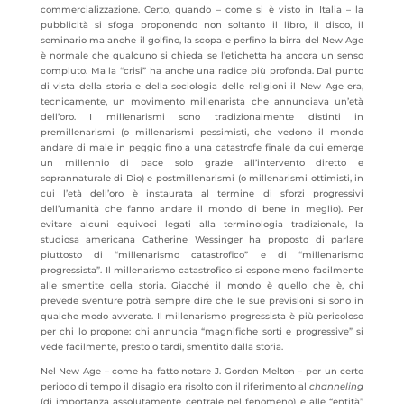
commercializzazione. Certo, quando – come si è visto in Italia – la
pubblicità si sfoga proponendo non soltanto il libro, il disco, il
seminario ma anche il golfino, la scopa e perfino la birra del New Age
è normale che qualcuno si chieda se l’etichetta ha ancora un senso
compiuto. Ma la “crisi” ha anche una radice più profonda. Dal punto
di vista della storia e della sociologia delle religioni il New Age era,
tecnicamente, un movimento millenarista che annunciava un’età
dell’oro. I millenarismi sono tradizionalmente distinti in
premillenarismi (o millenarismi pessimisti, che vedono il mondo
andare di male in peggio fino a una catastrofe finale da cui emerge
un millennio di pace solo grazie all’intervento diretto e
soprannaturale di Dio) e postmillenarismi (o millenarismi ottimisti, in
cui l’età dell’oro è instaurata al termine di sforzi progressivi
dell’umanità che fanno andare il mondo di bene in meglio). Per
evitare alcuni equivoci legati alla terminologia tradizionale, la
studiosa americana Catherine Wessinger ha proposto di parlare
piuttosto di “millenarismo catastrofico” e di “millenarismo
progressista”. Il millenarismo catastrofico si espone meno facilmente
alle smentite della storia. Giacché il mondo è quello che è, chi
prevede sventure potrà sempre dire che le sue previsioni si sono in
qualche modo avverate. Il millenarismo progressista è più pericoloso
per chi lo propone: chi annuncia “magnifiche sorti e progressive” si
vede facilmente, presto o tardi, smentito dalla storia.
Nel New Age – come ha fatto notare J. Gordon Melton – per un certo
periodo di tempo il disagio era risolto con il riferimento al
channeling
(di importanza assolutamente centrale nel fenomeno) e alle “entità”