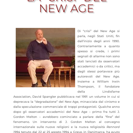
NEW AGE
Di “crisi” del New Age si
parla, negli Stati Uniti, fin
dall’inizio degli anni 1990.
Contrariamente a quanto
spesso si crede, i primi
segnali di allarme non sono
stati lanciati da osservatori
accademici o da critici, ma
dagli stessi portavoce più
autorevoli del New Age.
Insieme a William Irwin
Thompson, il fondatore
della Lindisfarne
Association, David Spangler pubblicava nel 1991 un volume in cui si
deprecava la “degradazione” del New Age, minacciata dal cinismo e
dalla speculazione commerciale di troppi protagonisti. Qualche anno
dopo gli osservatori accademici del New Age – primo fra tutti J.
Gordon Melton –
avrebbero cominciato a parlare della “fine” del
fenomeno. Un intervento di J. Gordon Melton al convegno
internazionale sulle nuove religioni e la nuova religiosità
Rennord
1994
tenuto dal 22 al 25 agosto 1994 a Greve, in Danimarca, ha avuto