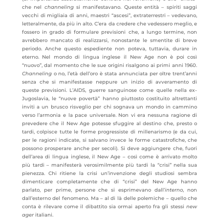
che nel
channeling
si manifestavano. Queste entità – spiriti saggi
vecchi di migliaia di anni, maestri “ascesi”, extraterrestri – vedevano,
letteralmente, da più in alto. C’era da credere che vedessero meglio, e
fossero in grado di formulare previsioni che, a lungo termine, non
avrebbero mancato di realizzarsi, nonostante le smentite di breve
periodo. Anche questo espediente non poteva, tuttavia, durare in
eterno. Nel mondo di lingua inglese il New Age non è poi così
“nuovo”, dal momento che le sue origini risalgono ai primi anni 1960.
Channeling
o no, l’età dell’oro è stata annunciata per oltre trent’anni
senza che si manifestasse neppure un inizio di avveramento di
queste previsioni. L’AIDS, guerre sanguinose come quelle nella ex-
Jugoslavia, le “nuove povertà” hanno piuttosto costituito altrettanti
inviti a un brusco risveglio per chi sognava un mondo in cammino
verso l’armonia e la pace universale. Non vi era nessuna ragione di
prevedere che il New Age potesse sfuggire al destino che, presto o
tardi, colpisce tutte le forme progressiste di millenarismo (e da cui,
per le ragioni indicate, si salvano invece le forme catastrofiche, che
possono prosperare anche per secoli). Si deve aggiungere che, fuori
dell’area di lingua inglese, il New Age – così come è arrivato molto
più tardi – manifesterà verosimilmente più tardi la “crisi” nella sua
pienezza. Chi ritiene la crisi un’invenzione degli studiosi sembra
dimenticare completamente che di “crisi” del New Age hanno
parlato, per prime, persone che si esprimevano dall’
interno
, non
dall’esterno del fenomeno. Ma – al di là delle polemiche – quello che
conta è rilevare come il dibattito sia ormai aperto fra gli stessi
new
ager
italiani.