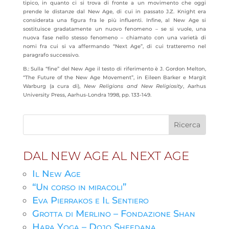
tipico, in quanto ci si trova di fronte a un movimento che oggi
prende le distanze dal New Age, di cui in passato J.Z. Knight era
considerata una figura fra le più influenti. Infine, al New Age si
sostituisce gradatamente un nuovo fenomeno – se si vuole, una
nuova fase nello stesso fenomeno – chiamato con una varietà di
nomi fra cui si va affermando “Next Age”, di cui tratteremo nel
paragrafo successivo.
B.: Sulla “fine” del New Age il testo di riferimento è J. Gordon Melton,
“The Future of the New Age Movement”, in Eileen Barker e Margit
Warburg (a cura di),
New Religions and New Religiosity
, Aarhus
University Press, Aarhus-Londra 1998, pp. 133-149.
DAL NEW AGE AL NEXT AGE
Il New Age
“Un corso in miracoli”
Eva Pierrakos e Il Sentiero
Grotta di Merlino – Fondazione Shan
Hara Yoga – Dojo Sheedana