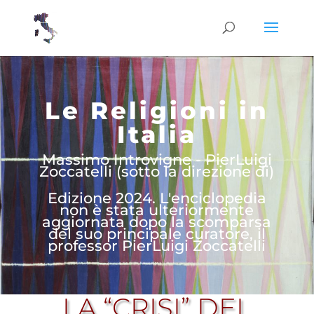
Le Religioni in
Italia
Massimo Introvigne - PierLuigi
Zoccatelli (sotto la direzione di)
Edizione 2024. L'enciclopedia
non è stata ulteriormente
aggiornata dopo la scomparsa
del suo principale curatore, il
professor PierLuigi Zoccatelli
LA “CRISI” DEL