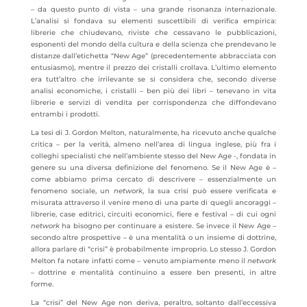
– da questo punto di vista – una grande risonanza internazionale.
L’analisi si fondava su elementi suscettibili di verifica empirica:
librerie che chiudevano, riviste che cessavano le pubblicazioni,
esponenti del mondo della cultura e della scienza che prendevano le
distanze dall’etichetta “New Age” (precedentemente abbracciata con
entusiasmo), mentre il prezzo dei cristalli crollava. L’ultimo elemento
era tutt’altro che irrilevante se si considera che, secondo diverse
analisi economiche, i cristalli – ben più dei libri – tenevano in vita
librerie e servizi di vendita per corrispondenza che diffondevano
entrambi i prodotti.
La tesi di J. Gordon Melton, naturalmente, ha ricevuto anche qualche
critica – per la verità, almeno nell’area di lingua inglese, più fra i
colleghi specialisti che nell’ambiente stesso del New Age -, fondata in
genere su una diversa definizione del fenomeno. Se il New Age è –
come abbiamo prima cercato di descrivere – essenzialmente un
fenomeno sociale, un
network
, la sua crisi può essere verificata e
misurata attraverso il venire meno di una parte di quegli ancoraggi –
librerie, case editrici, circuiti economici, fiere e festival – di cui ogni
network
ha bisogno per continuare a esistere. Se invece il New Age –
secondo altre prospettive – è una mentalità o un insieme di dottrine,
allora parlare di “crisi” è probabilmente improprio. Lo stesso J. Gordon
Melton fa notare infatti come – venuto ampiamente meno il
network
– dottrine e mentalità continuino a essere ben presenti, in altre
forme.
La “crisi” del New Age non deriva, peraltro, soltanto dall’eccessiva