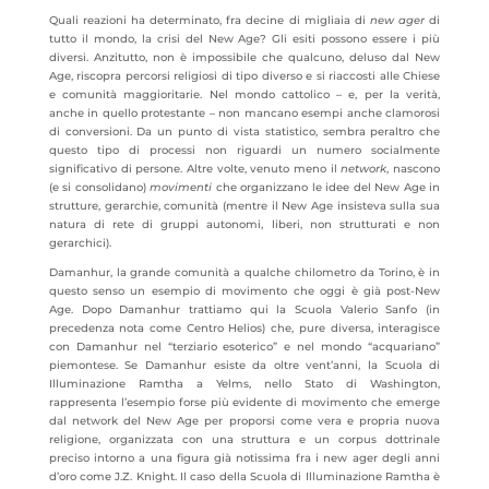
Quali reazioni ha determinato, fra decine di migliaia di
new ager
di
tutto il mondo, la crisi del New Age? Gli esiti possono essere i più
diversi. Anzitutto, non è impossibile che qualcuno, deluso dal New
Age, riscopra percorsi religiosi di tipo diverso e si riaccosti alle Chiese
e comunità maggioritarie. Nel mondo cattolico – e, per la verità,
anche in quello protestante – non mancano esempi anche clamorosi
di conversioni. Da un punto di vista statistico, sembra peraltro che
questo tipo di processi non riguardi un numero socialmente
significativo di persone. Altre volte, venuto meno il
network
, nascono
(e si consolidano)
movimenti
che organizzano le idee del New Age in
strutture, gerarchie, comunità (mentre il New Age insisteva sulla sua
natura di rete di gruppi autonomi, liberi, non strutturati e non
gerarchici).
Damanhur, la grande comunità a qualche chilometro da Torino, è in
questo senso un esempio di movimento che oggi è già post-New
Age. Dopo Damanhur trattiamo qui la Scuola Valerio Sanfo (in
precedenza nota come Centro Helios) che, pure diversa, interagisce
con Damanhur nel “terziario esoterico” e nel mondo “acquariano”
piemontese. Se Damanhur esiste da oltre vent’anni, la Scuola di
Illuminazione Ramtha a Yelms, nello Stato di Washington,
rappresenta l’esempio forse più evidente di movimento che emerge
dal network del New Age per proporsi come vera e propria nuova
religione, organizzata con una struttura e un corpus dottrinale
preciso intorno a una figura già notissima fra i new ager degli anni
d’oro come J.Z. Knight. Il caso della Scuola di Illuminazione Ramtha è