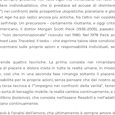
tere individualistico, che si prestava ad accuse di disinter
) nei confronti delle prospettive utopistiche, planetarie e glo
t Age ha poi radici ancora più antiche, fra l’altro nel cosidd
l
self-help
. Un precursore – certamente riluttante, e oggi criti
mericano, il dottor Morgan Scott Peck (1936-2005), passato
 “non denominazionale” ricevuto nel 1980. Nel 1978 Peck a
Road Less Traveled
. Il testo – che esprime talora idee condivisib
ntrarsi sulle proprie azioni e responsabilità individuali, s
ende quattro tecniche. La prima consiste nel rimandare
a di piacere e dolore insita in tutte le realtà umane, in mod
, così che in una seconda fase rimanga soltanto il piacere
sabilità per le proprie azioni, senza pensare che del nostro a
 La terza tecnica è l'”impegno nei confronti della verità”, ten
na sorta di bersaglio mobile: la realtà cambia continuamente, e 
librio (
balance
), che consiste nell’essere flessibili e nell’adatt
mutano continuamente.
ck è l’analisi dell’amore, che ultimamente è sempre amore d