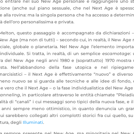
 può entrare nel suo New Age personale e raggiungere uno s
fazione (anche sul piano sessuale, che nel Next Age è spess
e alla rovina: ma la singola persona che ha accesso a determi
à dell’oro personalissima e privata.
elton, questo passaggio è accompagnato da dichiarazioni –
New Age (ma non di tutti) – secondo cui, in realtà, il New Age
iale, globale o planetaria. Nel New Age l’elemento import
dividuale. Si tratta, in realtà, di un semplice
escamotage
:
ura del New Age negli anni 1980 e (soprattutto) 1970 mostra
sista. Nell’abbandono della fase utopica e nel ripiegame
narcisistici – il Next Age è effettivamente “nuovo” e diverso
eno nuovo se si guarda alle tecniche e alle idee di fondo,
 vero che il Next Age – o la fase individualistica del New Age 
anneling
, in particolare attraverso le entità chiamate “Pleiadi
tà di “canali” i cui messaggi sono tipici della nuova fase, e il
imi anni sempre meno ottimistico, in quanto denuncia un gr
cui sarebbero collegati altri complotti storici fra cui quello, su
tura, degli
Illuminati
.
 da sempre presente nel New Age, ma minoritaria nel New 