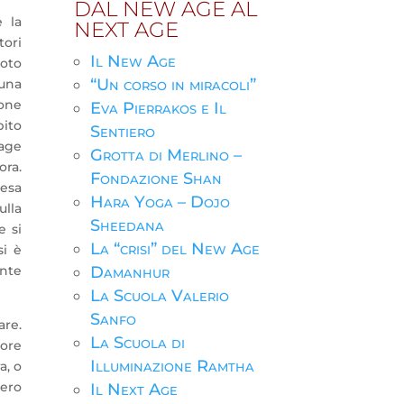
DAL NEW AGE AL
 la
NEXT AGE
tori
Il New Age
noto
“Un corso in miracoli”
una
ione
Eva Pierrakos e Il
ito
Sentiero
tage
Grotta di Merlino –
ora.
Fondazione Shan
cesa
Hara Yoga – Dojo
lla
Sheedana
e si
La “crisi” del New Age
si è
ente
Damanhur
La Scuola Valerio
Sanfo
are.
La Scuola di
iore
Illuminazione Ramtha
a, o
bero
Il Next Age