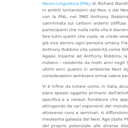
Neuro-Linguistica (PNL)
di Richard Bandle
in ambiti lontanissimi dal New o dal Nex
con la PNL, nel 1983 Anthony Robbins 
camminata sui carboni ardenti (diffusa 
partecipanti che nulla nella vita è davve
fare tutto quello che vuole, se crede ve
già vive dentro ogni persona umana. Fra i 
Anthony Robbins cita celebrità come Bill
Agassi. Insieme ad Anthony Robbins, la 
indiano – residente da molti anni negli 
ultimi anni quanto in ambiente Next A
considerazioni sembrano ormai valere per 
Vi è infine da notare come, in Italia, al
siano spesso oggetto primario dell’attivi
specifica e a nessun fondatore che appor
attingendo da vari esponenti del mondo N
attraverso corsi e seminari, si diffond
medesima galassia del Next Age (dalla PNL
del proprio potenziale alle diverse dis