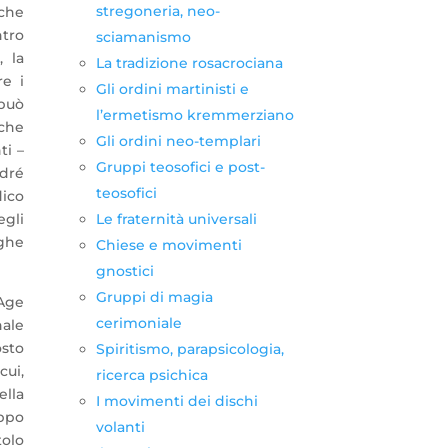
stregoneria, neo-
nche
ntro
sciamanismo
, la
La tradizione rosacrociana
re i
Gli ordini martinisti e
 può
l’ermetismo kremmerziano
 che
Gli ordini neo-templari
ti –
Gruppi teosofici e post-
ndré
teosofici
dico
Le fraternità universali
egli
ghe
Chiese e movimenti
gnostici
Gruppi di magia
 Age
cerimoniale
nale
osto
Spiritismo, parapsicologia,
cui,
ricerca psichica
ella
I movimenti dei dischi
uppo
volanti
tolo