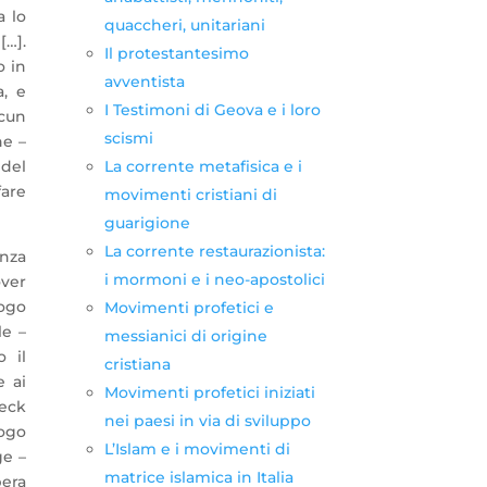
a lo
quaccheri, unitariani
[…].
Il protestantesimo
o in
avventista
a, e
I Testimoni di Geova e i loro
lcun
scismi
he –
La corrente metafisica e i
 del
fare
movimenti cristiani di
guarigione
La corrente restaurazionista:
enza
i mormoni e i neo-apostolici
over
logo
Movimenti profetici e
le –
messianici di origine
 il
cristiana
e ai
Movimenti profetici iniziati
Peck
nei paesi in via di sviluppo
logo
L’Islam e i movimenti di
ge –
matrice islamica in Italia
pera