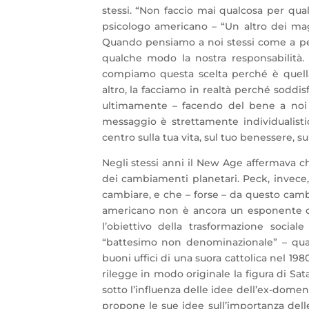
stessi. “Non faccio mai qualcosa per qua
psicologo americano – “Un altro dei magg
Quando pensiamo a noi stessi come a pe
qualche modo la nostra responsabilità.
compiamo questa scelta perché è quella
altro, la facciamo in realtà perché soddi
ultimamente – facendo del bene a noi s
messaggio è strettamente individualistic
centro sulla tua vita, sul tuo benessere, sull
Negli stessi anni il New Age affermava ch
dei cambiamenti planetari. Peck, invece,
cambiare, e che – forse – da questo cam
americano non è ancora un esponente de
l’obiettivo della trasformazione soci
“battesimo non denominazionale” – qual
buoni uffici di una suora cattolica nel 1
rilegge in modo originale la figura di Sa
sotto l’influenza delle idee dell’ex-dom
propone le sue idee sull’importanza delle 