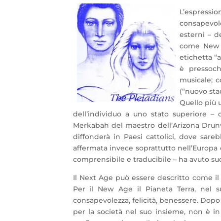
L’espressi
consapevole
esterni – 
come New A
etichetta “
è pressoch
musicale; c
(“nuovo sta
Quello più u
dell’individuo a uno stato superiore
– 
Merkabah del maestro dell’Arizona Drunva
diffonderà in Paesi cattolici, dove sare
affermata invece soprattutto nell’Europa 
comprensibile e traducibile – ha avuto suc
Il Next Age può essere descritto come il
Per il New Age il Pianeta Terra, nel s
consapevolezza, felicità, benessere. Dopo 
per la società nel suo insieme, non è in