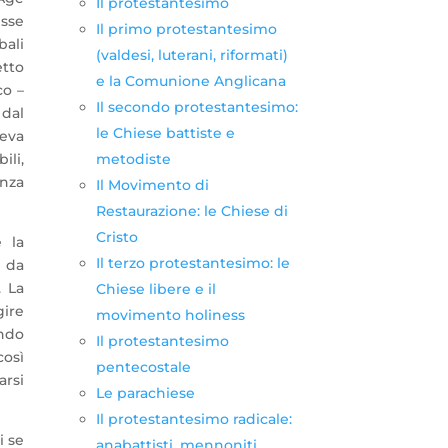
Il protestantesimo
esse
Il primo protestantesimo
bali
(valdesi, luterani, riformati)
etto
e la Comunione Anglicana
co –
Il secondo protestantesimo:
 dal
le Chiese battiste e
veva
metodiste
ili,
enza
Il Movimento di
Restaurazione: le Chiese di
Cristo
 la
Il terzo protestantesimo: le
o da
. La
Chiese libere e il
gire
movimento holiness
endo
Il protestantesimo
così
pentecostale
arsi
Le parachiese
Il protestantesimo radicale:
i se
anabattisti, mennoniti,