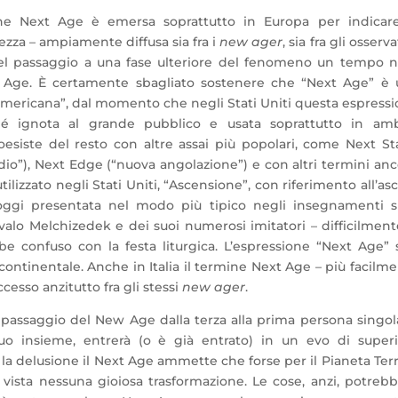
one Next Age è emersa soprattutto in Europa per indicare
zza – ampiamente diffusa sia fra i
new ager
, sia fra gli osserva
del passaggio a una fase ulteriore del fenomeno un tempo 
ge. È certamente sbagliato sostenere che “Next Age” è 
americana”, dal momento che negli Stati Uniti questa espress
é ignota al grande pubblico e usata soprattutto in amb
oesiste del resto con altre assai più popolari, come Next S
dio”), Next Edge (“nuova angolazione”) e con altri termini anc
tilizzato negli Stati Uniti, “Ascensione”, con riferimento all’as
oggi presentata nel modo più tipico negli insegnamenti su
lo Melchizedek e dei suoi numerosi imitatori – difficilment
bbe confuso con la festa liturgica. L’espressione “Next Age” 
continentale. Anche in Italia il termine Next Age – più facilm
cesso anzitutto fra gli stessi
new ager
.
 passaggio del New Age dalla terza alla prima persona singol
uo insieme, entrerà (o è già entrato) in un evo di super
la delusione il Next Age ammette che forse per il Pianeta Terr
 vista nessuna gioiosa trasformazione. Le cose, anzi, potreb