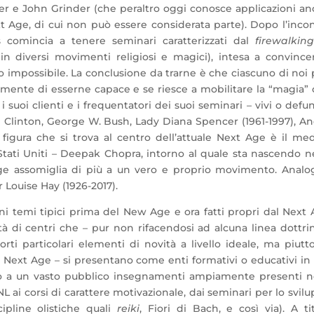
r e John Grinder (che peraltro oggi conosce applicazioni a
t Age, di cui non può essere considerata parte). Dopo l’inco
comincia a tenere seminari caratterizzati dal
firewalking
in diversi movimenti religiosi e magici), intesa a convince
ro impossibile. La conclusione da trarne è che ciascuno di noi
ramente di esserne capace e se riesce a mobilitare la “magia”
suoi clienti e i frequentatori dei suoi seminari – vivi o defun
 Clinton, George W. Bush, Lady Diana Spencer (1961-1997), A
figura che si trova al centro dell’attuale Next Age è il me
Stati Uniti – Deepak Chopra, intorno al quale sta nascendo n
ge assomiglia di più a un vero e proprio movimento. Analo
Louise Hay (1926-2017).
cuni temi tipici prima del New Age e ora fatti propri dal Next
tà di centri che – pur non rifacendosi ad alcuna linea dottri
ti particolari elementi di novità a livello ideale, ma piutt
ext Age – si presentano come enti formativi o educativi in 
ono a un vasto pubblico insegnamenti ampiamente presenti n
 ai corsi di carattere motivazionale, dai seminari per lo svil
cipline olistiche quali
reiki
, Fiori di Bach, e così via). A ti