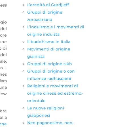
L’eredità di Gurdjieff
ess
Gruppi di origine
zoroastriana
ggio
L’induismo e i movimenti di
 del
origine induista
tore
Il buddhismo in Italia
ione
o di
Movimenti di origine
 del
giainista
ale.
Gruppi di origine sikh
to –
Gruppi di origine o con
ames
influenze radhasoami
iara
Religioni e movimenti di
una
origine cinese ed estremo-
 New
orientale
Le nuove religioni
ere
giapponesi
ella
Neo-paganesimo, neo-
one