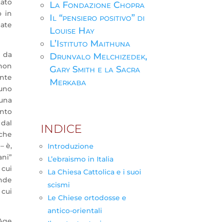
tato
La Fondazione Chopra
o in
Il “pensiero positivo” di
nate
Louise Hay
L’Istituto Maithuna
 da
Drunvalo Melchizedek,
 non
Gary Smith e la Sacra
ante
Merkaba
 uno
 una
nto
 dal
INDICE
 che
– è,
Introduzione
ani”
L’ebraismo in Italia
 cui
La Chiesa Cattolica e i suoi
ande
scismi
 cui
Le Chiese ortodosse e
antico-orientali
Age