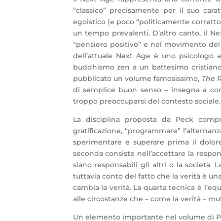
“classico” precisamente per il suo carat
egoistico (e poco “politicamente corretto”
un tempo prevalenti. D’altro canto, il Nex
“pensiero positivo” e nel movimento de
dell’attuale Next Age è uno psicologo a
buddhismo zen a un battesimo cristiano
pubblicato un volume famosissimo,
The 
di semplice buon senso – insegna a conce
troppo preoccuparsi del contesto sociale.
La disciplina proposta da Peck compr
gratificazione, “programmare” l’alternanz
sperimentare e superare prima il dolore
seconda consiste nell’accettare la respon
siano responsabili gli altri o la società.
tuttavia conto del fatto che la verità è u
cambia la verità. La quarta tecnica è l’equi
alle circostanze che – come la verità – 
Un elemento importante nel volume di Pe