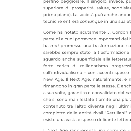
perfino peggiorare. Il singolo, invece,
superiore di prosperità, salute, soddis
primo piano). La società può anche andar
tecniche entrerà
comunque
in una sua et
Come ha notato acutamente J. Gordon M
parte di alcuni portavoce importanti del 
ha
mai
promesso una trasformazione soc
sarebbe sempre stato la trasformazione in
sguardo anche superficiale alla letterat
forte carica di millenarismo progres
sull’individualismo – con accenti spesso 
New Age. Il Next Age, naturalmente, è m
rimangono in gran parte le stesse. È anche
a sua volta, garantito e convalidato dal
ch
che si sono manifestate tramite una plurali
contenuto tra l’altro diventa negli ult
complotto delle entità rivali “Rettiliani” 
esiste una vasta e spesso delirante lettera
Il Next Age rappresenta una corrente