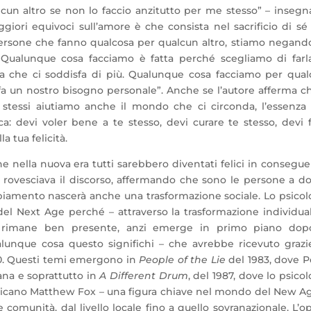
lcun altro se non lo faccio anzitutto per me stesso” – insegn
iori equivoci sull’amore è che consista nel sacrificio di sé 
rsone che fanno qualcosa per qualcun altro, stiamo negand
 Qualunque cosa facciamo è fatta perché scegliamo di farl
 che ci soddisfa di più. Qualunque cosa facciamo per qua
sfa un nostro bisogno personale”. Anche se l’autore afferma c
tessi aiutiamo anche il mondo che ci circonda, l’essenza
a: devi voler bene a te stesso, devi curare te stesso, devi 
a tua felicità.
e nella nuova era tutti sarebbero diventati felici in consegu
 rovesciava il discorso, affermando che sono le persone a d
biamento nascerà anche una trasformazione sociale. Lo psico
l Next Age perché – attraverso la trasformazione individua
ale rimane ben presente, anzi emerge in primo piano dopo
unque cosa questo significhi – che avrebbe ricevuto grazi
980. Questi temi emergono in
People of the Lie
del 1983, dove 
tana e soprattutto in
A Different Drum
, del 1987, dove lo psico
enicano Matthew Fox – una figura chiave nel mondo del New A
comunità, dal livello locale fino a quello sovranazionale. L’o