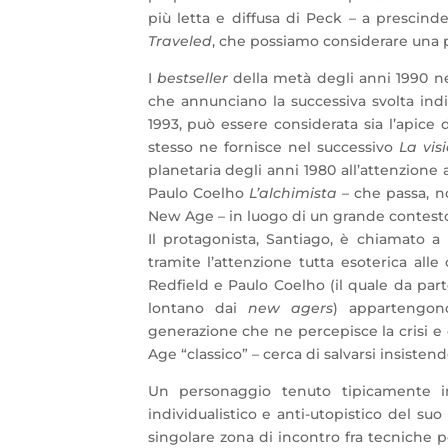
più letta e diffusa di Peck – a prescin
Traveled
, che possiamo considerare una pi
I
bestseller
della metà degli anni 1990 n
che annunciano la successiva svolta indiv
1993, può essere considerata sia l’apice d
stesso ne fornisce nel successivo
La vis
planetaria degli anni 1980 all’attenzione 
Paulo Coelho
L’alchimista
– che passa, no
New Age – in luogo di un grande contesto s
Il protagonista, Santiago, è chiamato a
tramite l’attenzione tutta esoterica al
Redfield e Paulo Coelho (il quale da part
lontano dai
new agers
) appartengon
generazione che ne percepisce la crisi e
Age “classico” – cerca di salvarsi insistendo
Un personaggio tenuto tipicamente i
individualistico e anti-utopistico del s
singolare zona di incontro fra tecniche p