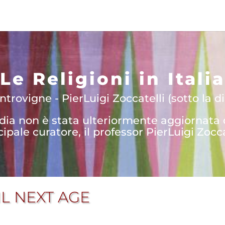
Le Religioni in Italia
trovigne - PierLuigi Zoccatelli (sotto la di
edia non è stata ulteriormente aggiornata
cipale curatore, il professor PierLuigi Zocca
IL NEXT AGE