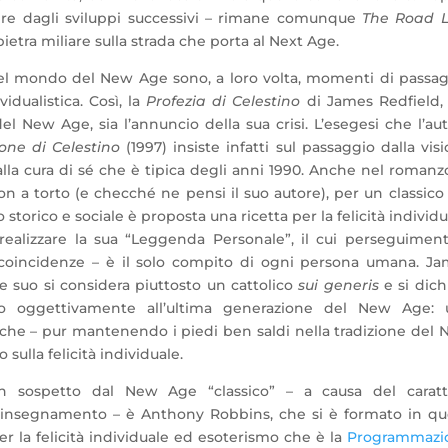
dere dagli sviluppi successivi – rimane comunque
The Road L
etra miliare sulla strada che porta al Next Age.
el mondo del New Age sono, a loro volta, momenti di passa
idualistica. Così, la
Profezia di Celestino
di James Redfield,
el New Age, sia l’annuncio della sua crisi. L’esegesi che l’au
ione di Celestino
(1997) insiste infatti sul passaggio dalla vis
alla cura di sé che è tipica degli anni 1990. Anche nel romanz
n a torto (e checché ne pensi il suo autore), per un classico
torico e sociale è proposta una ricetta per la felicità individu
 realizzare la sua “Leggenda Personale”, il cui perseguimen
le coincidenze – è il solo compito di ogni persona umana. J
e suo si considera piuttosto un cattolico
sui generis
e si dich
o oggettivamente all’ultima generazione del New Age: 
 che – pur mantenendo i piedi ben saldi nella tradizione del
 sulla felicità individuale.
n sospetto dal New Age “classico” – a causa del caratt
uo insegnamento – è Anthony Robbins, che si è formato in qu
er la felicità individuale ed esoterismo che è la
Programmazi