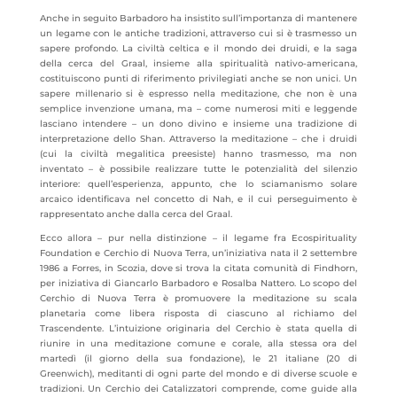
Anche in seguito Barbadoro ha insistito sull’importanza di mantenere
un legame con le antiche tradizioni, attraverso cui si è trasmesso un
sapere profondo. La civiltà celtica e il mondo dei druidi, e la saga
della cerca del Graal, insieme alla spiritualità nativo-americana,
costituiscono punti di riferimento privilegiati anche se non unici. Un
sapere millenario si è espresso nella meditazione, che non è una
semplice invenzione umana, ma – come numerosi miti e leggende
lasciano intendere – un dono divino e insieme una tradizione di
interpretazione dello Shan. Attraverso la meditazione – che i druidi
(cui la civiltà megalitica preesiste) hanno trasmesso, ma non
inventato – è possibile realizzare tutte le potenzialità del silenzio
interiore: quell’esperienza, appunto, che lo sciamanismo solare
arcaico identificava nel concetto di Nah, e il cui perseguimento è
rappresentato anche dalla cerca del Graal.
Ecco allora – pur nella distinzione – il legame fra Ecospirituality
Foundation e Cerchio di Nuova Terra, un’iniziativa nata il 2 settembre
1986 a Forres, in Scozia, dove si trova la citata comunità di Findhorn,
per iniziativa di Giancarlo Barbadoro e Rosalba Nattero. Lo scopo del
Cerchio di Nuova Terra è promuovere la meditazione su scala
planetaria come libera risposta di ciascuno al richiamo del
Trascendente. L’intuizione originaria del Cerchio è stata quella di
riunire in una meditazione comune e corale, alla stessa ora del
martedì (il giorno della sua fondazione), le 21 italiane (20 di
Greenwich), meditanti di ogni parte del mondo e di diverse scuole e
tradizioni. Un Cerchio dei Catalizzatori comprende, come guide alla