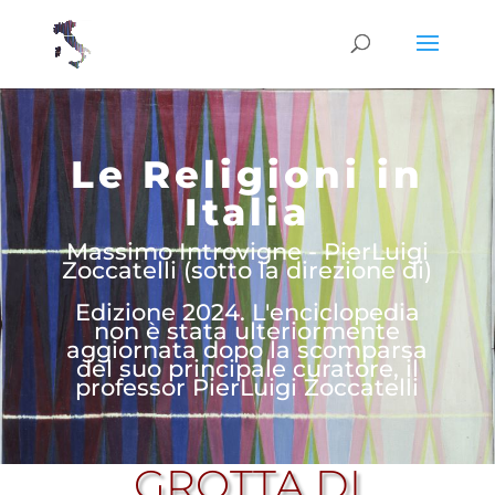
Le Religioni in
Italia
Massimo Introvigne - PierLuigi
Zoccatelli (sotto la direzione di)
Edizione 2024. L'enciclopedia
non è stata ulteriormente
aggiornata dopo la scomparsa
del suo principale curatore, il
professor PierLuigi Zoccatelli
GROTTA DI