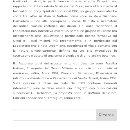
tradizioni musicali, in particolare celtiche ed etniche. Di qui il suo
rapporto con il Laboratorio Musicale del Graal, nato ufficialmente al
festival Mind Body Spirit di Londra del 1986, un gruppo musicale che
conta fra l’altro su Rosalba Nattero come voce solista e Giancarlo
Barbadoro – fino alla scomparsa – come flautista e ricercatore
dell’antica musica esoterica dei druidi. Fin dalla fondazione, il
Laboratorio non intendeva essere un semplice gruppo musicale ma
un’esperienza assai più estesa, a partire dalla ricerca formativa sul
Graal e i suoi misteri. Più recentemente, è in particolare dal
Laboratorio che è nata Dreamland, esperienza di vita a contatto con
la natura simbolicamente definita da un sito megalitico in
costruzione e dotata di una serra biologica e di un giardino botanico.
B.: Rappresentativi dell’accostamento qui descritto sono: Rosalba
Nattero,
Il segreto del Graal. Mistero e simbolismo dai celti al
medioevo
, Keltia, Aosta 1997; Giancarlo Barbadoro,
Ricercatori di
Infinito. La meditazione e l’esperienza del Vuoto
, Triskel, Torino 1999.
Sulla nozione di Shan un testo del 1989 contiene elementi
interessanti, pure se deve essere ora integrato con pubblicazioni
successive: G. Barbadoro,
La proposta Shan: la dottrina del vuoto
,
Edizioni Fondazione “J. Laforgue”, Torino 1989.