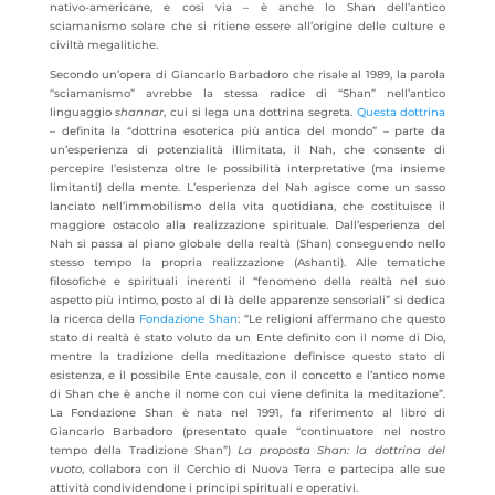
nativo-americane, e così via – è anche lo Shan dell’antico
sciamanismo solare che si ritiene essere all’origine delle culture e
civiltà megalitiche.
Secondo un’opera di Giancarlo Barbadoro che risale al 1989, la parola
“sciamanismo” avrebbe la stessa radice di “Shan” nell’antico
linguaggio
shannar
, cui si lega una dottrina segreta.
Questa dottrina
– definita la “dottrina esoterica più antica del mondo” – parte da
un’esperienza di potenzialità illimitata, il Nah, che consente di
percepire l’esistenza oltre le possibilità interpretative (ma insieme
limitanti) della mente. L’esperienza del Nah agisce come un sasso
lanciato nell’immobilismo della vita quotidiana, che costituisce il
maggiore ostacolo alla realizzazione spirituale. Dall’esperienza del
Nah si passa al piano globale della realtà (Shan) conseguendo nello
stesso tempo la propria realizzazione (Ashanti). Alle tematiche
filosofiche e spirituali inerenti il “fenomeno della realtà nel suo
aspetto più intimo, posto al di là delle apparenze sensoriali” si dedica
la ricerca della
Fondazione Shan
: “Le religioni affermano che questo
stato di realtà è stato voluto da un Ente definito con il nome di Dio,
mentre la tradizione della meditazione definisce questo stato di
esistenza, e il possibile Ente causale, con il concetto e l’antico nome
di Shan che è anche il nome con cui viene definita la meditazione”.
La Fondazione Shan è nata nel 1991, fa riferimento al libro di
Giancarlo Barbadoro (presentato quale “continuatore nel nostro
tempo della Tradizione Shan”)
La proposta Shan: la dottrina del
vuoto
, collabora con il Cerchio di Nuova Terra e partecipa alle sue
attività condividendone i principi spirituali e operativi.