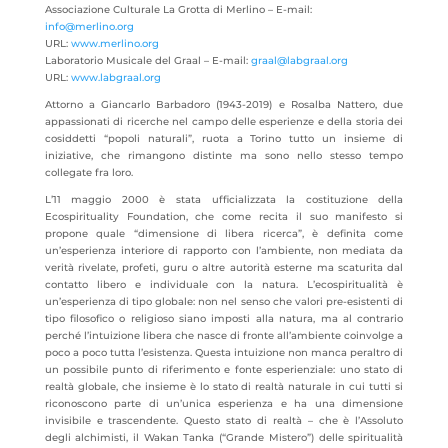
Associazione Culturale La Grotta di Merlino – E-mail:
info@merlino.org
URL:
www.merlino.org
Laboratorio Musicale del Graal – E-mail:
graal@labgraal.org
URL:
www.labgraal.org
Attorno a Giancarlo Barbadoro (1943-2019) e Rosalba Nattero, due
appassionati di ricerche nel campo delle esperienze e della storia dei
cosiddetti “popoli naturali”, ruota a Torino tutto un insieme di
iniziative, che rimangono distinte ma sono nello stesso tempo
collegate fra loro.
L’11 maggio 2000 è stata ufficializzata la costituzione della
Ecospirituality Foundation, che come recita il suo manifesto si
propone quale “dimensione di libera ricerca”, è definita come
un’esperienza interiore di rapporto con l’ambiente, non mediata da
verità rivelate, profeti, guru o altre autorità esterne ma scaturita dal
contatto libero e individuale con la natura. L’ecospiritualità è
un’esperienza di tipo globale: non nel senso che valori pre-esistenti di
tipo filosofico o religioso siano imposti alla natura, ma al contrario
perché l’intuizione libera che nasce di fronte all’ambiente coinvolge a
poco a poco tutta l’esistenza. Questa intuizione non manca peraltro di
un possibile punto di riferimento e fonte esperienziale: uno stato di
realtà globale, che insieme è lo stato di realtà naturale in cui tutti si
riconoscono parte di un’unica esperienza e ha una dimensione
invisibile e trascendente. Questo stato di realtà – che è l’Assoluto
degli alchimisti, il Wakan Tanka (“Grande Mistero”) delle spiritualità