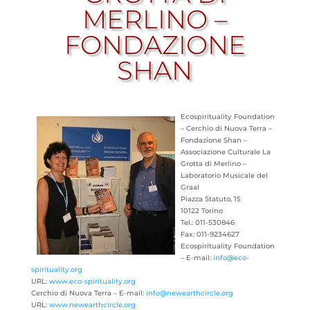
MERLINO –
FONDAZIONE
SHAN
Ecospirituality Foundation
– Cerchio di Nuova Terra –
Fondazione Shan –
Associazione Culturale La
Grotta di Merlino –
Laboratorio Musicale del
Graal
Piazza Statuto, 15
10122 Torino
Tel.: 011-530846
Fax: 011-9234627
Ecospirituality Foundation
– E-mail:
info@eco-
spirituality.org
URL:
www.eco-spirituality.org
Cerchio di Nuova Terra – E-mail:
info@newearthcircle.org
URL:
www.newearthcircle.org