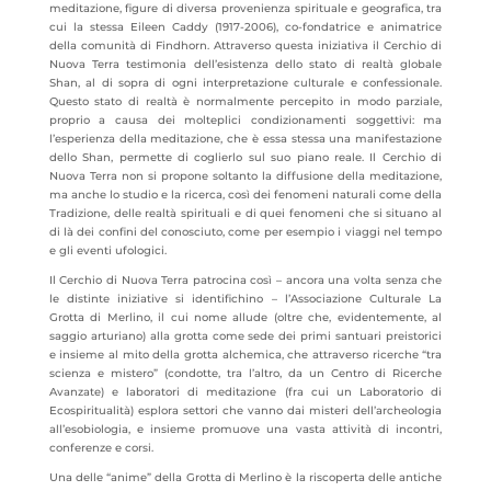
meditazione, figure di diversa provenienza spirituale e geografica, tra
cui la stessa Eileen Caddy (1917-2006), co-fondatrice e animatrice
della comunità di Findhorn. Attraverso questa iniziativa il Cerchio di
Nuova Terra testimonia dell’esistenza dello stato di realtà globale
Shan, al di sopra di ogni interpretazione culturale e confessionale.
Questo stato di realtà è normalmente percepito in modo parziale,
proprio a causa dei molteplici condizionamenti soggettivi: ma
l’esperienza della meditazione, che è essa stessa una manifestazione
dello Shan, permette di coglierlo sul suo piano reale. Il Cerchio di
Nuova Terra non si propone soltanto la diffusione della meditazione,
ma anche lo studio e la ricerca, così dei fenomeni naturali come della
Tradizione, delle realtà spirituali e di quei fenomeni che si situano al
di là dei confini del conosciuto, come per esempio i viaggi nel tempo
e gli eventi ufologici.
Il Cerchio di Nuova Terra patrocina così – ancora una volta senza che
le distinte iniziative si identifichino – l’Associazione Culturale La
Grotta di Merlino, il cui nome allude (oltre che, evidentemente, al
saggio arturiano) alla grotta come sede dei primi santuari preistorici
e insieme al mito della grotta alchemica, che attraverso ricerche “tra
scienza e mistero” (condotte, tra l’altro, da un Centro di Ricerche
Avanzate) e laboratori di meditazione (fra cui un Laboratorio di
Ecospiritualità) esplora settori che vanno dai misteri dell’archeologia
all’esobiologia, e insieme promuove una vasta attività di incontri,
conferenze e corsi.
Una delle “anime” della Grotta di Merlino è la riscoperta delle antiche