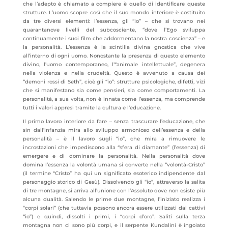
che l’adepto è chiamato a compiere è quello di identificare queste
strutture. L’uomo scopre così che il suo mondo interiore è costituito
da tre diversi elementi: l’essenza, gli “io” – che si trovano nei
quarantanove livelli del subcosciente, “dove l’Ego sviluppa
continuamente i suoi film che addormentano la nostra coscienza” – e
la personalità. L’essenza è la scintilla divina gnostica che vive
all’interno di ogni uomo. Nonostante la presenza di questo elemento
divino, l’uomo contemporaneo, l’“animale intellettuale”, degenera
nella violenza e nella crudeltà. Questo è avvenuto a causa dei
“demoni rossi di Seth”, cioè gli “io”: strutture psicologiche, difetti, vizi
che si manifestano sia come pensieri, sia come comportamenti. La
personalità, a sua volta, non è innata come l’essenza, ma comprende
tutti i valori appresi tramite la cultura e l’educazione.
Il primo lavoro interiore da fare – senza trascurare l’educazione, che
sin dall’infanzia mira allo sviluppo armonioso dell’essenza e della
personalità – è il lavoro sugli “io”, che mira a rimuovere le
incrostazioni che impediscono alla “sfera di diamante” (l’essenza) di
emergere e di dominare la personalità. Nella personalità dove
domina l’essenza la volontà umana si converte nella “volontà-Cristo”
(il termine “Cristo” ha qui un significato esoterico indipendente dal
personaggio storico di Gesù). Dissolvendo gli “io”, attraverso la salita
di tre montagne, si arriva all’unione con l’Assoluto dove non esiste più
alcuna dualità. Salendo le prime due montagne, l’iniziato realizza i
“corpi solari” (che tuttavia possono ancora essere utilizzati dai cattivi
“io”) e quindi, dissolti i primi, i “corpi d’oro”. Saliti sulla terza
montagna non ci sono più corpi, e il serpente Kundalini è ingoiato