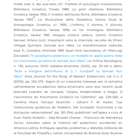
molte trad. it. dei suoi testi, cfr.:
Trattato di psicologia rivoluzionaria
,
Biblioteca Gnostica, Trieste 1989;
La gran ribellione
, Biblioteca
Gnostica, Varese 1992;
Il mistero dell’aureo fiorire
, Biblioteca Gnostica,
2
Varese 1993
;
La Rivoluzione della Dialettica
, Centro Studi di
Antropologia Gnostica, s.l. 1995;
L’inferno, il karma, il diavolo
,
Biblioteca Gnostica, Varese 1996;
Le tre montagne
, Biblioteca
Gnostica, Varese 1991; e
Magia cristica azteca
, Centro Gnostico
Samael, Milano (s.d.). Importanti sono le interviste raccolte da Efrain
Villegas Quintero,
Samael Aun Weor. La transformation radicale
,
trad. fr., Ganesha, Montréal 1983. Quali fonti secondarie, cfr. PierLuigi
Zoccatelli, “
Il paradigma esoterico e un modello di applicazione. Note
sul movimento gnostico di Samael Aun Weor
”,
La Critica Sociologica
,
n. 135, autunno 2000 (ottobre-dicembre 2000), pp. 33-49; e Idem,
“
Note a margine dell’influsso di G. I. Gurdjieff su Samael Aun
Weor
”,
Aries. Journal for the Study of Western Esotericism
, vol. 5, n. 2
(2005), pp. 255-275. Segno di un crescente interesse per la tematica
nell’ambiente accademico latino-americano sono due recenti studi
(Marcelo Leandro de Campos, “Utopia, Modernidade e Magia. O
nascimento do Movimento Gnóstico na Colômbia”, pp. 229-260; e
Carolina María Tamayo Jaramillo – Johann F. W. Hasler, “Las
instituciones gnósticas de Medellín. Del fundador illuminado a los
discipulos restauradores”, pp. 261-294) pubblicati nell’opera a cura di
Juan Pablo Bubello – José Ricardo Chaves – Francisco de Mendonça
Júnior,
Estudios sobre la historia del esoterismo occidental en
America Latina. Enfoques, aportes, problemas y debates
, Editorial de
la Facultad de Filosofia y Letras Universidad de Buenos Aires, Buenos