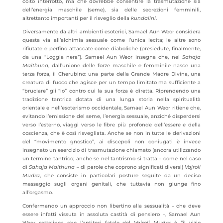
coito interrotto, ma che dovrebbe consentire la trasmutazione sia
dell’energia maschile (seme), sia delle secrezioni femminili,
altrettanto importanti per il risveglio della
kundalini
.
Diversamente da altri ambienti esoterici, Samael Aun Weor considera
questa via all’alchimia sessuale come l’unica lecita; le altre sono
rifiutate e perfino attaccate come diaboliche (presiedute, finalmente,
da una “Loggia nera”). Samael Aun Weor insegna che, nel
Sahaja
Maithuna
, dall’unione delle forze maschile e femminile nasce una
terza forza, il Cherubino: una parte della Grande Madre Divina, una
creatura di fuoco che agisce per un tempo limitato ma sufficiente a
“bruciare” gli “io” contro cui la sua forza è diretta. Riprendendo una
tradizione tantrica dotata di una lunga storia nella spiritualità
orientale e nell’esoterismo occidentale, Samael Aun Weor ritiene che,
evitando l’emissione del seme, l’energia sessuale, anziché disperdersi
verso l’esterno, viaggi verso le fibre più profonde dell’essere e della
coscienza, che è così risvegliata. Anche se non in tutte le derivazioni
del “movimento gnostico”, ai discepoli non coniugati è invece
insegnato un esercizio di trasmutazione chiamato (ancora utilizzando
un termine tantrico; anche se nel tantrismo si tratta – come nel caso
di
Sahaja Maithuna
– di parole che coprono significati diversi)
Vajroli
Mudra
, che consiste in particolari posture seguite da un deciso
massaggio sugli organi genitali, che tuttavia non giunge fino
all’orgasmo.
Confermando un approccio non libertino alla sessualità – che deve
essere infatti vissuta in assoluta castità di pensiero –, Samael Aun
Weor sottolinea che l’antitesi fatale del
Vajroli Mudra
è “il vizio