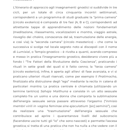
L’itinerario di approccio agli insegnamenti gnostici si suddivide in tre
cicli, per un totale di circa cinquanta incontri settimanali,
corrispondenti a un programma di studi graduale: la “prima camera”
(circolo exoterico) è composta di tre fasi (A, B e C), corrispondenti ad
altrettante tappe di apprendimento delle nozioni fondamentali
(meditazione, rilassamento, vocalizzazioni e
mantra
, viaggio astrale,
risveglio dei
chakra
, conoscenza del sé, trasmutazione delle energie,
e così via); la “seconda camera” (circolo mesoterico) – che come la
successiva si svolge nel locale segreto noto ai discepoli con il nome
di
Lumisial
, o Tempio gnostico – è rivolta a quanti, avendo compreso
e messo in pratica l’insegnamento gnostico, desiderano vivere più a
fondo i “Tre Fattori della Rivoluzione della Coscienza”, praticando i
rituali in sette gradi dei quali si è fatto cenno; la “terza camera”
(circolo esoterico), infine, è aperta agli allievi di fase avanzata, e vi si
praticano ulteriori rituali riservati, come per esempio il
Pratimocha
,
finalizzato alla distruzione degli “ego” mediante la recita in catena di
particolari
mantra
. La pratica centrale è chiamata (utilizzando un
termine tantrico)
Sahaja Maithuna
e consiste in un atto sessuale
completo fra un uomo e una donna che comporta la sublimazione
dell’energia sessuale senza passare attraverso l’orgasmo (“
inmisio
membri virili in vagina feminae sine ejaculatium
[sic]
seminis
”), così
da realizzare una “trasmutazione” dell’energia sessuale che
contribuisce ad aprire i quarantanove livelli del subconscio
(facendone uscire tutti gli “io” che sono nascosti) e permette l’ascesa
gnostica; si tratta di una pratica che non ha nulla a che vedere con il