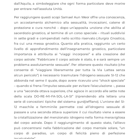
dall’Aquila, a simboleggiare che ogni forma particolare deve morire
per entrare nell’assoluta Unità.
Per raggiungere questi scopi Samael Aun Weor offre una conoscenza,
un accostamento alchemico alla sessualità, invocazioni, catene di
protezione e cura nonché – dopo un’apposita unzione che abilita al
sacerdozio gnostico, al termine di un corso speciale – rituali suddivisi
in sette gradi e compendiati nello scritto riservato
Liturgia Gnostica
,
fra cui una messa gnostica. Quanto alla pratica, raggiunto un certo
livello di approfondimento dell’insegnamento gnostico, particolare
importanza è attribuita ai “viaggi incorporei” e alla creazione del
corpo astrale: “Fabbricare il corpo astrale è stato, è e sarà sempre un
problema assolutamente sessuale”. Per ottenere questo risultato (che
consente di “viaggiare liberamente per tutta la Via Lattea senza
alcun pericolo”) è necessario trasmutare l’idrogeno sessuale SI-12 che
abbonda nel seme il quale, dopo avere ricevuto uno “
shock
speciale”
– quando si frena l’impulso sessuale per evitare l’eiaculazione –, passa
a una “seconda ottava superiore, che agisce in accordo alle sette note
della scala DO-RE-MI-FA-SOL-LA-SI” (riprendendo alla lettera una
serie di concezioni tipiche del sistema gurdjieffiano). L’unione del SI-
12 maschile e femminile permette così all’idrogeno sessuale di
passare a una seconda ottava superiore il cui risultato viene a essere
la cristallizzazione del menzionato idrogeno nella forma meravigliosa
del corpo astrale. Dopo il raggiungimento di questo stato, l’allievo
può concentrarsi nella fabbricazione del corpo mentale solare, “un
corpo di paradiso, un corpo di felicità pieno di perfezione
incalcolabile”.