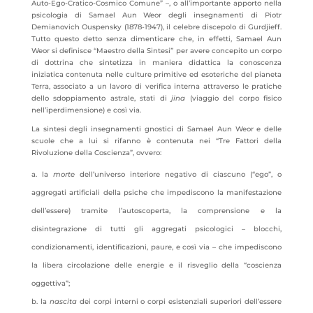
Auto-Ego-Cratico-Cosmico Comune” –, o all’importante apporto nella
psicologia di Samael Aun Weor degli insegnamenti di Piotr
Demianovich Ouspensky (1878-1947), il celebre discepolo di Gurdjieff.
Tutto questo detto senza dimenticare che, in effetti, Samael Aun
Weor si definisce “Maestro della Sintesi” per avere concepito un corpo
di dottrina che sintetizza in maniera didattica la conoscenza
iniziatica contenuta nelle culture primitive ed esoteriche del pianeta
Terra, associato a un lavoro di verifica interna attraverso le pratiche
dello sdoppiamento astrale, stati di
jina
(viaggio del corpo fisico
nell’iperdimensione) e così via.
La sintesi degli insegnamenti gnostici di Samael Aun Weor e delle
scuole che a lui si rifanno è contenuta nei “Tre Fattori della
Rivoluzione della Coscienza”, ovvero:
la
morte
dell’universo interiore negativo di ciascuno (“ego”, o
aggregati artificiali della psiche che impediscono la manifestazione
dell’essere) tramite l’autoscoperta, la comprensione e la
disintegrazione di tutti gli aggregati psicologici – blocchi,
condizionamenti, identificazioni, paure, e così via – che impediscono
la libera circolazione delle energie e il risveglio della “coscienza
oggettiva”;
la
nascita
dei corpi interni o corpi esistenziali superiori dell’essere