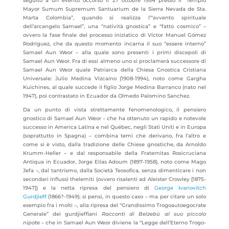
seguito a un evento occorso il 27 ottobre 1954 presso il “Templo
Mayor Sumum Supremum Santuarium de la Sierra Nevada de Sta.
Marta Colombia”, quando si realizza l’“avvento spirituale
dell’arcangelo Samael”, una “natività gnostica” e “fatto cosmico” –
ovvero la fase finale del processo iniziatico di Víctor Manuel Gómez
Rodríguez, che da questo momento incarna il suo “essere interno”
Samael Aun Weor – alla quale sono presenti i primi discepoli di
Samael Aun Weor. Fra di essi almeno uno si proclamerà successore di
Samael Aun Weor quale Patriarca della Chiesa Gnostica Cristiana
Universale: Julio Medina Vizcaíno (1908-1994), noto come Gargha
Kuichines, al quale succede il figlio Jorge Medina Barranco (nato nel
1947), poi contrastato in Ecuador da Olmedo Palomino Sanchez.
Da un punto di vista strettamente fenomenologico, il pensiero
gnostico di Samael Aun Weor – che ha ottenuto un rapido e notevole
successo in America Latina e nel Québec, negli Stati Uniti e in Europa
(soprattutto in Spagna) – combina temi che derivano, fra l’altro e
come si è visto, dalla tradizione delle Chiese gnostiche, da Arnoldo
Krumm-Heller – e dal responsabile della Fraternitas Rosicruciana
Antiqua in Ecuador, Jorge Elías Adoum (1897-1958), noto come Mago
Jefa –, dal tantrismo, dalla Società Teosofica, senza dimenticare i non
secondari influssi thelemiti (ovvero risalenti ad Aleister Crowley [1875-
1947]) e la netta ripresa del pensiero di
George Ivanovitch
Gurdjieff
(1866?-1949); si pensi, in questo caso – ma per citare un solo
esempio fra i molti –, alla ripresa del “Grandissimo Trogoautoegocrate
Generale” dei gurdjieffiani
Racconti di Belzebù al suo piccolo
nipote
– che in Samael Aun Weor diviene la “Legge dell’Eterno Trogo-