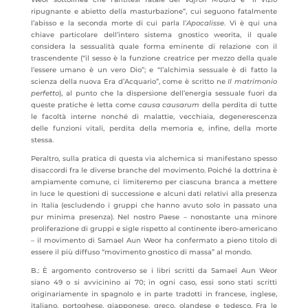
ripugnante e abietto della masturbazione”, cui seguono fatalmente
l’abisso e la seconda morte di cui parla l’
Apocalisse
. Vi è qui una
chiave particolare dell’intero sistema gnostico weorita, il quale
considera la sessualità quale forma eminente di relazione con il
trascendente (“il sesso è la funzione creatrice per mezzo della quale
l’essere umano è un vero Dio”; e “l’alchimia sessuale è di fatto la
scienza della nuova Era d’Acquario”, come è scritto ne
Il matrimonio
perfetto
), al punto che la dispersione dell’energia sessuale fuori da
queste pratiche è letta come
causa causarum
della perdita di tutte
le facoltà interne nonché di malattie, vecchiaia, degenerescenza
delle funzioni vitali, perdita della memoria e, infine, della morte
stessa.
Peraltro, sulla pratica di questa via alchemica si manifestano spesso
disaccordi fra le diverse branche del movimento. Poiché la dottrina è
ampiamente comune, ci limiteremo per ciascuna branca a mettere
in luce le questioni di successione e alcuni dati relativi alla presenza
in Italia (escludendo i gruppi che hanno avuto solo in passato una
pur minima presenza). Nel nostro Paese – nonostante una minore
proliferazione di gruppi e sigle rispetto al continente ibero-americano
– il movimento di Samael Aun Weor ha confermato a pieno titolo di
essere il più diffuso “movimento gnostico di massa” al mondo.
B.: È argomento controverso se i libri scritti da Samael Aun Weor
siano 49 o si avvicinino ai 70; in ogni caso, essi sono stati scritti
originariamente in spagnolo e in parte tradotti in francese, inglese,
italiano, portoghese, giapponese, greco, olandese e tedesco. Fra le