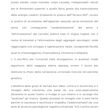
(corpo astrale, corpo mentale, corpo causale), indispensabili veicoli
per le dimensioni superiori a quella fisica, grazie alla trasmutazione
delle energie creatrici (mediante la pratica dell’“Arcano AZF”, ovvero
la pratica di eccitazione dell’apparato sessuale senza emissione del
seme, con conseguente “cerebralizzazione” del seme e
“seminizzazione” del cervello; pratica nota in lingua inglese con il
nome di
karezza
) e l’eliminazione degli aggregati psicologici, onde
raggiungere uno sviluppo e rigenerazione totale, risvegliando facoltà
quali la chiaroveggenza, chiaroudienza, intuizione e telepatia;
il
sacrificio
per l’umanità
nella divulgazione, in qualsiasi modo
opportuno, della saggezza eterna appresa, ovvero il lavoro per
restituire le chiavi della conoscenza universale ricevute nel percorso
gnostico.
L’obiettivo della gnosi di Samael Aun Weor, come si è accennato, è il
risveglio della coscienza, che parte da una auto-osservazione
attraverso la quale l’uomo si rivolge al suo interno e si accorge che
“qualcosa” gli manca. Questo processo di risveglio non è però facile
perché la coscienza è racchiusa e impedita (“addormentata”) da una
serie di strutture psicologiche negative (chiamate “io”); il primo lavoro