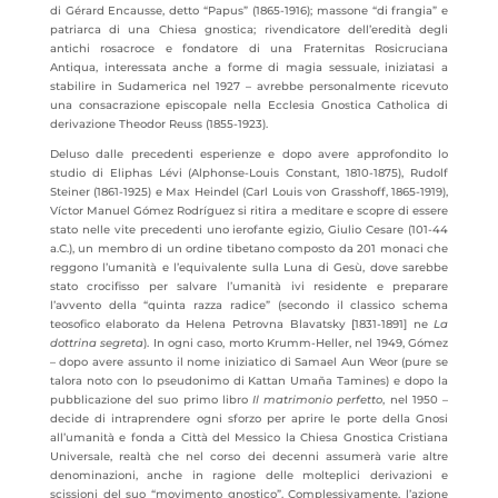
di Gérard Encausse, detto “Papus” (1865-1916); massone “di frangia” e
patriarca di una Chiesa gnostica; rivendicatore dell’eredità degli
antichi rosacroce e fondatore di una Fraternitas Rosicruciana
Antiqua, interessata anche a forme di magia sessuale, iniziatasi a
stabilire in Sudamerica nel 1927 – avrebbe personalmente ricevuto
una consacrazione episcopale nella Ecclesia Gnostica Catholica di
derivazione Theodor Reuss (1855-1923).
Deluso dalle precedenti esperienze e dopo avere approfondito lo
studio di Eliphas Lévi (Alphonse-Louis Constant, 1810-1875), Rudolf
Steiner (1861-1925) e Max Heindel (Carl Louis von Grasshoff, 1865-1919),
Víctor Manuel Gómez Rodríguez si ritira a meditare e scopre di essere
stato nelle vite precedenti uno ierofante egizio, Giulio Cesare (101-44
a.C.), un membro di un ordine tibetano composto da 201 monaci che
reggono l’umanità e l’equivalente sulla Luna di Gesù, dove sarebbe
stato crocifisso per salvare l’umanità ivi residente e preparare
l’avvento della “quinta razza radice” (secondo il classico schema
teosofico elaborato da Helena Petrovna Blavatsky [1831-1891] ne
La
dottrina segreta
). In ogni caso, morto Krumm-Heller, nel 1949, Gómez
– dopo avere assunto il nome iniziatico di Samael Aun Weor (pure se
talora noto con lo pseudonimo di Kattan Umaña Tamines) e dopo la
pubblicazione del suo primo libro
Il matrimonio perfetto
, nel 1950 –
decide di intraprendere ogni sforzo per aprire le porte della Gnosi
all’umanità e fonda a Città del Messico la Chiesa Gnostica Cristiana
Universale, realtà che nel corso dei decenni assumerà varie altre
denominazioni, anche in ragione delle molteplici derivazioni e
scissioni del suo “movimento gnostico”. Complessivamente, l’azione