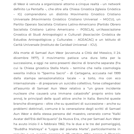
di Weor è venuta a organizzarsi attorno a cinque realtà – un
network
definito La Pentalfa –, che oltre alla Chiesa Gnostica (Iglesia Gnóstica
– IG) comprendono un distinto Movimento Gnostico Cristiano
Universale (Movimiento Gnóstico Cristiano Universal – MGCU), un
Partito Operaio Socialista Cristiano Latino-Americano (Partido Obrero
Socialista Cristiano Latino Americano – POSCLA), un’Associazione
Gnostica di Studi Antropologici e Culturali (Asociación Gnóstica de
Estudios Antropológicos y Culturales – AGEACAC) e un Istituto di
Carità Universale (Instituto de Caridad Universal – ICU).
Alla morte di Samael Aun Weor (avvenuta a Città del Messico, il 24
dicembre 1977), il movimento patisce una dura lotta per la
successione, e oggi ne sono presenti decine di branche separate (fra
cui la Chiesa gnostica Stella Maris – termine che nella cosmologia
weorita indica lo “Sperma Sacro” – di Cartagena, accusata nel 1999
dalla stampa sensazionalistica locale – a torto, ma con eco
internazionale – di preparare un suicidio collettivo, forse collegandosi
all’assunto di Samael Aun Weor relativo a “un grave incidente
nucleare che causerà una immane catastrofe” proprio entro tale
anno), le principali delle quali attive anche in Italia. Benché queste
branche divergano – oltre che su questioni di successione – anche su
problemi dottrinali, comune è la venerazione degli scritti di Samael
Aun Weor e della stessa persona del maestro, venerato come “Kalki
Avatar dell’Età dell’Acquario” (la Nuova Era, che per Samael Aun Weor
ha avuto inizio il 4 febbraio 1962, fra le due e le tre del pomeriggio),
“Buddha Maitreya” e “Logos del pianeta Marte”, particolarmente in