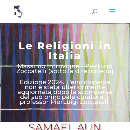
Le Religioni in
Italia
Massimo Introvigne - PierLuigi
Zoccatelli (sotto la direzione di)
Edizione 2024. L'enciclopedia
non è stata ulteriormente
aggiornata dopo la scomparsa
del suo principale curatore, il
professor PierLuigi Zoccatelli
SAMAEL AUN