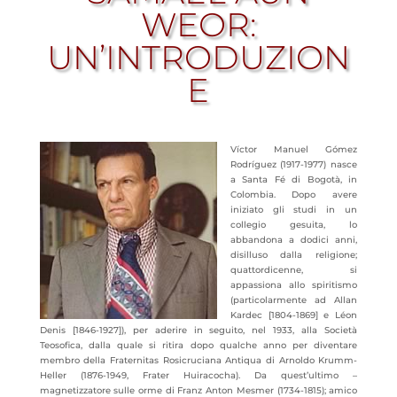
WEOR:
UN’INTRODUZION
E
Víctor Manuel Gómez
Rodríguez (1917-1977) nasce
a Santa Fé di Bogotà, in
Colombia. Dopo avere
iniziato gli studi in un
collegio gesuita, lo
abbandona a dodici anni,
disilluso dalla religione;
quattordicenne, si
appassiona allo spiritismo
(particolarmente ad Allan
Kardec [1804-1869] e Léon
Denis [1846-1927]), per aderire in seguito, nel 1933, alla Società
Teosofica, dalla quale si ritira dopo qualche anno per diventare
membro della Fraternitas Rosicruciana Antiqua di Arnoldo Krumm-
Heller (1876-1949, Frater Huiracocha). Da quest’ultimo –
magnetizzatore sulle orme di Franz Anton Mesmer (1734-1815); amico