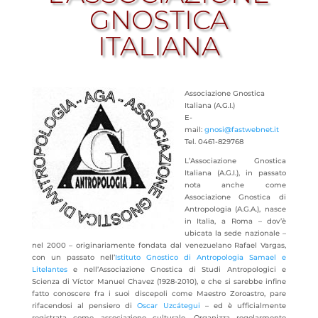
GNOSTICA
ITALIANA
Associazione Gnostica
Italiana (A.G.I.)
E-
mail:
gnosi@fastwebnet.it
Tel. 0461-829768
L’Associazione Gnostica
Italiana (A.G.I.), in passato
nota anche come
Associazione Gnostica di
Antropologia (A.G.A.), nasce
in Italia, a Roma – dov’è
ubicata la sede nazionale –
nel 2000 – originariamente fondata dal
venezuelano Rafael Vargas,
con un passato nell’
Istituto Gnostico di Antropologia
Samael e
Litelantes
e nell’Associazione Gnostica di Studi Antropologici e
Scienza di Víctor Manuel Chavez (1928-2010), e che si sarebbe infine
fatto conoscere fra i suoi discepoli come Maestro Zoroastro, pare
rifacendosi al pensiero di
Oscar Uzcátegui
– ed è ufficialmente
registrata come associazione culturale. Organizza regolarmente