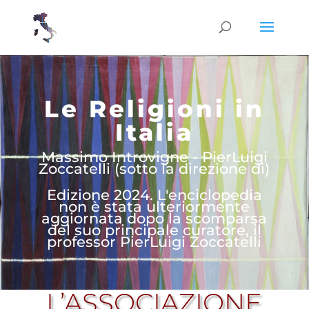
Le Religioni in
Italia
Massimo Introvigne - PierLuigi
Zoccatelli (sotto la direzione di)
Edizione 2024. L'enciclopedia
non è stata ulteriormente
aggiornata dopo la scomparsa
del suo principale curatore, il
professor PierLuigi Zoccatelli
L’ASSOCIAZIONE