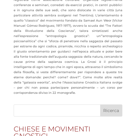
conferenze e seminari, corredati da esercizi pratici, in centri pubblici
e in ognuna delle sue sedi, che sono dislocate in varie città (una
particolare attività sembra svolgersi nel Trentino). L’orientamento è
quello “classico” del movimento fondato da Samael Aun Weor (Víctor
Manuel Gómez Rodríguez, 1917-1977), ovvero la scuola dei “Tre Fattori
della Rivoluzione della Coscienza”, talora sintetizzati anche
nell’espressione “antropologia gnostica”: un’“antropologia
psicoanalitica” che si “sforza di penetrare nella saggezza del passato
per estrarre da ogni codice, piramide, nicchia o reperto archeologico
il giusto orientamento per guidarci nell’epoca attuale e poter bere
alla fonte tradizionale dell’augusta saggezza della natura, cercando le
cause prime della sapienza cosmica. La Gnosi è il principio
intelligente di ogni tempo che in ogni epoca, attraverso il simbolismo
della filosofia, si veste differentemente per rispondere a queste tre
eterne domande: perché? come? dove?”. Come molte altre realtà
della “galassia weorita”, anche l’Associazione Gnostica Italiana svolge
– per chi non possa partecipare personalmente – un corso per
corrispondenza diviso in 22 monografie.
CHIESE E MOVIMENTI