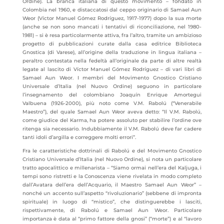
Ordine). La branca italiana di questo movimento – fondato in
Colombia nel 1960, e distaccatosi dal ceppo originario di Samael Aun
Weor (Víctor Manuel Gómez Rodríguez, 1917-1977) dopo la sua morte
(anche se non sono mancati i tentativi di riconciliazione, nel 1980-
1981) – si è resa particolarmente attiva, fra l’altro, tramite un ambizioso
progetto di pubblicazioni curate dalla casa editrice Biblioteca
Gnostica (di Varese), all’origine della traduzione in lingua italiana –
peraltro contestata nella fedeltà all’originale da parte di altre realtà
legate al lascito di Víctor Manuel Gómez Rodríguez – di vari libri di
Samael Aun Weor. I membri del Movimento Gnostico Cristiano
Universale d’Italia (nel Nuovo Ordine) seguono in particolare
l’insegnamento del colombiano Joaquín Enrique Amortegui
Valbuena (1926-2000), più noto come V.M. Rabolú (“Venerabile
Maestro”), del quale Samael Aun Weor aveva detto: “Il V.M. Rabolú,
come giudice del Karma, ha potere assoluto per stabilire l’ordine ove
ritenga sia necessario. Indubbiamente il V.M. Rabolú deve far cadere
tanti idoli d’argilla e correggere molti errori”.
Fra le caratteristiche dottrinali di Rabolú e del Movimento Gnostico
Cristiano Universale d’Italia (nel Nuovo Ordine), si nota un particolare
tratto apocalittico e millenarista – “Siamo ormai nell’era del Kaljuga, i
tempi sono ristretti e la Conoscenza viene rivelata in modo completo
dall’Avatara dell’era dell’Acquario, il Maestro Samael Aun Weor” –
nonché un accento sull’aspetto “rivoluzionario” (sebbene di impronta
spirituale) in luogo di “mistico”, che distinguerebbe i lasciti,
rispettivamente, di Rabolú e Samael Aun Weor. Particolare
importanza è data al “primo fattore della gnosi” (“morte”) e al “lavoro