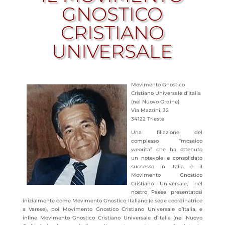
GNOSTICO
CRISTIANO
UNIVERSALE
Movimento Gnostico
Cristiano Universale d’Italia
(nel Nuovo Ordine)
Via Mazzini, 32
34122 Trieste
Una filiazione del
complesso “mosaico
weorita” che ha ottenuto
un notevole e consolidato
successo in Italia è il
Movimento Gnostico
Cristiano Universale, nel
nostro Paese presentatosi
inizialmente come Movimento Gnostico Italiano (e sede coordinatrice
a
Varese), poi Movimento Gnostico Cristiano Universale d’Italia, e
infine Movimento Gnostico Cristiano Universale d’Italia (nel Nuovo