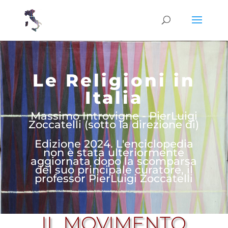
Le Religioni in
Italia
Massimo Introvigne - PierLuigi
Zoccatelli (sotto la direzione di)
Edizione 2024. L'enciclopedia
non è stata ulteriormente
aggiornata dopo la scomparsa
del suo principale curatore, il
professor PierLuigi Zoccatelli
IL MOVIMENTO