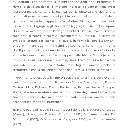
sui dettagli” che permette la “disgregazione degli ego”, premessa al
risveglio della coscienza: il metodo indicato da Samael Aun Weor
(considerato più lento) è la tecnica per la dissoluzione dell’Io, una
pratica di retrospezione da svolgersi in un particolare momento della
giornata mediante l’appello alla Madre Divina, la quale aiuti
l’individuo a disgregare gli “io-difetti” (aggregati psichici) compresi
durante la meditazione; nell’insegnamento di Rabolú, invece, si opera
mediante la “morte in marcia” (considerata più rapida), un lavoro da
svolgersi istante per istante – al lavoro, in famiglia, con il
partner
–
onde eliminare quei minutissimi dettagli che sono il nutrimento
dell’Ego, ogni volta che un elemento psichico si sta manifestando,
anche in questo caso tramite un appello alla Madre Divina (energia
cosmica, la cui missione è di disintegrare i difetti con una lancia che
possiede) in cui si dica “Madre mia, toglimi questo difetto e
disintegralo con la tua lancia!”, onde acquisire la “castità scientifica”.
Il Movimento Gnostico Cristiano Universale d’Italia (nel Nuovo Ordine)
svolge i suoi corsi settimanali a Milano, Varese, Pavia, Novara, Trieste,
Gorizia, Udine, Bolzano, Trento, Pordenone, Padova, Verona, Bologna,
Roma, Salerno, e sembra avere patito sul finire degli anni 1990 alcune
traversie interne che ne hanno in parte ridimensionato le non
secondarie dimensioni numeriche.
B.: Fra le opere di Rabolú in trad. it., per i tipi della Biblioteca Gnostica
(Varese), si vedano:
Scienza Gnostica
(1991);
La sintesi delle Tre
Montagne
(1993);
Orientando il discepolo
(1993); e
L’aquila ribelle
(1997).