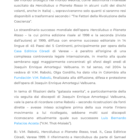
del mondo ufologico nel mondo weorita, come testimonia l’interesse
suscitato da
Hercólubus o Pianeta Rosso
in alcuni culti dei dischi
volanti, anche in Italia) –, sopravviveranno solo quanti si saranno resi
disponibili a trasformarsi secondo i “Tre Fattori della Rivoluzione della
Coscienza”.
Lo straordinario successo mondiale dell’opera
Hercólubus o Pianeta
Rosso
– la cui prima edizione risale al 1998 e la seconda (rivista
dall’autore) al 1999, diffusa con enorme successo editoriale in 14
lingue di 45 Paesi dei 5 Continenti, principalmente per opera della
Casa Editrice Còradi
di Varese – è peraltro all’origine di una
complessa controversia legale internazionale, in merito alla quale
sembrano oggi maggiormente concentrati gli sforzi degli eredi di
Joaquín Enrique Amortegui Valbuena. In tal senso, nel 2004 la
vedova di V.M. Rabolú, Olga Gordillo, ha dato vita in Colombia alla
Fundación V.M. Rabolù
, finalizzata alla diffusione, difesa e protezione
dell’opera di Joaquín Enrique Amortegui Valbuena.
In tema di filiazioni della “galassia weorita”, e particolarmente della
via seguita dai discepoli di Joaquín Enrique Amortegui Valbuena,
vale la pena di ricordare come Rabolú – secondo ricostruzioni da fonti
dirette – avesse inteso sciogliere prima della sua morte l’intero
movimento a lui ricollegato, sebbene molti suoi discepoli
riconoscano attualmente quale suo successore
Luis Bernardo
Palacios Acosta
(“V.M. Thot-Moisés”).
B.: V.M. Rabolú,
Hercólubus o Pianeta Rosso
, trad. it., Casa Editrice
Còradi, Varese 1999. Il riferimento a Hercólubus da parte di Samael