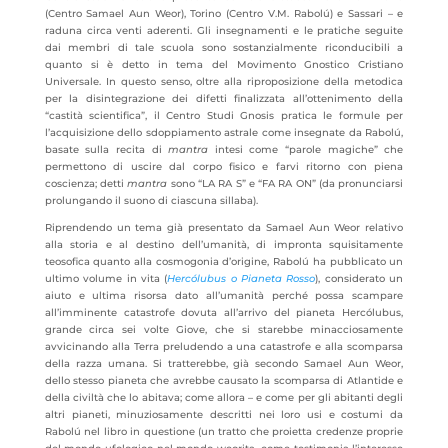
(Centro Samael Aun Weor), Torino (Centro V.M. Rabolú) e Sassari – e
raduna circa venti aderenti. Gli insegnamenti e le pratiche seguite
dai membri di tale scuola sono sostanzialmente riconducibili a
quanto si è detto in tema del Movimento Gnostico Cristiano
Universale. In questo senso, oltre alla riproposizione della metodica
per la disintegrazione dei difetti finalizzata all’ottenimento della
“castità scientifica”, il Centro Studi Gnosis pratica le formule per
l’acquisizione dello sdoppiamento astrale come insegnate da Rabolú,
basate sulla recita di
mantra
intesi come “parole magiche” che
permettono di uscire dal corpo fisico e farvi ritorno con piena
coscienza; detti
mantra
sono “LA RA S” e “FA RA ON” (da pronunciarsi
prolungando il suono di ciascuna sillaba).
Riprendendo un tema già presentato da Samael Aun Weor relativo
alla storia e al destino dell’umanità, di impronta squisitamente
teosofica quanto alla cosmogonia d’origine, Rabolú ha pubblicato un
ultimo volume in vita (
Hercólubus o Pianeta Rosso
), considerato un
aiuto e ultima risorsa dato all’umanità perché possa scampare
all’imminente catastrofe dovuta all’arrivo del pianeta Hercólubus,
grande circa sei volte Giove, che si starebbe minacciosamente
avvicinando alla Terra preludendo a una catastrofe e alla scomparsa
della razza umana. Si tratterebbe, già secondo Samael Aun Weor,
dello stesso pianeta che avrebbe causato la scomparsa di Atlantide e
della civiltà che lo abitava; come allora – e come per gli abitanti degli
altri pianeti, minuziosamente descritti nei loro usi e costumi da
Rabolú nel libro in questione (un tratto che proietta credenze proprie