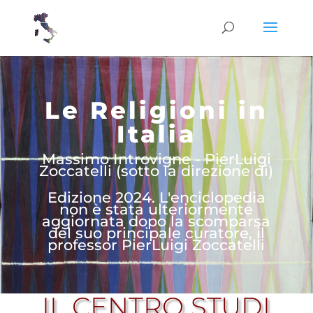
Le Religioni in
Italia
Massimo Introvigne - PierLuigi
Zoccatelli (sotto la direzione di)
Edizione 2024. L'enciclopedia
non è stata ulteriormente
aggiornata dopo la scomparsa
del suo principale curatore, il
professor PierLuigi Zoccatelli
IL CENTRO STUDI