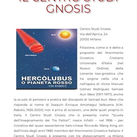
GNOSIS
Centro Studi Gnosis
Via dell’Aprica, 24
20100 Milano
Filiazione, come si è detto a
proposito del Movimento
Gnostico Cristiano
Universale d’Italia (nel
Nuovo Ordine), della
corrente neo-gnostica che
ha origine nella vita e
nell’opera di Víctor Manuel
Gómez Rodríguez Samael
Aun Weor (1917-1977), anche
la scuola di pensiero e pratica del discepolo di Samael
Aun Weor che
risponde al nome di Joaquín Enrique Amortegui Valbuena (V.M.
Rabolú, 1926-2000) non è priva di scissioni, una delle quali proprio in
Italia. Il Centro Studi Gnosis, che si presenta come “Scuola
dell’Insegnamento dei Tre Fattori”, nasce infatti – nel 1996 – per
iniziativa del quasi sessantenne italo-cinese Riccardo Wang King, sin
dall’inizio degli anni 1980 membro del Movimento Gnostico Italiano. Il
Centro Studi Gnosis è presente con tre distaccamenti –a Milano