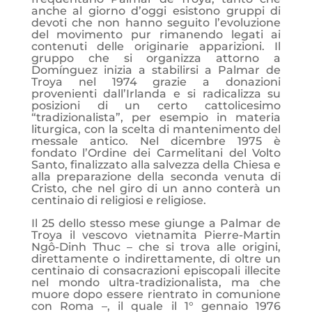
anche al giorno d’oggi esistono gruppi di
devoti che non hanno seguito l’evoluzione
del movimento pur rimanendo legati ai
contenuti delle originarie apparizioni. Il
gruppo che si organizza attorno a
Domínguez inizia a stabilirsi a Palmar de
Troya nel 1974 grazie a donazioni
provenienti dall’Irlanda e si radicalizza su
posizioni di un certo cattolicesimo
“tradizionalista”, per esempio in materia
liturgica, con la scelta di mantenimento del
messale antico. Nel dicembre 1975 è
fondato l’Ordine dei Carmelitani del Volto
Santo, finalizzato alla salvezza della Chiesa e
alla preparazione della seconda venuta di
Cristo, che nel giro di un anno conterà un
centinaio di religiosi e religiose.
Il 25 dello stesso mese giunge a Palmar de
Troya il vescovo vietnamita Pierre-Martin
Ngô-Dinh Thuc – che si trova alle origini,
direttamente o indirettamente, di oltre un
centinaio di consacrazioni episcopali illecite
nel mondo ultra-tradizionalista, ma che
muore dopo essere rientrato in comunione
con Roma –, il quale il 1° gennaio 1976