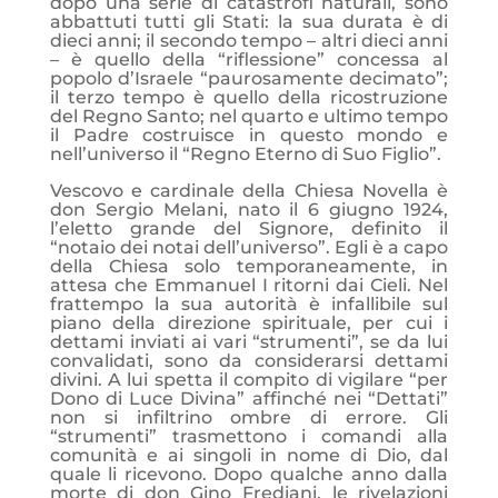
dopo una serie di catastrofi naturali, sono
abbattuti tutti gli Stati: la sua durata è di
dieci anni; il secondo tempo – altri dieci anni
– è quello della “riflessione” concessa al
popolo d’Israele “paurosamente decimato”;
il terzo tempo è quello della ricostruzione
del Regno Santo; nel quarto e ultimo tempo
il Padre costruisce in questo mondo e
nell’universo il “Regno Eterno di Suo Figlio”.
Vescovo e cardinale della Chiesa Novella è
don Sergio Melani, nato il 6 giugno 1924,
l’eletto grande del Signore, definito il
“notaio dei notai dell’universo”. Egli è a capo
della Chiesa solo temporaneamente, in
attesa che Emmanuel I ritorni dai Cieli. Nel
frattempo la sua autorità è infallibile sul
piano della direzione spirituale, per cui i
dettami inviati ai vari “strumenti”, se da lui
convalidati, sono da considerarsi dettami
divini. A lui spetta il compito di vigilare “per
Dono di Luce Divina” affinché nei “Dettati”
non si infiltrino ombre di errore. Gli
“strumenti” trasmettono i comandi alla
comunità e ai singoli in nome di Dio, dal
quale li ricevono. Dopo qualche anno dalla
morte di don Gino Frediani, le rivelazioni