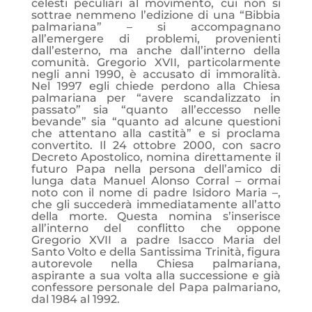
celesti peculiari al movimento, cui non si
sottrae nemmeno l’edizione di una “Bibbia
palmariana” – si accompagnano
all’emergere di problemi, provenienti
dall’esterno, ma anche dall’interno della
comunità. Gregorio XVII, particolarmente
negli anni 1990, è accusato di immoralità.
Nel 1997 egli chiede perdono alla Chiesa
palmariana per “avere scandalizzato in
passato” sia “quanto all’eccesso nelle
bevande” sia “quanto ad alcune questioni
che attentano alla castità” e si proclama
convertito. Il 24 ottobre 2000, con sacro
Decreto Apostolico, nomina direttamente il
futuro Papa nella persona dell’amico di
lunga data Manuel Alonso Corral – ormai
noto con il nome di padre Isidoro Maria –,
che gli succederà immediatamente all’atto
della morte. Questa nomina s’inserisce
all’interno del conflitto che oppone
Gregorio XVII a padre Isacco Maria del
Santo Volto e della Santissima Trinità, figura
autorevole nella Chiesa palmariana,
aspirante a sua volta alla successione e già
confessore personale del Papa palmariano,
dal 1984 al 1992.