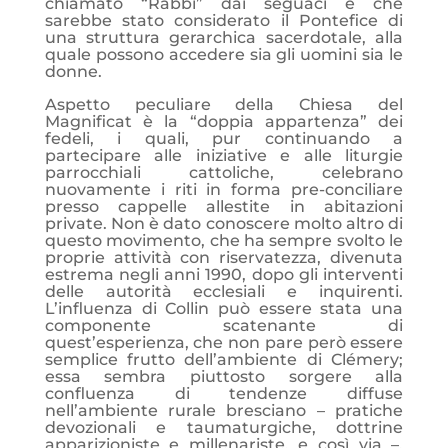
chiamato “Rabbi” dai seguaci e che
sarebbe stato considerato il Pontefice di
una struttura gerarchica sacerdotale, alla
quale possono accedere sia gli uomini sia le
donne.
Aspetto peculiare della Chiesa del
Magnificat è la “doppia appartenza” dei
fedeli, i quali, pur continuando a
partecipare alle iniziative e alle liturgie
parrocchiali cattoliche, celebrano
nuovamente i riti in forma pre-conciliare
presso cappelle allestite in abitazioni
private. Non è dato conoscere molto altro di
questo movimento, che ha sempre svolto le
proprie attività con riservatezza, divenuta
estrema negli anni 1990, dopo gli interventi
delle autorità ecclesiali e inquirenti.
L’influenza di Collin può essere stata una
componente scatenante di
quest’esperienza, che non pare però essere
semplice frutto dell’ambiente di Clémery;
essa sembra piuttosto sorgere alla
confluenza di tendenze diffuse
nell’ambiente rurale bresciano – pratiche
devozionali e taumaturgiche, dottrine
apparizioniste e millenariste, e così via –,