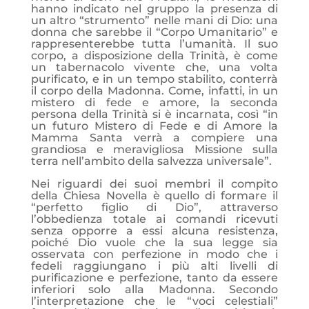
hanno indicato nel gruppo la presenza di
un altro “strumento” nelle mani di Dio: una
donna che sarebbe il “Corpo Umanitario” e
rappresenterebbe tutta l’umanità. Il suo
corpo, a disposizione della Trinità, è come
un tabernacolo vivente che, una volta
purificato, e in un tempo stabilito, conterrà
il corpo della Madonna. Come, infatti, in un
mistero di fede e amore, la seconda
persona della Trinità si è incarnata, così “in
un futuro Mistero di Fede e di Amore la
Mamma Santa verrà a compiere una
grandiosa e meravigliosa Missione sulla
terra nell’ambito della salvezza universale”.
Nei riguardi dei suoi membri il compito
della Chiesa Novella è quello di formare il
“perfetto figlio di Dio”, attraverso
l’obbedienza totale ai comandi ricevuti
senza opporre a essi alcuna resistenza,
poiché Dio vuole che la sua legge sia
osservata con perfezione in modo che i
fedeli raggiungano i più alti livelli di
purificazione e perfezione, tanto da essere
inferiori solo alla Madonna. Secondo
l’interpretazione che le “voci celestiali”