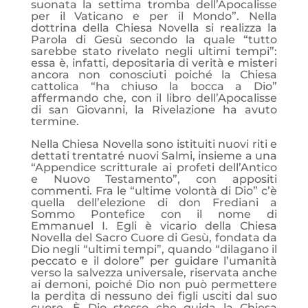
suonata la settima tromba dell’Apocalisse
per il Vaticano e per il Mondo”. Nella
dottrina della Chiesa Novella si realizza la
Parola di Gesù secondo la quale “tutto
sarebbe stato rivelato negli ultimi tempi”:
essa è, infatti, depositaria di verità e misteri
ancora non conosciuti poiché la Chiesa
cattolica “ha chiuso la bocca a Dio”
affermando che, con il libro dell’Apocalisse
di san Giovanni, la Rivelazione ha avuto
termine.
Nella Chiesa Novella sono istituiti nuovi riti e
dettati trentatré nuovi Salmi, insieme a una
“Appendice scritturale ai profeti dell’Antico
e Nuovo Testamento”, con appositi
commenti. Fra le “ultime volontà di Dio” c’è
quella dell’elezione di don Frediani a
Sommo Pontefice con il nome di
Emmanuel I. Egli è vicario della Chiesa
Novella del Sacro Cuore di Gesù, fondata da
Dio negli “ultimi tempi”, quando “dilagano il
peccato e il dolore” per guidare l’umanità
verso la salvezza universale, riservata anche
ai demoni, poiché Dio non può permettere
la perdita di nessuno dei figli usciti dal suo
cuore. È Dio stesso che guida la Chiesa