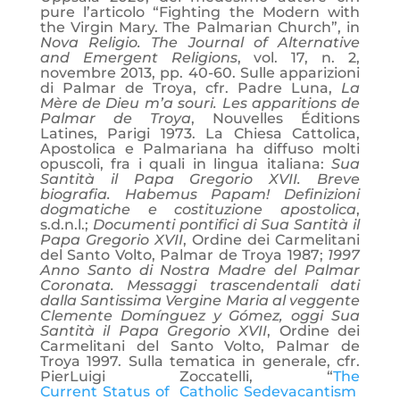
pure l’articolo “Fighting the Modern with
the Virgin Mary. The Palmarian Church”, in
Nova Religio. The Journal of Alternative
and Emergent Religions
, vol. 17, n. 2,
novembre 2013, pp. 40-60. Sulle apparizioni
di Palmar de Troya, cfr. Padre Luna,
La
Mère de Dieu m’a souri. Les apparitions de
Palmar de Troya
, Nouvelles Éditions
Latines, Parigi 1973. La Chiesa Cattolica,
Apostolica e Palmariana ha diffuso molti
opuscoli, fra i quali in lingua italiana:
Sua
Santità il Papa Gregorio XVII. Breve
biografia. Habemus Papam! Definizioni
dogmatiche e costituzione apostolica
,
s.d.n.l.;
Documenti pontifici di Sua Santità il
Papa Gregorio XVII
, Ordine dei Carmelitani
del Santo Volto, Palmar de Troya 1987;
1997
Anno Santo di Nostra Madre del Palmar
Coronata. Messaggi trascendentali dati
dalla Santissima Vergine Maria al veggente
Clemente Domínguez y Gómez, oggi Sua
Santità il Papa Gregorio XVII
, Ordine dei
Carmelitani del Santo Volto, Palmar de
Troya 1997. Sulla tematica in generale, cfr.
PierLuigi Zoccatelli, “
The
Current Status of Catholic Sedevacantism