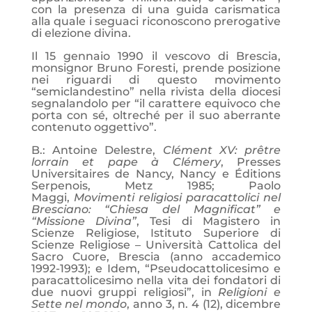
con la presenza di una guida carismatica
alla quale i seguaci riconoscono prerogative
di elezione divina.
Il 15 gennaio 1990 il vescovo di Brescia,
monsignor Bruno Foresti, prende posizione
nei riguardi di questo movimento
“semiclandestino” nella rivista della diocesi
segnalandolo per “il carattere equivoco che
porta con sé, oltreché per il suo aberrante
contenuto oggettivo”.
B.: Antoine Delestre,
Clément XV: prêtre
lorrain et pape à Clémery
, Presses
Universitaires de Nancy, Nancy e Éditions
Serpenois, Metz 1985; Paolo
Maggi,
Movimenti religiosi paracattolici nel
Bresciano: “Chiesa del Magnificat” e
“Missione Divina”
, Tesi di Magistero in
Scienze Religiose, Istituto Superiore di
Scienze Religiose – Università Cattolica del
Sacro Cuore, Brescia (anno accademico
1992-1993); e Idem, “Pseudocattolicesimo e
paracattolicesimo nella vita dei fondatori di
due nuovi gruppi religiosi”, in
Religioni e
Sette nel mondo
, anno 3, n. 4 (12), dicembre