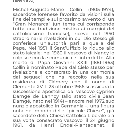
riservato)
Michel-Auguste-Marie Collin (1905-1974),
sacerdote lorenese favorito da visioni sulla
fine dei tempi e sul prossimo avvento di un
“Gran Monarca” (un tema cui corrisponde
tutta una tradizione mistica ai margini del
cattolicesimo francese), riceve nel 1950
straordinarie rivelazioni in cui Dio stesso gli
conferisce un’autorità pari a quella del
Papa. Nel 1951 il
Sant’Uffizio lo riduce allo
stato laicale; nel 1960 il vescovo di Nancy lo
colpisce con la scomunica e l’interdetto. Alla
morte di Papa Giovanni XXIII (1881-1963)
Collin è nominato Papa dal Cielo stesso per
rivelazione e consacrato in una cerimonia
dai seguaci che ha raccolto nella sua
residenza di Clémery con il nome di
Clemente XV. Il 23 ottobre 1966 si assicura la
successione apostolica dal vescovo Cyprien
Damgé de Lannoy (allo stato civile Jean
Damgé, nato nel 1914) – ancora nel 1972 suo
nunzio apostolico in Germania –, una figura
nota nel mondo delle “piccole Chiese”, già
sacerdote della Chiesa Cattolica Liberale e a
sua volta consacrato vescovo, il 24 giugno
1961, da Henri Engel-Plantagenet. Il