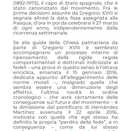
(1892-1975), il capo di Stato spagnolo, che è
stato canonizzato dal movimento. Fra le
prime decisioni assunte da Gregorio XVIII si
segnala altresì la data fissa assegnata alla
Pasqua, d’ora in poi da celebrarsi il 27 marzo
di ogni anno, indipendentemente dalla
ricorrenza settimanale.
Se alla guida della Chiesa palmariana da
parte di Gregorio XVIII è sembrato
accompagnarsi un processo interno di
ripensamento delle rigide regole
comportamentali e dottrinali indirizzate ai
fedeli – una prova in questo senso è l’ottava
enciclica, emanata il 15 gennaio 2016,
dedicata appunto all’alleggerimento delle
norme morali –, malgrado quella che
sembra essere una diminuzione degli
effettivi, l’ultima novità in ordine
cronologico – che avrà certamente delle
conseguenze sul futuro del movimento – è
la dimissione dal pontificato di Hernández
Martínez avvenuta il 22 aprile 2016,
motivata con quella che egli stesso ha
definito la propria “perdita della fede”, e in
conseguenza – come da lui stesso