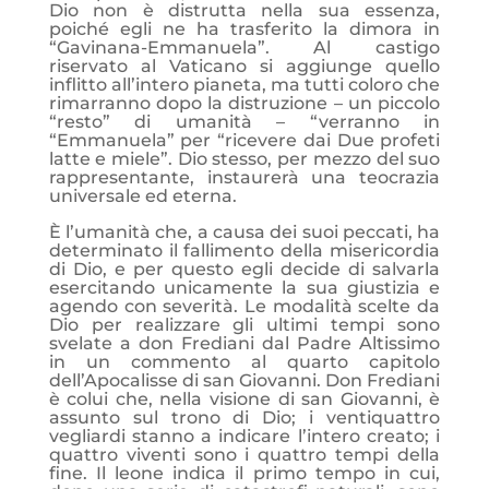
Dio non è distrutta nella sua essenza,
poiché egli ne ha trasferito la dimora in
“Gavinana-Emmanuela”. Al castigo
riservato al Vaticano si aggiunge quello
inflitto all’intero pianeta, ma tutti coloro che
rimarranno dopo la distruzione – un piccolo
“resto” di umanità – “verranno in
“Emmanuela” per “ricevere dai Due profeti
latte e miele”. Dio stesso, per mezzo del suo
rappresentante, instaurerà una teocrazia
universale ed eterna.
È l’umanità che, a causa dei suoi peccati, ha
determinato il fallimento della misericordia
di Dio, e per questo egli decide di salvarla
esercitando unicamente la sua giustizia e
agendo con severità. Le modalità scelte da
Dio per realizzare gli ultimi tempi sono
svelate a don Frediani dal Padre Altissimo
in un commento al quarto capitolo
dell’Apocalisse di san Giovanni. Don Frediani
è colui che, nella visione di san Giovanni, è
assunto sul trono di Dio; i ventiquattro
vegliardi stanno a indicare l’intero creato; i
quattro viventi sono i quattro tempi della
fine. Il leone indica il primo tempo in cui,