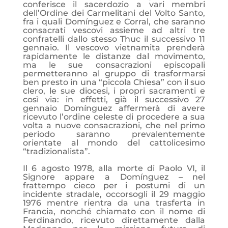
conferisce il sacerdozio a vari membri
dell’Ordine dei Carmelitani del Volto Santo,
fra i quali Domínguez e Corral, che saranno
consacrati vescovi assieme ad altri tre
confratelli dallo stesso Thuc il successivo 11
gennaio. Il vescovo vietnamita prenderà
rapidamente le distanze dal movimento,
ma le sue consacrazioni episcopali
permetteranno al gruppo di trasformarsi
ben presto in una “piccola Chiesa” con il suo
clero, le sue diocesi, i propri sacramenti e
così via: in effetti, già il successivo 27
gennaio Domínguez affermerà di avere
ricevuto l’ordine celeste di procedere a sua
volta a nuove consacrazioni, che nel primo
periodo saranno prevalentemente
orientate al mondo del cattolicesimo
“tradizionalista”.
Il 6 agosto 1978, alla morte di Paolo VI, il
Signore appare a Domínguez – nel
frattempo cieco per i postumi di un
incidente stradale, occorsogli il 29 maggio
1976 mentre rientra da una trasferta in
Francia, nonché chiamato con il nome di
Ferdinando, ricevuto direttamente dalla