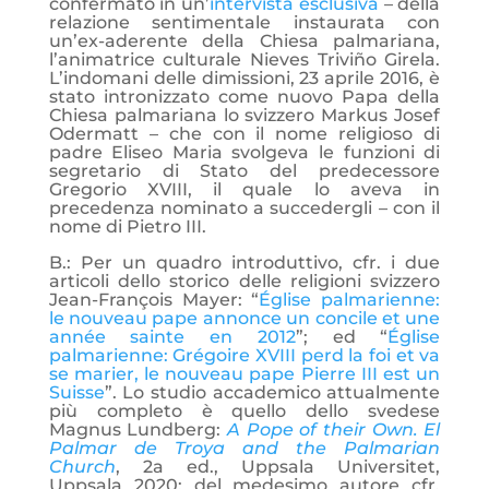
confermato in un’
intervista esclusiva
– della
relazione sentimentale instaurata con
un’ex-aderente della Chiesa palmariana,
l’animatrice culturale Nieves Triviño Girela.
L’indomani delle dimissioni, 23 aprile 2016, è
stato intronizzato come nuovo Papa della
Chiesa palmariana lo svizzero Markus Josef
Odermatt – che con il nome religioso di
padre Eliseo Maria svolgeva le funzioni di
segretario di Stato del predecessore
Gregorio XVIII, il quale lo aveva in
precedenza nominato a succedergli – con il
nome di Pietro III.
B.: Per un quadro introduttivo, cfr. i due
articoli dello storico delle religioni svizzero
Jean-François Mayer: “
Église palmarienne:
le nouveau pape annonce un concile et une
année sainte en 2012
”; ed “
Église
palmarienne: Grégoire XVIII perd la foi et va
se marier, le nouveau pape Pierre III est un
Suisse
”. Lo studio accademico attualmente
più completo è quello dello svedese
Magnus Lundberg:
A Pope of their Own. El
Palmar de Troya and the Palmarian
Church
, 2a ed., Uppsala Universitet,
Uppsala 2020; del medesimo autore cfr.