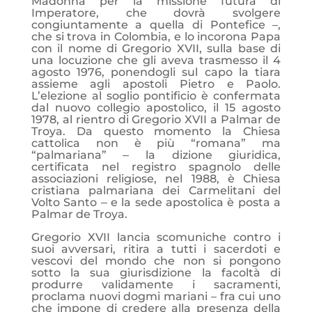
Madonna per la missione futura di
Imperatore, che dovrà svolgere
congiuntamente a quella di Pontefice –,
che si trova in Colombia, e lo incorona Papa
con il nome di Gregorio XVII, sulla base di
una locuzione che gli aveva trasmesso il 4
agosto 1976, ponendogli sul capo la tiara
assieme agli apostoli Pietro e Paolo.
L’elezione al soglio pontificio è confermata
dal nuovo collegio apostolico, il 15 agosto
1978, al rientro di Gregorio XVII a Palmar de
Troya. Da questo momento la Chiesa
cattolica non è più “romana” ma
“palmariana” ‒ la dizione giuridica,
certificata nel registro spagnolo delle
associazioni religiose, nel 1988, è Chiesa
cristiana palmariana dei Carmelitani del
Volto Santo ‒ e la sede apostolica è posta a
Palmar de Troya.
Gregorio XVII lancia scomuniche contro i
suoi avversari, ritira a tutti i sacerdoti e
vescovi del mondo che non si pongono
sotto la sua giurisdizione la facoltà di
produrre validamente i sacramenti,
proclama nuovi dogmi mariani – fra cui uno
che impone di credere alla presenza della