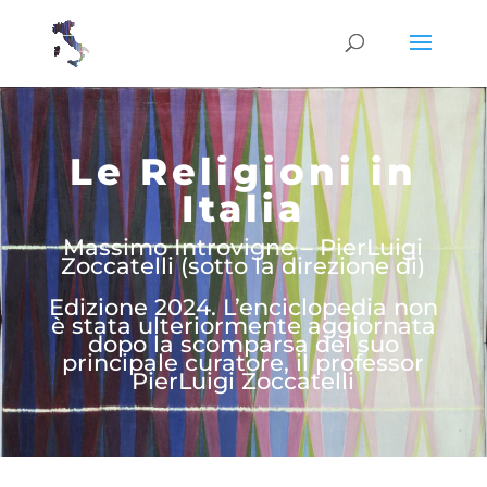
Le Religioni in
Italia
Massimo Introvigne – PierLuigi
Zoccatelli (sotto la direzione di)
Edizione 2024. L’enciclopedia non
è stata ulteriormente aggiornata
dopo la scomparsa del suo
principale curatore, il professor
PierLuigi Zoccatelli