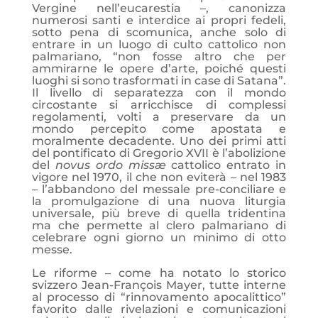
Vergine nell’eucarestia –, canonizza
numerosi santi e interdice ai propri fedeli,
sotto pena di scomunica, anche solo di
entrare in un luogo di culto cattolico non
palmariano, “non fosse altro che per
ammirarne le opere d’arte, poiché questi
luoghi si sono trasformati in case di Satana”.
Il livello di separatezza con il mondo
circostante si arricchisce di complessi
regolamenti, volti a preservare da un
mondo percepito come apostata e
moralmente decadente. Uno dei primi atti
del pontificato di Gregorio XVII è l’abolizione
del
novus ordo missæ
cattolico entrato in
vigore nel 1970, il che non eviterà – nel 1983
– l’abbandono del messale pre-conciliare e
la promulgazione di una nuova liturgia
universale, più breve di quella tridentina
ma che permette al clero palmariano di
celebrare ogni giorno un minimo di otto
messe.
Le riforme – come ha notato lo storico
svizzero Jean-François Mayer, tutte interne
al processo di “rinnovamento apocalittico”
favorito dalle rivelazioni e comunicazioni