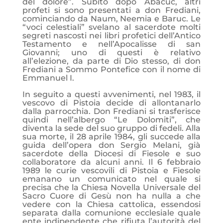
del dolore”. Subito dopo Abacuc, altri
profeti si sono presentati a don Frediani,
cominciando da Naum, Neemia e Baruc. Le
“voci celestiali” svelano al sacerdote molti
segreti nascosti nei libri profetici dell’Antico
Testamento e nell’Apocalisse di san
Giovanni; uno di questi è relativo
all’elezione, da parte di Dio stesso, di don
Frediani a Sommo Pontefice con il nome di
Emmanuel I.
In seguito a questi avvenimenti, nel 1983, il
vescovo di Pistoia decide di allontanarlo
dalla parrocchia. Don Frediani si trasferisce
quindi nell’albergo “Le Dolomiti”, che
diventa la sede del suo gruppo di fedeli. Alla
sua morte, il 28 aprile 1984, gli succede alla
guida dell’opera don Sergio Melani, già
sacerdote della Diocesi di Fiesole e suo
collaboratore da alcuni anni. Il 6 febbraio
1989 le curie vescovili di Pistoia e Fiesole
emanano un comunicato nel quale si
precisa che la Chiesa Novella Universale del
Sacro Cuore di Gesù non ha nulla a che
vedere con la Chiesa cattolica, essendosi
separata dalla comunione ecclesiale quale
ente indipendente che rifiuta l’autorità del