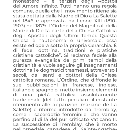
monastero – e terziari degli Apostoli
dell’Amore Infinito. Tutti hanno una regola
comune, quella che il movimento ritiene sia
stata dettata dalla Madre di Dio a La Salette
nel 1846 e approvata da Leone XIII (1810-
1903) nel 1879. L’Ordine del Magnificat della
Madre di Dio fa parte della Chiesa Cattolica
degli Apostoli degli Ultimi Tempi. Questa
Chiesa è “autonoma e universale, essa
esiste ed opera sotto la propria Gerarchia. È
di fede, dottrina, tradizioni e pratiche
cristiane cattoliche”. Si reclama fedele alla
purezza evangelica dei primi tempi della
cristianità e vuole seguire gli insegnamenti
dottrinali e dogmatici trasmessi, attraverso i
secoli, dai santi e dottori della Chiesa
cattolica romana. L’Ordine, che diffonde le
sue pubblicazioni in francese, inglese,
italiano e spagnolo, mette insieme elementi
di una pietà cattolica assolutamente
tradizionale (del tutto peculiare il costante
riferimento alle apparizioni mariane de La
Salette) e riforme introdotte da Tremblay,
come il sacerdozio femminile, che vanno
perfino al di là del pur criticato Vaticano II.
La successione di Tremblay, che è morto
nell’ospedale canadese di Sainte-Agathe-