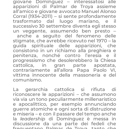
giovane Domínguez ‒ interessatosi alle
apparizioni di Palmar de Troya assieme
all’amico e giovane avvocato Manuel Alonso
Corral (1934-2011) ‒ si sente profondamente
trasformato dal luogo mariano, e il
successivo 30 settembre diventa egli stesso
un veggente, assumendo ben presto ‒
anche a seguito del fenomeno delle
stigmate, che avrebbe ricevuto nel 1970 ‒ la
guida spirituale delle apparizioni, che
consistono in un richiamo alla preghiera e
penitenza, nonché contro l’eresia e il
progressismo che desolerebbero la Chiesa
cattolica, in gran parte apostata,
contrariamente all’allora Papa Paolo VI,
vittima innocente della massoneria e del
comunismo.
La gerarchia cattolica si rifiuta di
riconoscere le apparizioni – che assumono
via via un tono peculiarmente millenaristico
e apocalittico, per esempio annunciando
guerre atomiche e ogni sorta di distruzione
e miseria – e con il passare del tempo anche
la
leadership
di Domínguez è messa in
discussione da una parte dei fedeli che
frequentano Palmar de Troya, tanto che