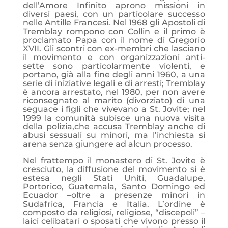
dell’Amore Infinito aprono missioni in
diversi paesi, con un particolare successo
nelle Antille Francesi. Nel 1968 gli Apostoli di
Tremblay rompono con Collin e il primo è
proclamato Papa con il nome di Gregorio
XVII. Gli scontri con ex-membri che lasciano
il movimento e con organizzazioni anti-
sette sono particolarmente violenti, e
portano, già alla fine degli anni 1960, a una
serie di iniziative legali e di arresti; Tremblay
è ancora arrestato, nel 1980, per non avere
riconsegnato al marito (divorziato) di una
seguace i figli che vivevano a St. Jovite; nel
1999 la comunità subisce una nuova visita
della polizia,che accusa Tremblay anche di
abusi sessuali su minori, ma l’inchiesta si
arena senza giungere ad alcun processo.
Nel frattempo il monastero di St. Jovite è
cresciuto, la diffusione del movimento si è
estesa negli Stati Uniti, Guadalupe,
Portorico, Guatemala, Santo Domingo ed
Ecuador –oltre a presenze minori in
Sudafrica, Francia e Italia. L’ordine è
composto da religiosi, religiose, “discepoli” –
laici celibatari o sposati che vivono presso il