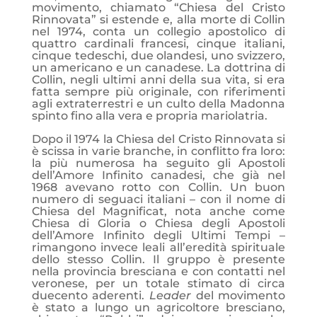
movimento, chiamato “Chiesa del Cristo
Rinnovata” si estende e, alla morte di Collin
nel 1974, conta un collegio apostolico di
quattro cardinali francesi, cinque italiani,
cinque tedeschi, due olandesi, uno svizzero,
un americano e un canadese. La dottrina di
Collin, negli ultimi anni della sua vita, si era
fatta sempre più originale, con riferimenti
agli extraterrestri e un culto della Madonna
spinto fino alla vera e propria mariolatria.
Dopo il 1974 la Chiesa del Cristo Rinnovata si
è scissa in varie branche, in conflitto fra loro:
la più numerosa ha seguito gli Apostoli
dell’Amore Infinito canadesi, che già nel
1968 avevano rotto con Collin. Un buon
numero di seguaci italiani – con il nome di
Chiesa del Magnificat, nota anche come
Chiesa di Gloria o Chiesa degli Apostoli
dell’Amore Infinito degli Ultimi Tempi –
rimangono invece leali all’eredità spirituale
dello stesso Collin. Il gruppo è presente
nella provincia bresciana e con contatti nel
veronese, per un totale stimato di circa
duecento aderenti.
Leader
del movimento
è stato a lungo un agricoltore bresciano,