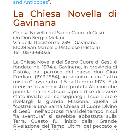
and Antipopes
”.
L
a Chiesa Novella di
Gavinana
Chiesa Novella del Sacro Cuore di Gesù
c/o Don Sergio Melani
Via della Resistenza, 239 – Gavinana
51028 San Marcello Pistoiese (Pistoia)
Tel.: 0573-66025
La Chiesa Novella del Sacro Cuore di Gesù è
fondata nel 1974 a Gavinana, in provincia di
Pistoia, dal parroco del paese don Gino
Frediani (1913-1984), in seguito a un “fatto
mistico” avvenuto il 5 settembre1973. Egli
riferisce di avere visto il profeta Abacuc che
pone la mano sul suo capo e dice di essere
stato inviato per consegnargli il suo Libro e
rivelargli la grande Missione: quella di
“costruire una Santa Chiesa al Cuore Divino
di Gesù”, nell’approssimarsi del tempo in cui
“la sventura” si sarebbe abbattuta sulla
Terra. Questo fu l’inizio della “Grande
Rivelazione dei Tempi Ultimi del peccato e