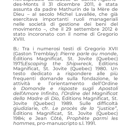
des-Monts il 31 dicembre 2011, è stata
assunta da padre Mathurin de la Mère de
Dieu – al secolo Michel Lavallée, che già
esercitava importanti ruoli manageriali
nelle società di gestione dei beni del
movimento –, che il 29 settembre 2012 è
stato incoronato con il nome di Gregorio
XVIII.
B.: Tra i numerosi testi di Gregorio XVII
(Gaston Tremblay):
Pierre parle au monde
,
Éditions Magnificat, St. Jovite (Quebec)
1975;
Escaping the Shipwreck
, Éditions
Magnificat, St. Jovite (Quebec) 1980. Un
testo dedicato a rispondere alle più
frequenti domande sulla fondazione, le
attività e l’orientamento dell’Ordine
è
Domande e risposte sugli Apostoli
dell’Amore Infinito, l’Ordine del Magnificat
della Madre di Dio
, Éditions Magnificat, St.
Jovite (Quebec) 1989. Sulle difficoltà
giudiziarie, cfr.
Le procès de la “justice”
,
Éditions Magnificat, St. Jovite (Quebec)
1984; e Jean Côté,
Prophète parmi les
hommes
, pro-manuscripto s.l. 1991.