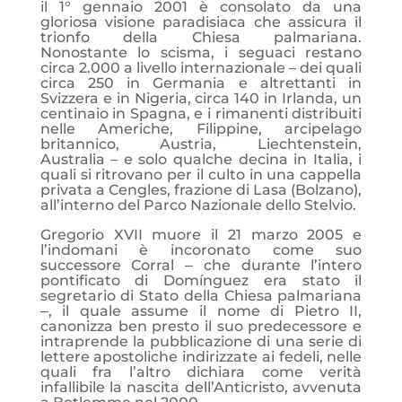
il 1° gennaio 2001 è consolato da una
gloriosa visione paradisiaca che assicura il
trionfo della Chiesa palmariana.
Nonostante lo scisma, i seguaci restano
circa 2.000 a livello internazionale – dei quali
circa 250 in Germania e altrettanti in
Svizzera e in Nigeria, circa 140 in Irlanda, un
centinaio in Spagna, e i rimanenti distribuiti
nelle Americhe, Filippine, arcipelago
britannico, Austria, Liechtenstein,
Australia – e solo qualche decina in Italia, i
quali si ritrovano per il culto in una cappella
privata a Cengles, frazione di Lasa (Bolzano),
all’interno del Parco Nazionale dello Stelvio.
Gregorio XVII muore il 21 marzo 2005 e
l’indomani è incoronato come suo
successore Corral ‒ che durante l’intero
pontificato di Domínguez era stato il
segretario di Stato della Chiesa palmariana
‒, il quale assume il nome di Pietro II,
canonizza ben presto il suo predecessore e
intraprende la pubblicazione di una serie di
lettere apostoliche indirizzate ai fedeli, nelle
quali fra l’altro dichiara come verità
infallibile la nascita dell’Anticristo, avvenuta