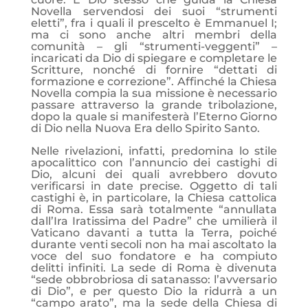
Novella servendosi dei suoi “strumenti
eletti”, fra i quali il prescelto è Emmanuel I;
ma ci sono anche altri membri della
comunità – gli “strumenti-veggenti” –
incaricati da Dio di spiegare e completare le
Scritture, nonché di fornire “dettati di
formazione e correzione”. Affinché la Chiesa
Novella compia la sua missione è necessario
passare attraverso la grande tribolazione,
dopo la quale si manifesterà l’Eterno Giorno
di Dio nella Nuova Era dello Spirito Santo.
Nelle rivelazioni, infatti, predomina lo stile
apocalittico con l’annuncio dei castighi di
Dio, alcuni dei quali avrebbero dovuto
verificarsi in date precise. Oggetto di tali
castighi è, in particolare, la Chiesa cattolica
di Roma. Essa sarà totalmente “annullata
dall’Ira Iratissima del Padre” che umilierà il
Vaticano davanti a tutta la Terra, poiché
durante venti secoli non ha mai ascoltato la
voce del suo fondatore e ha compiuto
delitti infiniti. La sede di Roma è divenuta
“sede obbrobriosa di satanasso: l’avversario
di Dio”, e per questo Dio la ridurrà a un
“campo arato”, ma la sede della Chiesa di