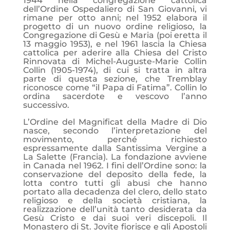
1944 nella congregazione cattolica
dell’Ordine Ospedaliero di San Giovanni, vi
rimane per otto anni; nel 1952 elabora il
progetto di un nuovo ordine religioso, la
Congregazione di Gesù e Maria (poi eretta il
13 maggio 1953), e nel 1961 lascia la Chiesa
cattolica per aderire alla Chiesa del Cristo
Rinnovata di Michel-Auguste-Marie Collin
Collin (1905-1974), di cui si tratta in altra
parte di questa sezione, che Tremblay
riconosce come “il Papa di Fatima”. Collin lo
ordina sacerdote e vescovo l’anno
successivo.
L’Ordine del Magnificat della Madre di Dio
nasce, secondo l’interpretazione del
movimento, perché richiesto
espressamente dalla Santissima Vergine a
La Salette (Francia). La fondazione avviene
in Canada nel 1962. I fini dell’Ordine sono: la
conservazione del deposito della fede, la
lotta contro tutti gli abusi che hanno
portato alla decadenza del clero, dello stato
religioso e della società cristiana, la
realizzazione dell’unità tanto desiderata da
Gesù Cristo e dai suoi veri discepoli.
Il
Monastero di St. Jovite fiorisce e gli Apostoli