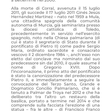
a Betlemme nel 2000.
Alla morte di Corral, avvenuta il 15 luglio
2011, gli succede il 17 luglio 2011 Ginés Jesús
Hernández Martínez – nato nel 1959 a Mula,
una cittadina spagnola della comunità
autonoma di Murcia, già seminarista presso
la diocesi cattolica di Toledo,
precedentemente in servizio nell’esercito
spagnolo, noto nella Chiesa palmariana (di
cui è stato il segretario di Stato durante il
pontificato di Pietro II) come padre Sergio
Maria, ordinato sacerdote e consacrato
vescovo il 2 dicembre 1984 –, anch’esso non
eletto dal conclave ma nominato dal suo
predecessore sin dal 2010, il quale assume il
nome di Gregorio XVIII. Dopo
l’incoronazione, il primo atto del pontificato
è stato la canonizzazione del predecessore
Pietro II, e immediatamente a seguire la
convocazione del Terzo Santo, Grande e
Dogmatico Concilio Palmariano, che si è
tenuto a Palmar de Troya nel 2012 e che ha
deliberato tra l’altro un restauro della
basilica, portato a termine nel 2014 e che
comprende sulla facciata l’erezione di una
statua – fra le altre – di Francisco Franco