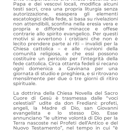
Papa e dei vescovi locali, modifica alcuni
testi sacri, crea una propria liturgia senza
autorizzazione, esaspera gli elementi
escatologici della fede, si basa su rivelazioni
non attendibili, sconfina nella eresia vera e
propria e diffonde minacce e offese
contrarie allo spirito evangelico. Per questi
motivi si avvertono i cristiani che non è
lecito prendere parte ai riti – invalidi per la
Chiesa cattolica – e alle riunioni della
comunità religiosa, e che essi possono
costituire un pericolo per l’integrità della
fede cattolica. Circa ottanta fedeli si recano
ogni domenica a Gavinana per una
giornata di studio e preghiera, e si ritrovano
mensilmente per due o tre giorni di ritiro
spirituale.
La dottrina della Chiesa Novella del Sacro
Cuore di Gesù è trasmessa dalle “voci
celestiali” udite da don Frediani: profeti,
angeli, la Madre di Dio, san Giovanni
evangelista e lo stesso Dio. Esse
annunciano “le ultime volontà di Dio per la
Terra nascoste nei Profeti dell’Antico e del
Nuovo Testamento”, nel tempo in cui “è