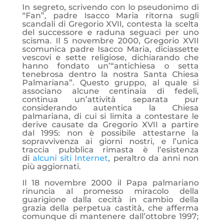
In segreto, scrivendo con lo pseudonimo di
“Fan”, padre Isacco Maria ritorna sugli
scandali di Gregorio XVII, contesta la scelta
del successore e raduna seguaci per uno
scisma. Il 5 novembre 2000, Gregorio XVII
scomunica padre Isacco Maria, diciassette
vescovi e sette religiose, dichiarando che
hanno fondato un’“antichiesa o setta
tenebrosa dentro la nostra Santa Chiesa
Palmariana”. Questo gruppo, al quale si
associano alcune centinaia di fedeli,
continua un’attività separata pur
considerando autentica la Chiesa
palmariana, di cui si limita a contestare le
derive causate da Gregorio XVII a partire
dal 1995: non è possibile attestarne la
sopravvivenza ai giorni nostri, e l’unica
traccia pubblica rimasta è l’esistenza
di
alcuni siti Internet
, peraltro da anni non
più aggiornati.
Il 18 novembre 2000 il Papa palmariano
rinuncia al promesso miracolo della
guarigione dalla cecità in cambio della
grazia della perpetua castità, che afferma
comunque di mantenere dall’ottobre 1997;