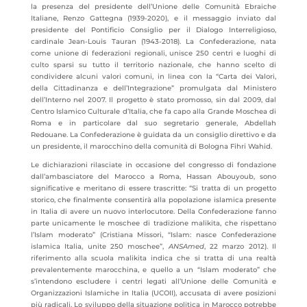
la presenza del presidente dell’Unione delle Comunità Ebraiche
Italiane, Renzo Gattegna (1939-2020), e il messaggio inviato dal
presidente del Pontificio Consiglio per il Dialogo Interreligioso,
cardinale Jean-Louis Tauran (1943-2018). La Confederazione, nata
come unione di federazioni regionali, unisce 250 centri e luoghi di
culto sparsi su tutto il territorio nazionale, che hanno scelto di
condividere alcuni valori comuni, in linea con la “Carta dei Valori,
della Cittadinanza e dell’Integrazione” promulgata dal Ministero
dell’Interno nel 2007. Il progetto è stato promosso, sin dal 2009, dal
Centro Islamico Culturale d’Italia, che fa capo alla Grande Moschea di
Roma e in particolare dal suo segretario generale, Abdellah
Redouane. La Confederazione è guidata da un consiglio direttivo e da
un presidente, il marocchino della comunità di Bologna Fihri Wahid.
Le dichiarazioni rilasciate in occasione del congresso di fondazione
dall’ambasciatore del Marocco a Roma, Hassan Abouyoub, sono
significative e meritano di essere trascritte: “Si tratta di un progetto
storico, che finalmente consentirà alla popolazione islamica presente
in Italia di avere un nuovo interlocutore. Della Confederazione fanno
parte unicamente le moschee di tradizione malikita, che rispettano
l’Islam moderato” (Cristiana Missori, “Islam: nasce Confederazione
islamica Italia, unite 250 moschee”,
ANSAmed
, 22 marzo 2012). Il
riferimento alla scuola malikita indica che si tratta di una realtà
prevalentemente marocchina, e quello a un “Islam moderato” che
s’intendono escludere i centri legati all’Unione delle Comunità e
Organizzazioni Islamiche in Italia (UCOII), accusata di avere posizioni
più radicali. Lo sviluppo della situazione politica in Marocco potrebbe