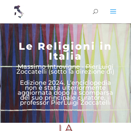
Le Religioni in
Italia
Massimo Introvigne - PierLuigi
Zoccatelli (sotto la direzione di)
Edizione 2024. L'enciclopedia
non è stata ulteriormente
aggiornata dopo la scomparsa
del suo principale curatore, il
professor PierLuigi Zoccatelli
LA